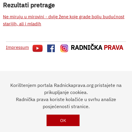
Rezultati pretrage
Ne miruju u mirovini - dvije žene koje grade bolju budućnost
starijih, ali i mladih
RADNIČKA
PRAVA
Impressum
Korištenjem portala Radnickaprava.org pristajete na
prikupljanje cookiea.
Radnička prava koriste kolačiće u svrhu analize
posjećenosti stranice.
OK