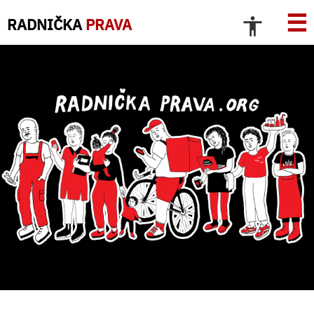
☰
RADNIČKA
PRAVA