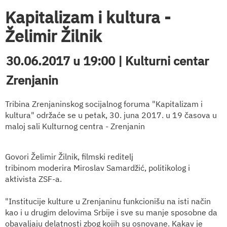
Kapitalizam i kultura -
Želimir Žilnik
30.06.2017 u 19:00 | Kulturni centar
Zrenjanin
Tribina Zrenjaninskog socijalnog foruma "Kapitalizam i
kultura" održaće se u petak, 30. juna 2017. u 19 časova u
maloj sali Kulturnog centra - Zrenjanin
Govori Želimir Žilnik, filmski reditelj
tribinom moderira Miroslav Samardžić, politikolog i
aktivista ZSF-a.
"Institucije kulture u Zrenjaninu funkcionišu na isti način
kao i u drugim delovima Srbije i sve su manje sposobne da
obavaljaju delatnosti zbog kojih su osnovane. Kakav je