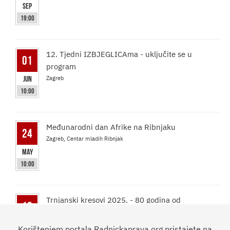
Sep
19:00
12. Tjedni IZBJEGLICAma - uključite se u
01
program
Jun
Zagreb
10:00
Međunarodni dan Afrike na Ribnjaku
24
Zagreb, Centar mladih Ribnjak
May
10:00
Trnjanski kresovi 2025. - 80 godina od
10
oslobođenja Zagreba!
May
Savski nasip, kod Mosta Slobode
Korištenjem portala Radnickaprava.org pristajete na