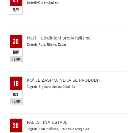
Zagreb-Osijek-Zagreb
May
Marš - Ujedinjeni protiv fašizma
30
Zagreb, Pula, Rijeka, Zadar
Nov
12:00
KO' JE ZASP'O, NEKA SE PROBUDI!
18
Zagreb, Trg bana Josipa Jelačića
Oct
18:00
PALESTINA USTAJE
30
Zagreb, klub Močvara, Trnjanska struga 34