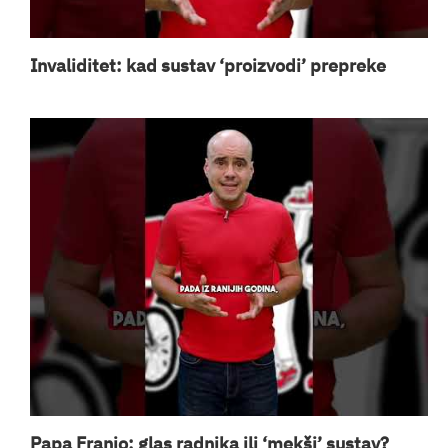
Invaliditet: kad sustav ‘proizvodi’ prepreke
Papa Franjo: glas radnika ili ‘mekši’ sustav?