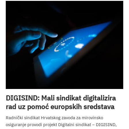
DIGISIND: Mali sindikat digitalizira
rad uz pomoć europskih sredstava
Radnički sindikat Hrvatskog zavoda za mirovinsko
osiguranje provodi projekt Digitalni sindikat – DIGISIND,