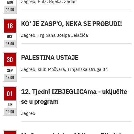
Zagreb, Pula, Rijeka, Zadar
Nov
12:00
KO' JE ZASP'O, NEKA SE PROBUDI!
18
Zagreb, Trg bana Josipa Jelačića
Oct
18:00
PALESTINA USTAJE
30
Zagreb, klub Močvara, Trnjanska struga 34
Sep
19:00
12. Tjedni IZBJEGLICAma - uključite
01
se u program
Jun
10:00
Zagreb