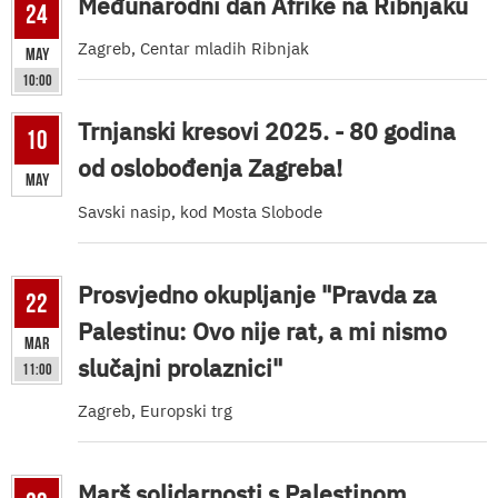
Međunarodni dan Afrike na Ribnjaku
24
Zagreb, Centar mladih Ribnjak
May
10:00
Trnjanski kresovi 2025. - 80 godina
10
od oslobođenja Zagreba!
May
Savski nasip, kod Mosta Slobode
Prosvjedno okupljanje "Pravda za
22
Palestinu: Ovo nije rat, a mi nismo
Mar
slučajni prolaznici"
11:00
Zagreb, Europski trg
Marš solidarnosti s Palestinom