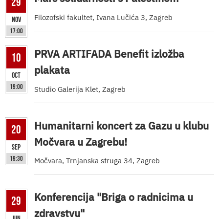
29
Filozofski fakultet, Ivana Lučića 3, Zagreb
Nov
17:00
PRVA ARTIFADA Benefit izložba
10
plakata
Oct
19:00
Studio Galerija Klet, Zagreb
Humanitarni koncert za Gazu u klubu
20
Močvara u Zagrebu!
Sep
19:30
Močvara, Trnjanska struga 34, Zagreb
Konferencija "Briga o radnicima u
29
zdravstvu"
Jun