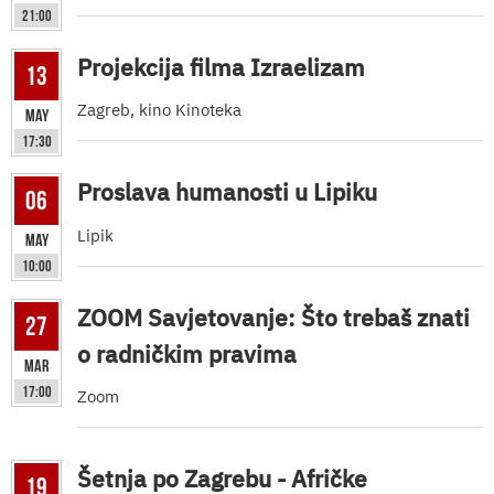
21:00
Projekcija filma Izraelizam
13
Zagreb, kino Kinoteka
May
17:30
Proslava humanosti u Lipiku
06
Lipik
May
10:00
ZOOM Savjetovanje: Što trebaš znati
27
o radničkim pravima
Mar
17:00
Zoom
Šetnja po Zagrebu - Afričke
19