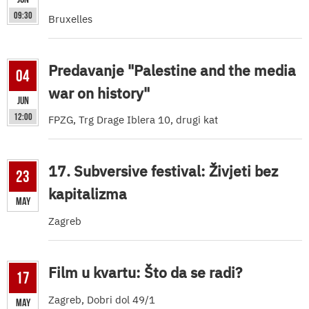
09:30
Bruxelles
Predavanje "Palestine and the media
04
war on history"
Jun
12:00
FPZG, Trg Drage Iblera 10, drugi kat
17. Subversive festival: Živjeti bez
23
kapitalizma
May
Zagreb
Film u kvartu: Što da se radi?
17
Zagreb, Dobri dol 49/1
May