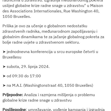
radnicima u zdravstvu: izgradnja međunarodnog pokreta
uslijed globalne krize radne snage u zdravstvu" u Maison
des Associations Internationales, Rue Washington 40,
1050 Bruxelles.
Prilika je ovo za učenje o globalnom nedostatku
zdravstvenih radnika, međunarodnom zapošljavanju i
globalnim dinamikama te za jačanje globalnog pokreta za
bolje radne uvjete u zdravstvenom sektoru.
➤ jednodnevna konferencija u srcu europske četvrti u
Bruxellesu
➤ subota, 29. lipnja 2024.
➤ od 09:30 do 17:00
➤ na M.A.I. (Washingtonstraat 40, 1050 Bruxelles)
Prijepodne:
Analiza i razmjena mišljenja o problemu
globalne krize radne snage u zdravstvu
Poslijepodne
: umrežavanje, vođenje kampanja i izgradnja