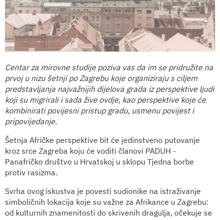
Centar za mirovne studije poziva vas da im se pridružite na
prvoj u nizu šetnji po Zagrebu koje organiziraju s ciljem
predstavljanja najvažnijih dijelova grada iz perspektive ljudi
koji su migrirali i sada žive ovdje, kao perspektive koje će
kombinirati povijesni pristup gradu, usmenu povijest i
pripovijedanje.
Šetnja Afričke perspektive bit će jedinstveno putovanje
kroz srce Zagreba koju će voditi članovi PADUH -
Panafričko društvo u Hrvatskoj u sklopu Tjedna borbe
protiv rasizma.
Svrha ovog iskustva je povesti sudionike na istraživanje
simboličnih lokacija koje su važne za Afrikance u Zagrebu:
od kulturnih znamenitosti do skrivenih dragulja, očekuje se