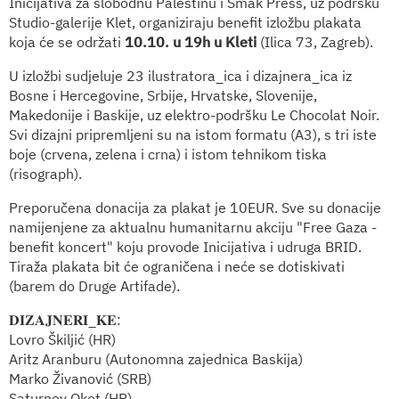
Inicijativa za slobodnu Palestinu i Smak Press, uz podršku
Studio-galerije Klet, organiziraju benefit izložbu plakata
koja će se održati
10.10. u 19h u Kleti
(Ilica 73, Zagreb).
U izložbi sudjeluje 23 ilustratora_ica i dizajnera_ica iz
Bosne i Hercegovine, Srbije, Hrvatske, Slovenije,
Makedonije i Baskije, uz elektro-podršku Le Chocolat Noir.
Svi dizajni pripremljeni su na istom formatu (A3), s tri iste
boje (crvena, zelena i crna) i istom tehnikom tiska
(risograph).
Preporučena donacija za plakat je 10EUR. Sve su donacije
namijenjene za aktualnu humanitarnu akciju "Free Gaza -
benefit koncert" koju provode Inicijativa i udruga BRID.
Tiraža plakata bit će ograničena i neće se dotiskivati
(barem do Druge Artifade).
𝐃𝐈𝐙𝐀𝐉𝐍𝐄𝐑𝐈_𝐊𝐄:
Lovro Škiljić (HR)
Aritz Aranburu (Autonomna zajednica Baskija)
Marko Živanović (SRB)
Saturnov Okot (HR)