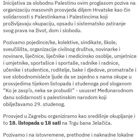
Inicijativa za slobodnu Palestinu ovim proglasom poziva na
organizaciju masovnih prosvjeda diljem Hrvatske kao čin
solidarnosti s Palestinkama i Palestincima koji
proživljavaju okupaciju, opsadu i sistematsko zatiranje
svog prava na život, dom i slobodu.
Pozivamo pojedince/ke, kolektive, sindikate, škole,
sveučilišta, organizacije civilnog društva, novinarke i
novinare, liječnice, liječnike i medicinsko osoblje, umjetnice
i umjetnike, sportašice i sportaše, radnike i radnice,
učenike i studentice, roditelje, bake i djedove, promatrače i
sve slobodnomisleće ljude da se zajedno s nama okupe u
prosvjedima tijekom listopada i studenoga pod sloganom
“Ko je zasp’o, neka se probudi!” - ususret Međunarodnom
danu solidarnosti s palestinskim narodom koji
obilježavamo 29. studenog.
Prosvjed u Zagrebu organiziramo kao središnje okupljanje i
to
18. listopada u 18 sati
na Trgu bana Jelačića.
Pozivamo i na istovremene, prethodne i naknadne lokalne