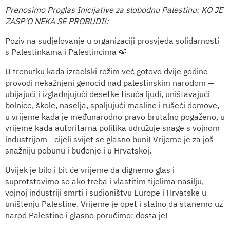
Prenosimo Proglas Inicijative za slobodnu Palestinu: KO JE
ZASP’O NEKA SE PROBUDI!:
Poziv na sudjelovanje u organizaciji prosvjeda solidarnosti
s Palestinkama i Palestincima 🍉
U trenutku kada izraelski režim već gotovo dvije godine
provodi nekažnjeni genocid nad palestinskim narodom —
ubijajući i izgladnjujući desetke tisuća ljudi, uništavajući
bolnice, škole, naselja, spaljujući masline i rušeći domove,
u vrijeme kada je međunarodno pravo brutalno pogaženo, u
vrijeme kada autoritarna politika udružuje snage s vojnom
industrijom - cijeli svijet se glasno buni! Vrijeme je za još
snažniju pobunu i buđenje i u Hrvatskoj.
Uvijek je bilo i bit će vrijeme da dignemo glas i
suprotstavimo se ako treba i vlastitim tijelima nasilju,
vojnoj industriji smrti i sudioništvu Europe i Hrvatske u
uništenju Palestine. Vrijeme je opet i stalno da stanemo uz
narod Palestine i glasno poručimo: dosta je!