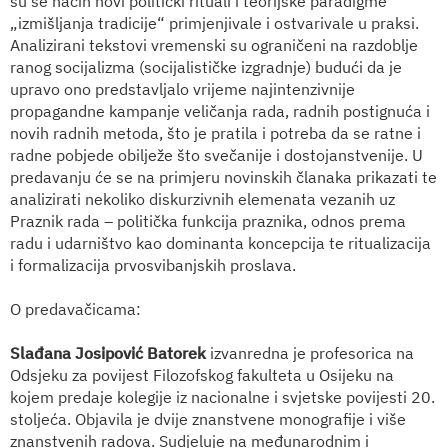
su se način novi politički rituali i teorijske paradigme
„izmišljanja tradicije“ primjenjivale i ostvarivale u praksi.
Analizirani tekstovi vremenski su ograničeni na razdoblje
ranog socijalizma (socijalističke izgradnje) budući da je
upravo ono predstavljalo vrijeme najintenzivnije
propagandne kampanje veličanja rada, radnih postignuća i
novih radnih metoda, što je pratila i potreba da se ratne i
radne pobjede obilježe što svečanije i dostojanstvenije. U
predavanju će se na primjeru novinskih članaka prikazati te
analizirati nekoliko diskurzivnih elemenata vezanih uz
Praznik rada – politička funkcija praznika, odnos prema
radu i udarništvo kao dominanta koncepcija te ritualizacija
i formalizacija prvosvibanjskih proslava.
O predavačicama:
Slađana Josipović Batorek
izvanredna je profesorica na
Odsjeku za povijest Filozofskog fakulteta u Osijeku na
kojem predaje kolegije iz nacionalne i svjetske povijesti 20.
stoljeća. Objavila je dvije znanstvene monografije i više
znanstvenih radova. Sudjeluje na međunarodnim i