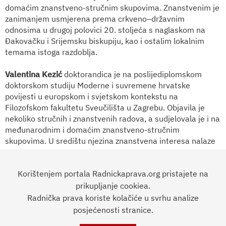
domaćim znanstveno-stručnim skupovima. Znanstvenim je
zanimanjem usmjerena prema crkveno–državnim
odnosima u drugoj polovici 20. stoljeća s naglaskom na
Đakovačku i Srijemsku biskupiju, kao i ostalim lokalnim
temama istoga razdoblja.
Valentina Kezić
doktorandica je na poslijediplomskom
doktorskom studiju Moderne i suvremene hrvatske
povijesti u europskom i svjetskom kontekstu na
Filozofskom fakultetu Sveučilišta u Zagrebu. Objavila je
nekoliko stručnih i znanstvenih radova, a sudjelovala je i na
međunarodnim i domaćim znanstveno-stručnim
skupovima. U središtu njezina znanstvena interesa nalaze
se socijalna i kulturna historija 19. stoljeća s posebnim
naglaskom na historiju radničkog novinstva.
Korištenjem portala Radnickaprava.org pristajete na
prikupljanje cookiea.
Poziv i fotografija preuzeti sa stranica
Filozofskog fakulteta
Radnička prava koriste kolačiće u svrhu analize
Osijek
.
posjećenosti stranice.