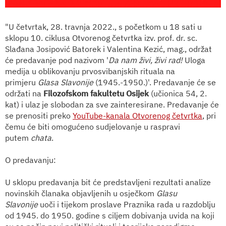
"U četvrtak, 28. travnja 2022., s početkom u 18 sati u
sklopu 10. ciklusa Otvorenog četvrtka izv. prof. dr. sc.
Slađana Josipović Batorek i Valentina Kezić, mag., održat
će predavanje pod nazivom '
Da nam živi, živi rad!
Uloga
medija u oblikovanju prvosvibanjskih rituala na
primjeru
Glasa Slavonije
(1945.-1950.)'. Predavanje će se
održati na
Filozofskom fakultetu Osijek
(učionica 54, 2.
kat) i ulaz je slobodan za sve zainteresirane. Predavanje će
se prenositi preko
YouTube-kanala Otvorenog četvrtka
, pri
čemu će biti omogućeno sudjelovanje u raspravi
putem
chata
.
O predavanju:
U sklopu predavanja bit će predstavljeni rezultati analize
novinskih članaka objavljenih u osječkom
Glasu
Slavonije
uoči i tijekom proslave Praznika rada u razdoblju
od 1945. do 1950. godine s ciljem dobivanja uvida na koji