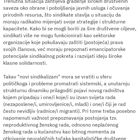
Trenutna situacija zahtijeva građenje širokih društvenih
saveza oko obrane i poboljšanja javnih usluga i očuvanja
prirodnih resursa, što sindikate stavlja u situaciju da
moraju radikalno mijenjati svoje strategije i strukturne
kapacitete. Kako bi se mogli boriti za šire društvene ciljeve,
sindikati više ne mogu funkcionirati kao sektorske
organizacije koje pokušavaju zaštiti (postojeća) prava
svojih članova, već moraju prepoznati emancipatorske
potencijale sindikalnog pokreta i razvijati ideju široke
klasne solidarnosti.
Takav "novi sindikalizam" mora se vratiti u sferu
političkoga i probleme promatrati sistemski, a unutarnju
strukturnu dinamiku prilagoditi pojavi novog radništva
kojem pripadaju i one/i koje/i su izvan svijeta rada
(nezaposlene/i, umirovljenice/i, mladi) i one/i čiji je rad
često nevidljiv (radnice/i migranti). Pri tome treba posebno
napomenuti važnost prepoznavanja postojanja tzv.
neproduktivnog ženskog rada, odnosno neplaćenog
ženskog rada u kućanstvu kao bitnog momenta za
otkrivanje neuralgičnih točaka kapitalističke društvene