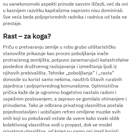
su vanekonomski aspekti prinude sasvim iščezli, već da oni
u kasnijem razvitku kapitalizma naprosto nisu dominirali.
Sve veća beda poljoprivrednih radnika i radnica od tada ne
prestaje.
Rast – za koga?
Priču o pretvaranju zemlje u robu grubo utilitarističko
stanovište prikazuje kao proces poboljšanja inače
protraćenog zemljišta, potpuno zanemarujući katastrofalne
posledice društvenog raslojavanja i izmeštanja ljudi iz
njihovih prebivališta. Tehnike „poboljšanja“ i „rasta“
donosile su korist samo nekima, nauštrb čitavih ruralnih
zajednica i poljoprivrednog komunalizma. Optimistična
pričica kaže da je ogromno bogatstvo nastalo radom i
uspešnim poslovanjem, a zapravo se gomilalo otimanjem i
prinudama. Tako je odbrana privatnog vlasništva postala
pojednostavljen i uobičajen refren omiljene muzike svih
onih koji su pokušavali ostale da uvere kako svaki oblik
kolektivnog vlasništva vodi u propast, dok se model
privatnog vlasništva, od kojeg su samo oni imali koristi,