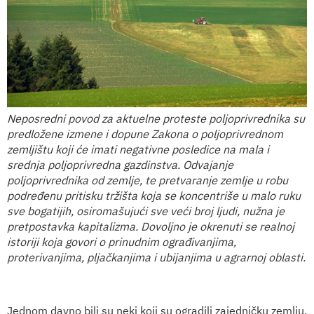
Neposredni povod za aktuelne ​protest​e​ poljoprivrednika su
predložene izmene i dopune Zakona o poljoprivrednom
zemljištu koji će imati negativne posledice na mala i
srednja poljoprivredna gazdinstva. Odvajanje
poljoprivrednika od zemlje, te​ pretvaranje zemlje u robu​
podređen​u​ pritisku tržišta ​koja ​se koncentriše u malo ruku
sve bogatijih, osiromašujući sve veći broj ljudi, nužna je
pretpostavka kapitalizma. Dovoljno je okrenuti se realnoj
istoriji koja govori o prinudnim ograđivanjima,
proterivanjima, pljačkanjima i ubijanjima u agrarnoj oblasti.
Jednom davno bili su neki koji su ogradili zajedničku zemlju.