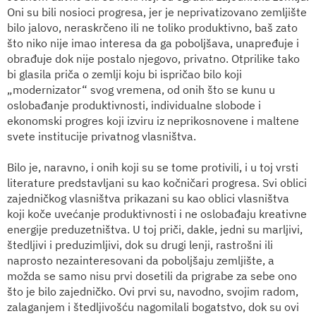
Oni su bili nosioci progresa, jer je neprivatizovano zemljište
bilo jalovo, neraskrčeno ili ne toliko produktivno, baš zato
što niko nije imao interesa da ga poboljšava, unapređuje i
obrađuje dok nije postalo njegovo, privatno. Otprilike tako
bi glasila priča o zemlji koju bi ispričao bilo koji
„modernizator“ svog vremena, od onih što se kunu u
oslobađanje produktivnosti, individualne slobode i
ekonomski progres koji izviru iz neprikosnovene i maltene
svete institucije privatnog vlasništva.
Bilo je, naravno, i onih koji su se tome protivili, i u toj vrsti
literature predstavljani su kao kočničari progresa. Svi oblici
zajedničkog vlasništva prikazani su kao oblici vlasništva
koji koče uvećanje produktivnosti i ne oslobađaju kreativne
energije preduzetništva. U toj priči, dakle, jedni su marljivi,
štedljivi i preduzimljivi, dok su drugi lenji, rastrošni ili
naprosto nezainteresovani da poboljšaju zemljište, a
možda se samo nisu prvi dosetili da prigrabe za sebe ono
što je bilo zajedničko. Ovi prvi su, navodno, svojim radom,
zalaganjem i štedljivošću nagomilali bogatstvo, dok su ovi