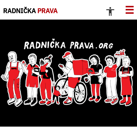
☰
RADNIČKA
PRAVA