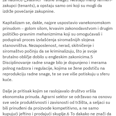
zakupci (tenants), a opstaju samo oni koji su mogli da
izdrže povećanje zakupnine.
Kapitalizam se, dakle, najpre uspostavio vanekonomskom
prinudom ‒ golom silom, krvavim zakonodavstvom i drugim
političko-pravnim mehanizmima koji su omogućavali i
podupirali proces izvlašćenja siromašnijih slojeva
stanovništva. Nezaposlenost, nerad, skitničenje i
siromaštvo počinju da se kriminalizuju, što je svoje
brutalno obličje dobilo u engleskim zakonicima.5
Disciplinovanje radne snage bilo je dopunjeno i merama
polnog nadzora i regulacije, kojima se žene podstiču na
reprodukciju radne snage, te se sve više potiskuju u sferu
kuće.
Dalje je pritisak kojim se raslojavalo društvo vršila
ekonomska prinuda. Agrarni sektor se održavao na osnovu
sve veće produktivnosti i zavisnosti od tržišta, a seljaci su
bili prinuđeni da proizvode kompetitivno, a ne samo
kupujući jeftino i prodajući skuplje.6 To dakako ne znači da