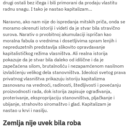
drugi ostali bez ičega i bili primorani da prodaju vlastitu
radnu snagu. I tako je nastao kapitalizam…
Naravno, ako nam nije do ispredanja mitskih priča, onda se
moramo okrenuti istoriji i videti da je stvar bila stravično
surova. Narativ o prvobitnoj akumulaciji ispričan kao
moralna fabula o vrednima i dosetljivima spram lenjih i
nepreduzetnih predstavlja slikovito opravdavanje
kapitalističkog režima vlasništva. Ali realna istorija
pokazuje da je stvar bila daleko od idilične i da je
zapečaćena silom, brutalnošću i nezapamćenom nasilnom
izvlašćenju velikog dela stanovništva. Ideolozi svetog prava
privatnog vlasništva prikazuju istoriju kapitalizma
zasnovanu na vrednoći, radinosti, štedljivosti i povećanju
proizvodnosti rada, dok istorija zapisuje ograđivanja,
proterivanje, eksproprijaciju stanovništva, pljačkanje i
ubijanje, strahovito siromaštvo i glad. Kapitalizam je
nastao u krvi i nasilju.
Zemlja nije uvek bila roba