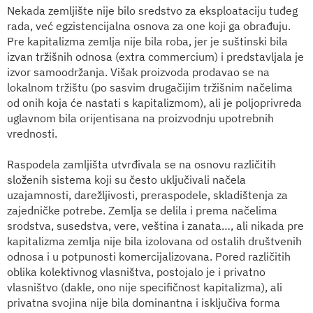
Nekada zemljište nije bilo sredstvo za eksploataciju tuđeg
rada, već egzistencijalna osnova za one koji ga obrađuju.
Pre kapitalizma zemlja nije bila roba, jer je suštinski bila
izvan tržišnih odnosa (extra commercium) i predstavljala je
izvor samoodržanja. Višak proizvoda prodavao se na
lokalnom tržištu (po sasvim drugačijim tržišnim načelima
od onih koja će nastati s kapitalizmom), ali je poljoprivreda
uglavnom bila orijentisana na proizvodnju upotrebnih
vrednosti.
Raspodela zamljišta utvrđivala se na osnovu različitih
složenih sistema koji su često uključivali načela
uzajamnosti, darežljivosti, preraspodele, skladištenja za
zajedničke potrebe. Zemlja se delila i prema načelima
srodstva, susedstva, vere, veština i zanata…, ali nikada pre
kapitalizma zemlja nije bila izolovana od ostalih društvenih
odnosa i u potpunosti komercijalizovana. Pored različitih
oblika kolektivnog vlasništva, postojalo je i privatno
vlasništvo (dakle, ono nije specifičnost kapitalizma), ali
privatna svojina nije bila dominantna i isključiva forma