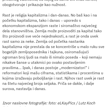
obogotvoruje i prikazuje kao nužnost.
Rast je religija kapitalizma i dan-danas. No baš kao i na
početku kapitalizma, tako i danas ‒ uporedo s
ekonomskom ekspanzijom raste i siromaštvo najvećeg
dela stanovništva. Zemlja može proizvoditi za kapital tako
što proizvodi sve veće nejednakosti, a rast je onda uvek
rast samo za neke. Zemlja od početka nastanka
kapitalizma nije prestala da se koncentriše u malo ruku sve
bogatijih zemljoposednika i tajkuna, osiromašujući
ogroman broj ljudi sa malo ili nimalo poseda ‒ koji nemaju
nikakve šanse u utakmici po ovako postavljenim
pravilima… Ipak, i danas postoje „modernizatori“ i
reformatori koji mašu ciframa, statistikama i procentima u
kojima izražavaju poboljšanje i rast. Njihov rast uvek je rast
na štetu najvećeg broja seljaka. Priča se dakle, i dalje
surova, nastavlja i danas.
Izvor naslovne fotografije: foto: eLKayPics / Lutz Koch