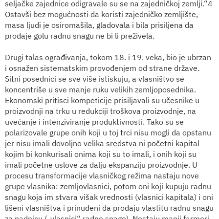
seljačke zajednice odigravale su se na zajedničkoj zemlji.“4
Ostavši bez mogućnosti da koristi zajedničko zemljište,
masa ljudi je osiromašila, gladovala i bila prisiljena da
prodaje golu radnu snagu ne bi li preživela.
Drugi talas ograđivanja, tokom 18. i 19. veka, bio je ubrzan
i osnažen sistematskim provođenjem od strane države.
Sitni posednici se sve više istiskuju, a vlasništvo se
koncentriše u sve manje ruku velikih zemljoposednika.
Ekonomski pritisci kompeticije prisiljavali su učesnike u
proizvodnji na trku u redukciji troškova proizvodnje, na
uvećanje i intenziviranje produktivnosti. Tako su se
polarizovale grupe onih koji u toj trci nisu mogli da opstanu
jer nisu imali dovoljno velika sredstva ni početni kapital
kojim bi konkurisali onima koji su to imali, i onih koji su
imali početne uslove za dalju ekspanziju proizvodnje. U
procesu transformacije vlasničkog režima nastaju nove
grupe vlasnika: zemljovlasnici, potom oni koji kupuju radnu
snagu koja im stvara višak vrednosti (vlasnici kapitala) i oni
lišeni vlasništva i prinuđeni da prodaju vlastitu radnu snagu
za nadnicu („vlasnici“ radne snage). Nestaju manji farmeri-