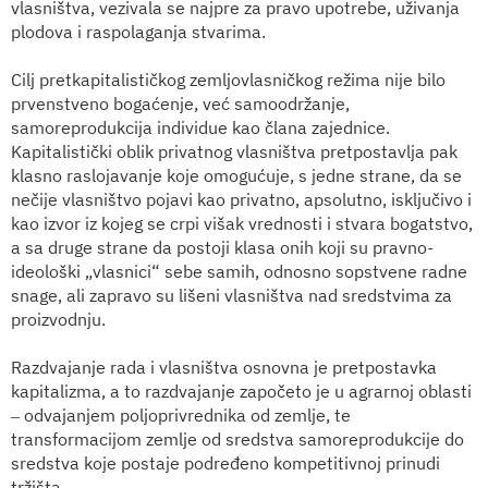
vlasništva, vezivala se najpre za pravo upotrebe, uživanja
plodova i raspolaganja stvarima.
Cilj pretkapitalističkog zemljovlasničkog režima nije bilo
prvenstveno bogaćenje, već samoodržanje,
samoreprodukcija individue kao člana zajednice.
Kapitalistički oblik privatnog vlasništva pretpostavlja pak
klasno raslojavanje koje omogućuje, s jedne strane, da se
nečije vlasništvo pojavi kao privatno, apsolutno, isključivo i
kao izvor iz kojeg se crpi višak vrednosti i stvara bogatstvo,
a sa druge strane da postoji klasa onih koji su pravno-
ideološki „vlasnici“ sebe samih, odnosno sopstvene radne
snage, ali zapravo su lišeni vlasništva nad sredstvima za
proizvodnju.
Razdvajanje rada i vlasništva osnovna je pretpostavka
kapitalizma, a to razdvajanje započeto je u agrarnoj oblasti
‒ odvajanjem poljoprivrednika od zemlje, te
transformacijom zemlje od sredstva samoreprodukcije do
sredstva koje postaje podređeno kompetitivnoj prinudi
tržišta.