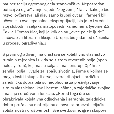
pauperizaciju ogromnog dela stanovništva. Neposredan
poticaj za ograđivanje zajedničkog zemljišta svakako je bio i
razvoj ovčarstva, ali nisu samo krupni ovčari i farmeri bili
učesnici u ovoj epohalnoj eksproprijaciji, bio je to i srednji
sloj slobodnih seljaka maloposednika jeomena (yeomen).2
Čak je i Tomas Mor, koji je krik da su „ovce pojele ljude“
sačuvao za literarnu fikciju o Utopiji, bio jedan od učesnika
u procesu ograđivanja.3
S prvim ograđivanjima uništava se kolektivno vlasništvo
ruralnih zajednica i ukida se sistem otvorenih polja (open-
field system), kojima su seljaci imali pristup. Opštinska
zemlja, polja i livade za ispašu životinja, šume u kojima se
moglo loviti i skupljati drvo, jezera, ribnjaci – različita
zajednička dobra bila su neophodna za preživljavanje
sitnim vlasnicima, kao i bezemljašima, a zajednička svojina
imala je i društvenu funkciju. „Pored toga što su
ohrabrivala kolektivna odlučivanja i saradnju, zajednička
dobra pružala su materijalnu osnovu za procvat seljačke
solidarnosti i društvenosti. Sve svetkovine, igre i skupovi