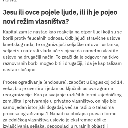
Jesu ili ovce pojele ljude, ili ih je pojeo
novi režim vlasništva?
Kapitalizam je nastao kao reakcija na otpor ljudi koji su se
borili protiv feudalnih odnosa. Odbijajući stravične uslove
kmetskog rada, te organizujući seljačke ratove i ustanke,
seljaci su naterali vladajuće slojeve da nametnu vlastite
uslove na drugačiji način. To znači da je odgovor na tkivo
raznovrsnih borbi mogao biti i drugačiji, i da je kapitalizam
nastao slučajno.
Proces ograđivanja (enclosure), započet u Engleskoj od 14.
veka, bio je uvertira i jedan od ključnih uslova agrarne
reorganizacije. Kao prisvajanje različitih formi zajedničkog
zemljišta i pretvaranje u privatno vlasništvo, on nije bio
samo jedan istorijski događaj, već se radilo o talasima
procesa ograđivanja.1 Napad na običajna prava i forme
zajedničkog vlasništva uslovio je ekstremne oblike
izvlašćivanja seljaka, depopulaciju ruralnih oblasti i