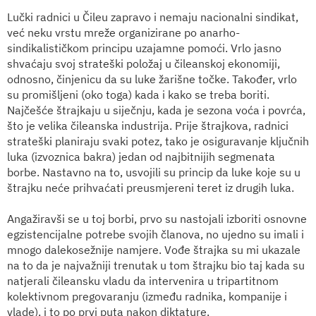
Lučki radnici u Čileu zapravo i nemaju nacionalni sindikat,
već neku vrstu mreže organizirane po anarho-
sindikalističkom principu uzajamne pomoći. Vrlo jasno
shvaćaju svoj strateški položaj u čileanskoj ekonomiji,
odnosno, činjenicu da su luke žarišne točke. Također, vrlo
su promišljeni (oko toga) kada i kako se treba boriti.
Najčešće štrajkaju u siječnju, kada je sezona voća i povrća,
što je velika čileanska industrija. Prije štrajkova, radnici
strateški planiraju svaki potez, tako je osiguravanje ključnih
luka (izvoznica bakra) jedan od najbitnijih segmenata
borbe. Nastavno na to, usvojili su princip da luke koje su u
štrajku neće prihvaćati preusmjereni teret iz drugih luka.
Angažiravši se u toj borbi, prvo su nastojali izboriti osnovne
egzistencijalne potrebe svojih članova, no ujedno su imali i
mnogo dalekosežnije namjere. Vođe štrajka su mi ukazale
na to da je najvažniji trenutak u tom štrajku bio taj kada su
natjerali čileansku vladu da intervenira u tripartitnom
kolektivnom pregovaranju (između radnika, kompanije i
vlade), i to po prvi puta nakon diktature.