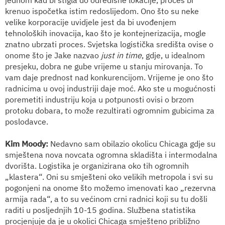
krenuo ispočetka istim redoslijedom.
Ono što su neke
velike korporacije uvidjele jest da bi uvođenjem
tehnoloških inovacija, kao što je kontejnerizacija, mogle
znatno ubrzati proces. Svjetska logistička središta ovise o
onome što je Jake nazvao
just in time
, gdje, u idealnom
presjeku, dobra ne gube vrijeme u stanju mirovanja. To
vam daje prednost nad konkurencijom. Vrijeme je ono što
radnicima u ovoj industriji daje moć. Ako ste u mogućnosti
poremetiti industriju koja u potpunosti ovisi o brzom
protoku dobara, to može rezultirati ogromnim gubicima za
poslodavce.
Kim Moody
:
Nedavno sam obilazio okolicu Chicaga gdje su
smještena nova novcata ogromna skladišta i intermodalna
dvorišta. Logistika je organizirana oko tih ogromnih
„klastera“. Oni su smješteni oko velikih metropola i svi su
pogonjeni na onome što možemo imenovati kao „rezervna
armija rada“, a to su većinom crni radnici koji su tu došli
raditi u posljednjih 10-15 godina. Službena statistika
procjenjuje da je u okolici Chicaga smješteno približno