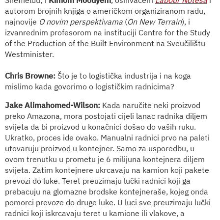
autorom brojnih knjiga o američkom organiziranom radu,
najnovije
O novim perspektivama
(
On New Terrain
), i
izvanrednim profesorom na instituciji
Centre for the Study
of the Production of the Built Environment
na Sveučilištu
Westminister.
Chris Browne:
Što je to logistička industrija i na koga
mislimo kada govorimo o logističkim radnicima?
Jake Alimahomed-Wilson:
Kada naručite neki proizvod
preko Amazona, mora postojati cijeli lanac radnika diljem
svijeta da bi proizvod u konačnici došao do vaših ruku.
Ukratko, proces ide ovako. Manualni radnici prvo na paleti
utovaruju proizvod u kontejner. Samo za usporedbu, u
ovom trenutku u prometu je 6 milijuna kontejnera diljem
svijeta. Zatim kontejnere ukrcavaju na kamion koji pakete
prevozi do luke. Teret preuzimaju lučki radnici koji ga
prebacuju na glomazne brodske kontejneraše, kojeg onda
pomorci prevoze do druge luke. U luci sve preuzimaju lučki
radnici koji iskrcavaju teret u kamione ili vlakove, a