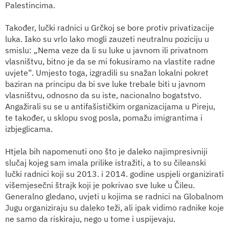
Palestincima.
Također, lučki radnici u Grčkoj se bore protiv privatizacije
luka. Iako su vrlo lako mogli zauzeti neutralnu poziciju u
smislu: „Nema veze da li su luke u javnom ili privatnom
vlasništvu, bitno je da se mi fokusiramo na vlastite radne
uvjete“. Umjesto toga, izgradili su snažan lokalni pokret
baziran na principu da bi sve luke trebale biti u javnom
vlasništvu, odnosno da su iste, nacionalno bogatstvo.
Angažirali su se u antifašističkim organizacijama u Pireju,
te također, u sklopu svog posla, pomažu imigrantima i
izbjeglicama.
Htjela bih napomenuti ono što je daleko najimpresivniji
slučaj kojeg sam imala prilike istražiti, a to su čileanski
lučki radnici koji su 2013. i 2014. godine uspjeli organizirati
višemjesečni štrajk koji je pokrivao sve luke u Čileu.
Generalno gledano, uvjeti u kojima se radnici na Globalnom
Jugu organiziraju su daleko teži, ali ipak vidimo radnike koje
ne samo da riskiraju, nego u tome i uspijevaju.