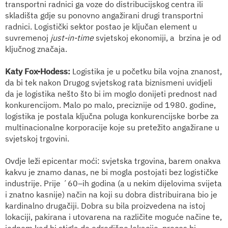
transportni radnici ga voze do distribucijskog centra ili
skladišta gdje su ponovno angažirani drugi transportni
radnici. Logistički sektor postao je ključan element u
suvremenoj
just-in-time
svjetskoj ekonomiji, a brzina je od
ključnog značaja.
Katy Fox-Hodess
:
Logistika je u početku bila vojna znanost,
da bi tek nakon Drugog svjetskog rata biznismeni uvidjeli
da je logistika nešto što bi im moglo donijeti prednost nad
konkurencijom. Malo po malo, preciznije od 1980. godine,
logistika je postala ključna poluga konkurencijske borbe za
multinacionalne korporacije koje su pretežito angažirane u
svjetskoj trgovini.
Ovdje leži epicentar moći: svjetska trgovina, barem onakva
kakvu je znamo danas, ne bi mogla postojati bez logističke
industrije. Prije ´60–ih godina (a u nekim dijelovima svijeta
i znatno kasnije) način na koji su dobra distribuirana bio je
kardinalno drugačiji. Dobra su bila proizvedena na istoj
lokaciji, pakirana i utovarena na različite moguće načine te,
jednom kad bi stigla do odredišne lokacije, proces bi