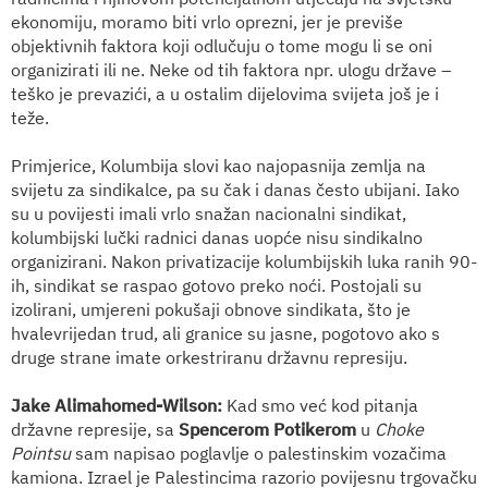
ekonomiju, moramo biti vrlo oprezni, jer je previše
objektivnih faktora koji odlučuju o tome mogu li se oni
organizirati ili ne. Neke od tih faktora npr. ulogu države –
teško
je
prevazići, a u ostalim dijelovima svijeta još
je
i
teže.
Primjerice, Kolumbija slovi kao najopasnija zemlja na
svijetu za sindikalce, pa su čak i danas često ubijani. Iako
su u povijesti imali vrlo snažan nacionalni sindikat,
kolumbijski lučki radnici danas uopće nisu sindikalno
organizirani. Nakon privatizacije kolumbijskih luka ranih 90-
ih, sindikat se raspao gotovo preko noći. Postojali su
izolirani, umjereni pokušaji obnove sindikata, što je
hvalevrijedan trud, ali granice su jasne, pogotovo ako s
druge strane imate orkestriranu državnu represiju.
Jake Alimahomed-Wilson
:
Kad smo već kod pitanja
državne represije, sa
Spencerom Potikerom
u
Choke
Pointsu
sam napisao poglavlje
o palestinskim vozačima
kamiona. Izrael je Palestincima razorio povijesnu trgovačku