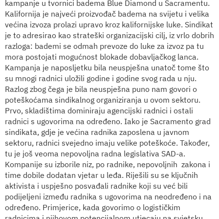
kampanje u tvornici badema Blue Diamond u Sacramentu.
Kalifornija je najveći proizvođač badema na svijetu i velika
većina izvoza prolazi upravo kroz kalifornijske luke. Sindikat
je to adresirao kao strateški organizacijski cilj, iz vrlo dobrih
razloga: bademi se odmah prevoze do luke za izvoz pa tu
mora postojati mogućnost blokade dobavljačkog lanca.
Kampanja je naposljetku bila neuspješna unatoč tome što
su mnogi radnici uložili godine i godine svog rada u nju.
Razlog zbog čega je bila neuspješna puno nam govori o
poteškoćama sindikalnog organiziranja u ovom sektoru.
Prvo, skladištima dominiraju agencijski radnici i ostali
radnici s ugovorima na određeno. Iako je Sacramento grad
sindikata, gdje je većina radnika zaposlena u javnom
sektoru, radnici svejedno imaju velike poteškoće. Također,
tu je još veoma nepovoljna radna legislativa SAD-a.
Kompanije su izborile niz, po radnike, nepovoljnih zakona i
time dobile dodatan vjetar u leđa. Riješili su se ključnih
aktivista i uspješno posvađali radnike koji su već bili
podijeljeni između radnika s ugovorima na neodređeno i na
određeno. Primjerice, kada govorimo o logističkim
radnicima i njihovom potencijalnom utjecaju na svjetsku