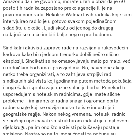
Amazonu da i ne govorimo, morate uzeti u obzir da je 60
posto tih radnika zaposleno preko agencije ili je na
privremenom radu. Nekoliko Walmartovih radnika koje sam
intervjuirao radilo
je
u gotovo svakom pojedinačnom
skladištu u okolici. Ljudi skaču od jednog do drugog
nadajući se da će im biti bolje nego u prethodnom.
Sindikalni aktivisti zapravo rade na razvijanju rukovodećih
kadrova kako bi u jednom trenutku dobili nešto slično
eksploziji. Sindikati se ne omasovljavaju malo po malo, već
u radničkim borbama i prosvjedima. No, navedene akcije
netko treba organizirati, a to zahtijeva strpljivi rad
sindikalnih aktivista koji godinama putem metoda pokušaja
i pogrešaka isprobavaju razne solucije borbe. Ponekad to
uspoređujem s hotelskim radnicima, gdje imate slične
probleme – imigrantska radna snaga i ogroman obrtaj
radne snage koji se odvija unutar te iste industrije i
geografske regije. Nakon nekog vremena, hotelski radnici
se počinju upoznavati sa strukturom industrije u njihovom
djelokrugu, pa im ono što aktivisti pokušavaju postaje
smisleno. Nastavno na to, mogućnosti za pobunu su