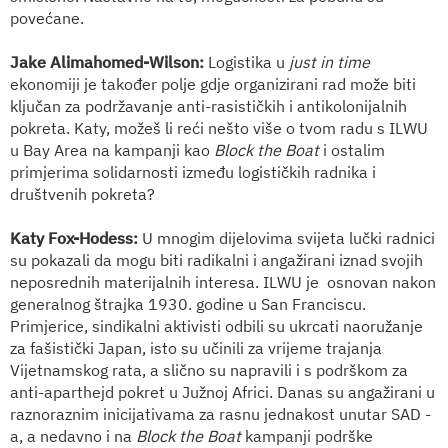
povećane.
Jake Alimahomed-Wilson
:
Logistika u
just in time
ekonomiji je također polje gdje organizirani rad može biti
ključan za podržavanje anti-rasističkih i antikolonijalnih
pokreta. Katy, možeš li reći nešto više o tvom radu s ILWU
u Bay Area na kampanji kao
Block the Boat
i ostalim
primjerima solidarnosti između logističkih radnika i
društvenih pokreta?
Katy Fox-Hodess
:
U mnogim dijelovima svijeta lučki radnici
su pokazali da mogu biti radikalni i angažirani iznad svojih
neposrednih materijalnih interesa. ILWU je osnovan nakon
generalnog štrajka 1930. godine u San Franciscu.
Primjerice, sindikalni aktivisti odbili su ukrcati naoružanje
za fašistički Japan, isto su učinili za vrijeme trajanja
Vijetnamskog rata, a slično su napravili i s podrškom za
anti-aparthejd pokret u Južnoj Africi. Danas su angažirani u
raznoraznim inicijativama za rasnu jednakost unutar SAD -
a, a nedavno i na
Block the Boat
kampanji podrške