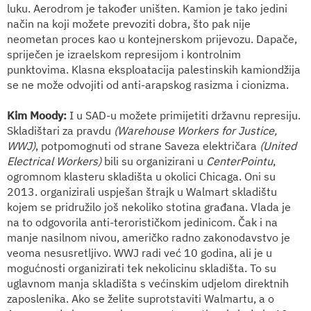
luku. Aerodrom je također uništen. Kamion je tako jedini
način na koji možete prevoziti dobra, što pak nije
neometan proces kao u kontejnerskom prijevozu. Dapače,
spriječen je izraelskom represijom i kontrolnim
punktovima. Klasna eksploatacija palestinskih kamiondžija
se ne može odvojiti od anti-arapskog rasizma i cionizma.
Kim Moody:
I u SAD-u možete primijetiti državnu represiju.
Skladištari za pravdu
(
Warehouse Workers for Justice,
WWJ)
, potpomognuti od strane
Saveza električara
(
United
Electrical Workers)
bili su organizirani u
CenterPointu
,
ogromnom klasteru skladišta u okolici Chicaga. Oni su
2013. organizirali uspješan štrajk u Walmart skladištu
kojem se pridružilo još nekoliko stotina građana. Vlada je
na to odgovorila anti-terorističkom jedinicom. Čak i na
manje nasilnom nivou, američko radno zakonodavstvo je
veoma nesusretljivo. WWJ radi već 10 godina, ali je u
mogućnosti organizirati tek nekolicinu skladišta. To su
uglavnom manja skladišta s većinskim udjelom direktnih
zaposlenika. Ako se želite suprotstaviti Walmartu, a o