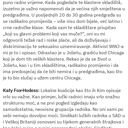
puno radno vrijeme. Kada pogledate te klastere skladištâ,
izuzetno je važno napomenuti da je većina njih smještena u
predgrađima. U posljednjih 20 do 30 godina predgrađa su
se radikalno promijenila – više nisu dom bijele, već latino i
crne radničke klase. Kada sam te skladištare priupitao
„koji su glavni problemi koji vas muče?“, oni su mi
odgovorili težak rad i niske plaće, ali da doživljavaju i
diskriminaciju te seksualno uznemiravanje. Aktivist WWJ-a
mi je to i opisao. Odrastao je u Jolietu, gradiću kod Chicaga
koji je dom tih velikih klastera. Rekao je da se život u
Jolietu, kao i u tim skladištima, radikalno promijenio i da
ima predosjećaj da će biti nemira i u predgrađima, kao što
je to bio slučaj u užem centru Chicaga.
Katy Fox-Hodess
:
Lokalne koalicije kao što ih Kim opisuje
vrlo
su
važne. Kao primjer, lučki radnici imaju vrlo snažnu
strukturnu moć, a na prvi pogled izgledaju kao
samodostatna, neovisna grupacija radnika. No oni sami po
sebi nemaju dovoljno moći. Sindikati lučkih radnika u SAD-u
i Velikoj Britaniji osnovani su tijekom generalnih štrajkova i
kao takvi ovise o svojoj neposrednoj okolini. Sindikati