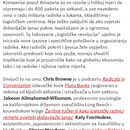
Kompanije poput Amazona su se razvile u tolikoj mjeri da
otpremaju i do 400 paketa po sekundi, a sve navedeno
ovisi o radu milijuna radnika u lukama, skladištima i
logističkim centrima. Nije teško zaključiti da ako svjetski
dobavljački lanac pukne, kapitalizam je u ogromnoj
opasnosti. Ta takozvana „logistička revolucija“ ujedno je
inicirala nove izazove i specifične poteškoće u organiziranju
radnika. Ako radnički pokret i ljevica žele uspješno
iskoristiti prednosti koje ona pruža, moraju shvatiti
implikacije koje je prouzročila kako na globalnu ekonomiju
tako i na radnike i njihova radna mjesta.
Imajući to na umu,
Chris Browne
je u podcastu
Radicals in
Conversation
izdavačke kuće
Pluto Books
razgovarao s
nekima od ključnih aktivista i istraživača u tom sektoru:
Jakeom Alimahomed-Wilsonom
, profesorom sociologije
na kalifornijskom državnom sveučilištu Long Beach i
kourednikom knjige
Žarišne točke ili kako logistički radnici
remete svjetski dobavljački lanac
;
Katy Fox-Hodess
,
asistenticom, zaposlenicom i aktivisticom na Sveučilištu u
Sheffieldu; i
Kimom Moodyem
, osnivačem
Labour Notesa
i