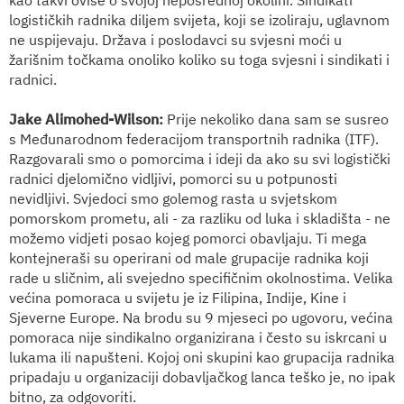
logističkih radnika diljem svijeta, koji se izoliraju, uglavnom
ne uspijevaju. Država i poslodavci su svjesni moći u
žarišnim točkama onoliko koliko su toga svjesni i sindikati i
radnici.
Jake Alimohed-Wilson
:
Prije nekoliko dana sam se susreo
s
Međunarodnom federacijom transportnih radnika
(ITF).
Razgovarali smo o pomorcima i ideji da ako su svi logistički
radnici djelomično vidljivi, pomorci su u potpunosti
nevidljivi. Svjedoci smo golemog rasta u svjetskom
pomorskom prometu, ali - za razliku od luka i skladišta - ne
možemo vidjeti posao kojeg pomorci obavljaju. Ti mega
kontejneraši su operirani od male grupacije radnika koji
rade u sličnim, ali svejedno specifičnim okolnostima. Velika
većina pomoraca u svijetu je iz Filipina, Indije, Kine i
Sjeverne Europe. Na brodu su 9 mjeseci po ugovoru, većina
pomoraca nije sindikalno organizirana i često su iskrcani u
lukama ili napušteni. Kojoj oni skupini kao grupacija radnika
pripadaju u organizaciji dobavljačkog lanca teško je, no ipak
bitno, za odgovoriti.