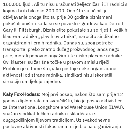
160.000 ljudi. Ali tu nisu uračunati željezničari i IT radnici s
kojima bi ih bilo oko 200.000. Ono što su učinili je
oživljavanje onoga što su prije 30 godina biznismeni
pokušali uništiti kada su se povukli iz gradova kao Detroit,
Gary ili Pittsburgh. Biznis elite pokušale su se riješiti velikih
klastera radnika „plavih ovratnika“, naročito sindikalno
organiziranih i crnih radnika. Danas su, zbog potrebe
transporta, preko znatno dužeg proizvodnog lanca nego
prije, morali ponovno angažirati te nisko plaćene radnike.
Ovi klasteri su žarišne točke u pravom smislu riječi.
Problem je u tome što, iako postoje neke organizirane
aktivnosti od strane radnika, sindikati nisu iskoristili
situaciju da djeluju zajedno.
Katy Fox-Hodess:
Moj prvi posao, nakon što sam prije 12
godina diplomirala na sveučilištu, bio je posao aktivistice
za
International Longshore and Warehouse Union
(ILWU),
snažan sindikat lučkih radnika i skladištara s
dugogodišnjom lijevom tradicijom. Uz svakodnevne
poslovne aktivnosti fokus rada mi je bio na organiziranju