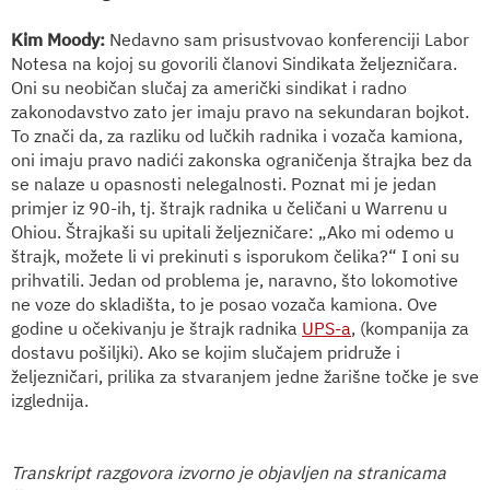
Kim Moody:
Nedavno sam prisustvovao konferenciji
Labor
Notesa
na kojoj su govorili članovi Sindikata željezničara.
Oni su neobičan slučaj za američki sindikat i radno
zakonodavstvo zato jer imaju pravo na sekundaran bojkot.
To znači da, za razliku od lučkih radnika i vozača kamiona,
oni imaju pravo nadići zakonska ograničenja štrajka bez da
se nalaze u opasnosti nelegalnosti. Poznat mi je jedan
primjer iz 90-ih, tj. štrajk radnika u čeličani u Warrenu u
Ohiou. Štrajkaši su upitali željezničare: „Ako mi odemo u
štrajk, možete li vi prekinuti s isporukom čelika?“ I oni su
prihvatili. Jedan od problema je, naravno, što lokomotive
ne voze do skladišta, to je posao vozača kamiona. Ove
godine u očekivanju je štrajk radnika
UPS-a
, (kompanija za
dostavu pošiljki). Ako se kojim slučajem pridruže i
željezničari, prilika za stvaranjem jedne žarišne točke je sve
izglednija.
Transkript razgovora izvorno je objavljen na stranicama