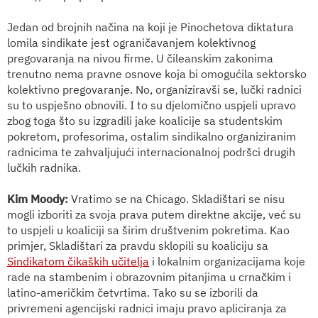
Jedan od brojnih načina na koji je Pinochetova diktatura
lomila sindikate jest ograničavanjem kolektivnog
pregovaranja na nivou firme. U čileanskim zakonima
trenutno nema pravne osnove koja bi omogućila sektorsko
kolektivno pregovaranje. No, organiziravši se, lučki radnici
su to uspješno obnovili. I to su djelomično uspjeli upravo
zbog toga što su izgradili jake koalicije sa studentskim
pokretom, profesorima, ostalim sindikalno organiziranim
radnicima te zahvaljujući internacionalnoj podršci drugih
lučkih radnika.
Kim Moody
:
Vratimo se na Chicago. Skladištari se nisu
mogli izboriti za svoja prava putem direktne akcije, već su
to uspjeli u koaliciji sa širim društvenim pokretima. Kao
primjer,
Skladištari za pravdu
sklopili
su
koaliciju sa
Sindikatom čikaških učitelja
i lokalnim organizacijama koje
rade na stambenim i obrazovnim pitanjima u crnačkim i
latino-američkim četvrtima. Tako su se izborili da
privremeni agencijski radnici imaju pravo apliciranja za