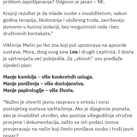
prilikom zapošljavanja? Odgovor je jasan – NE.
Krajnji rezultat je da mlade osobe s invaliditetom, nakon
godina terapija, školovanja i uloženog truda, završavaju
ponovno u kućnoj izolaciji, bez mogućnosti rada i bez
društvenih kontakata.“
Viktorija Matin po tko zna koji put upozorava na apsurde
sustava. Mora, zbog svog sina
Lea
i drugih Leptirića. I dosta
je vjetrenjača već pobijedila. Za „skinuti“ ovu predlaže
sljedeći plan:
Manje komisija – više konkretnih usluga.
Manje poniženja – više dostojanstva.
Manje papirologije – više života.
"Nužno je otvoriti javnu raspravu o smislu i svrsi
postojećeg sustava vještačenja. Ako je dijagnoza poznata,
ako je invaliditet utvrđen, ako postoje višegodišnje stručne
procjene i dokumentacija, zašto se isti podaci iznova
provjeravaju na način koji često ponižava osobu i troši javni
novac?