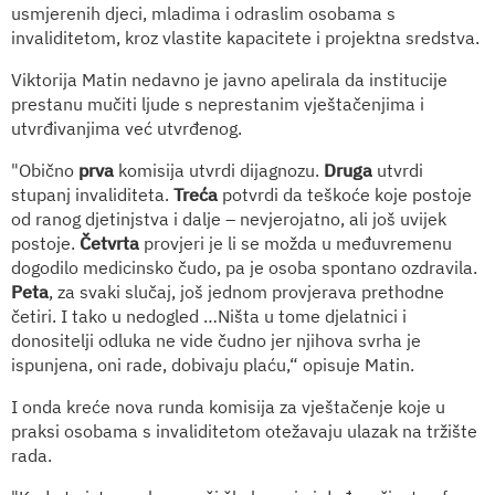
usmjerenih djeci, mladima i odraslim osobama s
invaliditetom, kroz vlastite kapacitete i projektna sredstva.
Viktorija Matin nedavno je javno apelirala da institucije
prestanu mučiti ljude s neprestanim vještačenjima i
utvrđivanjima već utvrđenog.
"Obično
prva
komisija utvrdi dijagnozu.
Druga
utvrdi
stupanj invaliditeta.
Treća
potvrdi da teškoće koje postoje
od ranog djetinjstva i dalje – nevjerojatno, ali još uvijek
postoje.
Četvrta
provjeri je li se možda u međuvremenu
dogodilo medicinsko čudo, pa je osoba spontano ozdravila.
Peta
, za svaki slučaj, još jednom provjerava prethodne
četiri. I tako u nedogled …Ništa u tome djelatnici i
donositelji odluka ne vide čudno jer njihova svrha je
ispunjena, oni rade, dobivaju plaću,“ opisuje Matin.
I onda kreće nova runda komisija za vještačenje koje u
praksi osobama s invaliditetom otežavaju ulazak na tržište
rada.