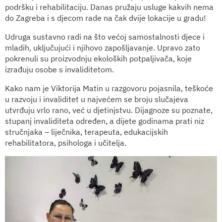
podršku i rehabilitaciju. Danas pružaju usluge kakvih nema
do Zagreba i s djecom rade na čak dvije lokacije u gradu!
Udruga sustavno radi na što većoj samostalnosti djece i
mladih, uključujući i njihovo zapošljavanje. Upravo zato
pokrenuli su proizvodnju ekoloških potpaljivača, koje
izrađuju osobe s invaliditetom.
Kako nam je Viktorija Matin u razgovoru pojasnila, teškoće
u razvoju i invaliditet u najvećem se broju slučajeva
utvrđuju vrlo rano, već u djetinjstvu. Dijagnoze su poznate,
stupanj invaliditeta određen, a dijete godinama prati niz
stručnjaka – liječnika, terapeuta, edukacijskih
rehabilitatora, psihologa i učitelja.