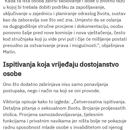
"Kada ta ista osoba završi školovanje i dođe u životnu fazu
u kojoj bi trebala dobiti podršku za zapošljavanje,
uključivanje u zajednicu i planiranje odraslog života, sustav
kao da zaboravlja sve što već zna. Umjesto da se oslanja
na dugogodišnje stručne procjene i dokumentaciju, osobu
ponovno šalje pred nove komisije i nova vještačenja, često
kod stručnjaka koji ju vide prvi put i čije će mišljenje postati
presudno za ostvarivanje prava i mogućnosti.“, objašnjava
Matin.
Ispitivanja koja vrijeđaju dostojanstvo
osobe
Ono što dodatno zabrinjava nisu samo ponavljanja
postupaka, nego i način na koji se oni provode.
Viktorija opisuje kako to izgleda: „Četverosatna ispitivanja.
Detaljna pitanja o seksualnom životu. Brojanje proljevastih
stolica. Procjena samozadovoljavanja, tjelesnim
funkcijama i privatnim navikama jer ništa bolje ne pokazuje
radnu sposobnost mlade osobe s invaliditetom od njenog