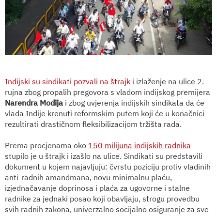
Indijski su sindikati pozvali na štrajk
i izlaženje na ulice 2.
rujna zbog propalih pregovora s vladom indijskog premijera
Narendra Modija
i zbog uvjerenja indijskih sindikata da će
vlada Indije krenuti reformskim putem koji će u konačnici
rezultirati drastičnom fleksibilizacijom tržišta rada.
Prema procjenama oko
150 milijuna indijskih radnika
stupilo je u štrajk i izašlo na ulice. Sindikati su predstavili
dokument u kojem najavljuju: čvrstu poziciju protiv vladinih
anti-radnih amandmana, novu minimalnu plaću,
izjednačavanje doprinosa i plaća za ugovorne i stalne
radnike za jednaki posao koji obavljaju, strogu provedbu
svih radnih zakona, univerzalno socijalno osiguranje za sve