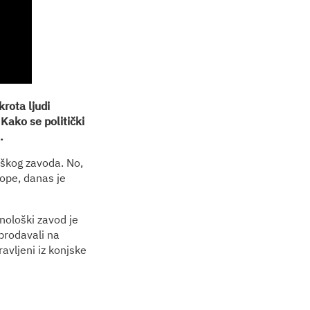
rota ljudi
 Kako se politički
.
oškog zavoda. No,
ope, danas je
nološki zavod je
prodavali na
ravljeni iz konjske