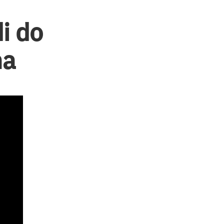
i do
na