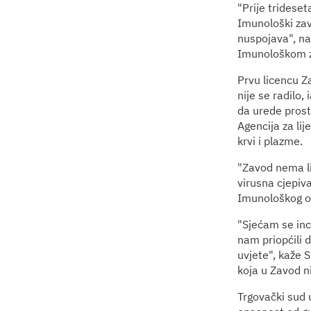
"Prije trideset
Imunološki zav
nuspojava", na
Imunološkom 
Prvu licencu Za
nije se radilo
da urede prosto
Agencija za lij
krvi i plazme.
"Zavod nema li
virusna cjepiva
Imunološkog o
"Sjećam se inc
nam priopćili 
uvjete", kaže S
koja u Zavod n
Trgovački sud 