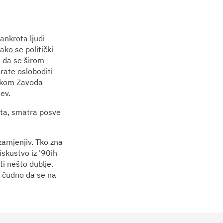
nkrota ljudi
ako se politički
i da se širom
rate osloboditi
itkom Zavoda
jev.
ata, smatra posve
zamjenjiv. Tko zna
skustvo iz '90­ih
i nešto dublje.
o čudno da se na