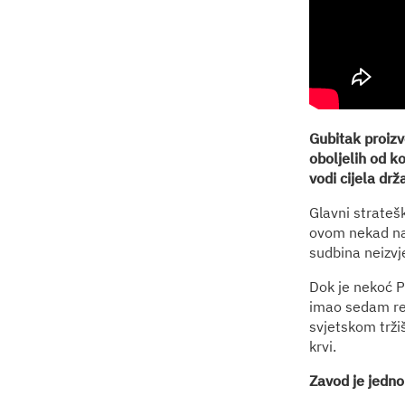
Gubitak proiz
oboljelih od ko
vodi cijela dr
Glavni strateš
ovom nekad naj
sudbina neizvj
Dok je nekoć P
imao sedam rel
svjetskom tržiš
krvi.
Zavod je jedno