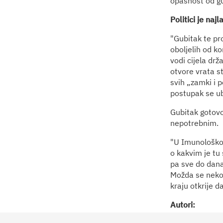
opasnost od gu
Politici je naj
"Gubitak te pr
oboljelih od ko
vodi cijela dr
otvore vrata s
svih „zamki i 
postupak se ub
Gubitak gotovo
nepotrebnim.
"U Imunološkom
o kakvim je tu 
pa sve do dana
Možda se nekom
kraju otkrije d
Autori:
Srđan Kovačevi