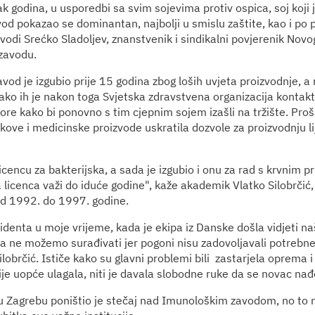
ak godina, u usporedbi sa svim sojevima protiv ospica, soj koji j
od pokazao se dominantan, najbolji u smislu zaštite, kao i po p
vodi Srećko Sladoljev, znanstvenik i sindikalni povjerenik Novo
zavodu.
vod je izgubio prije 15 godina zbog loših uvjeta proizvodnje, a
, iako ih je nakon toga Svjetska zdravstvena organizacija kontak
re kako bi ponovno s tim cjepnim sojem izašli na tržište. Prošl
ekove i medicinske proizvode uskratila dozvole za proizvodnju li
cencu za bakterijska, a sada je izgubio i onu za rad s krvnim p
 licenca važi do iduće godine", kaže akademik Vlatko Silobrčić,
d 1992. do 1997. godine.
identa u moje vrijeme, kada je ekipa iz Danske došla vidjeti n
da ne možemo surađivati jer pogoni nisu zadovoljavali potrebn
ilobrčić. Ističe kako su glavni problemi bili ­ zastarjela oprema 
ije uopće ulagala, niti je davala slobodne ruke da se novac na
u Zagrebu poništio je stečaj nad Imunološkim zavodom, no to nij