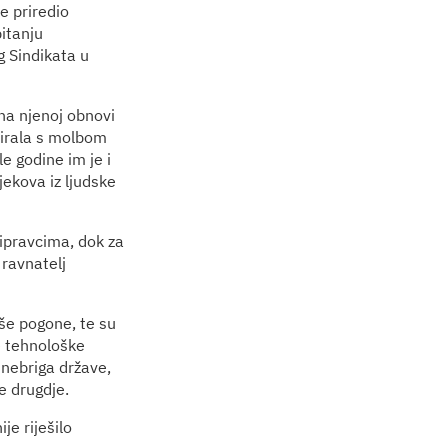
e priredio
itanju
g Sindikata u
 na njenoj obnovi
tirala s molbom
e godine im je i
jekova iz ljudske
ripravcima, dok za
 ravnatelj
aše pogone, te su
e tehnološke
i nebriga države,
đe drugdje.
e riješilo