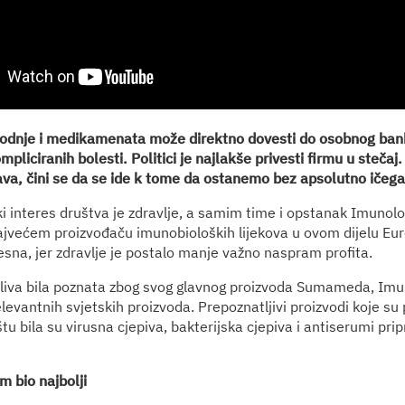
vodnje i medikamenata može direktno dovesti do osobnog bank
mpliciranih bolesti. Politici je najlakše privesti firmu u stečaj.
žava, čini se da se ide k tome da ostanemo bez apsolutno ičega
ki interes društva je zdravlje, a samim time i opstanak Imunol
većem proizvođaču imunobioloških lijekova u ovom dijelu Eur
esna, jer zdravlje je postalo manje važno naspram profita.
liva bila poznata zbog svog glavnog proizvoda Sumameda, Imu
evantnih svjetskih proizvoda. Prepoznatljivi proizvodi koje su 
tu bila su virusna cjepiva, bakterijska cjepiva i antiserumi prip
m bio najbolji