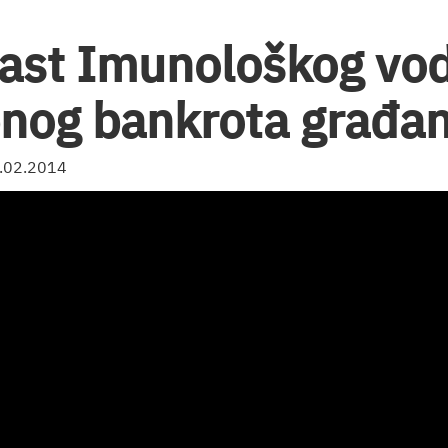
ast Imunološkog vod
nog bankrota građa
6.02.2014