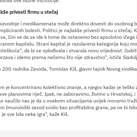
bitka ove važne institucije.
lakše privesti firmu u stečaj
oizvodnje i medikamenata može direktno dovesti do osobnog ba
mpliciranih bolesti. Politici je najlakše privesti firmu u stečaj. K
žava, čini se da se ide k tome da ostanemo bez apsolutno ičega 
tranom kapitalu. Strani kapital je razularena kategorija koju mo
poteškoća“, da bi se oplođivala i stvarala novu vrijednost. Gub
rzava i idemo prema nečemu što nije zdravstvo", ističe Sladol
 200 radnika Zavoda, Tomislav Kiš, glavni tajnik Novog sindik
 je koncentrirano kolektivno znanje, a njegov kadar je teško 
sve planovima riječ. Ipak, ne zaboravimo, živimo u Hrvatskoj, i i
s naučilo nas je da u ovakvim situacijama uvijek moramo tražit
 Imunološki zavod svidio kao profitabilna grana, pa ne bi bil
a je sve bila neka igra", kaže Kiš.
ć, Mirna Jasić i Darovan Tušek