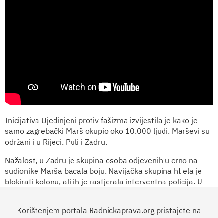
Inicijativa Ujedinjeni protiv fašizma izvijestila je kako je
samo zagrebački Marš okupio oko 10.000 ljudi. Marševi su
održani i u Rijeci, Puli i Zadru.
Nažalost, u Zadru je skupina osoba odjevenih u crno na
sudionike Marša bacala boju. Navijačka skupina htjela je
blokirati kolonu, ali ih je rastjerala interventna policija. U
Rijeci je policija pak zabilježila naguravanja. Dvije osobe u
Zadru su privedene, a iz policije ističu kako su svi Marševi
Korištenjem portala Radnickaprava.org pristajete na
snimani.