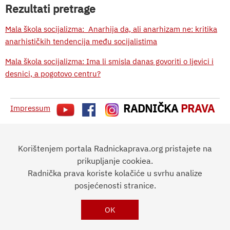
Rezultati pretrage
Mala škola socijalizma: Anarhija da, ali anarhizam ne: kritika
anarhističkih tendencija među socijalistima
Mala škola socijalizma: Ima li smisla danas govoriti o ljevici i
desnici, a pogotovo centru?
RADNIČKA
PRAVA
Impressum
Korištenjem portala Radnickaprava.org pristajete na
prikupljanje cookiea.
Radnička prava koriste kolačiće u svrhu analize
posjećenosti stranice.
OK