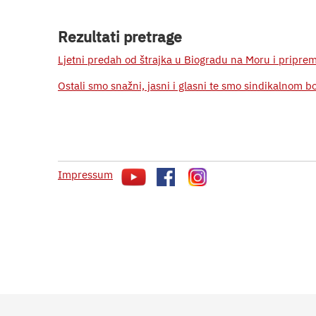
Rezultati pretrage
Ljetni predah od štrajka u Biogradu na Moru i priprem
Ostali smo snažni, jasni i glasni te smo sindikalnom bo
Impressum