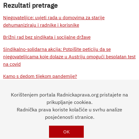
Rezultati pretrage
Njegovateljice: uvjeti rada u domovima za starije
dehumaniziraju i radnike i korisnike
Brižni rad bez sindikata i socijalne države
Sindikalno-solidarna akcija: Potpišite peticiju da se
njegovateljicama koje dolaze u Austriju omogući besplatan test
na covid
Kamo s dedom tijekom pandemije?
Irena Pejić: Sve dok vlast obespravljuje radnice, ne možemo
Korištenjem portala Radnickaprava.org pristajete na
govoriti o rodnoj ravnopravnosti
prikupljanje cookiea.
Uloga medicinskih sestara i Crvenog križa u razvoju i afirmaciji
Radnička prava koriste kolačiće u svrhu analize
zdravstvene njege u kući
posjećenosti stranice.
OK
RADNIČKA
PRAVA
Impressum