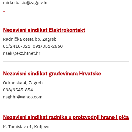
mirko.basic@zagpiv.hr
-
Nezavisni sindikat Elektrokontakt
Radnička cesta bb, Zagreb
01/2410-321, 091/351-2560
nsek@ekz.htnet.hr
Nezavisni sindikat građevinara Hrvatske
Odranska 4, Zagreb
098/9545-854
nsghhr@yahoo.com
Nezavisni sindikat radnika u proizvodnji hrane i pića
K. Tomislava 1, Kutjevo