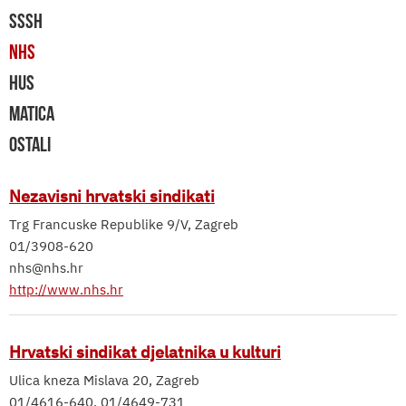
SSSH
NHS
HUS
MATICA
OSTALI
Nezavisni hrvatski sindikati
Trg Francuske Republike 9/V, Zagreb
01/3908-620
nhs@nhs.hr
http://www.nhs.hr
Hrvatski sindikat djelatnika u kulturi
Ulica kneza Mislava 20, Zagreb
01/4616-640, 01/4649-731