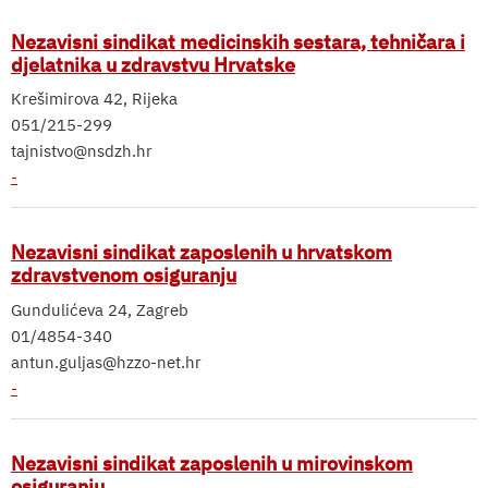
Nezavisni sindikat medicinskih sestara, tehničara i
djelatnika u zdravstvu Hrvatske
Krešimirova 42, Rijeka
051/215-299
tajnistvo@nsdzh.hr
-
Nezavisni sindikat zaposlenih u hrvatskom
zdravstvenom osiguranju
Gundulićeva 24, Zagreb
01/4854-340
antun.guljas@hzzo-net.hr
-
Nezavisni sindikat zaposlenih u mirovinskom
osiguranju