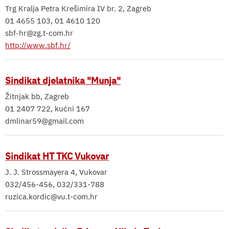
Trg Kralja Petra Krešimira IV br. 2, Zagreb
01 4655 103, 01 4610 120
sbf-hr@zg.t-com.hr
http://www.sbf.hr/
Sindikat djelatnika "Munja"
Žitnjak bb, Zagreb
01 2407 722, kućni 167
dmlinar59@gmail.com
Sindikat HT TKC Vukovar
J. J. Strossmayera 4, Vukovar
032/456-456, 032/331-788
ruzica.kordic@vu.t-com.hr