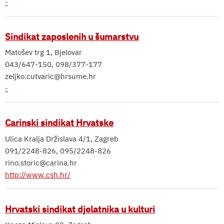
-
Sindikat zaposlenih u šumarstvu
Matošev trg 1, Bjelovar
043/647-150, 098/377-177
zeljko.cutvaric@hrsume.hr
-
Carinski sindikat Hrvatske
Ulica Kralja Držislava 4/1, Zagreb
091/2248-826, 095/2248-826
rino.storic@carina.hr
http://www.csh.hr/
Hrvatski sindikat djelatnika u kulturi