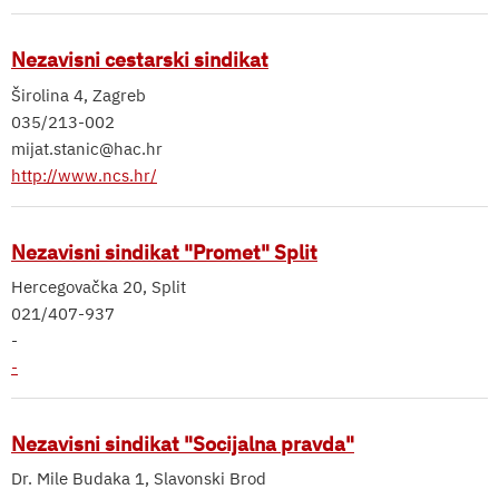
Nezavisni cestarski sindikat
Širolina 4, Zagreb
035/213-002
mijat.stanic@hac.hr
http://www.ncs.hr/
Nezavisni sindikat "Promet" Split
Hercegovačka 20, Split
021/407-937
-
-
Nezavisni sindikat "Socijalna pravda"
Dr. Mile Budaka 1, Slavonski Brod