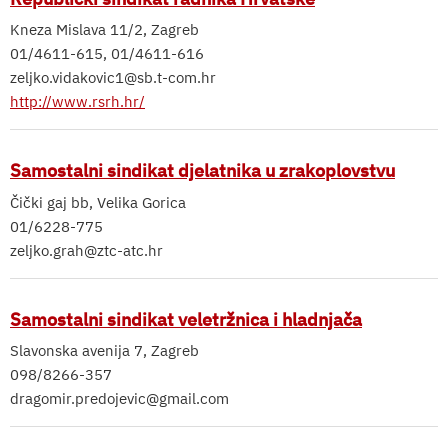
Kneza Mislava 11/2, Zagreb
01/4611-615, 01/4611-616
zeljko.vidakovic1@sb.t-com.hr
http://www.rsrh.hr/
Samostalni sindikat djelatnika u zrakoplovstvu
Čički gaj bb, Velika Gorica
01/6228-775
zeljko.grah@ztc-atc.hr
Samostalni sindikat veletržnica i hladnjača
Slavonska avenija 7, Zagreb
098/8266-357
dragomir.predojevic@gmail.com