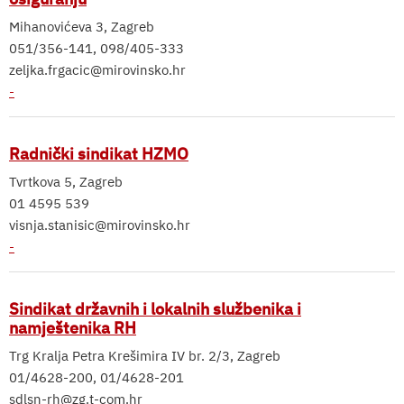
Mihanovićeva 3, Zagreb
051/356-141, 098/405-333
zeljka.frgacic@mirovinsko.hr
-
Radnički sindikat HZMO
Tvrtkova 5, Zagreb
01 4595 539
visnja.stanisic@mirovinsko.hr
-
Sindikat državnih i lokalnih službenika i
namještenika RH
Trg Kralja Petra Krešimira IV br. 2/3, Zagreb
01/4628-200, 01/4628-201
sdlsn-rh@zg.t-com.hr