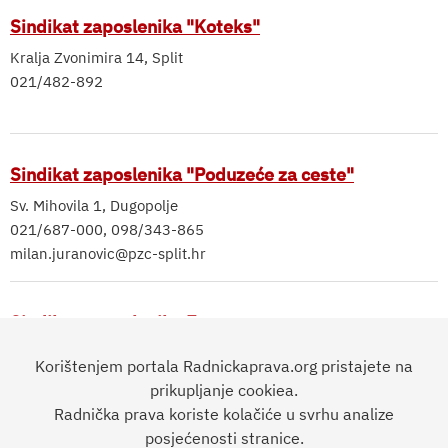
Sindikat zaposlenika "Koteks"
Kralja Zvonimira 14, Split
021/482-892
Sindikat zaposlenika "Poduzeće za ceste"
Sv. Mihovila 1, Dugopolje
021/687-000, 098/343-865
milan.juranovic@pzc-split.hr
Sindikat zaposlenika Emerson
Krapinska 45, Zagreb
Korištenjem portala Radnickaprava.org pristajete na
01/5603-682
prikupljanje cookiea.
vladimir.krpan@emersonenergy.com
Radnička prava koriste kolačiće u svrhu analize
posjećenosti stranice.