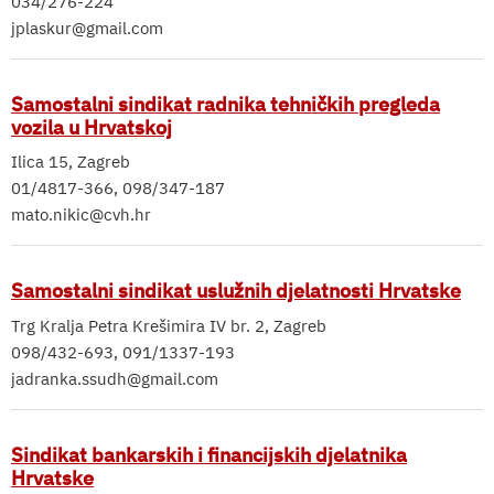
034/276-224
jplaskur@gmail.com
Samostalni sindikat radnika tehničkih pregleda
vozila u Hrvatskoj
Ilica 15, Zagreb
01/4817-366, 098/347-187
mato.nikic@cvh.hr
Samostalni sindikat uslužnih djelatnosti Hrvatske
Trg Kralja Petra Krešimira IV br. 2, Zagreb
098/432-693, 091/1337-193
jadranka.ssudh@gmail.com
Sindikat bankarskih i financijskih djelatnika
Hrvatske