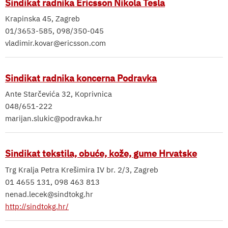
Sindikat radnika Ericsson Nikola Tesla
Krapinska 45, Zagreb
01/3653-585, 098/350-045
vladimir.kovar@ericsson.com
Sindikat radnika koncerna Podravka
Ante Starčevića 32, Koprivnica
048/651-222
marijan.slukic@podravka.hr
Sindikat tekstila, obuće, kože, gume Hrvatske
Trg Kralja Petra Krešimira IV br. 2/3, Zagreb
01 4655 131, 098 463 813
nenad.lecek@sindtokg.hr
http://sindtokg.hr/