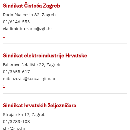
Sindikat Čistoća Zagreb
Radnička cesta 82, Zagreb
01/6146-553
vladimir.brezaric@zgh.hr
-
Sindikat elektroindustrije Hrvatske
Fallerovo šetalište 22, Zagreb
01/3655-617
miblazevic@koncar-gim.hr
-
Sindikat hrvatskih željezničara
Strojarska 17, Zagreb
01/3783-108
shz@shz.hr