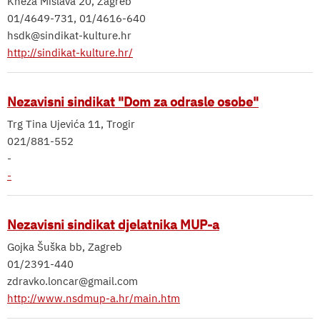
Kneza Mislava 20, Zagreb
01/4649-731, 01/4616-640
hsdk@sindikat-kulture.hr
http://sindikat-kulture.hr/
Nezavisni sindikat "Dom za odrasle osobe"
Trg Tina Ujevića 11, Trogir
021/881-552
-
-
Nezavisni sindikat djelatnika MUP-a
Gojka Šuška bb, Zagreb
01/2391-440
zdravko.loncar@gmail.com
http://www.nsdmup-a.hr/main.htm