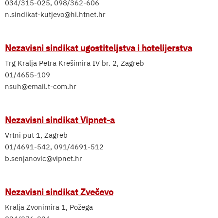
034/315-025, 098/362-606
n.sindikat-kutjevo@hi.htnet.hr
Nezavisni sindikat ugostiteljstva i hotelijerstva
Trg Kralja Petra Krešimira IV br. 2, Zagreb
01/4655-109
nsuh@email.t-com.hr
Nezavisni sindikat Vipnet-a
Vrtni put 1, Zagreb
01/4691-542, 091/4691-512
b.senjanovic@vipnet.hr
Nezavisni sindikat Zvečevo
Kralja Zvonimira 1, Požega