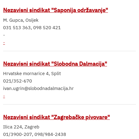
Nezavisni sindikat "Saponija održavanje"
M. Gupca, Osijek
031 513 363, 098 520 421
-
-
Nezavisni sindikat "Slobodna Dalmacija"
Hrvatske mornarice 4, Split
021/352-670
ivan.ugrin@slobodnadalmacija.hr
-
Nezavisni sindikat "Zagrebačke pivovare"
Ilica 224, Zagreb
01/3900-207, 098/984-2438