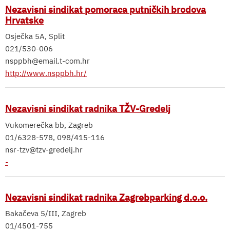
Nezavisni sindikat pomoraca putničkih brodova
Hrvatske
Osječka 5A, Split
021/530-006
nsppbh@email.t-com.hr
http://www.nsppbh.hr/
Nezavisni sindikat radnika TŽV-Gredelj
Vukomerečka bb, Zagreb
01/6328-578, 098/415-116
nsr-tzv@tzv-gredelj.hr
-
Nezavisni sindikat radnika Zagrebparking d.o.o.
Bakačeva 5/III, Zagreb
01/4501-755