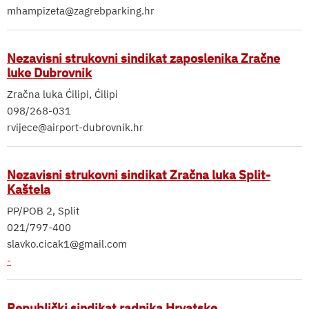
mhampizeta@zagrebparking.hr
Nezavisni strukovni sindikat zaposlenika Zračne
luke Dubrovnik
Zračna luka Ćilipi, Ćilipi
098/268-031
rvijece@airport-dubrovnik.hr
Nezavisni strukovni sindikat Zračna luka Split-
Kaštela
PP/POB 2, Split
021/797-400
slavko.cicak1@gmail.com
-
Republički sindikat radnika Hrvatske