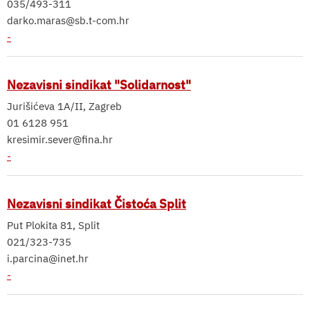
035/493-311
darko.maras@sb.t-com.hr
-
Nezavisni sindikat "Solidarnost"
Jurišićeva 1A/II, Zagreb
01 6128 951
kresimir.sever@fina.hr
-
Nezavisni sindikat Čistoća Split
Put Plokita 81, Split
021/323-735
i.parcina@inet.hr
-