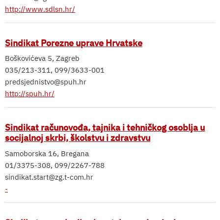
http://www.sdlsn.hr/
Sindikat Porezne uprave Hrvatske
Boškovićeva 5, Zagreb
035/213-311, 099/3633-001
predsjednistvo@spuh.hr
http://spuh.hr/
Sindikat računovođa, tajnika i tehničkog osoblja u
socijalnoj skrbi, školstvu i zdravstvu
Samoborska 16, Bregana
01/3375-308, 099/2267-788
sindikat.start@zg.t-com.hr
-