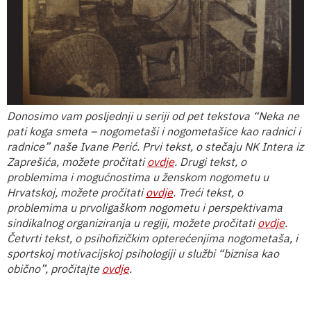
Donosimo vam posljednji u seriji od pet tekstova “Neka ne
pati koga smeta – nogometaši i nogometašice kao radnici i
radnice” naše Ivane Perić. Prvi tekst, o stečaju NK Intera iz
Zaprešića, možete pročitati
ovdje
. Drugi tekst, o
problemima i mogućnostima u ženskom nogometu u
Hrvatskoj, možete pročitati
ovdje
. Treći tekst, o
problemima u prvoligaškom nogometu i perspektivama
sindikalnog organiziranja u regiji, možete pročitati
ovdje
.
Četvrti tekst, o psihofizičkim opterećenjima nogometaša, i
sportskoj motivacijskoj psihologiji u službi “biznisa kao
obično”, pročitajte
ovdje
.