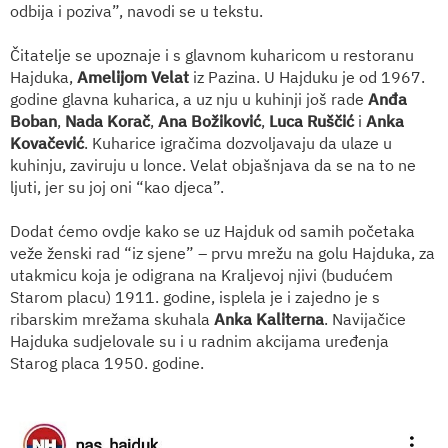
odbija i poziva”, navodi se u tekstu.
Čitatelje se upoznaje i s glavnom kuharicom u restoranu
Hajduka,
Amelijom Velat
iz Pazina. U Hajduku je od 1967.
godine glavna kuharica, a uz nju u kuhinji još rade
Anđa
Boban
,
Nada Korač
,
Ana Božiković
,
Luca Ruščić
i
Anka
Kovačević
. Kuharice igračima dozvoljavaju da ulaze u
kuhinju, zaviruju u lonce. Velat objašnjava da se na to ne
ljuti, jer su joj oni “kao djeca”.
Dodat ćemo ovdje kako se uz Hajduk od samih početaka
veže ženski rad “iz sjene” – prvu mrežu na golu Hajduka, za
utakmicu koja je odigrana na Kraljevoj njivi (budućem
Starom placu) 1911. godine, isplela je i zajedno je s
ribarskim mrežama skuhala
Anka Kaliterna
. Navijačice
Hajduka sudjelovale su i u radnim akcijama uređenja
Starog placa 1950. godine.