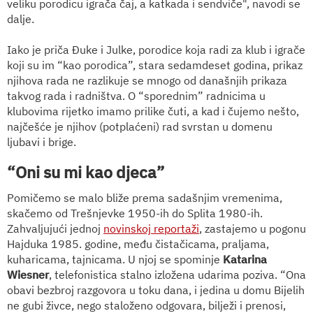
veliku porodicu igrača čaj, a katkada i sendviče", navodi se
dalje.
Iako je priča Đuke i Julke, porodice koja radi za klub i igrače
koji su im “kao porodica”, stara sedamdeset godina, prikaz
njihova rada ne razlikuje se mnogo od današnjih prikaza
takvog rada i radništva. O “sporednim” radnicima u
klubovima rijetko imamo prilike čuti, a kad i čujemo nešto,
najčešće je njihov (potplaćeni) rad svrstan u domenu
ljubavi i brige.
“Oni su mi kao djeca”
Pomičemo se malo bliže prema sadašnjim vremenima,
skačemo od Trešnjevke 1950-ih do Splita 1980-ih.
Zahvaljujući jednoj
novinskoj reportaži
, zastajemo u pogonu
Hajduka 1985. godine, među čistačicama, praljama,
kuharicama, tajnicama. U njoj se spominje
Katarina
Wiesner
, telefonistica stalno izložena udarima poziva. “Ona
obavi bezbroj razgovora u toku dana, i jedina u domu Bijelih
ne gubi živce, nego staloženo odgovara, bilježi i prenosi,