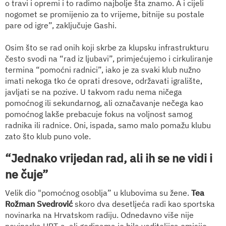
o travi i opremi i to radimo najbolje šta znamo. A i cijeli
nogomet se promijenio za to vrijeme, bitnije su postale
pare od igre”, zaključuje Gashi.
Osim što se rad onih koji skrbe za klupsku infrastrukturu
često svodi na “rad iz ljubavi”, primjećujemo i cirkuliranje
termina “pomoćni radnici”, iako je za svaki klub nužno
imati nekoga tko će oprati dresove, održavati igralište,
javljati se na pozive. U takvom radu nema ničega
pomoćnog ili sekundarnog, ali označavanje nečega kao
pomoćnog lakše prebacuje fokus na voljnost samog
radnika ili radnice. Oni, ispada, samo malo pomažu klubu
zato što klub puno vole.
“Jednako vrijedan rad, ali ih se ne vidi i
ne čuje”
Velik dio "pomoćnog osoblja” u klubovima su žene.
Tea
Rožman Svedrović
skoro dva desetljeća radi kao sportska
novinarka na Hrvatskom radiju. Odnedavno više nije
novinarka HRT-a, ali godinama je bila voditeljica emisije