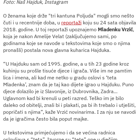
Foto: Naš Hajduk, Instagram
O ženama koje drže "tri kantuna Poljuda" mogli smo nešto
čuti i u recentnije doba, u
reportaži
koju su 24 sata objavila
2018. godine. U toj reportaži upoznajemo
Mladenku Vrzić
,
koja je nakon Amelije Velat (zaključujemo sami, po
godinama koje se navode u tekstovima koje smo o njima
pronašli) postala nova glavna kuharica Hajduka.
“U Hajduku sam od 1995. godine, a u tih 23 godine kroz
kuhinju su prošle tisuće djece i igrača. Više im ne pamtim
lica i imena, ali kad me netko u gradu oslovi s ‘teta
Mladenka’, znam da je taj kao dijete igrao u Hajduku. Puno
djece dolazilo je iz Slavonije, iz Dubrovnika, Zadra...
Uglavnom kad bi krenuli u peti razred. Teško im je bilo
daleko od obitelji, znali bi i plakati, pa bi ih trebalo i utješiti,
popričati s njima”, kaže Vrzić novinarima. I za nju se navodi
da je igračima često bila poput majke.
U tekstovima primjećujemo i da se većina radnica
oslovljava s “teta”. Izvorne su “tete” one u dječjim