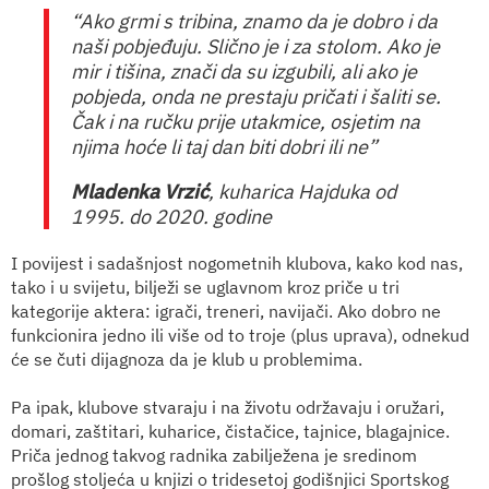
“Ako grmi s tribina, znamo da je dobro i da
naši pobjeđuju. Slično je i za stolom. Ako je
mir i tišina, znači da su izgubili, ali ako je
pobjeda, onda ne prestaju pričati i šaliti se.
Čak i na ručku prije utakmice, osjetim na
njima hoće li taj dan biti dobri ili ne”
Mladenka Vrzić
, kuharica Hajduka od
1995. do 2020. godine
I povijest i sadašnjost nogometnih klubova, kako kod nas,
tako i u svijetu, bilježi se uglavnom kroz priče u tri
kategorije aktera: igrači, treneri, navijači. Ako dobro ne
funkcionira jedno ili više od to troje (plus uprava), odnekud
će se čuti dijagnoza da je klub u problemima.
Pa ipak, klubove stvaraju i na životu održavaju i oružari,
domari, zaštitari, kuharice, čistačice, tajnice, blagajnice.
Priča jednog takvog radnika zabilježena je sredinom
prošlog stoljeća u knjizi o tridesetoj godišnjici Sportskog