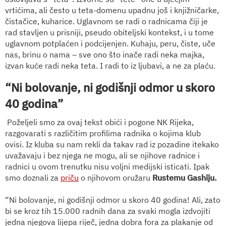
vrtićima, ali često u teta-domenu upadnu još i knjižničarke,
čistačice, kuharice. Uglavnom se radi o radnicama čiji je
rad stavljen u prisniji, pseudo obiteljski kontekst, i u tome
uglavnom potplaćen i podcijenjen. Kuhaju, peru, čiste, uče
nas, brinu o nama – sve ono što inače radi neka majka,
izvan kuće radi neka teta. I radi to iz ljubavi, a ne za plaću.
“Ni bolovanje, ni godišnji odmor u skoro
40 godina”
Poželjeli smo za ovaj tekst obići i pogone NK Rijeka,
razgovarati s različitim profilima radnika o kojima klub
ovisi. Iz kluba su nam rekli da takav rad iz pozadine itekako
uvažavaju i bez njega ne mogu, ali se njihove radnice i
radnici u ovom trenutku nisu voljni medijski isticati. Ipak
smo doznali za
priču
o njihovom oružaru
Rustemu Gashiju.
“Ni bolovanje, ni godišnji odmor u skoro 40 godina! Ali, zato
bi se kroz tih 15.000 radnih dana za svaki mogla izdvojiti
jedna njegova lijepa riječ, jedna dobra fora za plakanje od