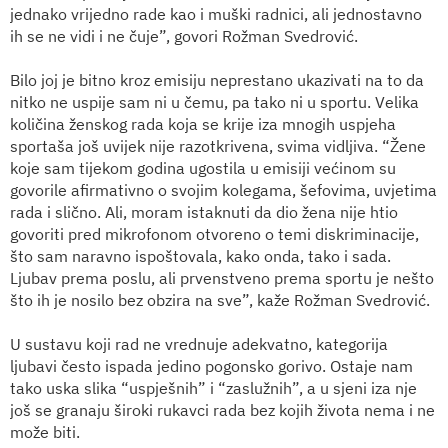
jednako vrijedno rade kao i muški radnici, ali jednostavno
ih se ne vidi i ne čuje”, govori Rožman Svedrović.
Bilo joj je bitno kroz emisiju neprestano ukazivati na to da
nitko ne uspije sam ni u čemu, pa tako ni u sportu. Velika
količina ženskog rada koja se krije iza mnogih uspjeha
sportaša još uvijek nije razotkrivena, svima vidljiva. “Žene
koje sam tijekom godina ugostila u emisiji većinom su
govorile afirmativno o svojim kolegama, šefovima, uvjetima
rada i slično. Ali, moram istaknuti da dio žena nije htio
govoriti pred mikrofonom otvoreno o temi diskriminacije,
što sam naravno ispoštovala, kako onda, tako i sada.
Ljubav prema poslu, ali prvenstveno prema sportu je nešto
što ih je nosilo bez obzira na sve”, kaže Rožman Svedrović.
U sustavu koji rad ne vrednuje adekvatno, kategorija
ljubavi često ispada jedino pogonsko gorivo. Ostaje nam
tako uska slika “uspješnih” i “zaslužnih”, a u sjeni iza nje
još se granaju široki rukavci rada bez kojih života nema i ne
može biti.