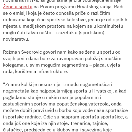
Žene u sportu
na Prvom programu Hrvatskog radija. Radi
se o emisiji koja je često donosila priče o različitim
radnicama koje čine sportske kolektive, jedan je od rijetkih
mjesta u medijskom prostoru na kojem se u kontinuitetu
moglo čuti takvo nešto – izuzetak u (sportskom)
novinarstvu.
Rožman Svedrović govori nam kako se žene u sportu od
svojih prvih dana bore za ravnopravan položaj s muškim
kolegama, u svim mogućim segmentima – plaća, uvjeta
rada, korištenja infrastrukture.
“Znamo koliki je nesrazmjer između nogometašica i
nogometaša kao najpopularnijeg sporta u Hrvatskoj, a kad
pogledamo stanje u nekim manje popularnim i
zastupljenim sportovima poput ženskog vaterpola, onda
možete dobiti pravi uvid u borbu koju vode naše sportašice
i sportske radnice. Gdje su naspram sportaša sportašice, a
onda još one koje iza njih stoje. Trenerice, tajnice,
čistačice, predsjednice u klubovima i savezima koje