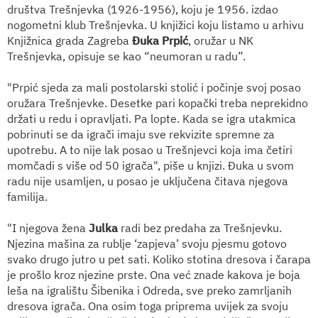
društva Trešnjevka (1926-1956), koju je 1956. izdao
nogometni klub Trešnjevka. U knjižici koju listamo u arhivu
Knjižnica grada Zagreba
Đuka Prpić
, oružar u NK
Trešnjevka, opisuje se kao “neumoran u radu”.
"Prpić sjeda za mali postolarski stolić i počinje svoj posao
oružara Trešnjevke. Desetke pari kopački treba neprekidno
držati u redu i opravljati. Pa lopte. Kada se igra utakmica
pobrinuti se da igrači imaju sve rekvizite spremne za
upotrebu. A to nije lak posao u Trešnjevci koja ima četiri
momčadi s više od 50 igrača", piše u knjizi. Đuka u svom
radu nije usamljen, u posao je uključena čitava njegova
familija.
"I njegova žena
Julka
radi bez predaha za Trešnjevku.
Njezina mašina za rublje ‘zapjeva’ svoju pjesmu gotovo
svako drugo jutro u pet sati. Koliko stotina dresova i čarapa
je prošlo kroz njezine prste. Ona već znade kakova je boja
leša na igralištu Šibenika i Odreda, sve preko zamrljanih
dresova igrača. Ona osim toga priprema uvijek za svoju