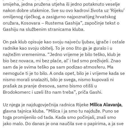
smijeha, jedna pružena utjeha ili jedno potaknuto veselje
nakon dobre utakmice. Sve su ovo kadrovi života uz ‘Rijeku’
omiljenog riječkog, a zasigurno najpoznatijeg hrvatskog
oružara, Kosovara – Rustema Gashija”, započinje tekst o
Gashiju na službenim stranicama kluba.
On pak klub opisuje kao svoju najveću ljubav, igrače i ostale
radnike kao svoju obitelj. To je ono što ga je guralo i u
najtežim vremenima. “Jedno vrijeme je bilo teško, klub je
bio bez novaca, mi bez plaće, al’ i tad smo preživjeli. Znao
sam da je svima teško pa sam podizao atmosferu. Ma
nemoguće ti je to bilo. A onda opet, bilo je i vrijeme kada se
nismo morali snalaziti, bilo je svega, nismo kupovali ni
prašak za pranje dresova, samo bismo otišli u
Brodokomerc i uzeli što nam treba”, priča Gashi.
Uz njega je najdugovječnija radnica Rijeke
Milica Alavanja
,
glavna tajnica kluba. “Milica i ja smo tu najduže. Puno se
toga promijenilo od tada. Kada smo počinjali, znali smo
jako malo. Do danas je ona naučila sve o papirima, a ja sve