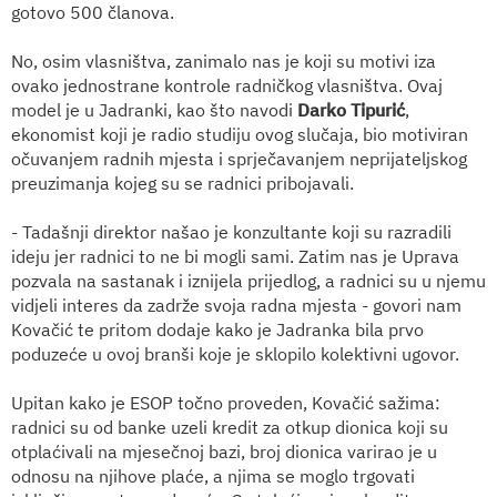
gotovo 500 članova.
No, osim vlasništva, zanimalo nas je koji su motivi iza
ovako jednostrane kontrole radničkog vlasništva. Ovaj
model je u Jadranki, kao što navodi
Darko Tipurić
,
ekonomist koji je radio studiju ovog slučaja, bio motiviran
očuvanjem radnih mjesta i sprječavanjem neprijateljskog
preuzimanja kojeg su se radnici pribojavali.
- Tadašnji direktor našao je konzultante koji su razradili
ideju jer radnici to ne bi mogli sami. Zatim nas je Uprava
pozvala na sastanak i iznijela prijedlog, a radnici su u njemu
vidjeli interes da zadrže svoja radna mjesta - govori nam
Kovačić te pritom dodaje kako je Jadranka bila prvo
poduzeće u ovoj branši koje je sklopilo kolektivni ugovor.
Upitan kako je ESOP točno proveden, Kovačić sažima:
radnici su od banke uzeli kredit za otkup dionica koji su
otplaćivali na mjesečnoj bazi, broj dionica varirao je u
odnosu na njihove plaće, a njima se moglo trgovati