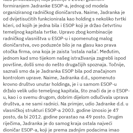
formiranjem Jadranke ESOP-a, jednog od modela
organiziranog radničkog dioničarstva. Naime, Jadranka je
od dvijetisućitih funkcionirala kao holding s nekoliko tvrtki
kćeri, od kojih je jedna bila i ESOP koji je držao četvrtinu
temeljnog kapitala tvrtke. Upravo zbog kombinacije
radničkog vlasništva u ESOP-u i spomenutog malog
dioničarstva, ovo poduzeće bilo je na glasu kao prava
otočka firma, ona koja je zaista ‘ostala naša’. Međutim,
jednom kad smo tijekom našeg istraživanja zagrebli ispod
površine, došli smo do nešto drugačijih spoznaja. Točnije,
saznali smo da je Jadranka ESOP bila pod značajnom
kontrolom uprave. Naime, Jadranka d.d., spomenuto
krovno društvo unutar holdinga, je i u samom ESOP-u
držalo velik udio temeljnog kapitala, što znači da je o ESOP-
u, kao i o svemu drugom, dobrim dijelom odlučivala uprava
društva, a ne sami radnici. Na primjer, udio Jadranke d.d. u
vlasničkoj strukturi ESOP-a 2003. godine iznosio je 47
posto, da bi 2012. godine porastao na 49 posto. Drugim
riječima, Jadranka je do samog kraja ostala najveći
dioničar ESOP-a, koji je prema zadnjim podacima imao