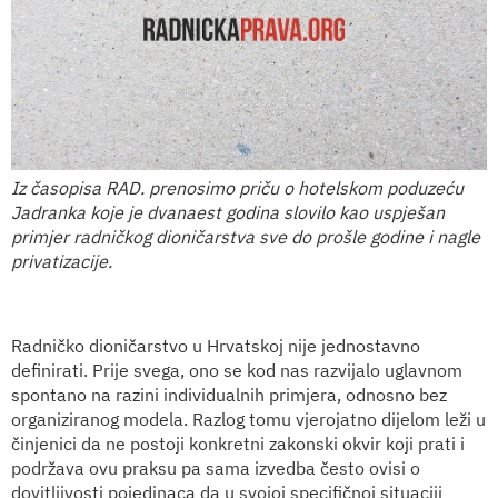
Iz časopisa RAD. prenosimo priču o hotelskom poduzeću
Jadranka koje je dvanaest godina slovilo kao uspješan
primjer radničkog dioničarstva sve do prošle godine i nagle
privatizacije.
Radničko dioničarstvo u Hrvatskoj nije jednostavno
definirati. Prije svega, ono se kod nas razvijalo uglavnom
spontano na razini individualnih primjera, odnosno bez
organiziranog modela. Razlog tomu vjerojatno dijelom leži u
činjenici da ne postoji konkretni zakonski okvir koji prati i
podržava ovu praksu pa sama izvedba često ovisi o
dovitljivosti pojedinaca da u svojoj specifičnoj situaciji