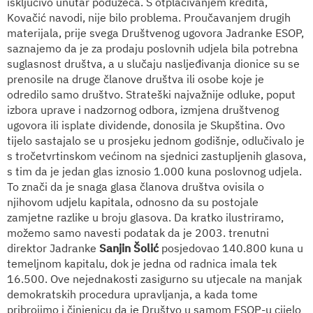
isključivo unutar poduzeća. S otplaćivanjem kredita,
Kovačić navodi, nije bilo problema. Proučavanjem drugih
materijala, prije svega Društvenog ugovora Jadranke ESOP,
saznajemo da je za prodaju poslovnih udjela bila potrebna
suglasnost društva, a u slučaju nasljeđivanja dionice su se
prenosile na druge članove društva ili osobe koje je
odredilo samo društvo. Strateški najvažnije odluke, poput
izbora uprave i nadzornog odbora, izmjena društvenog
ugovora ili isplate dividende, donosila je Skupština. Ovo
tijelo sastajalo se u prosjeku jednom godišnje, odlučivalo je
s tročetvrtinskom većinom na sjednici zastupljenih glasova,
s tim da je jedan glas iznosio 1.000 kuna poslovnog udjela.
To znači da je snaga glasa članova društva ovisila o
njihovom udjelu kapitala, odnosno da su postojale
zamjetne razlike u broju glasova. Da kratko ilustriramo,
možemo samo navesti podatak da je 2003. trenutni
direktor Jadranke
Sanjin Šolić
posjedovao 140.800 kuna u
temeljnom kapitalu, dok je jedna od radnica imala tek
16.500. Ove nejednakosti zasigurno su utjecale na manjak
demokratskih procedura upravljanja, a kada tome
pribrojimo i činjenicu da je Društvo u samom ESOP-u cijelo