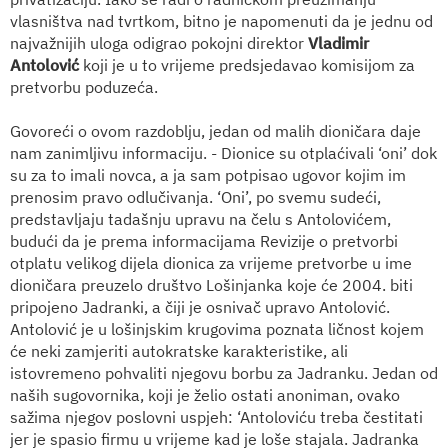
vlasništva nad tvrtkom, bitno je napomenuti da je jednu od
najvažnijih uloga odigrao pokojni direktor
Vladimir
Antolović
koji je u to vrijeme predsjedavao komisijom za
pretvorbu poduzeća.
Govoreći o ovom razdoblju, jedan od malih dioničara daje
nam zanimljivu informaciju. - Dionice su otplaćivali ‘oni’ dok
su za to imali novca, a ja sam potpisao ugovor kojim im
prenosim pravo odlučivanja. ‘Oni’, po svemu sudeći,
predstavljaju tadašnju upravu na čelu s Antolovićem,
budući da je prema informacijama Revizije o pretvorbi
otplatu velikog dijela dionica za vrijeme pretvorbe u ime
dioničara preuzelo društvo Lošinjanka koje će 2004. biti
pripojeno Jadranki, a čiji je osnivač upravo Antolović.
Antolović je u lošinjskim krugovima poznata ličnost kojem
će neki zamjeriti autokratske karakteristike, ali
istovremeno pohvaliti njegovu borbu za Jadranku. Jedan od
naših sugovornika, koji je želio ostati anoniman, ovako
sažima njegov poslovni uspjeh: ‘Antoloviću treba čestitati
jer je spasio firmu u vrijeme kad je loše stajala. Jadranka