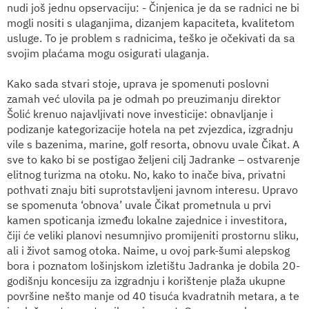
nudi još jednu opservaciju: - Činjenica je da se radnici ne bi
mogli nositi s ulaganjima, dizanjem kapaciteta, kvalitetom
usluge. To je problem s radnicima, teško je očekivati da sa
svojim plaćama mogu osigurati ulaganja.
Kako sada stvari stoje, uprava je spomenuti poslovni
zamah već ulovila pa je odmah po preuzimanju direktor
Šolić krenuo najavljivati nove investicije: obnavljanje i
podizanje kategorizacije hotela na pet zvjezdica, izgradnju
vile s bazenima, marine, golf resorta, obnovu uvale Čikat. A
sve to kako bi se postigao željeni cilj Jadranke – ostvarenje
elitnog turizma na otoku. No, kako to inače biva, privatni
pothvati znaju biti suprotstavljeni javnom interesu. Upravo
se spomenuta ‘obnova’ uvale Čikat prometnula u prvi
kamen spoticanja između lokalne zajednice i investitora,
čiji će veliki planovi nesumnjivo promijeniti prostornu sliku,
ali i život samog otoka. Naime, u ovoj park-šumi alepskog
bora i poznatom lošinjskom izletištu Jadranka je dobila 20-
godišnju koncesiju za izgradnju i korištenje plaža ukupne
površine nešto manje od 40 tisuća kvadratnih metara, a te