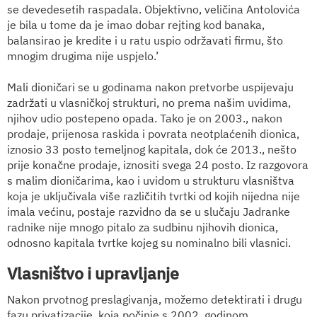
se devedesetih raspadala. Objektivno, veličina Antolovića
je bila u tome da je imao dobar rejting kod banaka,
balansirao je kredite i u ratu uspio održavati firmu, što
mnogim drugima nije uspjelo.’
Mali dioničari se u godinama nakon pretvorbe uspijevaju
zadržati u vlasničkoj strukturi, no prema našim uvidima,
njihov udio postepeno opada. Tako je on 2003., nakon
prodaje, prijenosa raskida i povrata neotplaćenih dionica,
iznosio 33 posto temeljnog kapitala, dok će 2013., nešto
prije konačne prodaje, iznositi svega 24 posto. Iz razgovora
s malim dioničarima, kao i uvidom u strukturu vlasništva
koja je uključivala više različitih tvrtki od kojih nijedna nije
imala većinu, postaje razvidno da se u slučaju Jadranke
radnike nije mnogo pitalo za sudbinu njihovih dionica,
odnosno kapitala tvrtke kojeg su nominalno bili vlasnici.
Vlasništvo i upravljanje
Nakon prvotnog preslagivanja, možemo detektirati i drugu
fazu privatizacije, koja počinje s 2002. godinom