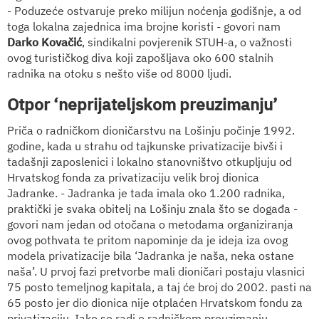
- Poduzeće ostvaruje preko milijun noćenja godišnje, a od
toga lokalna zajednica ima brojne koristi - govori nam
Darko Kovačić
, sindikalni povjerenik STUH-a, o važnosti
ovog turističkog diva koji zapošljava oko 600 stalnih
radnika na otoku s nešto više od 8000 ljudi.
Otpor ‘neprijateljskom preuzimanju’
Priča o radničkom dioničarstvu na Lošinju počinje 1992.
godine, kada u strahu od tajkunske privatizacije bivši i
tadašnji zaposlenici i lokalno stanovništvo otkupljuju od
Hrvatskog fonda za privatizaciju velik broj dionica
Jadranke. - Jadranka je tada imala oko 1.200 radnika,
praktički je svaka obitelj na Lošinju znala što se događa -
govori nam jedan od otočana o metodama organiziranja
ovog pothvata te pritom napominje da je ideja iza ovog
modela privatizacije bila ‘Jadranka je naša, neka ostane
naša’. U prvoj fazi pretvorbe mali dioničari postaju vlasnici
75 posto temeljnog kapitala, a taj će broj do 2002. pasti na
65 posto jer dio dionica nije otplaćen Hrvatskom fondu za
privatizaciju. Iako se radi o radničkom preuzimanju