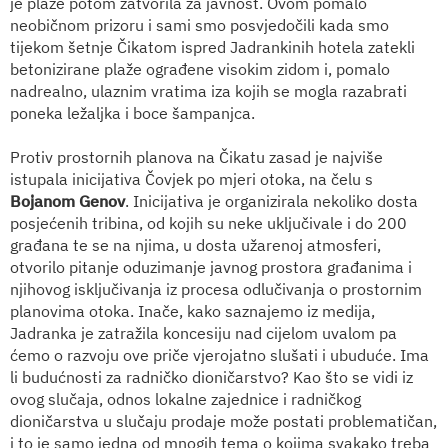
je plaže potom zatvorila za javnost. Ovom pomalo
neobičnom prizoru i sami smo posvjedočili kada smo
tijekom šetnje Čikatom ispred Jadrankinih hotela zatekli
betonizirane plaže ograđene visokim zidom i, pomalo
nadrealno, ulaznim vratima iza kojih se mogla razabrati
poneka ležaljka i boce šampanjca.
Protiv prostornih planova na Čikatu zasad je najviše
istupala inicijativa Čovjek po mjeri otoka, na čelu s
Bojanom Genov
. Inicijativa je organizirala nekoliko dosta
posjećenih tribina, od kojih su neke uključivale i do 200
građana te se na njima, u dosta užarenoj atmosferi,
otvorilo pitanje oduzimanje javnog prostora građanima i
njihovog isključivanja iz procesa odlučivanja o prostornim
planovima otoka. Inače, kako saznajemo iz medija,
Jadranka je zatražila koncesiju nad cijelom uvalom pa
ćemo o razvoju ove priče vjerojatno slušati i ubuduće. Ima
li budućnosti za radničko dioničarstvo? Kao što se vidi iz
ovog slučaja, odnos lokalne zajednice i radničkog
dioničarstva u slučaju prodaje može postati problematičan,
i to je samo jedna od mnogih tema o kojima svakako treba