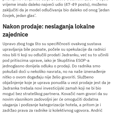
vrijeme imalo daleko najveći udio (47-49 posto), možemo
zaključiti da je model odlučivanja bio daleko od onog ‘jedan
čovjek, jedan glas’.
Nakon prodaje: neslaganja lokalne
zajednice
Upravo zbog toga što su specifičnosti ovakvog sustava
upravljanja bile poznate, počele su spekulacije da radnici
nisu bili ti koji su odlučili prodati Jadranku, već su to učinili
pod pritiscima uprave, iako je Skupština ESOP-a
jednoglasno donijela odluku o prodaji. Do radnika smo
pokušali doći u nekoliko navrata, no na naše iznenađenje
nitko o ovom događaju nije želio govoriti. Službeno
objašnjenje koje je uprava ponudila u vezi prodaje jest da je
Jadranka trebala novi investicijski zamah koji ne bi bio
moguć bez strateškog partnera. Kovačić nam govori da su
novim vlasnikom zadovoljni jer će omogućiti dodatna
ulaganja i podizanje kategorizacije hotela, a pritom je i
zadržao prava za radnike iz kolektivnog ugovora. Andrić