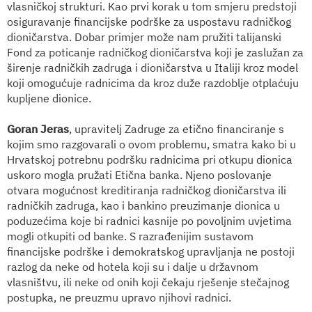
vlasničkoj strukturi. Kao prvi korak u tom smjeru predstoji
osiguravanje financijske podrške za uspostavu radničkog
dioničarstva. Dobar primjer može nam pružiti talijanski
Fond za poticanje radničkog dioničarstva koji je zaslužan za
širenje radničkih zadruga i dioničarstva u Italiji kroz model
koji omogućuje radnicima da kroz duže razdoblje otplaćuju
kupljene dionice.
Goran Jeras
, upravitelj Zadruge za etično financiranje s
kojim smo razgovarali o ovom problemu, smatra kako bi u
Hrvatskoj potrebnu podršku radnicima pri otkupu dionica
uskoro mogla pružati Etična banka. Njeno poslovanje
otvara mogućnost kreditiranja radničkog dioničarstva ili
radničkih zadruga, kao i bankino preuzimanje dionica u
poduzećima koje bi radnici kasnije po povoljnim uvjetima
mogli otkupiti od banke. S razrađenijim sustavom
financijske podrške i demokratskog upravljanja ne postoji
razlog da neke od hotela koji su i dalje u državnom
vlasništvu, ili neke od onih koji čekaju rješenje stečajnog
postupka, ne preuzmu upravo njihovi radnici.