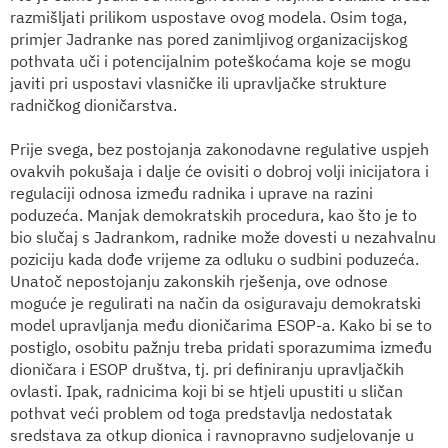
razmišljati prilikom uspostave ovog modela. Osim toga,
primjer Jadranke nas pored zanimljivog organizacijskog
pothvata uči i potencijalnim poteškoćama koje se mogu
javiti pri uspostavi vlasničke ili upravljačke strukture
radničkog dioničarstva.
Prije svega, bez postojanja zakonodavne regulative uspjeh
ovakvih pokušaja i dalje će ovisiti o dobroj volji inicijatora i
regulaciji odnosa između radnika i uprave na razini
poduzeća. Manjak demokratskih procedura, kao što je to
bio slučaj s Jadrankom, radnike može dovesti u nezahvalnu
poziciju kada dođe vrijeme za odluku o sudbini poduzeća.
Unatoč nepostojanju zakonskih rješenja, ove odnose
moguće je regulirati na način da osiguravaju demokratski
model upravljanja među dioničarima ESOP-a. Kako bi se to
postiglo, osobitu pažnju treba pridati sporazumima između
dioničara i ESOP društva, tj. pri definiranju upravljačkih
ovlasti. Ipak, radnicima koji bi se htjeli upustiti u sličan
pothvat veći problem od toga predstavlja nedostatak
sredstava za otkup dionica i ravnopravno sudjelovanje u