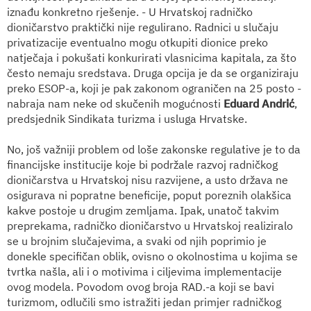
iznađu konkretno rješenje. - U Hrvatskoj radničko
dioničarstvo praktički nije regulirano. Radnici u slučaju
privatizacije eventualno mogu otkupiti dionice preko
natječaja i pokušati konkurirati vlasnicima kapitala, za što
često nemaju sredstava. Druga opcija je da se organiziraju
preko ESOP-a, koji je pak zakonom ograničen na 25 posto -
nabraja nam neke od skučenih mogućnosti
Eduard Andrić
,
predsjednik Sindikata turizma i usluga Hrvatske.
No, još važniji problem od loše zakonske regulative je to da
financijske institucije koje bi podržale razvoj radničkog
dioničarstva u Hrvatskoj nisu razvijene, a usto država ne
osigurava ni popratne beneficije, poput poreznih olakšica
kakve postoje u drugim zemljama. Ipak, unatoč takvim
preprekama, radničko dioničarstvo u Hrvatskoj realiziralo
se u brojnim slučajevima, a svaki od njih poprimio je
donekle specifičan oblik, ovisno o okolnostima u kojima se
tvrtka našla, ali i o motivima i ciljevima implementacije
ovog modela. Povodom ovog broja RAD.-a koji se bavi
turizmom, odlučili smo istražiti jedan primjer radničkog