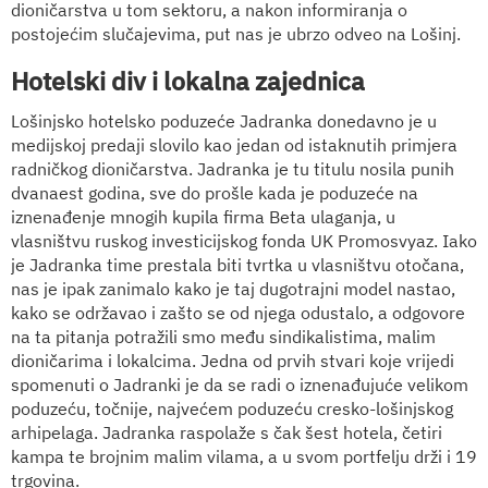
dioničarstva u tom sektoru, a nakon informiranja o
postojećim slučajevima, put nas je ubrzo odveo na Lošinj.
Hotelski div i lokalna zajednica
Lošinjsko hotelsko poduzeće Jadranka donedavno je u
medijskoj predaji slovilo kao jedan od istaknutih primjera
radničkog dioničarstva. Jadranka je tu titulu nosila punih
dvanaest godina, sve do prošle kada je poduzeće na
iznenađenje mnogih kupila firma Beta ulaganja, u
vlasništvu ruskog investicijskog fonda UK Promosvyaz. Iako
je Jadranka time prestala biti tvrtka u vlasništvu otočana,
nas je ipak zanimalo kako je taj dugotrajni model nastao,
kako se održavao i zašto se od njega odustalo, a odgovore
na ta pitanja potražili smo među sindikalistima, malim
dioničarima i lokalcima. Jedna od prvih stvari koje vrijedi
spomenuti o Jadranki je da se radi o iznenađujuće velikom
poduzeću, točnije, najvećem poduzeću cresko-lošinjskog
arhipelaga. Jadranka raspolaže s čak šest hotela, četiri
kampa te brojnim malim vilama, a u svom portfelju drži i 19
trgovina.