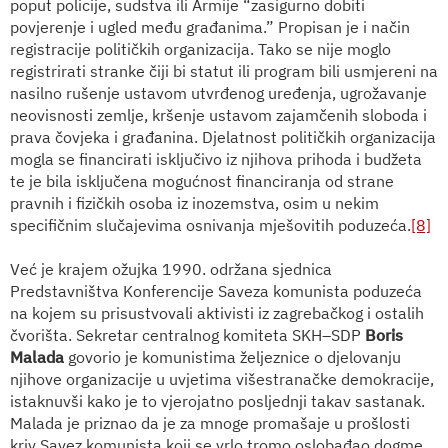
poput policije, sudstva ili Armije “zasigurno dobiti
povjerenje i ugled među građanima.” Propisan je i način
registracije političkih organizacija. Tako se nije moglo
registrirati stranke čiji bi statut ili program bili usmjereni na
nasilno rušenje ustavom utvrđenog uređenja, ugrožavanje
neovisnosti zemlje, kršenje ustavom zajamčenih sloboda i
prava čovjeka i građanina. Djelatnost političkih organizacija
mogla se financirati isključivo iz njihova prihoda i budžeta
te je bila isključena mogućnost financiranja od strane
pravnih i fizičkih osoba iz inozemstva, osim u nekim
specifičnim slučajevima osnivanja mješovitih poduzeća.
[8]
Već je krajem ožujka 1990. održana sjednica
Predstavništva Konferencije Saveza komunista poduzeća
na kojem su prisustvovali aktivisti iz zagrebačkog i ostalih
čvorišta. Sekretar centralnog komiteta SKH–SDP
Boris
Malada
govorio je komunistima željeznice o djelovanju
njihove organizacije u uvjetima višestranačke demokracije,
istaknuvši kako je to vjerojatno posljednji takav sastanak.
Malada je priznao da je za mnoge promašaje u prošlosti
kriv Savez komunista koji se vrlo tromo oslobađao dogme