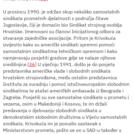
U prosincu 1990. je održan skup nekoliko samostalnih
sindikata prometnih djelatnosti s područja čitave
Jugoslavije, čiji je domaćin bio Sindikat strojnog osoblja
Hrvatske. Imenovani su članovi Inicijativnog odbora za
stvaranje zajedničke asocijacije. Pritom je Krivokuća
izvijestio kako su američki sindikati spremni pomoći
samostalnim sindikatima tehničkom opremom i kako
namjeravaju posjetiti gradove gdje se nalaze njihove
središnjice.
[36]
U siječnju 1991. došlo je do posjeta
predstavnika američke vlade i slobodnih sindikata
hrvatskim strojovođama, među ostalim predstavnica
Instituta za suradnju i pomoć istočnoeuropskim slobodnim
sindikatima te atašei američkih ambasada iz Beograda i
Zagreba. Posjetili su sve samostalne sindikate u prometu i
vezama, osim u Makedoniji i Kosovu, te im držali
predavanja o djelovanju slobodnih sindikata u
demokratskim slobodnim društvima u Vijeću samostalnih
sindikata. Krivokuća im je ponudio sastanak s
Ministarstvom prometa, pošto se on u SAD-u također s