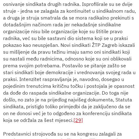
osnivanje sindikata drugih radnika. Isprofilirale su se dvije
struje - jedna se zalagala za kontinuitet u sindikalnom radu,
a druga je struja smatrala da se mora radikalno prekinuti s
dotadašnjim načinom rada jer nekadašnje sindikalne
organizacije nisu bile organizacije koje su štitile pravo
radnika, već su bile sastavni dio sistema koji se u praksi
pokazao kao neuspješan. Novi sindikati ŽTP Zagreb iskazali
su mišljenje da pravu težinu imaju samo oni sindikati koji
su nastali među radnicima, odnosno koje su oni oblikovali
prema svojim potrebama. Postavilo se pitanje zašto se
stari sindikati boje demokracije i vrednovanja svojeg rada u
praksi. Intenzitet raspravljanja je, navodno, dosegao u
pojedinim trenutcima kritičnu točku i postojala je opasnost
da dođe do raspada sindikalne organizacije. Do toga nije
došlo, no zato je na prijedlog najvišeg dokumenta, Statuta
sindikata, pristiglo toliko primjedbi da je zaključeno da se
on ne donosi već je to odgođeno za konferenciju sindikata
koja se održala za šest mjeseci.
[29]
Predstavnici strojovođa su se na kongresu zalagali za