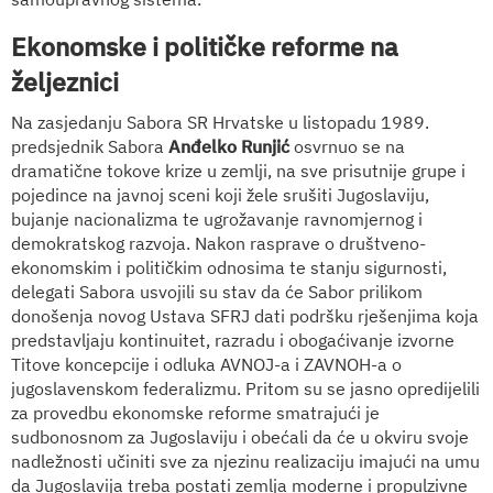
Ekonomske i političke reforme na
željeznici
Na zasjedanju Sabora SR Hrvatske u listopadu 1989.
predsjednik Sabora
Anđelko Runjić
osvrnuo se na
dramatične tokove krize u zemlji, na sve prisutnije grupe i
pojedince na javnoj sceni koji žele srušiti Jugoslaviju,
bujanje nacionalizma te ugrožavanje ravnomjernog i
demokratskog razvoja. Nakon rasprave o društveno-
ekonomskim i političkim odnosima te stanju sigurnosti,
delegati Sabora usvojili
su stav da će Sabor prilikom
donošenja novog Ustava SFRJ dati podršku rješenjima koja
predstavljaju kontinuitet, razradu i obogaćivanje izvorne
Titove koncepcije i odluka AVNOJ-a i ZAVNOH-a o
jugoslavenskom federalizmu. Pritom su se jasno opredijelili
za provedbu ekonomske reforme smatrajući je
sudbonosnom za Jugoslaviju i obećali da će u okviru svoje
nadležnosti učiniti sve za njezinu realizaciju imajući na umu
da Jugoslavija treba postati zemlja moderne i propulzivne