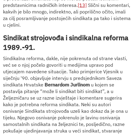
predstavnicima radničkih interesa.
[13]
Slični su komentari,
kakvih je bilo mnogo, indirektno, ali poprilično očito, imali
za cilj posramljivanje postojećih sindikata pa tako i sistema
u cjelini.
Sindikat strojovođa i sindikalna reforma
1989.-91.
Sindikalna reforma, dakle, nije pokrenuta od strane vlasti,
već se o njoj počelo govoriti u medijima upravo pod
utjecajem navedene situacije. Tako primjerice Vjesnik u
siječnju '90. objavljuje intervju s predsjednikom Saveza
sindikata Hrvatske
Bernardom Jurlinom
u kojem se
postavlja pitanje “može li sindikat biti sindikat”, a u
Željezničaru se uz razne izvještaje i komentare sugerira
kako je potrebna reforma sindikata. Neki su autori
osnivanje Sindikata strojovođa uzeli kao dokaz da je ona u
tijeku. Njegovo osnivanje pokrenulo je lavinu osnivanja
samostalnih sindikata na željeznici te, posljedično, razne
pokušaje ujedinjavanja struka u veći sindikat, stvaranje