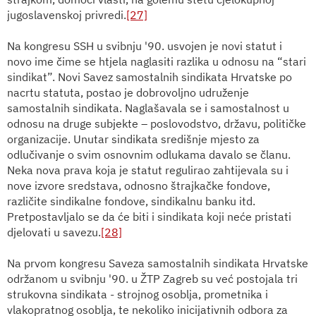
jugoslavenskoj privredi.
[27]
Na kongresu SSH u svibnju '90. usvojen je novi statut i
novo ime čime se htjela naglasiti razlika u odnosu na “stari
sindikat”. Novi Savez samostalnih sindikata Hrvatske po
nacrtu statuta, postao je dobrovoljno udruženje
samostalnih sindikata. Naglašavala se i samostalnost u
odnosu na druge subjekte – poslovodstvo, državu, političke
organizacije. Unutar sindikata središnje mjesto za
odlučivanje o svim osnovnim odlukama davalo se članu.
Neka nova prava koja je statut regulirao zahtijevala su i
nove izvore sredstava, odnosno štrajkačke fondove,
različite sindikalne fondove, sindikalnu banku itd.
Pretpostavljalo se da će biti i sindikata koji neće pristati
djelovati u savezu.
[28]
Na prvom kongresu Saveza samostalnih sindikata Hrvatske
održanom u svibnju '90. u ŽTP Zagreb su već postojala tri
strukovna sindikata - strojnog osoblja, prometnika i
vlakopratnog osoblja, te nekoliko inicijativnih odbora za