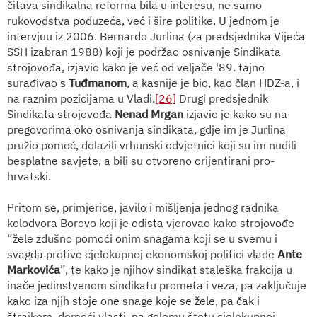
čitava sindikalna reforma bila u interesu, ne samo
rukovodstva poduzeća, već i šire politike. U jednom je
intervjuu iz 2006. Bernardo Jurlina (za predsjednika Vijeća
SSH izabran 1988) koji je podržao osnivanje Sindikata
strojovođa, izjavio kako je već od veljače '89. tajno
surađivao s
Tuđmanom
, a kasnije je bio, kao član HDZ-a, i
na raznim pozicijama u Vladi.
[26]
Drugi predsjednik
Sindikata strojovođa
Nenad Mrgan
izjavio je kako su na
pregovorima oko osnivanja sindikata, gdje im je Jurlina
pružio pomoć, dolazili vrhunski odvjetnici koji su im nudili
besplatne savjete, a bili su otvoreno orijentirani pro-
hrvatski.
Pritom se, primjerice, javilo i mišljenja jednog radnika
kolodvora Borovo koji je odista vjerovao kako strojovođe
“žele zdušno pomoći onim snagama koji se u svemu i
svagda protive cjelokupnoj ekonomskoj politici vlade
Ante
Markovića
”, te kako je njihov sindikat staleška frakcija u
inače jedinstvenom sindikatu prometa i veza, pa zaključuje
kako iza njih stoje one snage koje se žele, pa čak i
štrajkom, domoći vlasti, na golemu štetu cjelokupnoj