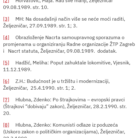
[2]
Horvatović, Maja: Rad sve manji, Željezničar
09.08.1989. str. 10.
[3]
MH: Na dosadašnji način više se neće moći raditi,
Željezničar, 27.09.1989. str. 1; 3.
[4]
Obrazloženje Nacrta samoupravnog sporazuma o
promjenama u organiziranju Radne organizacije ŽTP Zagreb
i
Nacrt statuta, Željezničar, 09.08.1989.
dodatak.
[5]
Hadžić, Meliha: Poput zahuktale lokomitive, Vjesnik,
11.12.1989.
[6]
Z.H.: Budućnost je u tržištu i modernizaciji,
Željezničar,
25.4.1990. str. 1; 2.
[7]
Hlubna, Zdenko:
Po štrajkovima – evropski pravci
(Štrajkovi “dobivaju” zakon), Željezničar, 28.2.1990. str.
20.
[8]
Hlubna, Zdenko: Komunisti odlaze iz poduzeća
(Uskoro zakon o političkim organizacijama), Željezničar,