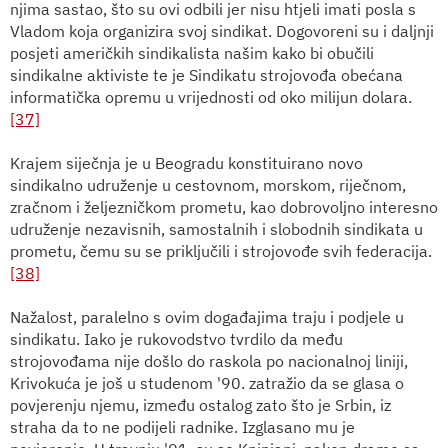
njima sastao, što su ovi odbili jer nisu htjeli imati posla s
Vladom koja organizira svoj sindikat. Dogovoreni su i daljnji
posjeti američkih sindikalista našim kako bi obučili
sindikalne aktiviste te je Sindikatu strojovođa obećana
informatička opremu u vrijednosti od oko milijun dolara.
[37]
Krajem siječnja je u Beogradu konstituirano novo
sindikalno udruženje u cestovnom, morskom, riječnom,
zračnom i željezničkom prometu, kao dobrovoljno interesno
udruženje nezavisnih, samostalnih i slobodnih sindikata u
prometu, čemu su se priključili i strojovođe svih federacija.
[38]
Nažalost, paralelno s ovim događajima traju i podjele u
sindikatu. Iako je rukovodstvo tvrdilo da među
strojovođama nije došlo do raskola po nacionalnoj liniji,
Krivokuća je još u studenom '90. zatražio da se glasa o
povjerenju njemu, između ostalog zato što je Srbin, iz
straha da to ne podijeli radnike. Izglasano mu je