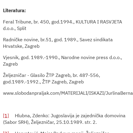
Literatura:
Feral Tribune, br. 450, god.1994., KULTURA I RASVJETA
d.o.o., Split
Radničke novine, br.51, god. 1989., Savez sindikata
Hrvatske, Zagreb
Vjesnik, god. 1989.-1990., Narodne novine press d.o.o.,
Zagreb
Željezničar - Glasilo ŽTP Zagreb, br. 487-556,
god.1989.-1992., ŽTP Zagreb, Zagreb
www.slobodanpraljak.com/MATERIJALI/ISKAZI/JurlinaBerna
[1]
Hlubna, Zdenko:
Jugoslavija je zajednička domovina
(Sabor SRH), Željezničar, 25.10.1989. str. 2.