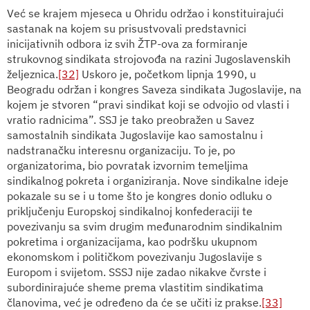
Već se krajem mjeseca u Ohridu održao i konstituirajući
sastanak na kojem su prisustvovali predstavnici
inicijativnih odbora iz svih ŽTP-ova za formiranje
strukovnog sindikata strojovođa na razini Jugoslavenskih
željeznica.
[32]
Uskoro je, početkom lipnja 1990, u
Beogradu održan i kongres Saveza sindikata Jugoslavije, na
kojem je stvoren “pravi sindikat koji se odvojio od vlasti i
vratio radnicima”. SSJ je tako preobražen u Savez
samostalnih sindikata Jugoslavije kao samostalnu i
nadstranačku interesnu organizaciju. To je, po
organizatorima, bio povratak izvornim temeljima
sindikalnog pokreta i organiziranja. Nove sindikalne ideje
pokazale su se i u tome što je kongres donio odluku o
priključenju Europskoj sindikalnoj konfederaciji te
povezivanju sa svim drugim međunarodnim sindikalnim
pokretima i organizacijama, kao podršku ukupnom
ekonomskom i političkom povezivanju Jugoslavije s
Europom i svijetom. SSSJ nije zadao nikakve čvrste i
subordinirajuće sheme prema vlastitim sindikatima
članovima, već je određeno da će se učiti iz prakse.
[33]