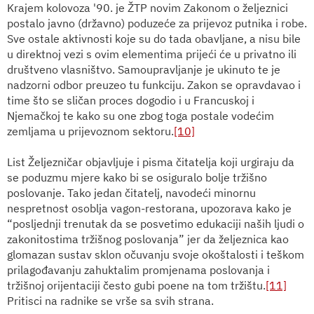
Krajem kolovoza '90. je ŽTP novim Zakonom o željeznici
postalo javno (državno) poduzeće za prijevoz putnika i robe.
Sve ostale aktivnosti koje su do tada obavljane, a nisu bile
u direktnoj vezi s ovim elementima prijeći će u privatno ili
društveno vlasništvo. Samoupravljanje je ukinuto te je
nadzorni odbor preuzeo tu funkciju. Zakon se opravdavao i
time što se sličan proces dogodio i u Francuskoj i
Njemačkoj te kako su one zbog toga postale vodećim
zemljama u prijevoznom sektoru.
[10]
List Željezničar objavljuje i pisma čitatelja koji urgiraju da
se poduzmu mjere kako bi se osiguralo bolje tržišno
poslovanje. Tako jedan čitatelj, navodeći minornu
nespretnost osoblja vagon-restorana, upozorava kako je
“posljednji trenutak da se posvetimo edukaciji naših ljudi o
zakonitostima tržišnog poslovanja” jer da željeznica kao
glomazan sustav sklon očuvanju svoje okoštalosti i teškom
prilagođavanju zahuktalim promjenama poslovanja i
tržišnoj orijentaciji često gubi poene na tom tržištu.
[11]
Pritisci na radnike se vrše sa svih strana.