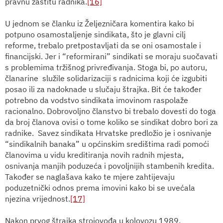
pravnu zaštitu radnika.
[16]
U jednom se članku iz Željezničara komentira kako bi
potpuno osamostaljenje sindikata, što je glavni cilj
reforme, trebalo pretpostavljati da se oni osamostale i
financijski. Jer i “reformirani” sindikati se moraju suočavati
s problemima tržišnog privređivanja. Stoga bi, po autoru,
članarine
služile solidarizaciji s radnicima koji će izgubiti
posao ili za nadoknade u slučaju štrajka. Bit će također
potrebno da vodstvo sindikata imovinom raspolaže
racionalno. Dobrovoljno članstvo bi trebalo dovesti do toga
da broj članova ovisi o tome koliko se sindikat dobro bori za
radnike.
Savez sindikata Hrvatske predložio je i osnivanje
“sindikalnih banaka” u općinskim središtima radi pomoći
članovima u vidu kreditiranja novih radnih mjesta,
osnivanja manjih poduzeća i povoljnijih stambenih kredita.
Također se naglašava kako te mjere zahtijevaju
poduzetnički odnos prema imovini kako bi se uvećala
njezina vrijednost.
[17]
Nakon prvog štrajka strojovođa u kolovozu 1989,