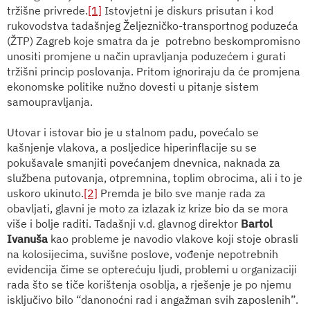
tržišne privrede.
[1]
Istovjetni je diskurs prisutan i kod
rukovodstva tadašnjeg Željezničko-transportnog poduzeća
(ŽTP) Zagreb koje smatra da je
potrebno beskompromisno
unositi promjene u način upravljanja poduzećem i gurati
tržišni princip poslovanja. Pritom ignoriraju da će promjena
ekonomske politike nužno dovesti u pitanje sistem
samoupravljanja.
Utovar i istovar bio je u stalnom padu, povećalo se
kašnjenje vlakova, a posljedice hiperinflacije su se
pokušavale smanjiti povećanjem dnevnica, naknada za
službena putovanja, otpremnina, toplim obrocima, ali i to je
uskoro ukinuto.
[2]
Premda je bilo sve manje rada za
obavljati, glavni je moto za izlazak iz krize bio da se mora
više i bolje raditi. Tadašnji v.d. glavnog direktor
Bartol
Ivanuša
kao probleme je navodio vlakove koji stoje obrasli
na kolosijecima, suvišne poslove, vođenje nepotrebnih
evidencija čime se opterećuju ljudi, problemi u organizaciji
rada što se tiče korištenja osoblja, a rješenje je po njemu
isključivo bilo “danonoćni rad i angažman svih zaposlenih”.