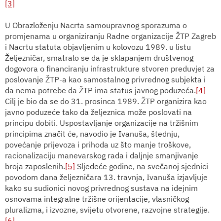
[3]
U Obrazloženju Nacrta samoupravnog sporazuma o
promjenama u organiziranju Radne organizacije ŽTP Zagreb
i Nacrtu statuta objavljenim u kolovozu 1989. u listu
Željezničar, smatralo se da je sklapanjem društvenog
dogovora o financiranju infrastrukture stvoren preduvjet za
poslovanje ŽTP-a kao samostalnog privrednog subjekta i
da nema potrebe da ŽTP ima status javnog poduzeća.
[4]
Cilj je bio da se do 31. prosinca 1989. ŽTP organizira kao
javno poduzeće tako da željeznica može poslovati na
principu dobiti. Uspostavljanje organizacije na tržišnim
principima značit će, navodio je Ivanuša, štednju,
povećanje prijevoza i prihoda uz što manje troškove,
racionalizaciju manevarskog rada i daljnje smanjivanje
broja zaposlenih.
[5]
Sljedeće godine, na svečanoj sjednici
povodom dana željezničara 13. travnja, Ivanuša izjavljuje
kako su sudionici novog privrednog sustava na idejnim
osnovama integralne tržišne orijentacije, vlasničkog
pluralizma, i izvozne, svijetu otvorene, razvojne strategije.
[6]