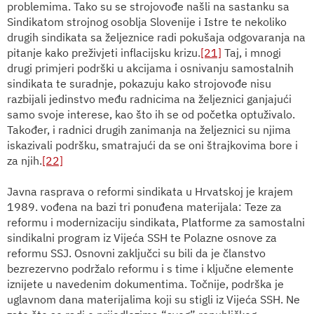
problemima. Tako su se strojovođe našli na sastanku sa
Sindikatom strojnog osoblja Slovenije i Istre te nekoliko
drugih sindikata sa željeznice radi pokušaja odgovaranja na
pitanje kako preživjeti inflacijsku krizu.
[21]
Taj, i mnogi
drugi primjeri podrški u akcijama i osnivanju samostalnih
sindikata te suradnje, pokazuju kako strojovođe nisu
razbijali jedinstvo među radnicima na željeznici ganjajući
samo svoje interese, kao što ih se od početka optuživalo.
Također, i radnici drugih zanimanja na željeznici su njima
iskazivali podršku, smatrajući da se oni štrajkovima bore i
za njih.
[22]
Javna rasprava o reformi sindikata u Hrvatskoj je krajem
1989. vođena na bazi tri ponuđena materijala: Teze za
reformu i modernizaciju sindikata, Platforme za samostalni
sindikalni program iz Vijeća SSH te Polazne osnove za
reformu SSJ. Osnovni zaključci su bili da je članstvo
bezrezervno podržalo reformu i s time i ključne elemente
iznijete u navedenim dokumentima. Točnije, podrška je
uglavnom dana materijalima koji su stigli iz Vijeća SSH. Ne