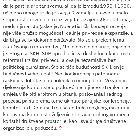
da je partija arbitar svemu, ali da je između 1950. i 1980.
učinjeno mnogo te da je svega 9 zemalja u razvoju imalo
stopu rasta ravnu onima iz svijeta razvijenog kapitalizma, a
među njima i Jugoslavija. No etatistički koncept razvoja
nije više pružao mogućnosti daljnje privredne ekspanzije, a
da bi ga se tvrdokorno održavalo išlo se u prekomjerna
zaduživanja u inozemstvu, što je dovelo do krize, objasnio
je. Stoga se SKH–SDP opredijelio za dosljednu ekonomsku
reformu i tržišnu privredu, a ova je nezamisliva bez
političkog pluralizma. Što se tiče budućnosti SKH, on je
budućnost vidio u političkoj konkurenciji i potpunom
raskidu s dotadašnjim političkim monopolom. Vezano uz
djelovanja komunista u poduzećima, njihova stranka nije
smjela više biti arbitrom u pitanju poslovanja i radnog
procesa pa su prema tome ukinute partijske konferencije,
komiteti, itd. Komunisti su se od tada mogli organizirati u
klubovima komunista željeznice te izvan radnog vremena
koristiti društvene prostorije, kao i sve druge društvene
organizacije u poduzeću.
[9]