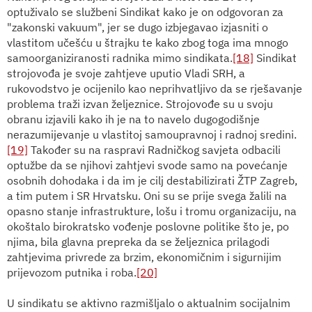
optuživalo se službeni Sindikat kako je on odgovoran za
"zakonski vakuum", jer se dugo izbjegavao izjasniti o
vlastitom učešću u štrajku te kako zbog toga ima mnogo
samoorganiziranosti radnika mimo sindikata.
[18]
Sindikat
strojovođa je svoje zahtjeve uputio Vladi SRH, a
rukovodstvo je ocijenilo kao neprihvatljivo da se rješavanje
problema traži izvan željeznice. Strojovođe su u svoju
obranu izjavili kako ih je na to navelo dugogodišnje
nerazumijevanje u vlastitoj samoupravnoj i radnoj sredini.
[19]
Također su na raspravi Radničkog savjeta odbacili
optužbe da se njihovi zahtjevi svode samo na povećanje
osobnih dohodaka i da im je cilj destabilizirati ŽTP Zagreb,
a tim putem i SR Hrvatsku. Oni su se prije svega žalili na
opasno stanje infrastrukture, lošu i tromu organizaciju, na
okoštalo birokratsko vođenje poslovne politike što je, po
njima, bila glavna prepreka da se željeznica prilagodi
zahtjevima privrede za brzim, ekonomičnim i sigurnijim
prijevozom putnika i roba.
[20]
U sindikatu se aktivno razmišljalo o aktualnim socijalnim