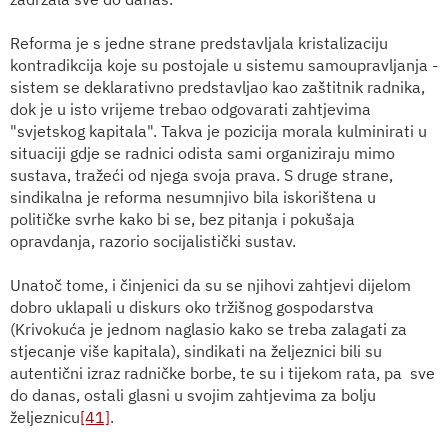
Reforma je s jedne strane predstavljala kristalizaciju
kontradikcija koje su postojale u sistemu samoupravljanja -
sistem se deklarativno predstavljao kao zaštitnik radnika,
dok je u isto vrijeme trebao odgovarati zahtjevima
"svjetskog kapitala". Takva je pozicija morala kulminirati u
situaciji gdje se radnici odista sami organiziraju mimo
sustava, tražeći od njega svoja prava. S druge strane,
sindikalna je reforma nesumnjivo bila iskorištena u
političke svrhe kako bi se, bez pitanja i pokušaja
opravdanja, razorio socijalistički sustav.
Unatoč tome, i činjenici da su se njihovi zahtjevi dijelom
dobro uklapali u diskurs oko tržišnog gospodarstva
(Krivokuća je jednom naglasio kako se treba zalagati za
stjecanje više kapitala), sindikati na željeznici bili su
autentični izraz radničke borbe, te su i tijekom rata, pa
sve
do danas, ostali glasni u svojim zahtjevima za bolju
željeznicu
[41]
.