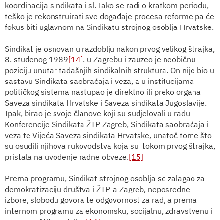
koordinacija sindikata i sl. Iako se radi o kratkom periodu,
teško je rekonstruirati sve događaje procesa reforme pa će
fokus biti uglavnom na Sindikatu strojnog osoblja Hrvatske.
Sindikat je osnovan u razdoblju nakon prvog velikog štrajka,
8. studenog 1989
[14]
. u Zagrebu i zauzeo je neobičnu
poziciju unutar tadašnjih sindikalnih struktura. On nije bio u
sastavu Sindikata saobraćaja i veza, a u institucijama
političkog sistema nastupao je direktno ili preko organa
Saveza sindikata Hrvatske i Saveza sindikata Jugoslavije.
Ipak, birao je svoje članove koji su sudjelovali u radu
Konferencije Sindikata ŽTP Zagreb, Sindikata saobraćaja i
veza te Vijeća Saveza sindikata Hrvatske, unatoč tome što
su osudili njihova rukovodstva koja su
tokom prvog štrajka,
pristala na uvođenje radne obveze.
[15]
Prema programu, Sindikat strojnog osoblja se zalagao za
demokratizaciju društva i ŽTP-a Zagreb, neposredne
izbore, slobodu govora te odgovornost za rad, a prema
internom programu za ekonomsku, socijalnu, zdravstvenu i