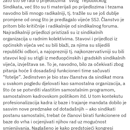
zato što se radi o prijedlozima “svog” republičkog
Sindikata, već što su ti materijali po prijedlozima i tezama
navodno bili mnogo radikalniji, tj. tražile su se još dublje
promjene od onog što je predlagalo vijeće SSJ.
Članstvo je
pritom bilo kritičnije i radikalnije od sindikalnog foruma.
Najradikalniji prijedlozi pristizali su iz sindikalnih
organizacija u radnim kolektivima. Stavovi i prijedlozi iz
općinskih vijeća već su bili blaži, za njima su slijedili
republički odbori, a najoprezniji tj. najkonzervativniji su bili
stavovi koji su stigli iz međuopćinskih i gradskih sindikalnih
vijeća, izvještava se. To je, navodno, bilo za očekivati zbog
pitanja hoće li dosadašnji funkcioneri time sačuvati
“fotelje”. Jedinstven je bio stav članstva da sindikat mora
u svakom pogledu djelovati kao samostalna organizacija, a
što će se potvrditi vlastitim samostalnim programom,
samostalnom kadrovskom politikom itd. U tom kontekstu
profesionalizacija kadra iz baze i trajanje mandata dobilo je
sasvim nove predznake od dotadašnjih – ako sindikati
postanu samostalni, trebat će članovi birati funkcionere od
baze do vrha i ocjenjivati njihov rad uz mogućnost
smjenjivanja. Naglašeno je kako predstojeći kongresi