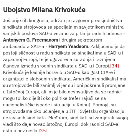
Ubojstvo Milana Krivokuće
Još prije tih kongresa, održan je razgovor predsjedništva
sindikata strojovođa sa specijalnim savjetnikom ministra
vanjskih poslova SAD-a vezano za pitanja radnih odnosa -
Antonyem G. Freemanom
i drugim sekretarom
ambasadora SAD-a -
Harryem Yeadeom
. Zaključeno je da
postoji sličnost u radu sindikata sa sindikatima u SAD-u i
zapadnoj Europi, te je ugovorena suradnja i razmjena
članova između srodnih sindikata u SAD-u i Europi.
[34]
Krivokuća je kasnije boravio u SAD-u kao gost CIA-e i
organizacije slobodnih sindikata. Američkim sindikalistima
su strojovođe bili zanimljivi jer su i oni pokrenuli promjene
u Istočnoj Europi, ali im je bilo neshvatljivo da se radnici
mogu toliko dijeliti oko politike (referirajući se na
nacionalističke ispade i situaciju u Kninu). Pomogli su
strojovođama oko učlanjenja u ITF i Svjetsku organizaciju
nezavisnih sindikata. Međutim, sindikati su zamjerali svojoj
vladi što daje novac Istočnoj Europi, dok radnici SAD-a
ostaju bez posla.
[35]