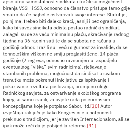
apsolutnu samostalnost sindikata i tražili su mogućnost
biranja VSSH i SSJ, odnosno da članstvo pristupa tamo gdje
smatra da će najbolje ostvarivati svoje interese. Statut je,
po njima, trebao biti daleko kraći, jasniji i bez ograničenja,
kako bi savez sindikata odista postao radnički sindikat.
Zalagali su se za veću minimalnu plaću, skraćivanje radnog
tjedna na 36 radnih sati te da se subota ne računa u
godišnji odmor. Tražili su i veću sigurnost za invalide, da se
tehnološkim viškom ne smiju proglasiti žene, 14 plaća
godišnje (2 regresa, odnosno ravnomjernu raspodjelu
eventualnog “viška” svim radnicima), rješavanje
stambenih problema, mogućnost da sindikat u svakom
trenutku može pokrenuti inicijativu za ispitivanje i
pokazivanje rezultata poslovanja, promjenu uloge
Radničkog savjeta, za ostvarivanje ekološkog programa
kojeg su sami izradili, za uvjete rada po europskim
koncepcijama koje je potpisao Sabor, itd.
[30]
Autor
izvještaja zaključuje kako Kongres nije u potpunosti
prekinuo s tradicijom, jer je završen Internacionalom, ali se
ipak može reći da je pobijedila reforma.
[31]