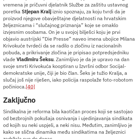
vremena je pričuvni djelatnik Službe za zaštitu ustavnog
poretka
Stjepan Kralj
iznio spoznaju, za koju tvrdi da je
proizvod njegove obavještajne djelatnosti na hrvatskim
željeznicama i “slučajnog priznanja” koje se omaklo
izvjesnim osobama. On je u svojoj bilješci koju je prvi
objavio austrijski “Die Presse” naveo imena ubojice Milana
Krivokuće tvrdeći da se radilo o zločinu iz nacionalnih
pobuda, a prikrivanje zločina je pripisao potpredsjedniku
vlade
Vladimiru Šeksu
. Zanimljivo je da je upravo na dan
svoje smrti Krivokuća kooptiran u Izvršni odbor Socijal-
demokratske unije, čiji je bio član. Šeks je tužio Kralja, a
slučaj još nije riješen, iako policija raspolaže foto-robotom
počinioca.
[40]
Zaključno
Sindikalna je reforma bila kaotičan proces koji se sastojao
od bezbrojnih pokušaja osnivanja i ujedinjavanja sindikata
od kojih su neki uspjeli, a neki nisu. Međutim, zanimljivo je
kako se slična dinamika među sindikatima na željeznici
zadržala sve do danas.