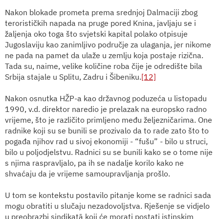
Nakon blokade prometa prema srednjoj Dalmaciji zbog
terorističkih napada na pruge pored Knina, javljaju se i
žaljenja oko toga što svjetski kapital polako otpisuje
Jugoslaviju kao zanimljivo područje za ulaganja, jer nikome
ne pada na pamet da ulaže u zemlju koja postaje rizična.
Tada su, naime, velike količine roba čije je odredište bila
Srbija stajale u Splitu, Zadru i Šibeniku.
[12]
Nakon osnutka HŽP-a kao državnog poduzeća u listopadu
1990, v.d. direktor naredio je prelazak na europsko radno
vrijeme, što je različito primljeno među željezničarima. One
radnike koji su se bunili se prozivalo da to rade zato što to
pogađa njihov rad u sivoj ekonomiji - “fušu” - bilo u struci,
bilo u poljodjelstvu. Radnici su se bunili kako se o tome nije
s njima raspravljalo, pa ih se nadalje korilo kako ne
shvaćaju da je vrijeme samoupravljanja prošlo.
U tom se kontekstu postavilo pitanje kome se radnici sada
mogu obratiti u slučaju nezadovoljstva.
Rješenje se vidjelo
u preobrazbi sindikat
ā
koji će morati postati istinskim