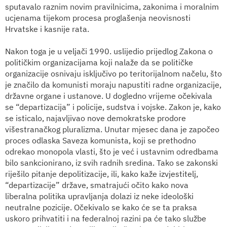
sputavalo raznim novim pravilnicima, zakonima i moralnim
ucjenama tijekom procesa proglašenja neovisnosti
Hrvatske i kasnije rata.
Nakon toga je u veljači 1990. uslijedio prijedlog Zakona o
političkim organizacijama koji nalaže da se političke
organizacije osnivaju isključivo po teritorijalnom načelu, što
je značilo da komunisti moraju napustiti radne organizacije,
državne organe i ustanove. U dogledno vrijeme očekivala
se “departizacija” i policije, sudstva i vojske. Zakon je, kako
se isticalo, najavljivao nove demokratske prodore
višestranačkog pluralizma. Unutar mjesec dana je započeo
proces odlaska Saveza komunista, koji se prethodno
odrekao monopola vlasti, što je već i ustavnim odredbama
bilo sankcionirano, iz svih radnih sredina. Tako se zakonski
riješilo pitanje depolitizacije, ili, kako kaže izvjestitelj,
“departizacije” države, smatrajući očito kako nova
liberalna politika upravljanja dolazi iz neke ideološki
neutralne pozicije. Očekivalo se kako će se ta praksa
uskoro prihvatiti i na federalnoj razini pa će tako službe