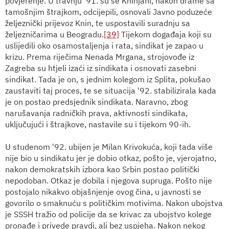
povjerenje. U travnju '91. su se Kninjani, nakon drame sa
tamošnjim štrajkom, odcijepili, osnovali Javno poduzeće
željeznički prijevoz Knin, te uspostavili suradnju sa
željezničarima u Beogradu.
[39]
Tijekom događaja koji su
uslijedili oko osamostaljenja i rata, sindikat je zapao u
krizu. Prema riječima Nenada Mrgana, strojovođe iz
Zagreba su htjeli izaći iz sindikata i osnovati zasebni
sindikat. Tada je on, s jednim kolegom iz Splita, pokušao
zaustaviti taj proces, te se situacija '92. stabilizirala kada
je on postao predsjednik sindikata. Naravno, zbog
narušavanja radničkih prava, aktivnosti sindikata,
uključujući i štrajkove, nastavile su i tijekom 90-ih.
U studenom '92. ubijen je Milan Krivokuća, koji tada više
nije bio u sindikatu jer je dobio otkaz, pošto je, vjerojatno,
nakon demokratskih izbora kao Srbin postao politički
nepodoban. Otkaz je dobila i njegova supruga. Pošto nije
postojalo nikakvo objašnjenje ovog čina, u javnosti se
govorilo o smaknuću s političkim motivima. Nakon ubojstva
je SSSH tražio od policije da se krivac za ubojstvo kolege
pronađe i privede pravdi, ali bez uspjeha. Nakon nekog