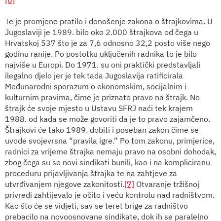
Te je promjene pratilo i donošenje zakona o štrajkovima. U
Jugoslaviji je 1989. bilo oko 2.000 štrajkova od čega u
Hrvatskoj 537 što je za 7,6 odnosno 32,2 posto više nego
godinu ranije. Po postotku uključenih radnika to je bilo
najviše u Europi. Do 1971. su oni praktički predstavljali
ilegalno djelo jer je tek tada Jugoslavija ratificirala
Međunarodni sporazum o ekonomskim, socijalnim i
kulturnim pravima, čime je priznato pravo na štrajk. No
štrajk će svoje mjesto u Ustavu SFRJ naći tek krajem
1988. od kada se može govoriti da je to pravo zajamčeno.
Štrajkovi će tako 1989. dobiti i poseban zakon čime se
uvode svojevrsna “pravila igre.” Po tom zakonu, primjerice,
radnici za vrijeme štrajka nemaju pravo na osobni dohodak,
zbog čega su se novi sindikati bunili, kao i na kompliciranu
proceduru prijavljivanja štrajka te na zahtjeve za
utvrđivanjem njegove zakonitosti.
[7]
Otvaranje tržišnoj
privredi zahtijevalo je očito i veću kontrolu nad radništvom.
Kao što će se vidjeti, sav se teret brige za radništvo
prebacilo na novoosnovane sindikate, dok ih se paralelno