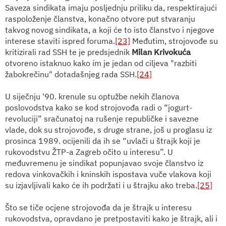
Saveza sindikata imaju posljednju priliku da, respektirajući
raspoloženje članstva, konačno otvore put stvaranju
takvog novog sindikata, a koji će to isto članstvo i njegove
interese staviti ispred foruma.
[23]
Međutim, strojovođe su
kritizirali rad SSH te je predsjednik
Milan Krivokuća
otvoreno istaknuo kako im je jedan od ciljeva "razbiti
žabokrečinu" dotadašnjeg rada SSH.
[24]
U siječnju '90. krenule su optužbe nekih članova
poslovodstva kako se kod strojovođa radi o “jogurt-
revoluciji” sračunatoj na rušenje republičke i savezne
vlade, dok su strojovođe, s druge strane, još u proglasu iz
prosinca 1989. ocijenili da ih se “uvlači u štrajk koji je
rukovodstvu ŽTP-a Zagreb očito u interesu”. U
međuvremenu je sindikat popunjavao svoje članstvo iz
redova vinkovačkih i kninskih ispostava vuče vlakova koji
su izjavljivali kako će ih podržati i u štrajku ako treba.
[25]
Što se tiče ocjene strojovođa da je štrajk u interesu
rukovodstva, opravdano je pretpostaviti kako je štrajk, ali i