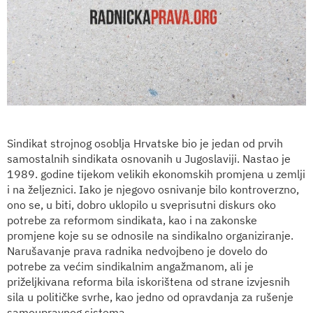
Sindikat strojnog osoblja Hrvatske bio je jedan od prvih
samostalnih sindikata osnovanih u Jugoslaviji. Nastao je
1989. godine tijekom velikih ekonomskih promjena u zemlji
i na željeznici. Iako je njegovo osnivanje bilo kontroverzno,
ono se, u biti, dobro uklopilo u sveprisutni diskurs oko
potrebe za reformom sindikata, kao i na zakonske
promjene koje su se odnosile na sindikalno organiziranje.
Narušavanje prava radnika nedvojbeno je dovelo do
potrebe za većim sindikalnim angažmanom, ali je
priželjkivana reforma bila iskorištena od strane izvjesnih
sila u političke svrhe, kao jedno od opravdanja za rušenje
samoupravnog sistema.