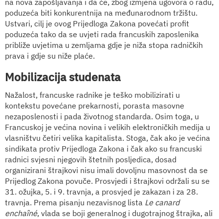
na nova zapošljavanja i da će, zbog izmjena ugovora o radu,
poduzeća biti konkurentnija na međunarodnom tržištu.
Ustvari, cilj je ovog Prijedloga Zakona povećati profit
poduzeća tako da se uvjeti rada francuskih zaposlenika
približe uvjetima u zemljama gdje je niža stopa radničkih
prava i gdje su niže plaće.
Mobilizacija studenata
Nažalost, francuske radnike je teško mobilizirati u
kontekstu povećane prekarnosti, porasta masovne
nezaposlenosti i pada životnog standarda. Osim toga, u
Francuskoj je većina novina i velikih elektroničkih medija u
vlasništvu četiri velika kapitalista. Stoga, čak ako je većina
sindikata protiv Prijedloga Zakona i čak ako su francuski
radnici svjesni njegovih štetnih posljedica, dosad
organizirani štrajkovi nisu imali dovoljnu masovnost da se
Prijedlog Zakona povuče. Prosvjedi i štrajkovi održali su se
31. ožujka, 5. i 9. travnja, a prosvjed je zakazan i za 28.
travnja. Prema pisanju nezavisnog lista
Le canard
enchaîné
, vlada se boji generalnog i dugotrajnog štrajka, ali