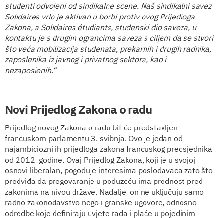
studenti odvojeni od sindikalne scene. Naš sindikalni savez
Solidaires vrlo je aktivan u borbi protiv ovog Prijedloga
Zakona, a Solidaires étudiants, studenski dio saveza, u
kontaktu je s drugim ograncima saveza s ciljem da se stvori
što veća mobilizacija studenata, prekarnih i drugih radnika,
zaposlenika iz javnog i privatnog sektora, kao i
nezaposlenih.“
Novi Prijedlog Zakona o radu
Prijedlog novog Zakona o radu bit će predstavljen
francuskom parlamentu 3. svibnja. Ovo je jedan od
najambicioznijih prijedloga zakona francuskog predsjednika
od 2012. godine. Ovaj Prijedlog Zakona, koji je u svojoj
osnovi liberalan, pogoduje interesima poslodavaca zato što
predviđa da pregovaranje u poduzeću ima prednost pred
zakonima na nivou države. Nadalje, on ne uključuju samo
radno zakonodavstvo nego i granske ugovore, odnosno
odredbe koje definiraju uvjete rada i plaće u pojedinim