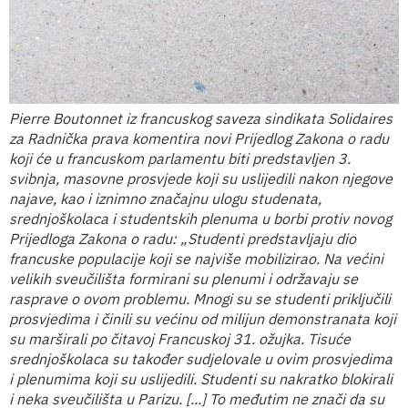
Pierre Boutonnet iz francuskog saveza sindikata Solidaires
za Radnička prava komentira novi Prijedlog Zakona o radu
koji će u francuskom parlamentu biti predstavljen 3.
svibnja, masovne prosvjede koji su uslijedili nakon njegove
najave, kao i iznimno značajnu ulogu studenata,
srednjoškolaca i studentskih plenuma u borbi protiv novog
Prijedloga Zakona o radu: „Studenti predstavljaju dio
francuske populacije koji se najviše mobilizirao. Na većini
velikih sveučilišta formirani su plenumi i održavaju se
rasprave o ovom problemu. Mnogi su se studenti priključili
prosvjedima i činili su većinu od milijun demonstranata koji
su marširali po čitavoj Francuskoj 31. ožujka. Tisuće
srednjoškolaca su također sudjelovale u ovim prosvjedima
i plenumima koji su uslijedili. Studenti su nakratko blokirali
i neka sveučilišta u Parizu. [...] To međutim ne znači da su