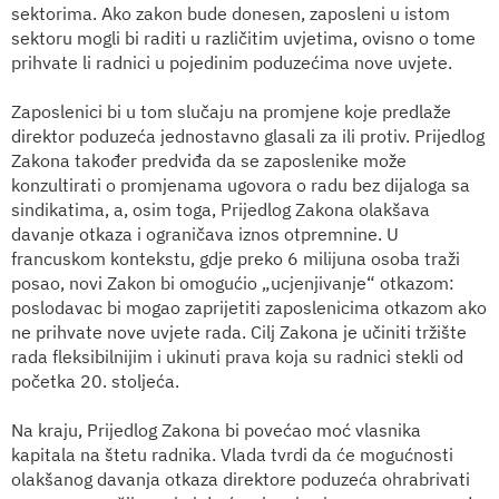
sektorima. Ako zakon bude donesen, zaposleni u istom
sektoru mogli bi raditi u različitim uvjetima, ovisno o tome
prihvate li radnici u pojedinim poduzećima nove uvjete.
Zaposlenici bi u tom slučaju na promjene koje predlaže
direktor poduzeća jednostavno glasali za ili protiv. Prijedlog
Zakona također predviđa da se zaposlenike može
konzultirati o promjenama ugovora o radu bez dijaloga sa
sindikatima, a, osim toga, Prijedlog Zakona olakšava
davanje otkaza i ograničava iznos otpremnine. U
francuskom kontekstu, gdje preko 6 milijuna osoba traži
posao, novi Zakon bi omogućio „ucjenjivanje“ otkazom:
poslodavac bi mogao zaprijetiti zaposlenicima otkazom ako
ne prihvate nove uvjete rada. Cilj Zakona je učiniti tržište
rada fleksibilnijim i ukinuti prava koja su radnici stekli od
početka 20. stoljeća.
Na kraju, Prijedlog Zakona bi povećao moć vlasnika
kapitala na štetu radnika. Vlada tvrdi da će mogućnosti
olakšanog davanja otkaza direktore poduzeća ohrabrivati