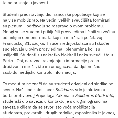
to ne priznaje u javnosti.
Studenti predstavljaju dio francuske populacije koji se
najviše mobilizirao. Na većini velikih sveučilišta formirani
su plenumi i održavaju se rasprave o ovom problemu.
Mnogi su se studenti priključili prosvjedima i činili su većinu
od milijun demonstranata koji su marširali po čitavoj
Francuskoj 31. ožujka. Tisuće srednjoškolaca su također
sudjelovale u ovim prosvjedima i plenumima koji su
uslijedili. Studenti su nakratko blokirali i neka sveučilišta u
Parizu. Oni, naravno, razmjenjuju informacije preko
društvenih mreža, što im omogućava da djelomično
zaobiđu medijsku kontrolu informacija.
To međutim ne znači da su studenti odvojeni od sindikalne
scene. Naš sindikalni savez
Solidaires
vrlo je aktivan u
borbi protiv ovog Prijedloga Zakona, a
Solidaires étudiants
,
studenski dio saveza, u kontaktu je s drugim ograncima
saveza s ciljem da se stvori što veća mobilizacija
studenata, prekarnih i drugih radnika, zaposlenika iz javnog