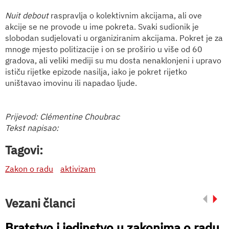
Nuit debout
raspravlja o kolektivnim akcijama, ali ove
akcije se ne provode u ime pokreta. Svaki sudionik je
slobodan sudjelovati u organiziranim akcijama. Pokret je za
mnoge mjesto politizacije i on se proširio u više od 60
gradova, ali veliki mediji su mu dosta nenaklonjeni i upravo
ističu rijetke epizode nasilja, iako je pokret rijetko
uništavao imovinu ili napadao ljude.
Prijevod: Clémentine Choubrac
Tekst napisao:
Tagovi:
Zakon o radu
aktivizam
Vezani članci
Bratstvo i jedinstvo u zakonima o radu