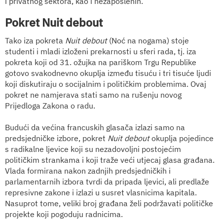
i privatnog sektora, kao i nezaposlenih.
Pokret Nuit debout
Tako iza pokreta
Nuit debout
(Noć na nogama) stoje
studenti i mladi izloženi prekarnosti u sferi rada, tj. iza
pokreta koji od 31. ožujka na pariškom Trgu Republike
gotovo svakodnevno okuplja između tisuću i tri tisuće ljudi
koji diskutiraju o socijalnim i političkim problemima. Ovaj
pokret ne namjerava stati samo na rušenju novog
Prijedloga Zakona o radu.
Budući da većina francuskih glasača izlazi samo na
predsjedničke izbore, pokret
Nuit debout
okuplja pojedince
s radikalne ljevice koji su nezadovoljni postojećim
političkim strankama i koji traže veći utjecaj glasa građana.
Vlada formirana nakon zadnjih predsjedničkih i
parlamentarnih izbora tvrdi da pripada ljevici, ali predlaže
represivne zakone i izlazi u susret vlasnicima kapitala.
Nasuprot tome, veliki broj građana želi podržavati političke
projekte koji pogoduju radnicima.