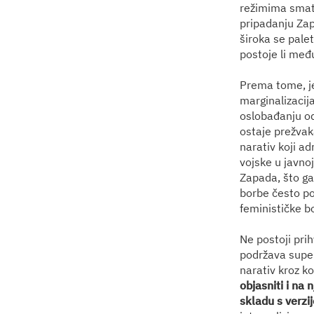
režimima smat
pripadanju Zap
široka se palet
postoje li međ
Prema tome, je
marginalizacija
oslobađanju od 
ostaje prežva
narativ koji ad
vojske u javno
Zapada, što ga 
borbe često po
feminističke b
Ne postoji prih
podržava super
narativ kroz ko
objasniti i na 
skladu s verzi