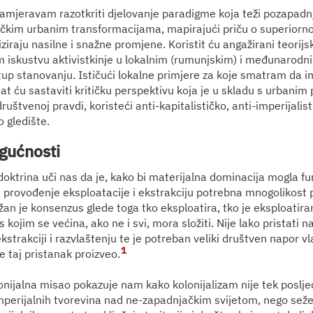
mjeravam razotkriti djelovanje paradigme koja teži pozapadn
tičkim urbanim transformacijama, mapirajući priču o superiorn
iziraju nasilne i snažne promjene. Koristit ću angažirani teorijsk
 iskustvu aktivistkinje u lokalnim (rumunjskim) i međunarodn
stup stanovanju. Ističući lokalne primjere za koje smatram da i
at ću sastaviti kritičku perspektivu koja je u skladu s urbanim
štvenoj pravdi, koristeći anti-kapitalističko, anti-imperijalist
 gledište.
ogućnosti
oktrina uči nas da je, kako bi materijalna dominacija mogla fun
 provođenje eksploatacije i ekstrakciju potrebna mnogolikost p
žan je konsenzus glede toga tko eksploatira, tko je eksploatiran
s kojim se većina, ako ne i svi, mora složiti. Nije lako pristati n
ekstrakciji i razvlaštenju te je potreban veliki društven napor vl
1
e taj pristanak proizveo.
onijalna misao pokazuje nam kako kolonijalizam nije tek poslj
 imperijalnih tvorevina nad ne-zapadnjačkim svijetom, nego sež