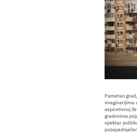
Pametan grad, 
imaginarijima 
aspirativnoj ž
gradovima pojav
spektar politi
pozapadnjačen