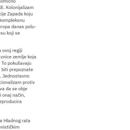
elomično
E. Kolonijalizam
cije Zapada koju
m kompleksnu
Europa danas polu-
su koji se
 ovoj regiji
vnice zemlje koja
 To pokušavaju
i biti prepoznate
m. Jednostavno
acionalizam protiv
iva da se obje
i onaj način,
reproducira
a Hladnog rata
unističkim