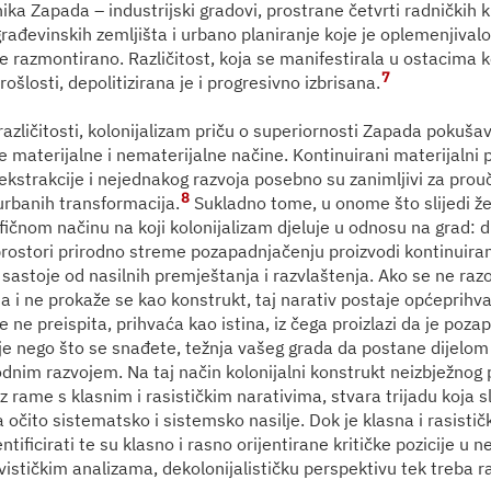
ka Zapada – industrijski gradovi, prostrane četvrti radničkih k
građevinskih zemljišta i urbano planiranje koje je oplemenjivalo 
je razmontirano. Različitost, koja se manifestirala u ostacima 
7
prošlosti, depolitizirana je i progresivno izbrisana.
različitosti, kolonijalizam priču o superiornosti Zapada pokuša
e materijalne i nematerijalne načine. Kontinuirani materijalni 
 ekstrakcije i nejednakog razvoja posebno su zanimljivi za prou
8
 urbanih transformacija.
Sukladno tome, u onome što slijedi žel
ifičnom načinu na koji kolonijalizam djeluje u odnosu na grad: 
rostori prirodno streme pozapadnjačenju proizvodi kontinuiran
 sastoje od nasilnih premještanja i razvlaštenja. Ako se ne razo
a i ne prokaže se kao konstrukt, taj narativ postaje općeprihv
 se ne preispita, prihvaća kao istina, iz čega proizlazi da je poz
ije nego što se snađete, težnja vašeg grada da postane dijel
rodnim razvojem. Na taj način kolonijalni konstrukt neizbježnog
z rame s klasnim i rasističkim narativima, stvara trijadu koja 
a očito sistematsko i sistemsko nasilje. Dok je klasna i rasist
ntificirati te su klasno i rasno orijentirane kritičke pozicije u n
vističkim analizama, dekolonijalističku perspektivu tek treba ra