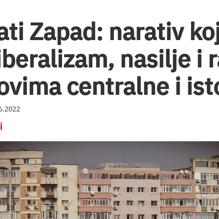
ti Zapad: narativ koj
beralizam, nasilje i 
ovima centralne i is
06.2022
i