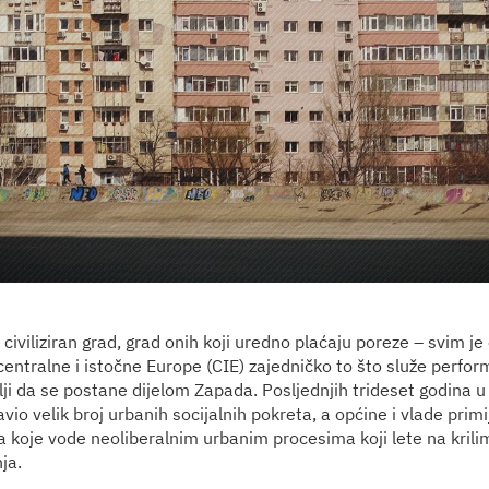
civiliziran grad, grad onih koji uredno plaćaju poreze – svim j
centralne i istočne Europe (CIE) zajedničko to što služe perfor
elji da se postane dijelom Zapada. Posljednjih trideset godina 
io velik broj urbanih socijalnih pokreta, a općine i vlade primi
ka koje vode neoliberalnim urbanim procesima koji lete na krili
ja.