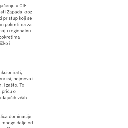
jačenju u CIE
osti Zapada kroz
i pristup koji se
im pokretima za
maju regionalnu
 pokretima
ičko i
kcionirati,
raksi, pojmova i
, i zašto. To
a priču o
adajućih viših
edica dominacije
e mnogo dalje od