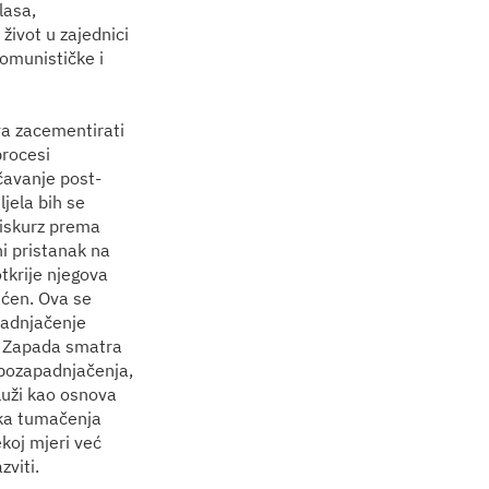
lasa,
život u zajednici
komunističke i
va zacementirati
procesi
čavanje post-
jela bih se
diskurz prema
i pristanak na
tkrije njegova
aćen. Ova se
apadnjačenje
om Zapada smatra
 pozapadnjačenja,
služi kao osnova
ička tumačenja
ekoj mjeri već
zviti.