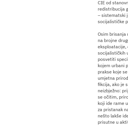
CIE od stanovni
redistribucija 
– sistematski 
socijalističke 
Osim brisanja 
na brojne drug
eksploatacije,
socijalističkih
posvetiti spec
kojem urbani p
prakse koje se
umjetna prirod
fikcija, ako je
neizbježno: pr
se očitim, pri
koji ide rame u
za pristanak n
nešto lakše ide
prisutne u akti