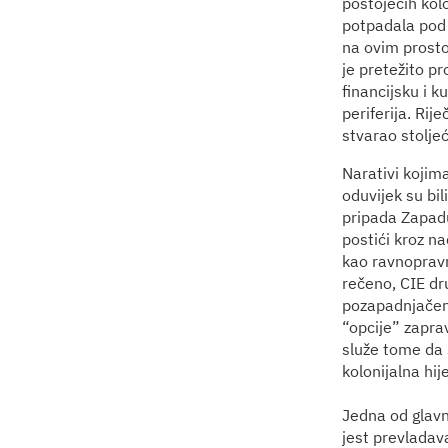
postojećih kolo
potpadala pod 
na ovim prosto
je pretežito p
financijsku i k
periferija. Rij
stvarao stolje
Narativi kojima
oduvijek su bi
pripada Zapadu,
postići kroz na
kao ravnopravn
rečeno, CIE dru
pozapadnjačen
“opcije” zaprav
služe tome da s
kolonijalna hij
Jedna od glavn
jest prevladav