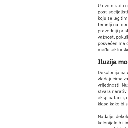
U ovom radu na
post-socijalis
koju se legitim
temelji na mom
pravedniji pri
važnost, pokuš
posvećenima dru
međusektorsko
Iluzija m
Dekolonijalna d
vladajućima za
vrijednosti. Nu
stvara narativ 
eksploataciji, 
klasa kako bi s
Nadalje, dekol
kolonijalnih i