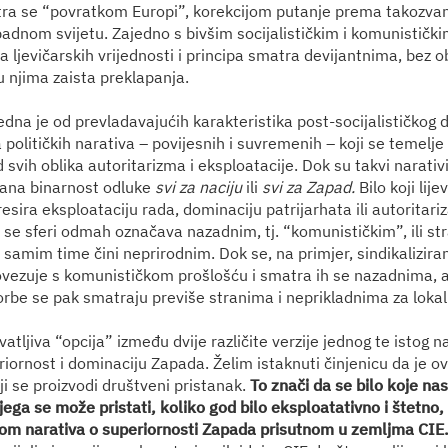
ra se “povratkom Europi”, korekcijom putanje prema takozv
adnom svijetu. Zajedno s bivšim socijalističkim i komunistički
a ljevičarskih vrijednosti i principa smatra devijantnima, bez o
u njima zaista preklapanja.
dna je od prevladavajućih karakteristika post-socijalističkog 
 političkih narativa – povijesnih i suvremenih – koji se temelj
svih oblika autoritarizma i eksploatacije. Dok su takvi narativi 
kana binarnost odluke
svi za naciju
ili
svi za Zapad.
Bilo koji lije
resira eksploataciju rada, dominaciju patrijarhata ili autoritari
j se sferi odmah označava nazadnim, tj. “komunističkim”, ili s
samim time čini neprirodnim. Dok se, na primjer, sindikaliziran
vezuje s komunističkom prošlošću i smatra ih se nazadnima, an
orbe se pak smatraju previše stranima i neprikladnima za lokal
vatljiva “opcija” između dvije različite verzije jednog te istog na
iornost i dominaciju Zapada. Želim istaknuti činjenicu da je ova
ji se proizvodi društveni pristanak.
To znači da se bilo koje na
njega se može pristati, koliko god bilo eksploatativno i štetno,
jom narativa o superiornosti Zapada prisutnom u zemljma CIE