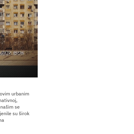
e ovim urbanim
mativnoj,
u našim se
jenile su širok
ma