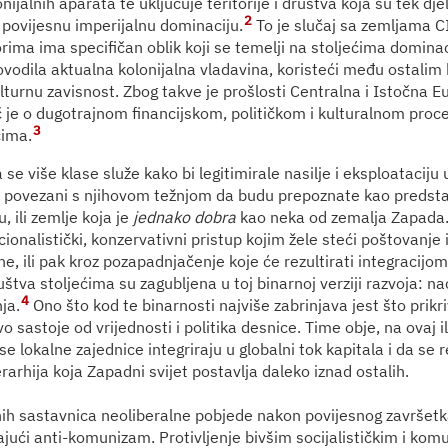
nijalnih aparata te uključuje teritorije i društva koja su tek dj
2
povijesnu imperijalnu dominaciju.
To je slučaj sa zemljama CI
rima ima specifičan oblik koji se temelji na stoljećima domina
rovodila aktualna kolonijalna vladavina, koristeći među ostali
ulturnu zavisnost. Zbog takve je prošlosti Centralna i Istočna 
eč je o dugotrajnom financijskom, političkom i kulturalnom proce
3
ćima.
 se više klase služe kako bi legitimirale nasilje i eksploataciju u
li povezani s njihovom težnjom da budu prepoznate kao predsta
 ili zemlje koja je
jednako dobra
kao neka od zemalja Zapada.
cionalistički, konzervativni pristup kojim žele steći poštovanje 
e, ili pak kroz pozapadnjačenje koje će rezultirati integracijo
štva stoljećima su zagubljena u toj binarnoj verziji razvoja: n
4
ja.
Ono što kod te binarnosti najviše zabrinjava jest što prikr
o sastoje od vrijednosti i politika desnice. Time obje, na ovaj il
e lokalne zajednice integriraju u globalni tok kapitala i da se 
erarhija koja Zapadni svijet postavlja daleko iznad ostalih.
ih sastavnica neoliberalne pobjede nakon povijesnog završetk
ajući anti-komunizam. Protivljenje bivšim socijalističkim i kom