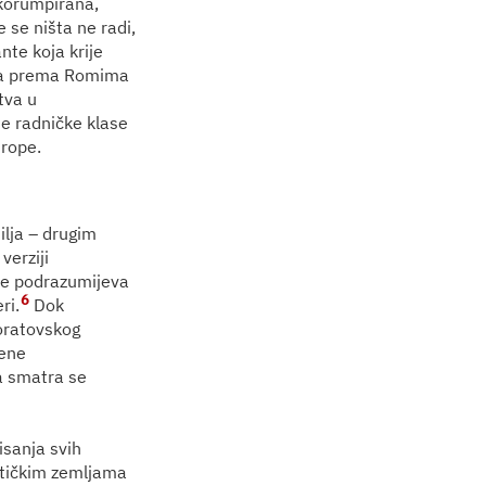
i korumpirana,
 se ništa ne radi,
nte koja krije
izma prema Romima
tva u
nje radničke klase
urope.
ilja – drugim
verziji
 se podrazumijeva
6
ri.
Dok
noratovskog
jene
a smatra se
isanja svih
ističkim zemljama