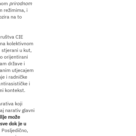
anom
prirodnom
m režimima, i
bzira na to
društva CIE
e na kolektivnom
stjerani u kut,
vo orijentirani
zam države i
tranim utjecajem
je i radničke
tirasističke i
ni kontekst.
rativa koji
j narativ glavni
silje može
 sve dok je u
.
Posljedično,