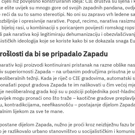
e cijeli niz povijesno konstruiranih ideja: CIE društva su lijena 
ke elite uvijek su mnogo gore od svojih zapadnih pandana, ovdje
e reći da su to samo stereotipi. No oni su zapravo vrh ledene sa
zbiljnije i opresivnije narative. Poput, recimo, narativa ras
oj bijeloj rasi, u kombinaciji s poricanjem povijesti romskog rops
 ili pak narativa koji legitimiraju dehumanizaciju i obezvlašćiva
ističkih ideologija koje se koriste kako bi se dokazala snaga E
rošlosti da bi se pripadalo Zapadu
rativ koji proizvodi kontinuirani pristanak na razne oblike nas
tiv superiornosti Zapada – na urbanim područjima prisutna je u 
eoliberalnih težnji. Kada je riječ o CIE gradovima, automatski
onašati poput gradova Zapada te im nalikovati u čim većoj mje
eje neoliberalnog grada koji su u poziciji pobjednika post-hlad
uvijek mogu pronaći ono što traže – kaotične gradove preplavl
, kontradikcijama, neefikasnošću – postajanje dijelom Zapad
alnim lijekom za sve te mane.
postane dijelom Zapada, nužno je proći kroz neizbježnu fazu br
to je razlikovalo urbano stanovništvo u socijalističkim i komun