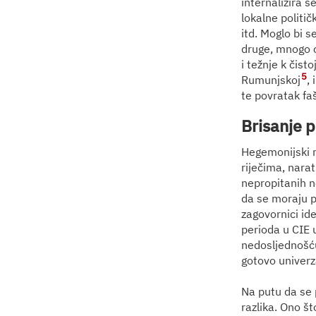
internalizira s
lokalne politič
itd. Moglo bi s
druge, mnogo o
i težnje k čist
5
Rumunjskoj
,
te povratak faš
Brisanje p
Hegemonijski na
riječima, nara
nepropitanih n
da se moraju p
zagovornici id
perioda u CIE 
nedosljednošću
gotovo univerz
Na putu da se 
razlika. Ono š