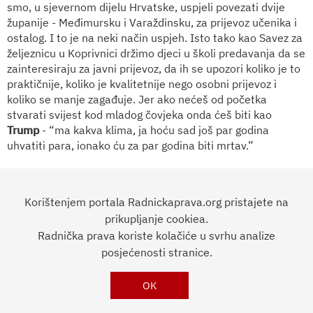
smo, u sjevernom dijelu Hrvatske, uspjeli povezati dvije
županije - Međimursku i Varaždinsku, za prijevoz učenika i
ostalog. I to je na neki način uspjeh. Isto tako kao Savez za
željeznicu u Koprivnici držimo djeci u školi predavanja da se
zainteresiraju za javni prijevoz, da ih se upozori koliko je to
praktičnije, koliko je kvalitetnije nego osobni prijevoz i
koliko se manje zagađuje. Jer ako nećeš od početka
stvarati svijest kod mladog čovjeka onda ćeš biti kao
Trump
- “ma kakva klima, ja hoću sad još par godina
uhvatiti para, ionako ću za par godina biti mrtav.”
Ivan Forgač je na tribini o sindikalnom pokretu u HŽ-u
izjavio da se radnički pokret na željeznici treba politizirati,
Korištenjem portala Radnickaprava.org pristajete na
tj. kako bi sindikati trebali osnovati stranku ili više
prikupljanje cookiea.
surađivati s političkim strankama. Što vi mislite o tome?
Radnička prava koriste kolačiće u svrhu analize
posjećenosti stranice.
Sindikati se često predstavljaju kao jako apolitični, a točno
se zna čiji je vođa s kojom strankom povezan. Ne samo na
željeznici nego i u ostalim sindikatima. A što je sindikat
OK
nego politika?! Samo što kod nas općenito u društvu vlada