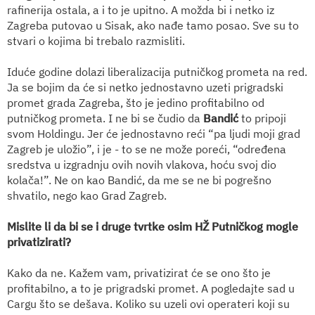
rafinerija ostala, a i to je upitno. A možda bi i netko iz
Zagreba putovao u Sisak, ako nađe tamo posao. Sve su to
stvari o kojima bi trebalo razmisliti.
Iduće godine dolazi liberalizacija putničkog prometa na red.
Ja se bojim da će si netko jednostavno uzeti prigradski
promet grada Zagreba, što je jedino profitabilno od
putničkog prometa. I ne bi se čudio da
Bandić
to pripoji
svom Holdingu. Jer će jednostavno reći “pa ljudi moji grad
Zagreb je uložio”, i je - to se ne može poreći, “određena
sredstva u izgradnju ovih novih vlakova, hoću svoj dio
kolača!”. Ne on kao Bandić, da me se ne bi pogrešno
shvatilo, nego kao Grad Zagreb.
Mislite li da bi se i druge tvrtke osim HŽ Putničkog mogle
privatizirati?
Kako da ne. Kažem vam, privatizirat će se ono što je
profitabilno, a to je prigradski promet. A pogledajte sad u
Cargu što se dešava. Koliko su uzeli ovi operateri koji su