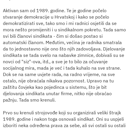
Aktivan sam od 1989. godine. Te je godine počelo
stvaranje demokracije u Hrvatskoj i kako se počelo
demokratizirati sve, tako smo i mi radnici osjetili da se
mora nešto promijeniti i u sindikalnom pokretu. Tada samo
svi bili članovi sindikata - čim si došao postao si
automatski članom. Međutim, većina je radnika smatrala
da to jednostavno nije ono što njih zadovoljava. Djelovanje
sindikata se tada svelo na nabavke zimnice, dobivali su se
novci od "siz"-ova, itd., a sve je to bilo za očuvanje
socijalnog mira, mada je već i tada kuhalo na sve strane.
Dok se na same uvjete rada, na radno vrijeme, na sve
ostalo, nije obraćala nikakva pozornost. Upravo na tu
zaštitu čovjeka kao pojedinca u sistemu, što je bit
djelovanja sindikata unutar firme, nitko nije obraćao
pažnju. Tada smo krenuli.
Prvo su krenuli strojovođe koji su organizirali veliki štrajk
1989. godine i nakon toga osnovali sindikat. Oni su uspjeli
izboriti neka određena prava za sebe, ali svi ostali su ostali