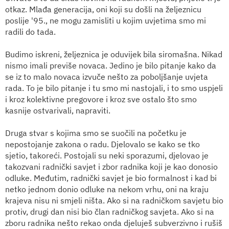
otkaz. Mlađa generacija, oni koji su došli na željeznicu
poslije '95., ne mogu zamisliti u kojim uvjetima smo mi
radili do tada.
Budimo iskreni, željeznica je oduvijek bila siromašna. Nikad
nismo imali previše novaca. Jedino je bilo pitanje kako da
se iz to malo novaca izvuče nešto za poboljšanje uvjeta
rada. To je bilo pitanje i tu smo mi nastojali, i to smo uspjeli
i kroz kolektivne pregovore i kroz sve ostalo što smo
kasnije ostvarivali, napraviti.
Druga stvar s kojima smo se suočili na početku je
nepostojanje zakona o radu. Djelovalo se kako se tko
sjetio, takoreći. Postojali su neki sporazumi, djelovao je
takozvani radnički savjet i zbor radnika koji je kao donosio
odluke. Međutim, radnički savjet je bio formalnost i kad bi
netko jednom donio odluke na nekom vrhu, oni na kraju
krajeva nisu ni smjeli ništa. Ako si na radničkom savjetu bio
protiv, drugi dan nisi bio član radničkog savjeta. Ako si na
zboru radnika nešto rekao onda djeluješ subverzivno i rušiš