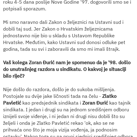
roku 4-5 dana poslije Nove Godine '97. dogovorili smo se i
potpisali sporazum.
Mi smo naravno dali Zakon o željeznici na Ustavni sud i
dobili taj sud. Jer Zakon o Hrvatskim željeznicama
jednostavno nije bio u skladu s Ustavom Republike
Hrvatske. Međutim, kako Ustavni sud donosi odluke pet
godina, tada su svi i zaboravili da smo mi imali štrajk.
Vaš kolega Zoran Đurić nam je spomenuo da je '98. došlo
do unutrašnjeg razdora u sindikatu. O kakvoj je situaciji
bilo riječ?
Nije došlo do razdora, došlo je do sukoba mišljenja.
Postojale su dvije jake ličnosti tada na čelu -
Zlatko
Pavletić
kao predsjednik sindikata i
Zoran Đurić
kao tajnik
sindikata. I jedan i drugi su na jednom središnjem odboru
iznijeli svoje viđenje, i ni jedan ni drugi nisu dobili što su
željeli i onda je Zlatko Pavletić rekao 'ok, ako se ne
prihvaća ono što je moja vizija vođenja, ja podnosim
ostavku'. Nakon toga su na prvoj sjednici središnjeg odbora