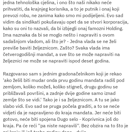
jedna tehnološka cjelina, i ono što naši nikako neće
prihvatiti, da krajnjeg korisnika, a to je putnik i onaj koji
prevozi robu, ne zanima kako smo mi podijeljeni. Evo sad
vidim da sindikati pokušavaju opet da se stvori korporacija,
kako su oni to nazvali, da bi izbjegli onaj famozni Holding.
Ima naznaka da bi se moglo nešto i napraviti s ovom
sadašnjom vladom, ali što je? - Jedna vlada se ne želi
previše baviti željeznicom. Zašto? Svaka vlada ima
četverogodišnji mandat, a sve što se može napraviti na
željeznici ne može se napraviti ispod deset godina.
Razgovarao sam s jednim gradonačelnikom koji je rekao
'ako želiš biti mudar onda prvu godinu mandata radiš pod
zemljom, koliko možeš, koliko stigneš, drugu godinu se
približavaš površini, a zadnje dvije godine samo iznad
zemlje što se vidi.' Tako je i sa željeznicom. A tu se jako
slabo vidi. Evo sad se pruga počela graditi, a to se neće
vidjeti da je napravljeno do kraja mandata. Jer neće biti
gotovo, neće biti spojena Dugo selo - Koprivnica još do
kraja. Pa će reći ''pa niste napravili''. Bez obzira na to što je
pri kraju ili još treba godinu dana - dvije.