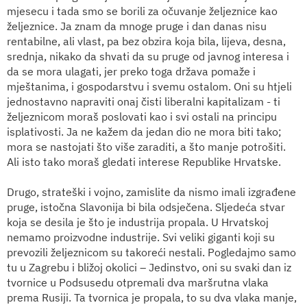
mjesecu i tada smo se borili za očuvanje željeznice kao
željeznice. Ja znam da mnoge pruge i dan danas nisu
rentabilne, ali vlast, pa bez obzira koja bila, lijeva, desna,
srednja, nikako da shvati da su pruge od javnog interesa i
da se mora ulagati, jer preko toga država pomaže i
mještanima, i gospodarstvu i svemu ostalom. Oni su htjeli
jednostavno napraviti onaj čisti liberalni kapitalizam - ti
željeznicom moraš poslovati kao i svi ostali na principu
isplativosti. Ja ne kažem da jedan dio ne mora biti tako;
mora se nastojati što više zaraditi, a što manje potrošiti.
Ali isto tako moraš gledati interese Republike Hrvatske.
Drugo, strateški i vojno, zamislite da nismo imali izgrađene
pruge, istočna Slavonija bi bila odsječena. Sljedeća stvar
koja se desila je što je industrija propala. U Hrvatskoj
nemamo proizvodne industrije. Svi veliki giganti koji su
prevozili željeznicom su takoreći nestali. Pogledajmo samo
tu u Zagrebu i bližoj okolici – Jedinstvo, oni su svaki dan iz
tvornice u Podsusedu otpremali dva maršrutna vlaka
prema Rusiji. Ta tvornica je propala, to su dva vlaka manje,