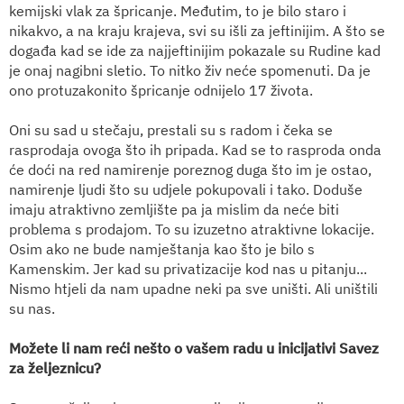
kemijski vlak za špricanje. Međutim, to je bilo staro i
nikakvo, a na kraju krajeva, svi su išli za jeftinijim. A što se
događa kad se ide za najjeftinijim pokazale su Rudine kad
je onaj nagibni sletio. To nitko živ neće spomenuti. Da je
ono protuzakonito špricanje odnijelo 17 života.
Oni su sad u stečaju, prestali su s radom i čeka se
rasprodaja ovoga što ih pripada. Kad se to rasproda onda
će doći na red namirenje poreznog duga što im je ostao,
namirenje ljudi što su udjele pokupovali i tako. Doduše
imaju atraktivno zemljište pa ja mislim da neće biti
problema s prodajom. To su izuzetno atraktivne lokacije.
Osim ako ne bude namještanja kao što je bilo s
Kamenskim. Jer kad su privatizacije kod nas u pitanju...
Nismo htjeli da nam upadne neki pa sve uništi. Ali uništili
su nas.
Možete li nam reći nešto o vašem radu u inicijativi Savez
za željeznicu?