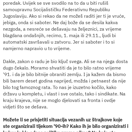
poredak. Uvijek se sve svodilo na to da u biti rušiš
samoupravnu Socijalističku Federativnu Republiku
Jugoslaviju. Ako si rekao da ne možeš raditi jer ti je vruće,
jebiga, onda si saboter. Ne daj bože da se desila kakva
nezgoda, a nesreće se dešavaju na željeznici, za vrijeme
blagdana ondašnjih, recimo, 1. maja ili 29.11., ljudi bi
automatski završavali u zatvoru. Jer si saboter i to si
namjerno napravio u to vrijeme.
Dakle, zakon o radu je bio ključ svega. Ali se na njega dosta
dugo čekalo. Moramo shvatiti da je to bilo ratno vrijeme
'91. i da je bilo bitnije obraniti zemlju. I ja kažem da bismo
bili barem deset godina naprijed, možda i petnaest da nije
bilo tog famoznog rata. To nas je izuzetno kočilo, kako
državu u kompletu, i vlast i sve ostalo, tako i sindikate. Na
kraju krajeva, nije se moglo djelovati sa fronta i ovdje
vidjeti što se dešava.
Možete li se prisjetiti situacija vezanih uz štrajkove koje
ste organizirali tijekom '90-ih? Kako ih je bilo organizirati i