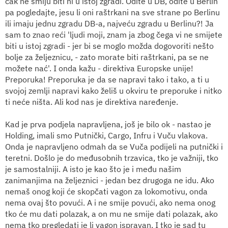
čak ne smiju biti ni u istoj zgradi. Odite u DB, odite u Berlin
pa pogledajte, jesu li oni raštrkani na sve strane po Berlinu
ili imaju jednu zgradu DB-a, najveću zgradu u Berlinu?! Ja
sam to znao reći 'ljudi moji, znam ja zbog čega vi ne smijete
biti u istoj zgradi - jer bi se moglo možda dogovoriti nešto
bolje za željeznicu, - zato morate biti raštrkani, pa se ne
možete nać'. I onda kažu - direktiva Europske unije!
Preporuka! Preporuka je da se napravi tako i tako, a ti u
svojoj zemlji napravi kako želiš u okviru te preporuke i nitko
ti neće ništa. Ali kod nas je direktiva naređenje.
Kad je prva podjela napravljena, još je bilo ok - nastao je
Holding, imali smo Putnički, Cargo, Infru i Vuču vlakova.
Onda je napravljeno odmah da se Vuča podijeli na putnički i
teretni. Došlo je do međusobnih trzavica, tko je važniji, tko
je samostalniji. A isto je kao što je i među našim
zanimanjima na željeznici - jedan bez drugoga ne idu. Ako
nemaš onog koji će skopčati vagon za lokomotivu, onda
nema ovaj što povući. A i ne smije povući, ako nema onog
tko će mu dati polazak, a on mu ne smije dati polazak, ako
nema tko pregledati je li vagon ispravan. I tko je sad tu