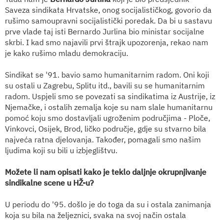
Saveza sindikata Hrvatske, onog socijalističkog, govorio da
rušimo samoupravni socijalistički poredak. Da bi u sastavu
prve vlade taj isti Bernardo Jurlina bio ministar socijalne
skrbi. I kad smo najavili prvi štrajk upozorenja, rekao nam
je kako rušimo mladu demokraciju.
Sindikat se '91. bavio samo humanitarnim radom. Oni koji
su ostali u Zagrebu, Splitu itd., bavili su se humanitarnim
radom. Uspjeli smo se povezati sa sindikatima iz Austrije, iz
Njemačke, i ostalih zemalja koje su nam slale humanitarnu
pomoć koju smo dostavljali ugroženim područjima - Ploče,
Vinkovci, Osijek, Brod, ličko područje, gdje su stvarno bila
najveća ratna djelovanja. Također, pomagali smo našim
ljudima koji su bili u izbjeglištvu.
Možete li nam opisati kako je teklo daljnje okrupnjivanje
sindikalne scene u HŽ-u?
U periodu do '95. došlo
je do toga da su i ostala zanimanja
koja su bila na željeznici, svaka na svoj način ostala