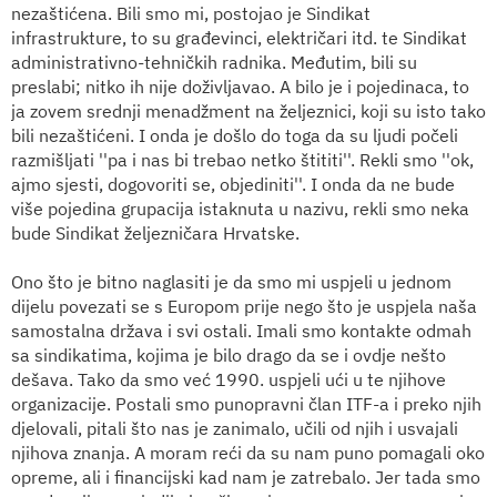
nezaštićena. Bili smo mi, postojao je Sindikat
infrastrukture, to su građevinci, električari itd. te Sindikat
administrativno-tehničkih radnika. Međutim, bili su
preslabi; nitko ih nije doživljavao. A bilo je i pojedinaca, to
ja zovem srednji menadžment na željeznici, koji su isto tako
bili nezaštićeni. I onda je došlo do toga da su ljudi počeli
razmišljati ''pa i nas bi trebao netko štititi''. Rekli smo ''ok,
ajmo sjesti, dogovoriti se, objediniti''. I onda da ne bude
više pojedina grupacija istaknuta u nazivu, rekli smo neka
bude Sindikat željezničara Hrvatske.
Ono što je bitno naglasiti je da smo mi uspjeli u jednom
dijelu povezati se s Europom prije nego što je uspjela naša
samostalna država i svi ostali. Imali smo kontakte odmah
sa sindikatima, kojima je bilo drago da se i ovdje nešto
dešava. Tako da smo već 1990. uspjeli ući u te njihove
organizacije. Postali smo punopravni član ITF-a i preko njih
djelovali, pitali što nas je zanimalo, učili od njih i usvajali
njihova znanja. A moram reći da su nam puno pomagali oko
opreme, ali i financijski kad nam je zatrebalo. Jer tada smo