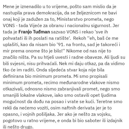
Mene je iznenadilo u to vrijeme, pošto sam mislio da je
nastupila prava demokracija, da se željeznicom ne bavi
onaj koji je zadužen za to, Ministarstvo prometa, nego
VONS - tada Vijeće za obranu i nacionalnu sigurnost. Jer
tada je
Franjo Tuđman
sazvao VONS i rekao 'sve ih
pohvatati ili ih poslati na ratište'.
Rekoh ''eh, baš će me
uplašiti, kao da nisam bio '91. na frontu, sad je takoreći i
mir prema onome što je bilo!'' Nikome od nas nije to
značilo ništa. Pa su htjeli uvesti i radne obaveze. Ali ljudi su
bili svjesni, nisu prihvaćali. Nek mi daju otkaz, pa da vidimo
tko će im raditi. Onda sljedeća stvar koja nije bila
definirana bio minimum prometa. Mi smo propisali
minimum prometa, recimo međunarodne vlakove nismo
otkazivali, odnosno nismo zabranjivali promet, nego smo
smanjili lokalne vlakove, iako smo ostavili opet ljudima
mogućnost da dođu na posao i vrate se kući. Teretne smo
rekli da nećemo voziti, osim naftnih derivata jer je to
opasno, i vojnih pošiljaka. Jer ako je nešto za vojsku,
pogotovo u ratno vrijeme, e onda bi bio saboter ili izdajnik
ili nešto drugo.