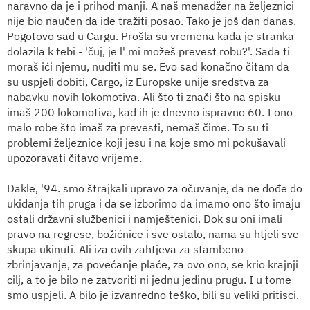
naravno da je i prihod manji. A naš menadžer na željeznici
nije bio naučen da ide tražiti posao. Tako je još dan danas.
Pogotovo sad u Cargu. Prošla su vremena kada je stranka
dolazila k tebi - 'čuj, je l' mi možeš prevest robu?'. Sada ti
moraš ići njemu, nuditi mu se. Evo sad konačno čitam da
su uspjeli dobiti, Cargo, iz Europske unije sredstva za
nabavku novih lokomotiva. Ali što ti znači što na spisku
imaš 200 lokomotiva, kad ih je dnevno ispravno 60. I ono
malo robe što imaš za prevesti, nemaš čime. To su ti
problemi željeznice koji jesu i na koje smo mi pokušavali
upozoravati čitavo vrijeme.
Dakle, '94. smo štrajkali upravo za očuvanje, da ne dođe do
ukidanja tih pruga i da se izborimo da imamo ono što imaju
ostali državni službenici i namještenici. Dok su oni imali
pravo na regrese, božićnice i sve ostalo, nama su htjeli sve
skupa ukinuti. Ali iza ovih zahtjeva za stambeno
zbrinjavanje, za povećanje plaće, za ovo ono, se krio krajnji
cilj, a to je bilo ne zatvoriti ni jednu jedinu prugu. I u tome
smo uspjeli. A bilo je izvanredno teško, bili su veliki pritisci.