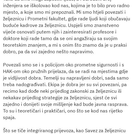
inženjera se iškolovao kod nas, kojima je to bilo prvo radno
mjesto, a koje smo mi prepoznali. Mi smo htjeli povezati i
željeznicu i Prometni fakultet, gdje rade ljudi koji obučavaju
buduće kadrove za željeznicu. Uspjeli smo znanstveno
vijeće osnovati putem njih i zainteresirati profesore i
doktore koji rade tamo da se oni angažiraju sa svojim
teoretskim znanjem, a mi s onim što znamo da je u praksi
dobro, pa da svi zajedno nešto napravimo.
Povezali smo se i s policijom oko prometne sigurnosti i s
HAK-om oko pružnih prijelaza, da se radi na mjestima gdje
je vidljivost dobra. Temelji su napravljeni dobri, sada samo
treba nadograđivati. Ekipa je dobra jer su svi povezani, pa
recimo kad dođe neki prijedlog zakonski za željeznicu ili
nekakav prijedlog strategije za željeznicu, sjest će svi
zajedno i donijeti svoje mišljenje kad bude javna rasprava.
To su i teoretičari i praktičari, ono što se kod nas rijetko
spaja.
Što se tiče integriranog prijevoza, kao Savez za željeznicu