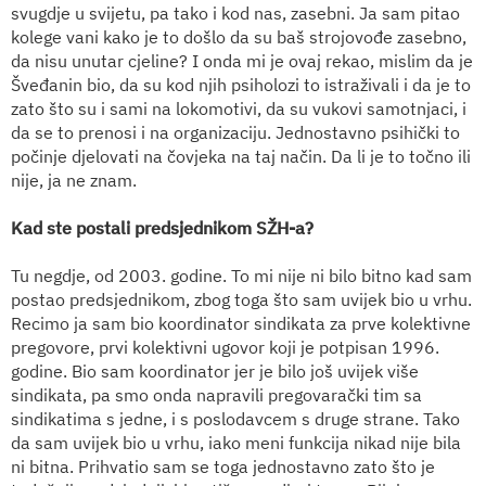
svugdje u svijetu, pa tako i kod nas, zasebni. Ja sam pitao
kolege vani kako je to došlo da su baš strojovođe zasebno,
da nisu unutar cjeline? I onda mi je ovaj rekao, mislim da je
Šveđanin bio, da su kod njih psiholozi to istraživali i da je to
zato što su i sami na lokomotivi, da su vukovi samotnjaci, i
da se to prenosi i na organizaciju. Jednostavno psihički to
počinje djelovati na čovjeka na taj način. Da li je to točno ili
nije, ja ne znam.
Kad ste postali predsjednikom SŽH-a?
Tu negdje, od 2003. godine. To mi nije ni bilo bitno kad sam
postao predsjednikom, zbog toga što sam uvijek bio u vrhu.
Recimo ja sam bio koordinator sindikata za prve kolektivne
pregovore, prvi kolektivni ugovor koji je potpisan 1996.
godine. Bio sam koordinator jer je bilo još uvijek više
sindikata, pa smo onda napravili pregovarački tim sa
sindikatima s jedne, i s poslodavcem s druge strane. Tako
da sam uvijek bio u vrhu, iako meni funkcija nikad nije bila
ni bitna. Prihvatio sam se toga jednostavno zato što je