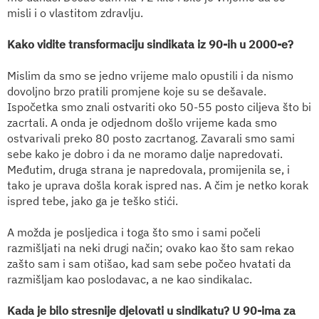
misli i o vlastitom zdravlju.
Kako vidite transformaciju sindikata iz 90-ih u 2000-e?
Mislim da smo se jedno vrijeme malo opustili i da nismo
dovoljno brzo pratili promjene koje su se dešavale.
Ispočetka smo znali ostvariti oko 50-55 posto ciljeva što bi
zacrtali. A onda je odjednom došlo vrijeme kada smo
ostvarivali preko 80 posto zacrtanog. Zavarali smo sami
sebe kako je dobro i da ne moramo dalje napredovati.
Međutim, druga strana je napredovala, promijenila se, i
tako je uprava došla korak ispred nas. A čim je netko korak
ispred tebe, jako ga je teško stići.
A možda je posljedica i toga što smo i sami počeli
razmišljati na neki drugi način; ovako kao što sam rekao
zašto sam i sam otišao, kad sam sebe počeo hvatati da
razmišljam kao poslodavac, a ne kao sindikalac.
Kada je bilo stresnije djelovati u sindikatu? U 90-ima za