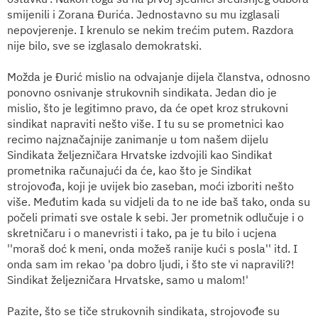
smijenili i Zorana Đurića. Jednostavno su mu izglasali
nepovjerenje. I krenulo se nekim trećim putem. Razdora
nije bilo, sve se izglasalo demokratski.
Možda je Đurić mislio na odvajanje dijela članstva, odnosno
ponovno osnivanje strukovnih sindikata. Jedan dio je
mislio, što je legitimno pravo, da će opet kroz strukovni
sindikat napraviti nešto više. I tu su se prometnici kao
recimo najznačajnije zanimanje u tom našem dijelu
Sindikata željezničara Hrvatske izdvojili kao Sindikat
prometnika računajući da će, kao što je Sindikat
strojovođa, koji je uvijek bio zaseban, moći izboriti nešto
više. Međutim kada su vidjeli da to ne ide baš tako, onda su
počeli primati sve ostale k sebi. Jer prometnik odlučuje i o
skretničaru i o manevristi i tako, pa je tu bilo i ucjena
''moraš doć k meni, onda možeš ranije kući s posla'' itd. I
onda sam im rekao 'pa dobro ljudi, i što ste vi napravili?!
Sindikat željezničara Hrvatske, samo u malom!'
Pazite, što se tiče strukovnih sindikata, strojovođe su