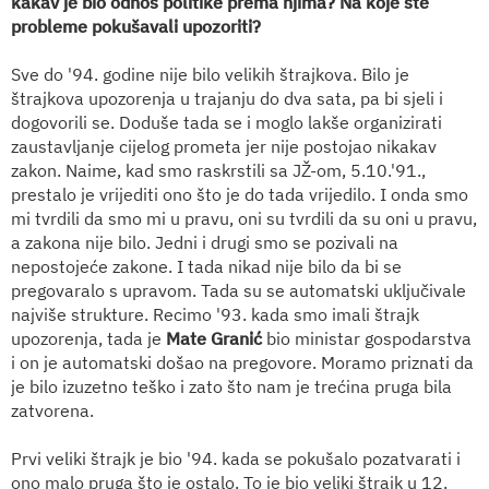
kakav je bio odnos politike prema njima? Na koje ste
probleme pokušavali upozoriti?
Sve do '94. godine nije bilo velikih štrajkova. Bilo je
štrajkova upozorenja u trajanju do dva sata, pa bi sjeli i
dogovorili se. Doduše tada se i moglo lakše organizirati
zaustavljanje cijelog prometa jer nije postojao nikakav
zakon. Naime, kad smo raskrstili sa JŽ-om, 5.10.'91.,
prestalo je vrijediti ono što je do tada vrijedilo. I onda smo
mi tvrdili da smo mi u pravu, oni su tvrdili da su oni u pravu,
a zakona nije bilo. Jedni i drugi smo se pozivali na
nepostojeće zakone. I tada nikad nije bilo da bi se
pregovaralo s upravom. Tada su se automatski uključivale
najviše strukture. Recimo '93. kada smo imali štrajk
upozorenja, tada je
Mate Granić
bio ministar gospodarstva
i on je automatski došao na pregovore. Moramo priznati da
je bilo izuzetno teško i zato što nam je trećina pruga bila
zatvorena.
Prvi veliki štrajk je bio '94. kada se pokušalo pozatvarati i
ono malo pruga što je ostalo. To je bio veliki štrajk u 12.