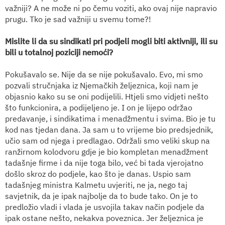
važniji? A ne može ni po čemu voziti, ako ovaj nije napravio
prugu. Tko je sad važniji u svemu tome?!
Mislite li da su sindikati pri podjeli mogli biti aktivniji, ili su
bili u totalnoj poziciji nemoći?
Pokušavalo se. Nije da se nije pokušavalo. Evo, mi smo
pozvali stručnjaka iz Njemačkih željeznica,
koji nam je
objasnio kako su se oni podijelili. Htjeli smo vidjeti nešto
što funkcionira, a podijeljeno je. I on je lijepo održao
predavanje, i sindikatima i menadžmentu i svima. Bio je tu
kod nas tjedan dana. Ja sam u to vrijeme bio predsjednik,
učio sam od njega i predlagao. Održali smo veliki skup na
ranžirnom kolodvoru gdje je bio kompletan menadžment
tadašnje firme i da nije toga bilo, već bi tada vjerojatno
došlo skroz do podjele, kao što je danas. Uspio sam
tadašnjeg ministra Kalmetu uvjeriti, ne ja, nego taj
savjetnik, da je ipak najbolje da to bude tako. On je to
predložio vladi i vlada je usvojila takav način podjele da
ipak ostane nešto, nekakva poveznica. Jer željeznica je