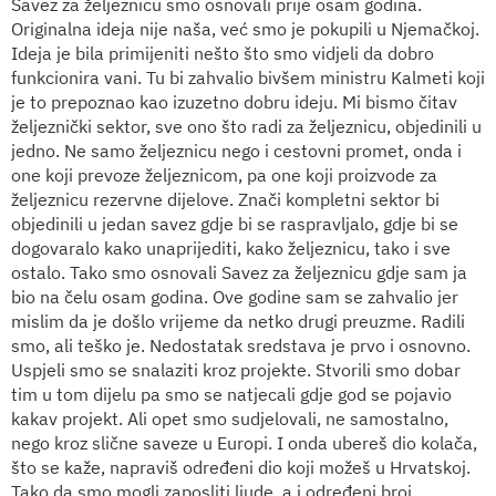
Savez za željeznicu smo osnovali prije osam godina.
Originalna ideja nije naša, već smo je pokupili
u Njemačkoj.
Ideja je bila primijeniti nešto što smo vidjeli da dobro
funkcionira vani. Tu bi zahvalio bivšem ministru Kalmeti koji
je to prepoznao kao izuzetno dobru ideju. Mi bismo čitav
željeznički sektor, sve ono što radi za željeznicu, objedinili u
jedno. Ne samo željeznicu nego i cestovni promet, onda i
one koji prevoze željeznicom, pa one koji proizvode za
željeznicu rezervne dijelove. Znači kompletni sektor bi
objedinili u jedan savez gdje bi se raspravljalo, gdje bi se
dogovaralo kako unaprijediti, kako željeznicu, tako i sve
ostalo. Tako smo osnovali Savez za željeznicu gdje sam ja
bio na čelu osam godina. Ove godine sam se zahvalio jer
mislim da je došlo vrijeme da netko drugi preuzme. Radili
smo, ali teško je. Nedostatak sredstava je prvo i osnovno.
Uspjeli smo se snalaziti kroz projekte. Stvorili smo dobar
tim u tom dijelu pa smo se natjecali gdje god se pojavio
kakav projekt. Ali opet smo sudjelovali, ne samostalno,
nego kroz slične saveze u Europi. I onda ubereš dio kolača,
što se kaže, napraviš određeni dio koji možeš u Hrvatskoj.
Tako da smo mogli zaposliti ljude, a i određeni broj