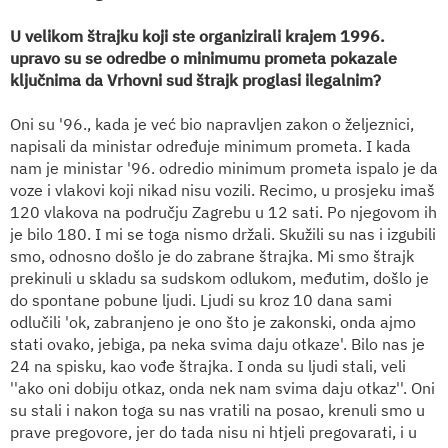
U velikom štrajku koji ste organizirali krajem 1996.
upravo su se odredbe o minimumu prometa pokazale
ključnima da Vrhovni sud štrajk proglasi ilegalnim?
Oni su '96., kada je već bio napravljen zakon o željeznici,
napisali da ministar određuje minimum prometa. I kada
nam je ministar '96. odredio minimum prometa ispalo je da
voze i vlakovi koji nikad nisu vozili. Recimo, u prosjeku imaš
120 vlakova na području Zagrebu u 12 sati. Po njegovom ih
je bilo 180. I mi se toga nismo držali. Skužili su nas i izgubili
smo, odnosno došlo je do zabrane štrajka. Mi smo štrajk
prekinuli u skladu sa sudskom odlukom, međutim, došlo je
do spontane pobune ljudi. Ljudi su kroz 10 dana sami
odlučili 'ok, zabranjeno je ono što je zakonski, onda ajmo
stati ovako, jebiga, pa neka svima daju otkaze'. Bilo nas je
24 na spisku, kao vođe štrajka. I onda su ljudi stali, veli
''ako oni dobiju otkaz, onda nek nam svima daju otkaz''. Oni
su stali i nakon toga su nas vratili na posao, krenuli smo u
prave pregovore, jer do tada nisu ni htjeli pregovarati, i u