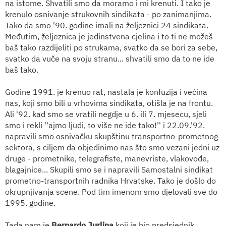
na istome. Shvatili smo da moramo i mi krenuti. I tako je
krenulo osnivanje strukovnih sindikata - po zanimanjima.
Tako da smo '90. godine imali na željeznici 24 sindikata.
Međutim, željeznica je jedinstvena cjelina i to ti ne možeš
baš tako razdijeliti po strukama, svatko da se bori za sebe,
svatko da vuče na svoju stranu... shvatili smo da to ne ide
baš tako.
Godine 1991. je krenuo rat, nastala je konfuzija i većina
nas, koji smo bili u vrhovima sindikata, otišla je na frontu.
Ali '92. kad smo se vratili negdje u 6. ili 7. mjesecu, sjeli
smo i rekli ''ajmo ljudi, to više ne ide tako!'' i 22.09.'92.
napravili smo osnivačku skupštinu transportno-prometnog
sektora, s ciljem da objedinimo nas što smo vezani jedni uz
druge - prometnike, telegrafiste, manevriste, vlakovođe,
blagajnice... Skupili smo se i napravili Samostalni sindikat
prometno-transportnih radnika Hrvatske. Tako je došlo do
okrupnjivanja scene. Pod tim imenom smo djelovali sve do
1995. godine.
Tada nam je
Bernardo Jurlina
koji je bio predsjednik