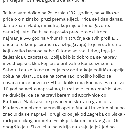
Ja kad sam došao na željeznicu '82. godine, na veliko se
pričalo o nizinskoj pruzi prema Rijeci. Priča se i dan danas.
Ja ne znam vladu, ministra, koji nije o tome govorio. I
današnji isto! Da bi se napravio pravi projekt treba
najmanje 5-6 godina vrhunskih stručnjaka svih profila. I
onda je to komplicirano i svi izbjegavaju; to je vruć krumpir
koji svatko baca od sebe. O tome se radi i zbog toga je
željeznica u zaostatku. Zbilja bi bilo dobro da se napravi
investicijski ciklus koji bi se prihvatilo konsenzusom u
Saboru i da se to ne mijenja bez obzira koja politička opcija
došla na vlast. I da se na tome radi onoliko koliko se
novaca može povući iz EU-a i koliko ima kod nas. Pa da i za
10 godina nešto napravimo, izuzetno bi puno značilo. Ako
ne drukčije, da se napravi barem od Koprivnice do
Karlovca. Mada ako ne povučemo skroz do granice s
Mađarskom nismo napravili opet ništa. Ali izuzetno bi puno
značilo da se napravi i drugi kolosijek od Zagreba do Siska -
radi putničkog prometa. Sisak je takoreći mrtav grad. Od
onog što je u Sisku bila industrija na kraju je još jedino