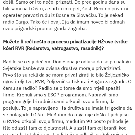
došli. Samo oni to neće
priznati. Do pred godinu dana su
bili sami na tržištu, a sad ih ima pet, šest. Recimo privatni
operater prevozi rudu iz Bosne za Slovačku. To je nekad
radio Cargo. Tako će i ovaj. I ja da imam novce bi odmah
uzeo prigradski promet grada Zagreba.
Možete li reći nešto o procesu privatizacije
HŽ-ove tvrtke
kćeri RVR (Redarstvo, vatrogastvo, rasadnik)?
Radilo se o sljedećem. Donesena je odluka da se po nalogu
Svjetske banke sva ovisna društva moraju privatizirati.
Prvo što su rekli da se mora privatizirati je bilo Željezničko
ugostiteljstvo, RVR, Željeznička tiskara i Pogon za zgrade. O
čemu se radilo? Radilo se o tome da smo htjeli spasiti
firme. Krenuli smo s ESOP programom. Napravili smo
program gdje bi radnici sami otkupili svoju firmu, da
posluju. To je napravljeno i ta društva su imala tri godine da
se prilagode tržištu. Međutim do toga nije došlo. Ljudi jesu
u RVR-u otkupili svoju firmu, međutim 90 posto prihoda je
išlo od zaštitarske djelatnosti. A u zaštitarskoj branši kod
nas vlada totalni kaos. Ljudi koji su odlazili sa željeznice u