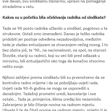
sve davali, svu sindikalnu članarinu, upravo na pomaganje
stradalima u ratu.
Kakva su u početku bila očekivanja radnika od sindikata?
Tada se 90 posto radnika učlanilo u sindikat, pogotovo u te
strukovne. Ostali smo iznenađeni. Danas je teško radnika
pridobiti jer postoje određena nezadovoljstva,
međutim
tada je vladao entuzijazam za stvaranjem nečeg novog. I to
bez obzira još, te '90., na nacionalnost, na spol, na starost.
Štoviše, stariji su radnici, koji su već bili pred odlazak u
mirovinu, bili entuzijastični oko toga da konačno stvorimo
nešto svoje.
Njihovi zahtjevi prema sindikatu bili
su prvenstveno da se
kontrolira radno vrijeme i da se poboljšaju uvjeti rada.
Uvjeti rada 90-ih godina ne mogu se usporediti s
današnjim. Tadašnji prometni uredi, kancelarije i sve
ostalo... Tada je, primjerice, klima uređaj bio nezamisliv.
Zabranjeno je bilo čitanje novina na radnom mjestu.
Uhvate li te da čitaš novine na radnom mjestu, prijetio ti je