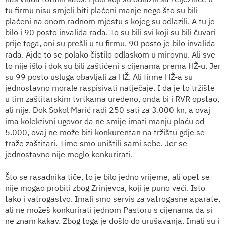
tu firmu nisu smjeli biti plaćeni manje nego što su bili
plaćeni na onom radnom mjestu s kojeg su odlazili. A tu je
bilo i 90 posto invalida rada. To su bili svi koji su bili čuvari
prije toga, oni su prešli u tu firmu. 90 posto je bilo invalida
rada. Ajde to se polako čistilo odlaskom u mirovnu. Ali sve
to nije išlo i dok su bili zaštićeni s cijenama prema HŽ-u. Jer
su 99 posto usluga obavljali za HŽ. Ali firme HŽ-a su
jednostavno morale raspisivati natječaje. I da je to tržište
u tim zaštitarskim tvrtkama uređeno, onda bi i RVR opstao,
ali nije. Dok Sokol Marić radi 250 sati za 3.000 kn, a ovaj
ima kolektivni ugovor da ne smije imati manju plaću od
5.000, ovaj ne može biti konkurentan na tržištu gdje se
traže zaštitari. Time smo uništili sami sebe. Jer se
jednostavno nije moglo konkurirati.
Što se rasadnika tiče, to je bilo jedno vrijeme, ali opet se
nije mogao probiti zbog Zrinjevca, koji je puno veći. Isto
tako i vatrogastvo. Imali smo servis za vatrogasne aparate,
ali ne možeš konkurirati jednom Pastoru s cijenama da si
ne znam kakav. Zbog toga je došlo do urušavanja. Imali su i