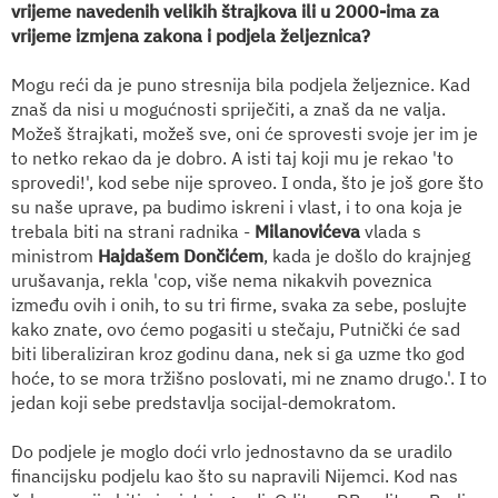
vrijeme navedenih velikih štrajkova ili u 2000-ima za
vrijeme izmjena zakona i podjela željeznica?
Mogu reći da je puno stresnija bila podjela željeznice. Kad
znaš da nisi u mogućnosti spriječiti, a znaš da ne valja.
Možeš štrajkati, možeš sve, oni će sprovesti svoje jer im je
to netko rekao da je dobro. A isti taj koji mu je rekao 'to
sprovedi!', kod sebe nije sproveo. I onda, što je još gore što
su naše uprave, pa budimo iskreni i vlast, i to ona koja je
trebala biti na strani radnika -
Milanovićeva
vlada s
ministrom
Hajdašem Dončićem
, kada je došlo do krajnjeg
urušavanja, rekla 'cop, više nema nikakvih poveznica
između ovih i onih, to su tri firme, svaka za sebe, poslujte
kako znate, ovo ćemo pogasiti u stečaju, Putnički će sad
biti liberaliziran kroz godinu dana, nek si ga uzme tko god
hoće, to se mora tržišno poslovati, mi ne znamo drugo.'. I to
jedan koji sebe predstavlja socijal-demokratom.
Do podjele je moglo doći vrlo jednostavno da se uradilo
financijsku podjelu kao što su napravili Nijemci. Kod nas