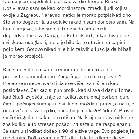
tadašnji predsjednik bio otišao za direktora u Rijeku.
Doživljavao sam se kao koordinatora između ljudi koji su
ovdje u Zagrebu. Naravno, netko je morao potpisivati ono
što smo dogovorili, ali odluke nikad nisam donosio sam. Na
kraju krajeva, tako smo ustrojeni da smo imali
dopredsjednike za Cargo, za Putnički itd., a kad bismo se
svi skupa usuglasili, moje je bilo da to stavim na papir i
potpišem. Gotovo nikad nije bilo takvih situacija da bi baš
ja morao presjeći.
Kad sam vidio da sam preumoran da bih to vodio,
prepustio sam mlađem. Zbog čega sam to napravio?!
Počeo sam sebe hvatati da sve više razmišljam kao
poslodavac. Jer kad si pun brojki, kad si svaki dan u tome,
kad čitaš izvješća... nije to radikalizam, onaj borbeni duh,
čim ti počinješ sumnjati jesu li oni možda u pravu, a ne ti, e
onda više nisi za taj dio, onda bolje da kažeš 'idem'! Prošle
su četiri godine kako sam otišao. Na kraju krajeva nitko ne
zna koliko je to stresan posao: 24 sata si na raspolaganju.
Ja sam u sindikat došao s 90 kila žive vage. Evo pogledajte
me danas. Došao sam na 72 kile i bilo je vrijeme da se