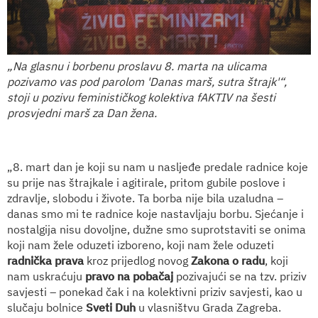
„Na glasnu i borbenu proslavu 8. marta na ulicama
pozivamo vas pod parolom 'Danas marš, sutra štrajk'“,
stoji u pozivu feminističkog kolektiva fAKTIV na šesti
prosvjedni marš za Dan žena.
„8. mart dan je koji su nam u nasljeđe predale radnice koje
su prije nas štrajkale i agitirale, pritom gubile poslove i
zdravlje, slobodu i živote. Ta borba nije bila uzaludna –
danas smo mi te radnice koje nastavljaju borbu. Sjećanje i
nostalgija nisu dovoljne, dužne smo suprotstaviti se onima
koji nam žele oduzeti izboreno, koji nam žele oduzeti
radnička prava
kroz prijedlog novog
Zakona o radu
, koji
nam uskraćuju
pravo na pobačaj
pozivajući se na tzv. priziv
savjesti – ponekad čak i na kolektivni priziv savjesti, kao u
slučaju bolnice
Sveti Duh
u vlasništvu Grada Zagreba.