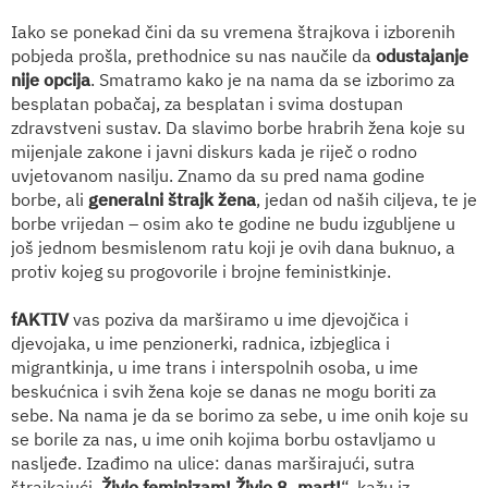
Iako se ponekad čini da su vremena štrajkova i izborenih
pobjeda prošla, prethodnice su nas naučile da
odustajanje
nije opcija
. Smatramo kako je na nama da se izborimo za
besplatan pobačaj, za besplatan i svima dostupan
zdravstveni sustav. Da slavimo borbe hrabrih žena koje su
mijenjale zakone i javni diskurs kada je riječ o rodno
uvjetovanom nasilju. Znamo da su pred nama godine
borbe, ali
generalni štrajk žena
, jedan od naših ciljeva, te je
borbe vrijedan – osim ako te godine ne budu izgubljene u
još jednom besmislenom ratu koji je ovih dana buknuo, a
protiv kojeg su progovorile i brojne feministkinje.
fAKTIV
vas poziva da marširamo u ime djevojčica i
djevojaka, u ime penzionerki, radnica, izbjeglica i
migrantkinja, u ime trans i interspolnih osoba, u ime
beskućnica i svih žena koje se danas ne mogu boriti za
sebe. Na nama je da se borimo za sebe, u ime onih koje su
se borile za nas, u ime onih kojima borbu ostavljamo u
nasljeđe. Izađimo na ulice: danas marširajući, sutra
štrajkajući.
Živio feminizam! Živio 8. mart!
“, kažu iz