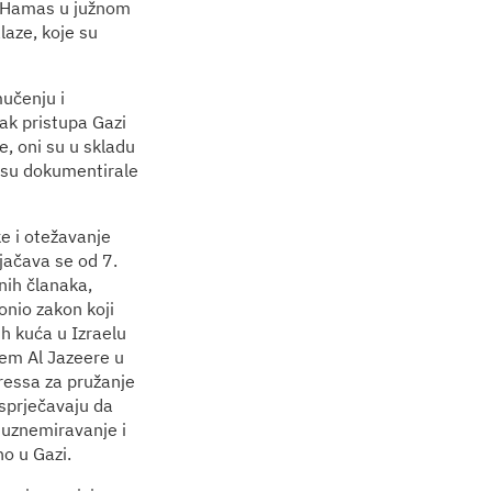
io Hamas u južnom
laze, koje su
mučenju i
tak pristupa Gazi
, oni su u skladu
 su dokumentirale
e i otežavanje
jačava se od 7.
nih članaka,
onio zakon koji
h kuća u Izraelu
jem Al Jazeere u
ressa za pružanje
 sprječavaju da
 uznemiravanje i
no u Gazi.