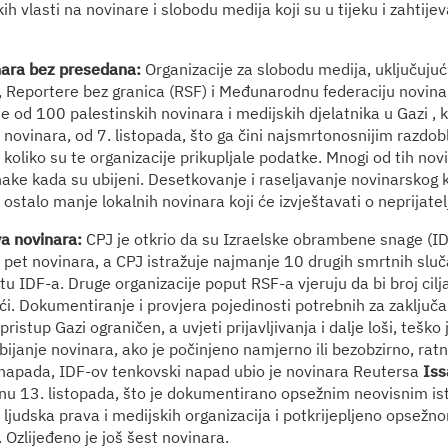
ih vlasti na novinare i slobodu medija koji su u tijeku i zahtijev
nara bez presedana:
Organizacije za slobodu medija, uključujuć
, Reportere bez granica (RSF) i Međunarodnu federaciju novinara
e od 100 palestinskih novinara i medijskih djelatnika u Gazi , k
a novinara, od 7. listopada, što ga čini najsmrtonosnijim razdo
koliko su te organizacije prikupljale podatke. Mnogi od tih novi
ake kada su ubijeni. Desetkovanje i raseljavanje novinarskog 
e ostalo manje lokalnih novinara koji će izvještavati o neprijate
va novinara:
CPJ je otkrio da su Izraelske obrambene snage (IDF)
 pet novinara, a CPJ istražuje najmanje 10 drugih smrtnih sluč
 IDF-a. Druge organizacije poput RSF-a vjeruju da bi broj cilj
ći. Dokumentiranje i provjera pojedinosti potrebnih za zaključa
 pristup Gazi ograničen, a uvjeti prijavljivanja i dalje loši, teško je
ijanje novinara, ako je počinjeno namjerno ili bezobzirno, ratni
napada, IDF-ov tenkovski napad ubio je novinara Reutersa
Iss
nu 13. listopada, što je dokumentirano opsežnim neovisnim i
a ljudska prava i medijskih organizacija i potkrijepljeno opsež
 Ozlijeđeno je još šest novinara.