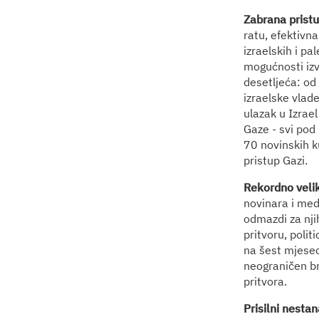
Zabrana pristu
ratu, efektivn
izraelskih i pa
mogućnosti izv
desetljeća: od
izraelske vlad
ulazak u Izrae
Gaze - svi pod 
70 novinskih k
pristup Gazi.
Rekordno veliki
novinara i medi
odmazdi za nji
pritvoru, polit
na šest mjeseci
neograničen br
pritvora.
Prisilni nestan