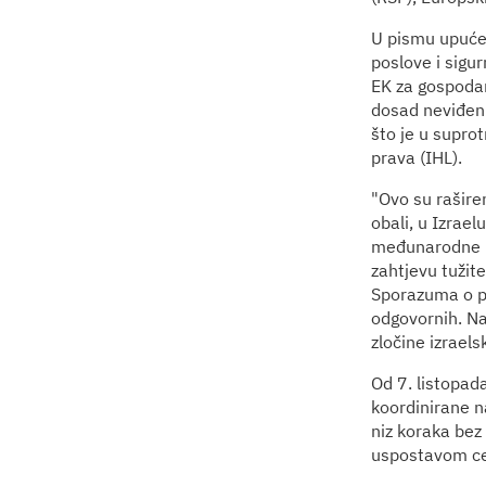
U pismu upu
poslove i sigu
EK za gospodar
dosad neviđeni
što je u supro
prava (IHL).
"Ovo su raširen
obali, u Izrael
međunarodne ne
zahtjevu tužit
Sporazuma o pri
odgovornih. Naž
zločine izraels
Od 7. listopad
koordinirane n
niz koraka bez
uspostavom cen