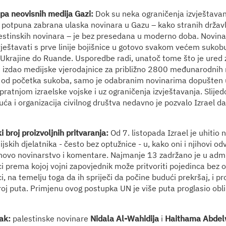
pa neovisnih medija Gazi:
Dok su neka ograničenja izvještavan
a potpuna zabrana ulaska novinara u Gazu – kako stranih državl
lestinskih novinara – je bez presedana u moderno doba. Novinari
ještavati s prve linije bojišnice u gotovo svakom većem sukobu 
 Ukrajine do Ruande. Usporedbe radi, unatoč tome što je ured 
e izdao medijske vjerodajnice za približno 2800 međunarodnih 
l od početka sukoba, samo je odabranim novinarima dopušten 
pratnjom izraelske vojske i uz ograničenja izvještavanja. Slije
uća i organizacija civilnog društva nedavno je pozvalo Izrael d
 broj proizvoljnih pritvaranja:
Od 7. listopada Izrael je uhitio
jskih djelatnika - često bez optužnice - u, kako oni i njihovi odv
hovo novinarstvo i komentare. Najmanje 13 zadržano je u adm
ici prema kojoj vojni zapovjednik može pritvoriti pojedinca bez 
, na temelju toga da ih spriječi da počine budući prekršaj, i p
oj puta. Primjenu ovog postupka UN je više puta proglasio obl
ak:
palestinske novinare
Nidala Al-Wahidija
i
Haithama Abdel