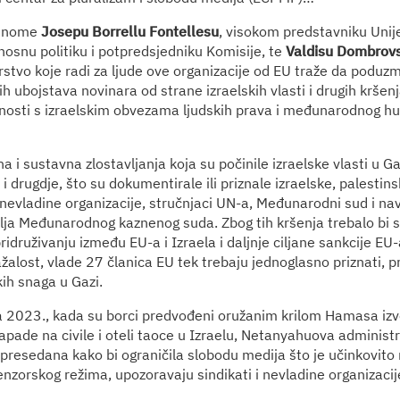
ćenome
Josepu Borrellu Fontellesu
, visokom predstavniku Unij
rnosnu politiku i potpredsjedniku Komisije, te
Valdisu Dombrov
stvo koje radi za ljude ove organizacije od EU traže da poduz
h ubojstava novinara od strane izraelskih vlasti i drugih kršen
tnosti s izraelskim obvezama ljudskih prava i međunarodnog 
a i sustavna zlostavljanja koja su počinile izraelske vlasti u G
u i drugdje, što su dokumentirale ili priznale izraelske, palestins
vladine organizacije, stručnjaci UN-a, Međunarodni sud i na
elja Međunarodnog kaznenog suda. Zbog tih kršenja trebalo bi 
druživanju između EU-a i Izraela i daljnje ciljane sankcije EU-
alost, vlade 27 članica EU tek trebaju jednoglasno priznati, pri
kih snaga u Gazi.
a 2023., kada su borci predvođeni oružanim krilom Hamasa izve
apade na civile i oteli taoce u Izraelu, Netanyahuova administr
 presedana kako bi ograničila slobodu medija što je učinkovito r
zorskog režima, upozoravaju sindikati i nevladine organizacije