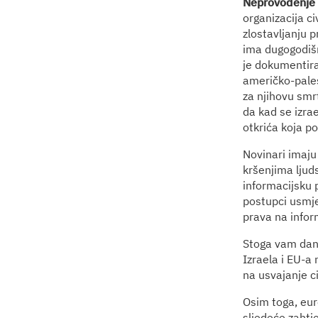
Neprovođenje i
organizacija ci
zlostavljanju 
ima dugogodišn
je dokumentira
američko-pale
za njihovu smr
da kad se izrae
otkrića koja p
Novinari imaju
kršenjima ljud
informacijsku 
postupci usmje
prava na infor
Stoga vam dan
Izraela i EU-a
na usvajanje c
Osim toga, euro
sljedeće zahtj