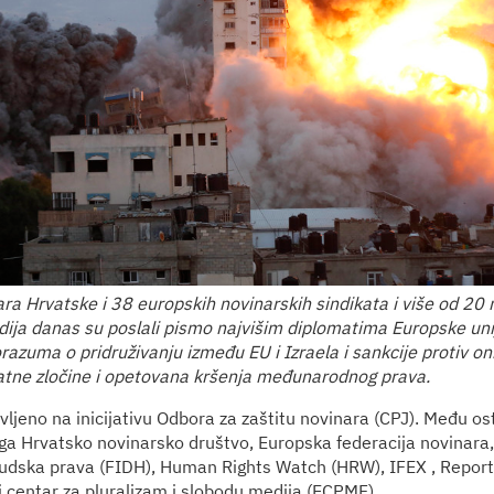
ara Hrvatske i 38 europskih novinarskih sindikata i više od 20
ija danas su poslali pismo najvišim diplomatima Europske unij
azuma o pridruživanju između EU i Izraela i sankcije protiv oni
atne zločine i opetovana kršenja međunarodnog prava.
vljeno na inicijativu Odbora za zaštitu novinara (CPJ). Među os
 ga Hrvatsko novinarsko društvo, Europska federacija novinar
ljudska prava (FIDH), Human Rights Watch (HRW), IFEX , Report
i centar za pluralizam i slobodu medija (ECPMF)…