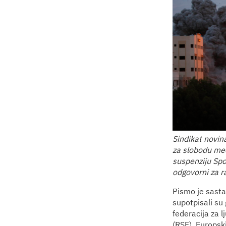
Sindikat novin
za slobodu med
suspenziju Spor
odgovorni za r
Pismo je sasta
supotpisali su
federacija za 
(RSF), Europsk