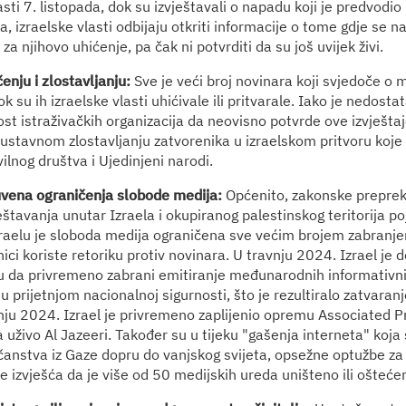
asti 7. listopada, dok su izvještavali o napadu koji je predvod
a, izraelske vlasti odbijaju otkriti informacije o tome gdje se na
a njihovo uhićenje, pa čak ni potvrditi da su još uvijek živi.
nju i zlostavljanju:
Sve je veći broj novinara koji svjedoče o 
ok su ih izraelske vlasti uhićivale ili pritvarale. Iako je nedosta
 istraživačkih organizacija da neovisno potvrde ove izvještaje
ustavnom zlostavljanju zatvorenika u izraelskom pritvoru koje
vilnog društva i Ujedinjeni narodi.
uvena ograničenja slobode medija:
Općenito, zakonske preprek
eštavanja unutar Izraela i okupiranog palestinskog teritorija po
zraelu je sloboda medija ograničena sve većim brojem zabranje
ici koriste retoriku protiv novinara. U travnju 2024. Izrael je d
u da privremeno zabrani emitiranje međunarodnih informativni
u prijetnjom nacionalnoj sigurnosti, što je rezultiralo zatvaran
bnju 2024. Izrael je privremeno zaplijenio opremu Associated P
 uživo Al Jazeeri. Također su u tijeku "gašenja interneta" koja
dočanstva iz Gaze dopru do vanjskog svijeta, opsežne optužbe za
e izvješća da je više od 50 medijskih ureda uništeno ili ošteće