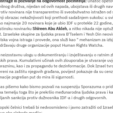
strage ili pozivanje na odgovornost počinitelja:
Unatoč opeto
vilnog društva, nijedan od ovih napada, ubojstava ili drugih na
protiv novinara nije transparentno ili sveobuhvatno istražen od
ji obrazac nekažnjivosti koji prethodi sadašnjem sukobu: u sv
o najmanje 20 novinara koje je ubio IDF u protekle 22 godine, 
stinsku novinarku
Shireen Abu Akleh
, a nitko nikada nije optu
t. Izraelske skupine za ljudska prava B'Tselem i Yesh Din neovis
lska vojna istraga i provede, ona služi kao " mehanizam za izbje
održavaju druge organizacije poput Human Rights Watcha.
 neizostavnu ulogu u dokumentiranju i izvještavanju o ratnim z
skih prava. Kumulativni učinak ovih zlouporaba je stvaranje uvj
prazninu, kao i za propagandu te dezinformacije. Dok Izrael tvrd
reni na zaštitu njegovih građana, povijest pokazuje da su cenz
macije pogrešan put do mira ili sigurnosti.
as pišemo kako bismo pozvali na suspenziju Sporazuma o prid
 na temelju toga što je prekršio međunarodna ljudska prava i k
iljanih sankcija protiv dužnosnika IDF-a i drugih odgovornih.
pski čelnici trebali bi nedvosmisleno i javno zatražiti od Izrae
eve oko slobode medija: