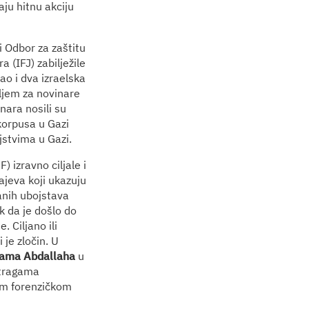
aju hitnu akciju
i Odbor za zaštitu
 (IFJ) zabilježile
ao i dva izraelska
bljem za novinare
nara nosili su
korpusa u Gazi
ljstvima u Gazi.
 izravno ciljale i
ajeva koji ukazuju
anih ubojstava
k da je došlo do
. Ciljano ili
 je zločin. U
ama Abdallaha
u
stragama
nom forenzičkom