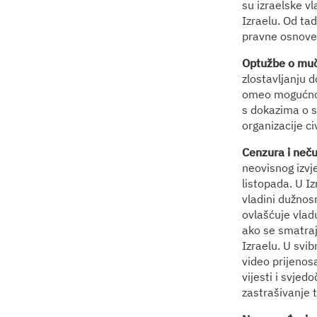
su izraelske vl
Izraelu. Od tad
pravne osnove z
Optužbe o muče
zlostavljanju d
omeo mogućnost
s dokazima o s
organizacije ci
Cenzura i neč
neovisnog izvj
listopada. U I
vladini dužnosn
ovlašćuje vlad
ako se smatraj
Izraelu. U svi
video prijenosa
vijesti i svje
zastrašivanje t