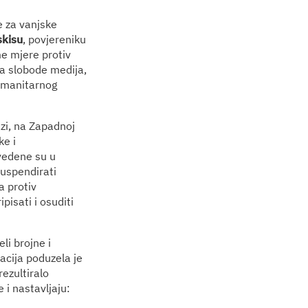
e za vanjske
skisu
, povjereniku
me mjere protiv
ja slobode medija,
humanitarnog
azi, na Zapadnoj
ke i
vedene su u
suspendirati
a protiv
pisati i osuditi
li brojne i
acija poduzela je
ezultiralo
 i nastavljaju: