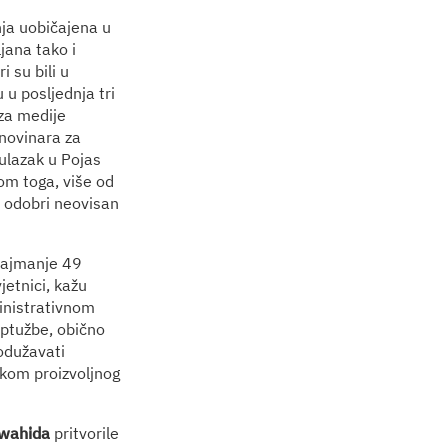
ja uobičajena u
jana tako i
 su bili u
u posljednja tri
za medije
novinara za
ulazak u Pojas
dom toga, više od
a odobri neovisan
 najmanje 49
jetnici, kažu
inistrativnom
optužbe, obično
rodužavati
ikom proizvoljnog
wahida
pritvorile