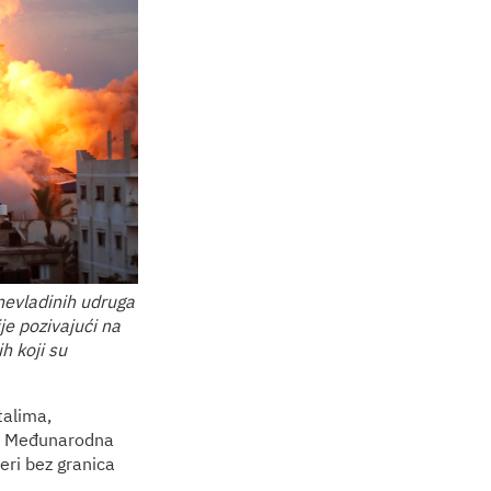
 nevladinih udruga
e pozivajući na
h koji su
talima,
a, Međunarodna
eri bez granica