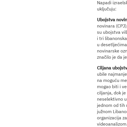
Napadi izraelsk
uključuju:
Ubojstva novi
novinara (CPJ)
su ubojstva viš
i tri libanonsk
u desetljećima 
novinarske ozn
značilo je da j
Ciljana ubojst
ubile najmanje
na moguću metu
mogao biti i ve
ciljanja, dok je
neselektivno ub
jednom od tih 
južnom Libano
organizacija z
videoanalizom.