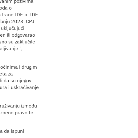
vanim pozivima
voda o
 strane IDF-a. IDF
ibnju 2023. CPJ
uključujući
žen ili odgovarao
no su zaključile
ljivanje ",
ločinima i drugim
eta za
i da su njegovi
ura i uskraćivanje
ruživanju između
azneno pravo te
la da ispuni