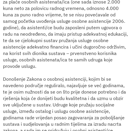
za plaće osobnih asistenata/ica (one sada iznose 2.000
kuna neto za polovicu radnog vremena, odnosno 4.000
kuna za puno radno vrijeme, te se nisu povećavale od
samog početka uvođenja usluge osobne asistencije 2006.
godine), da asistenti/ce budu zaposleni putem ugovora o
radu na neodređeno, da imaju pristup adekvatnoj edukaciji,
te da se cjelokupni sustav pružanja usluge osobne
asistencije adekvatno financira i učini dugoročno održivim,
na korist svih dionika sustava – prvenstveno korisnika
usluge, osobnih asistenata/ica te samih udruga koje
provode uslugu.
Donošenje Zakona o osobnoj asistenciji, kojim bi se
navedeno područje reguliralo, najavljuje se već godinama,
te je osim nužnosti da se on što prije donese potrebno i da
rješenja koja će donijeti budu kvalitetna i da uzmu u obzir
sve uključene u sustav. Udruge koje pružaju socijalne
usluge, između ostalog i uslugu osobne asistencije,
godinama rade vrijedan posao zagovaranja za poboljšanje
sustava i sudjelovanja u radnim tijelima za izradu nacrta
zakona, a sada im se pridružuju i osobni asistenti/ce