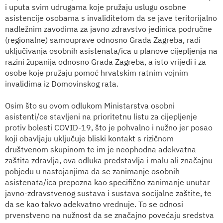
i uputa svim udrugama koje pružaju uslugu osobne
asistencije osobama s invaliditetom da se jave teritorijalno
nadležnim zavodima za javno zdravstvo jedinica područne
(regionalne) samouprave odnosno Grada Zagreba, radi
uključivanja osobnih asistenata/ica u planove cijepljenja na
razini županija odnosno Grada Zagreba, a isto vrijedi i za
osobe koje pružaju pomoć hrvatskim ratnim vojnim
invalidima iz Domovinskog rata.
Osim što su ovom odlukom Ministarstva osobni
asistenti/ce stavljeni na prioritetnu listu za cijepljenje
protiv bolesti COVID-19, što je pohvalno i nužno jer posao
koji obavljaju uključuje bliski kontakt s rizičnom
društvenom skupinom te im je neophodna adekvatna
zaštita zdravlja, ova odluka predstavlja i malu ali značajnu
pobjedu u nastojanjima da se zanimanje osobnih
asistenata/ica prepozna kao specifično zanimanje unutar
javno-zdravstvenog sustava i sustava socijalne zaštite, te
da se kao takvo adekvatno vrednuje. To se odnosi
prvenstveno na nužnost da se značajno povećaju sredstva