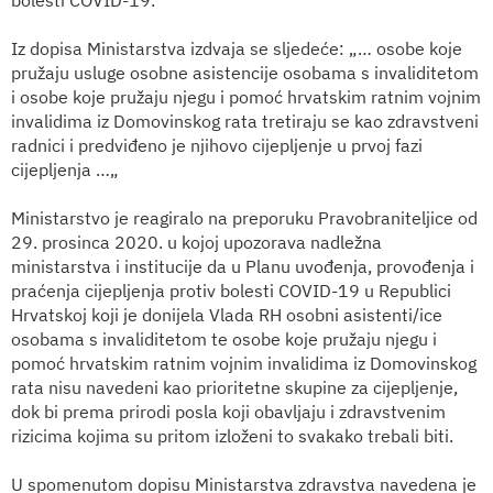
Iz dopisa Ministarstva izdvaja se sljedeće: „… osobe koje
pružaju usluge osobne asistencije osobama s invaliditetom
i osobe koje pružaju njegu i pomoć hrvatskim ratnim vojnim
invalidima iz Domovinskog rata tretiraju se kao zdravstveni
radnici i predviđeno je njihovo cijepljenje u prvoj fazi
cijepljenja …„
Ministarstvo je reagiralo na preporuku Pravobraniteljice od
29. prosinca 2020. u kojoj upozorava nadležna
ministarstva i institucije da u
Planu uvođenja, provođenja i
praćenja cijepljenja protiv bolesti COVID-19 u Republici
Hrvatskoj
koji je donijela Vlada RH osobni asistenti/ice
osobama s invaliditetom te osobe koje pružaju njegu i
pomoć hrvatskim ratnim vojnim invalidima iz Domovinskog
rata nisu navedeni kao prioritetne skupine za cijepljenje,
dok bi prema prirodi posla koji obavljaju i zdravstvenim
rizicima kojima su pritom izloženi to svakako trebali biti.
U spomenutom dopisu Ministarstva zdravstva navedena je