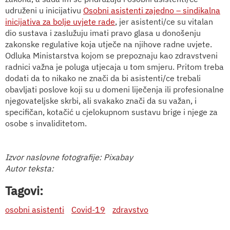
udruženi u inicijativu
Osobni asistenti zajedno – sindikalna
inicijativa za bolje uvjete rade
, jer asistenti/ce su vitalan
dio sustava i zaslužuju imati pravo glasa u donošenju
zakonske regulative koja utječe na njihove radne uvjete.
Odluka Ministarstva kojom se prepoznaju kao zdravstveni
radnici važna je poluga utjecaja u tom smjeru. Pritom treba
dodati da to nikako ne znači da bi asistenti/ce trebali
obavljati poslove koji su u domeni liječenja ili profesionalne
njegovateljske skrbi, ali svakako znači da su važan, i
specifičan, kotačić u cjelokupnom sustavu brige i njege za
osobe s invaliditetom.
Izvor naslovne fotografije: Pixabay
Autor teksta:
Tagovi:
osobni asistenti
Covid-19
zdravstvo