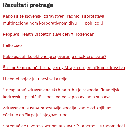
Rezultati pretrage
Kako su se slovenski zdravstveni radnici suprotstavili
multinacionalnom korporativnom divu — i pobijedili
People's Health Dispatch slavi četvrti rođendan!
Bello ciao
Kako ojačati kolektivno pregovaranje u sektoru skrbi?
Što možemo naučiti iz najvećeg štrajka u njemačkom zdravstvu
Liječnici najavljuju novi val akcija
"'Besplatna' zdravstvena skrb na rubu je raspada, financijski,
kadrovski i psihički" – posljedice zapostavljanja sustava
Zdravstveni sustav zapostavlja specijalizante od kojih se
očekuje da "krpaju" njegove rupe
Spremačice u zdravstvenom sustavu: “Stanemo li s radom doći