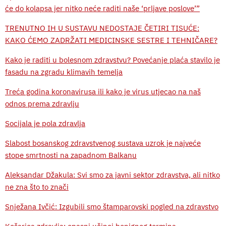
će do kolapsa jer nitko neće raditi naše ‘prljave poslove’”
TRENUTNO IH U SUSTAVU NEDOSTAJE ČETIRI TISUĆE:
KAKO ĆEMO ZADRŽATI MEDICINSKE SESTRE I TEHNIČARE?
Kako je raditi u bolesnom zdravstvu? Povećanje plaća stavilo je
fasadu na zgradu klimavih temelja
Treća godina koronavirusa ili kako je virus utjecao na naš
odnos prema zdravlju
Socijala je pola zdravlja
Slabost bosanskog zdravstvenog sustava uzrok je najveće
stope smrtnosti na zapadnom Balkanu
Aleksandar Džakula: Svi smo za javni sektor zdravstva, ali nitko
ne zna što to znači
Snježana Ivčić: Izgubili smo štamparovski pogled na zdravstvo