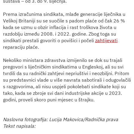
sustava – od 3. do 9. siječnja.
Prema izračunima sindikata, mlađe generacije liječnika u
Velikoj Britaniji su se suočile s padom plaće od čak 26 %
kada se uzmu u obzir inflacija i rast troškova života u
razdoblju između 2008. i 2022. godine. Zbog toga su
sindikati prestali govoriti o povišici i počeli
zahtijevati
reparaciju plaće.
Nekoliko ministara zdravstva izmijenilo se dok su trajali
pregovori s liječničkim sindikatima u Engleskoj, ali su svi
tvrdili da su radnički zahtjevi nepriuštivi i neozbiljni. Pritom
su predstavnici vlade u više navrata sabotirali i odugovlačili
s razgovorima, ali nisu uspjeli pokolebati sindikate koji su
tako, kada se zbroje svi dani industrijske akcije u 2023.
godini, proveli skoro puni mjesec u štrajku.
Naslovna fotografija: Lucija Makovica/Radnička prava
Tekst napisala: