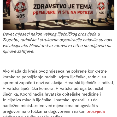
Devet mjeseci nakon velikog liječničkog prosvjeda u
Zagrebu, radničke i strukovne organizacije najavile su novi
val akcija ako Ministarstvo zdravstva hitno ne odgovori na
njihove zahtjeve.
Ako Vlada do kraja ovog mjeseca ne pokrene konkretne
korake za poboljšanje radnih uvjeta liječnika, radnici su
spremni započeti novi val akcija. Hrvatski liječnički sindikat,
Hrvatska liječnička komora, Hrvatska udruga bolničkih
liječnika, Koordinacija hrvatske obiteljske medicine i
Inicijativa mladih liječnika Hrvatske upozorili su da
nadležno ministarstvo već mjesecima odugovlači s
pregovorima o točkama dogovorenim nakon
prosvjeda
održanog u ožujku prošle godine.