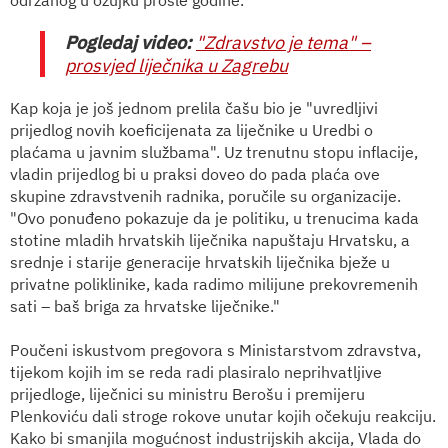
Pogledaj video:
"Zdravstvo je tema" –
prosvjed liječnika u Zagrebu
Kap koja je još jednom prelila čašu bio je "uvredljivi
prijedlog novih koeficijenata za liječnike u Uredbi o
plaćama u javnim službama". Uz trenutnu stopu inflacije,
vladin prijedlog bi u praksi doveo do pada plaća ove
skupine zdravstvenih radnika, poručile su organizacije.
"Ovo ponuđeno pokazuje da je politiku, u trenucima kada
stotine mladih hrvatskih liječnika napuštaju Hrvatsku, a
srednje i starije generacije hrvatskih liječnika bježe u
privatne poliklinike, kada radimo milijune prekovremenih
sati – baš briga za hrvatske liječnike."
Poučeni iskustvom pregovora s Ministarstvom zdravstva,
tijekom kojih im se reda radi plasiralo neprihvatljive
prijedloge, liječnici su ministru Berošu i premijeru
Plenkoviću dali stroge rokove unutar kojih očekuju reakciju.
Kako bi smanjila mogućnost industrijskih akcija, Vlada do