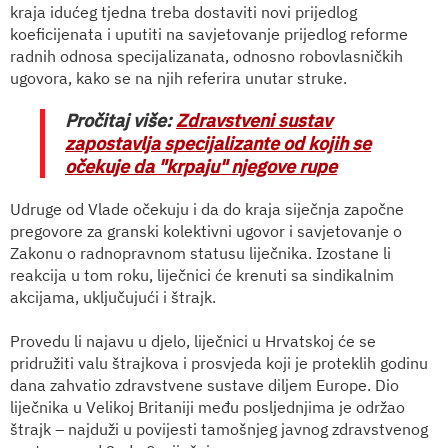
kraja idućeg tjedna treba dostaviti novi prijedlog
koeficijenata i uputiti na savjetovanje prijedlog reforme
radnih odnosa specijalizanata, odnosno robovlasničkih
ugovora, kako se na njih referira unutar struke.
Pročitaj više:
Zdravstveni sustav
zapostavlja specijalizante od kojih se
očekuje da "krpaju" njegove rupe
Udruge od Vlade očekuju i da do kraja siječnja započne
pregovore za granski kolektivni ugovor i savjetovanje o
Zakonu o radnopravnom statusu liječnika. Izostane li
reakcija u tom roku, liječnici će krenuti sa sindikalnim
akcijama, uključujući i štrajk.
Provedu li najavu u djelo, liječnici u Hrvatskoj će se
pridružiti valu štrajkova i prosvjeda koji je proteklih godinu
dana zahvatio zdravstvene sustave diljem Europe. Dio
liječnika u Velikoj Britaniji među posljednjima je održao
štrajk – najduži u povijesti tamošnjeg javnog zdravstvenog