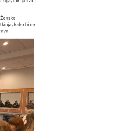
ruga, inicijativa i
m Ženske
tkinja, kako bi se
rava.