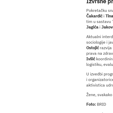
Izvrsne pr
Pokretačku snag
Čakardić
i
Tina
tim u sastavu 
Jagića
i
Jakov
Aktualni interd
sociologije i j
Ostojić
razvija
prava na zdrav
Ivšić
koordinir
logistiku, evalu
U izvedbi progr
i organizatoric
aktivistica udru
Žene, svakako 
Foto:
BRID