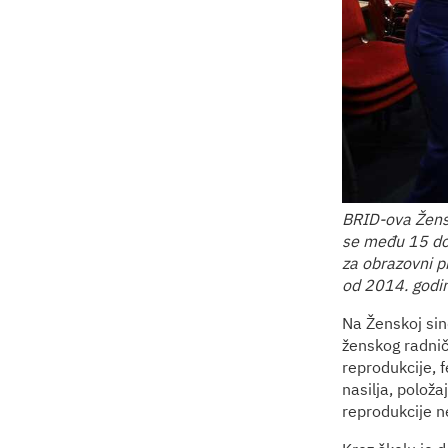
BRID-ova Žensk
se među 15 dob
za obrazovni p
od 2014. godi
Na Ženskoj sind
ženskog radnič
reprodukcije, 
nasilja, položa
reprodukcije n