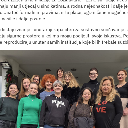
maju manji utjecaj u sindikatima, a rodna nejednakost i dalje j
. Unatoč formalnim pravima, niže plaće, ograničene mogućnos
 nasilje i dalje postoje.
dostaju znanje i unutarnji kapaciteti za sustavno suočavanje 
ju sigurne prostore u kojima mogu podijeliti svoja iskustva. Po
 reproduciraju unutar samih institucija koje bi ih trebale suzbij