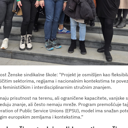
nost Ženske sindikalne škole: "Projekt je osmišljen kao fleksibi
azličitim sektorima, regijama i nacionalnim kontekstima te pove
 s feminističkim i interdisciplinarnim stručnim znanjem.
maju prisutnost na terenu, ali ograničene kapacitete, vanjske s
jeduju znanje, ali često nemaju mreže. Program premošćuje taj
ation of Public Service Unions (EPSU), model ima snažan pote
ugim europskim zemljama i kontekstima.“