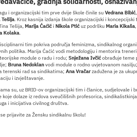
edavačice, gradnja solidarnosti, osnaživan
u i organizacijski tim prve dvije škole činile su
Vedrana Bibić
 Tešija
. Kroz kasnija izdanja škole organizacijski i koncepcijski
Tina Tešija,
Marija Ćaćić
i
Nikola Ptić
uz podršku
Maria Kikaša
a Kolaka
.
isciplinarni tim pokriva područja feminizma, sindikalnog organi
avnih politika. Marija Ćaćić vodi metodologiju i mentorira trener
 teorijske module o radu i rodu;
Snježana Ivčić
obrađuje teme p
lje;
Bruna Nedoklan
vodi module o rodno uvjetovanom nasilju
a terenski rad sa sindikatima;
Ana Vračar
zadužena je za ukupn
aciju i izvještavanje.
ama su, uz BRID-ov organizacijski tim i članice, sudjelovale i 
e koje dolaze iz redova sveučilišnih profesorica, sindikalistkinja,
ga i inicijativa civilnog društva.
se prijavite za Žensku sindikalnu školu!