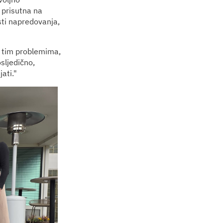
e prisutna na
ti napredovanja,
s tim problemima,
sljedično,
ati."