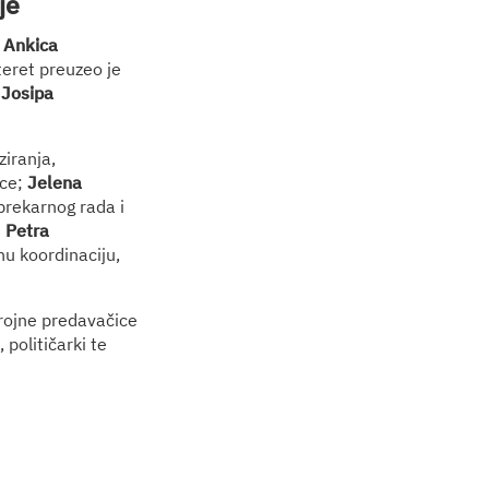
je
,
Ankica
 teret preuzeo je
,
Josipa
ziranja,
ice;
Jelena
rekarnog rada i
;
Petra
u koordinaciju,
brojne predavačice
 političarki te