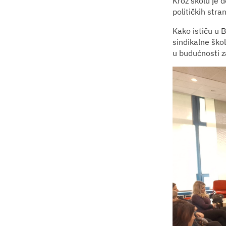
Kroz školu je d
političkih stra
Kako ističu u 
sindikalne škol
u budućnosti za