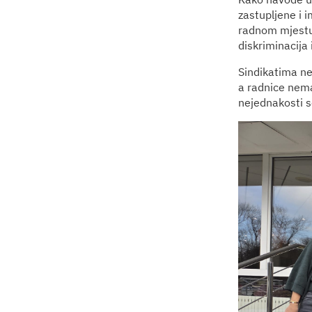
zastupljene i i
radnom mjestu
diskriminacija i
Sindikatima ne
a radnice nema
nejednakosti se