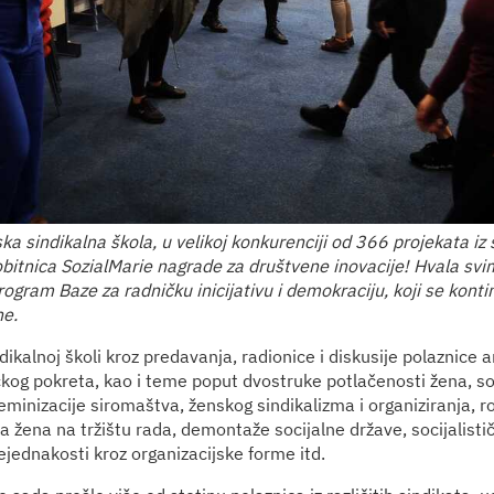
a sindikalna škola, u velikoj konkurenciji od 366 projekata iz 
itnica SozialMarie nagrade za društvene inovacije! Hvala svima
rogram Baze za radničku inicijativu i demokraciju, koji se kont
ne.
ikalnoj školi kroz predavanja, radionice i diskusije polaznice an
kog pokreta, kao i teme poput dvostruke potlačenosti žena, so
feminizacije siromaštva, ženskog sindikalizma i organiziranja, 
ja žena na tržištu rada, demontaže socijalne države, socijalist
ejednakosti kroz organizacijske forme itd.