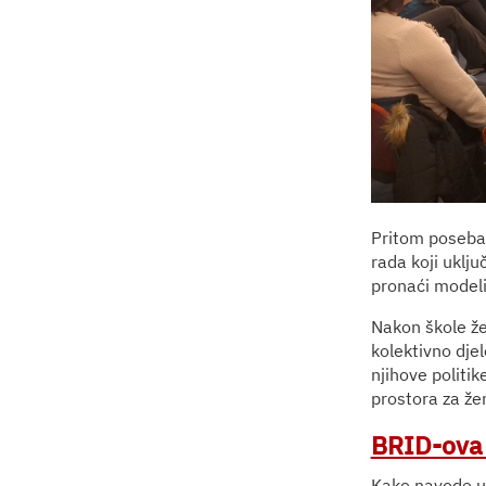
Pritom poseban
rada koji uklju
pronaći modeli 
Nakon škole že
kolektivno dje
njihove politik
prostora za že
BRID-ova Ž
Kako navode u 