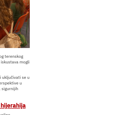
og terenskog
h iskustava mogli
uključivati se u
erspektive u
 sigurnijih
hijerahija
voljno