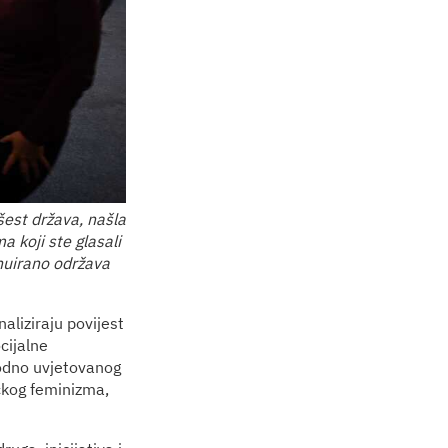
šest država, našla
 koji ste glasali
inuirano održava
aliziraju povijest
cijalne
rodno uvjetovanog
ičkog feminizma,