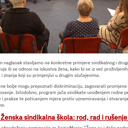
 naglasak stavljamo na konkretne primjere sindikalnog i drug
čuje ili se odnosi na iskustva žena, kako bi se iz već proživljeni
i znanja koji su primjenjivi u drugim slučajevima.
ne bolje mogu prepoznati diskriminaciju, zagovarati promjene i 
lovanje. Istodobno, program jača sindikate uvođenjem rodne p
e i prakse te poticanjem mjera protiv uznemiravanja i stvaranja
ne.
enska sindikalna škola: rod, rad i rušenje 
obrazloženju nominacije za SozialMarie: "Žene su i dalje nedo