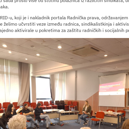
o sada prošlo više od stotinu polaznica iz različitih sindikata, ud
naka.
BRID-u, koji je i nakladnik portala Radnička prava, održavanje
e želimo učvrstiti veze između radnica, sindikalistkinja i aktivis
jedno aktivirale u pokretima za zaštitu radničkih i socijalnih p