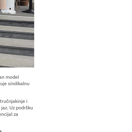
lan model
zuje sindikalnu
tručnjakinje i
 jaz. Uz podršku
ncijal za