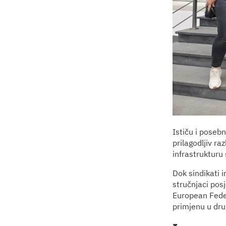
Ističu i poseb
prilagodljiv r
infrastrukturu
Dok sindikati i
stručnjaci pos
European Feder
primjenu u dr