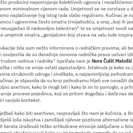
što producira nepostojanje kolektivnih ugovora i nezaštićenost
sanom minimalnom cijenom rada. Umjetnost se ne svrstava u
 samo naplaćivanje tog istog rada slabo regulirano. Kučinac je
novcu i ugovorima često smatra trivijalnošću, a onaj „koji ih j
 neuspješan ili nedovoljno talentiran“ te se umjetnost svodi na
se umjetnik smatra „genijalcem koji stvara na valu lude inspirac
ukacije bila sam nešto informirana o radničkim pravima, ali be
 osvijestila da su današnja osnovna radnička prava ustvari iz
trudom radnica i radnika“ ispričala nam je
Nora Čulić Matošić
ička i nitko ne smije ostati zapostavljen. Istaknula je kako su joj
ovima strukovnih udruga i sindikata, a najzanimljivija psihodra
činac je objasnila da su kroz psihodramu htjeli sve osnažiti d
ljno asertivni, kako bi mogli biti i kako bi im to pomoglo, a pri
tarnje procese pojedinca, koji se pritom događaju i
koče
nas da
iri vanjski kontekst.
ežbali kako biti asertivan, raspravljali što nam je kočnica, a š
dijelili loša iskustva i zamišljali njihove pozitivne alternativne 
it karata izražavali teško artikulirane emocije zaključane u želu
anović objašnjavajući kako su im te metode pomogle da se još