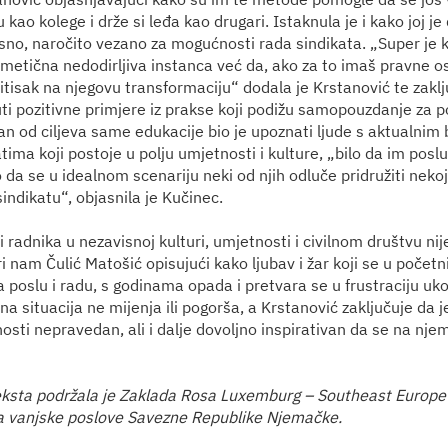
 kao kolege i drže si leđa kao drugari. Istaknula je i kako joj j
risno, naročito vezano za mogućnosti rada sindikata. „Super je 
rmetična nedodirljiva instanca već da, ako za to imaš pravne os
itisak na njegovu transformaciju“ dodala je Krstanović te zaklj
ti pozitivne primjere iz prakse koji podižu samopouzdanje za p
dan od ciljeva same edukacije bio je upoznati ljude s aktualnim
ima koji postoje u polju umjetnosti i kulture, „bilo da im posl
lo da se u idealnom scenariju neki od njih odluče pridružiti neko
 sindikatu“, objasnila je Kučinec.
i radnika u nezavisnoj kulturi, umjetnosti i civilnom društvu nij
i nam Čulić Matošić opisujući kako ljubav i žar koji se u poče
 poslu i radu, s godinama opada i pretvara se u frustraciju uko
lna situacija ne mijenja ili pogorša, a Krstanović zaključuje da j
nosti nepravedan, ali i dalje dovoljno inspirativan da se na nje
eksta podržala je Zaklada Rosa Luxemburg – Southeast Europe
a vanjske poslove Savezne Republike Njemačke.