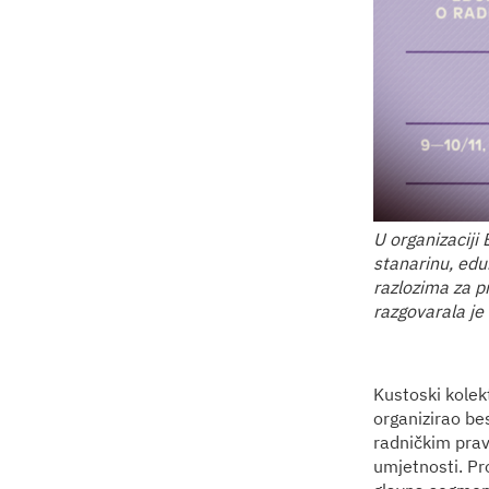
U organizaciji
stanarinu, edu
razlozima za p
razgovarala je
Kustoski kolek
organizirao bes
radničkim pravi
umjetnosti. Pr