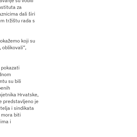
avanje su vodili
nstituta za
znicima dali širi
em tržištu rada s
pokažemo koji su
 oblikovali“,
 pokazati
ednom
tu su bili
benih
mjetnika Hrvatske,
ke predstavljeno je
elja i sindikata
mora biti
ima i