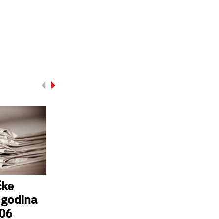
čke
 godina
 06