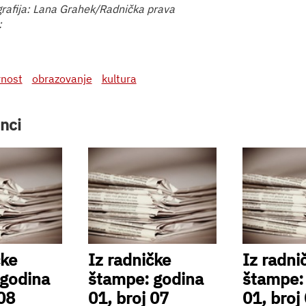
rafija: Lana Grahek/Radnička prava
:
rnost
obrazovanje
kultura
nci
čke
Iz radničke
Iz radni
 godina
štampe: godina
štampe:
 08
01, broj 07
01, broj