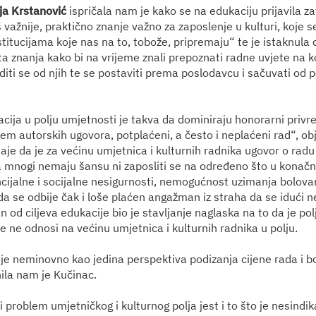
ja Krstanović
ispričala nam je kako se na edukaciju prijavila za
oš važnije, praktično znanje važno za zaposlenje u kulturi, koje 
itucijama koje nas na to, tobože, pripremaju“ te je istaknula d
ta znanja kako bi na vrijeme znali prepoznati radne uvjete na k
aditi se od njih te se postaviti prema poslodavcu i sačuvati od 
acija u polju umjetnosti je takva da dominiraju honorarni priv
m autorskih ugovora, potplaćeni, a često i neplaćeni rad“, o
aje da je za većinu umjetnica i kulturnih radnika ugovor o ra
 mnogi nemaju šansu ni zaposliti se na određeno što u konačnic
ncijalne i socijalne nesigurnosti, nemogućnost uzimanja bolovan
 se odbije čak i loše plaćen angažman iz straha da se idući ne
n od ciljeva edukacije bio je stavljanje naglaska na to da je pol
e ne odnosi na većinu umjetnica i kulturnih radnika u polju.
 je neminovno kao jedina perspektiva podizanja cijene rada i bo
nila nam je Kučinac.
i problem umjetničkog i kulturnog polja jest i to što je nesindika