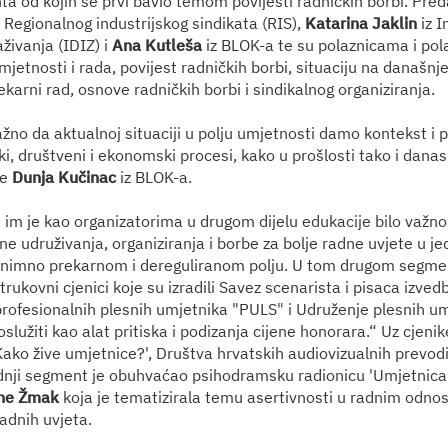
a od kojih se prvi bavio temom povijesti radničkih borbi. Pred
 Regionalnog industrijskog sindikata (RIS),
Katarina Jaklin
iz I
živanja (IDIZ) i
Ana Kutleša
iz BLOK-a te su polaznicama i pola
jetnosti i rada, povijest radničkih borbi, situaciju na današnj
karni rad, osnove radničkih borbi i sindikalnog organiziranja.
ažno da aktualnoj situaciji u polju umjetnosti damo kontekst i 
ki, društveni i ekonomski procesi, kako u prošlosti tako i danas,
je
Dunja Kučinac
iz BLOK-a.
a im je kao organizatorima u drugom dijelu edukacije bilo važno
ne udruživanja, organiziranja i borbe za bolje radne uvjete u j
znimno prekarnom i dereguliranom polju. U tom drugom segmen
trukovni cjenici koje su izradili Savez scenarista i pisaca izved
profesionalnih plesnih umjetnika "PULS" i Udruženje plesnih u
služiti kao alat pritiska i podizanja cijene honorara.“ Uz cjeni
'Kako žive umjetnice?', Društva hrvatskih audiovizualnih prevodit
nji segment je obuhvaćao psihodramsku radionicu 'Umjetnica 
ne Žmak
koja je tematizirala temu asertivnosti u radnim odnos
adnih uvjeta.