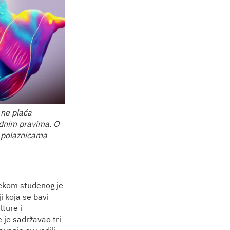
 ne plaća
adnim pravima. O
i polaznicama
ijekom studenog je
i koja se bavi
lture i
 je sadržavao tri