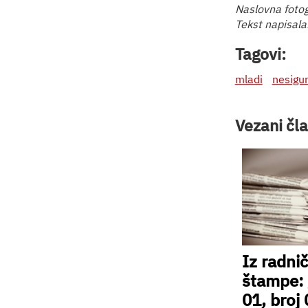
Naslovna fotog
Tekst napisala
Tagovi:
mladi
nesigu
Vezani čla
Iz radni
štampe:
01, broj