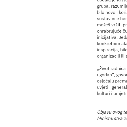
grupa, razumiju
bilo novo i ko
sustav nije he
možeš vršiti pr
ohrabrujuće ču
inicijativa. Je
konkretnim alat
inspiracija, bi
organizaciji ili
„Život radnica 
ugodan“, govor
osjećaju prema
uvjeti i genera
kulturi i umjet
Objavu ovog t
Ministarstva z