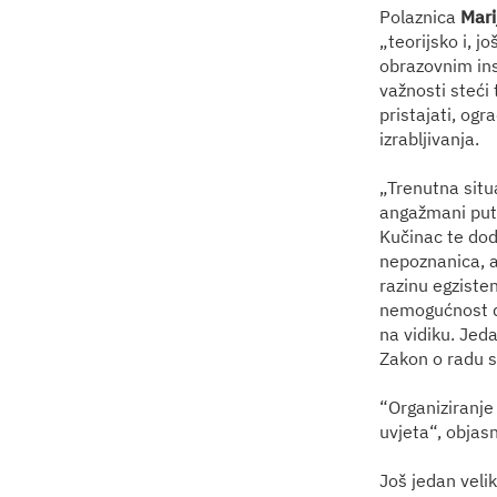
Polaznica
Mari
„teorijsko i, j
obrazovnim inst
važnosti steći 
pristajati, ogr
izrabljivanja.
„Trenutna situ
angažmani pute
Kučinac te dod
nepoznanica, a
razinu egziste
nemogućnost da
na vidiku. Jeda
Zakon o radu s
“Organiziranje
uvjeta“, objas
Još jedan velik