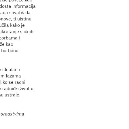
e dosta informacija
kada shvatiš da
nove, ti uistinu
učila kako je
okretanje sličnih
 borbama i
uže kao
j borbenoj
e idealan i
tnim fazama
liko se radni
e radnički život u
mu ustraje.
 sredstvima