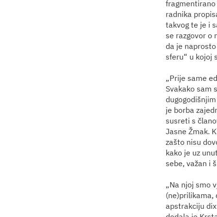
fragmentirano 
radnika propi
takvog te je i
se razgovor o 
da je naprosto
sferu“ u kojoj 
„Prije same ed
Svakako sam si
dugogodišnjim 
je borba zajedn
susreti s član
Jasne Žmak. Ku
zašto nisu dovo
kako je uz unu
sebe, važan i š
„Na njoj smo vj
(ne)prilikama, 
apstrakciju dix
dodala je Krst