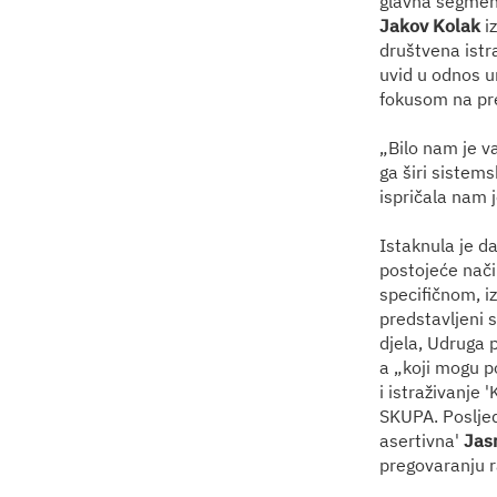
glavna segment
Jakov Kolak
iz
društvena istra
uvid u odnos um
fokusom na pre
„Bilo nam je v
ga širi sistems
ispričala nam 
Istaknula je d
postojeće nači
specifičnom, i
predstavljeni s
djela, Udruga 
a „koji mogu po
i istraživanje 
SKUPA. Posljed
asertivna'
Jas
pregovaranju r