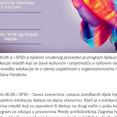
 BLOK-a i SPID-a tijekom studenog proveden je program Aplauz
kacije mladih koji se bave kulturom i umjetnošću o njihovim r
rovedbu edukacije te o njenoj uspješnosti s organizatoricama 
 Sara Panjkota.
tiv BLOK i SPID – Savez scenarista i pisaca izvedbenih djela t
platnu edukaciju Aplauz ne plaća stanarinu. Riječ je o edukacij
ma mladih koji su zaposleni ili djeluju na drugi način u polju ku
ogram se odvijao u prostorima Mreže antifašistkinja Zagreba te