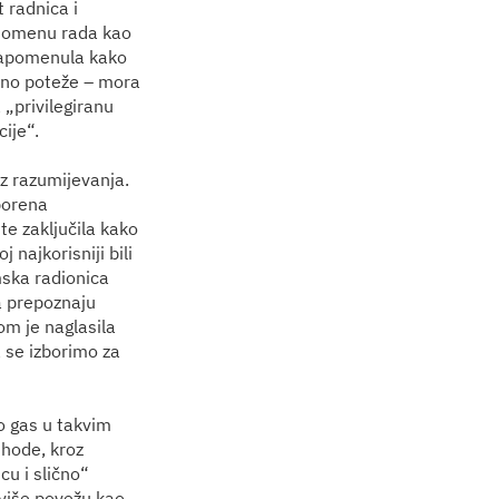
 radnica i
 domenu rada kao
 napomenula kako
avno poteže – mora
 „privilegiranu
ije“.
z razumijevanja.
borena
te zaključila kako
 najkorisniji bili
mska radionica
a prepoznaju
tom je naglasila
 se izborimo za
to gas u takvim
ishode, kroz
cu i slično“
 više povežu kao