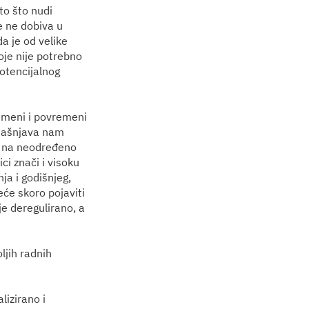
to što nudi
se ne dobiva u
a je od velike
oje nije potrebno
potencijalnog
remeni i povremeni
bjašnjava nam
du na neodređeno
i znači i visoku
ja i godišnjeg,
će skoro pojaviti
je deregulirano, a
ljih radnih
lizirano i