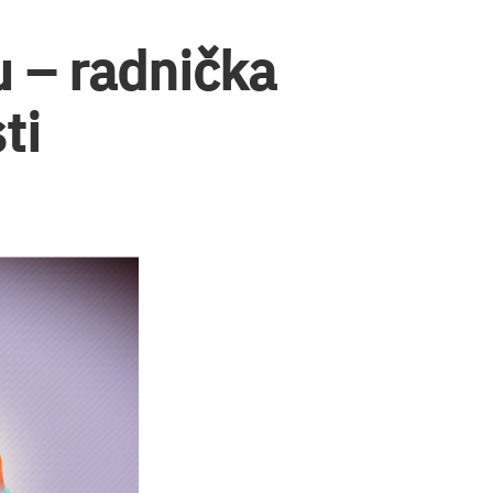
u – radnička
ti