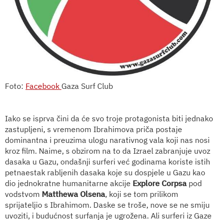
Foto:
Facebook
Gaza Surf Club
Iako se isprva čini da će svo troje protagonista biti jednako
zastupljeni, s vremenom Ibrahimova priča postaje
dominantna i preuzima ulogu narativnog vala koji nas nosi
kroz film. Naime, s obzirom na to da Izrael zabranjuje uvoz
dasaka u Gazu, ondašnji surferi već godinama koriste istih
petnaestak rabljenih dasaka koje su dospjele u Gazu kao
dio jednokratne humanitarne akcije
Explore Corpsa
pod
vodstvom
Matthewa Olsena
, koji se tom prilikom
sprijateljio s Ibrahimom. Daske se troše, nove se ne smiju
uvoziti, i budućnost surfanja je ugrožena. Ali surferi iz Gaze