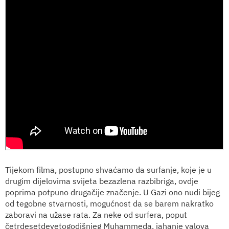
Tijekom filma, postupno shvaćamo da surfanje, koje je u
drugim dijelovima svijeta bezazlena razbibriga, ovdje
poprima potpuno drugačije značenje. U Gazi ono nudi bijeg
od tegobne stvarnosti, mogućnost da se barem nakratko
zaboravi na užase rata. Za neke od surfera, poput
četrdesetdevetogodišnjeg Muhammeda, jahanje valova