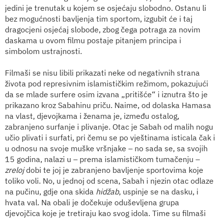
jedini je trenutak u kojem se osjećaju slobodno. Ostanu li
bez mogućnosti bavljenja tim sportom, izgubit će i taj
dragocjeni osjećaj slobode, zbog čega potraga za novim
daskama u ovom filmu postaje pitanjem principa i
simbolom ustrajnosti.
Filmaši se nisu libili prikazati neke od negativnih strana
života pod represivnim islamističkim režimom, pokazujući
da se mlade surfere osim izvana „pritišće“ i iznutra što je
prikazano kroz Sabahinu priču. Naime, od dolaska Hamasa
na vlast, djevojkama i ženama je, između ostalog,
zabranjeno surfanje i plivanje. Otac je Sabah od malih nogu
učio plivati i surfati, pri čemu se po vještinama isticala čak i
u odnosu na svoje muške vršnjake – no sada se, sa svojih
15 godina, nalazi u – prema islamističkom tumačenju –
zreloj
dobi te joj je zabranjeno bavljenje sportovima koje
toliko voli. No, u jednoj od scena, Sabah i njezin otac odlaze
na pučinu, gdje ona skida
hidžab
, uspinje se na dasku, i
hvata val. Na obali je dočekuje oduševljena grupa
djevojčica koje je tretiraju kao svog idola. Time su filmaši