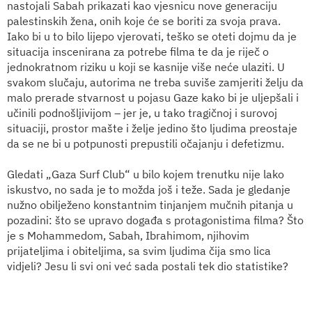
nastojali Sabah prikazati kao vjesnicu nove generaciju
palestinskih žena, onih koje će se boriti za svoja prava.
Iako bi u to bilo lijepo vjerovati, teško se oteti dojmu da je
situacija inscenirana za potrebe filma te da je riječ o
jednokratnom riziku u koji se kasnije više neće ulaziti. U
svakom slučaju, autorima ne treba suviše zamjeriti želju da
malo prerade stvarnost u pojasu Gaze kako bi je uljepšali i
učinili podnošljivijom – jer je, u tako tragičnoj i surovoj
situaciji, prostor mašte i želje jedino što ljudima preostaje
da se ne bi u potpunosti prepustili očajanju i defetizmu.
Gledati „Gaza Surf Club“ u bilo kojem trenutku nije lako
iskustvo, no sada je to možda još i teže. Sada je gledanje
nužno obilježeno konstantnim tinjanjem mučnih pitanja u
pozadini: što se upravo događa s protagonistima filma? Što
je s Mohammedom, Sabah, Ibrahimom, njihovim
prijateljima i obiteljima, sa svim ljudima čija smo lica
vidjeli? Jesu li svi oni već sada postali tek dio statistike?