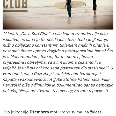
"Gledati „Gaza Surf Club“ u bilo kojem trenutku nije lako
iskustvo, no sada je to možda još i teže. Sada je gledanje
nužno obilježeno konstantnim tinjanjem mučnih pitanja u
pozadini: što se upravo događa s protagonistima filma? Što
je s Mohammedom, Sabah, Ibrahimom, njihovim
prijateljima i obiteljima, sa svim ljudima čija smo lica
vidjeli? Jesu li svi oni već sada postali tek dio statistike?" U
vremenu kada u Gazi zbog izraelskih bombardiranja i
napada svakodnevno život gube stotine Palestinaca, Filip
Peruzović piše o filmu koji je dokumentirao danas nemoguć
pokušaj bijega od stvarnosti najvećeg zatvora u povijesti.
Ovo je izdanje
Džempera
motivirano svima, na žalost,