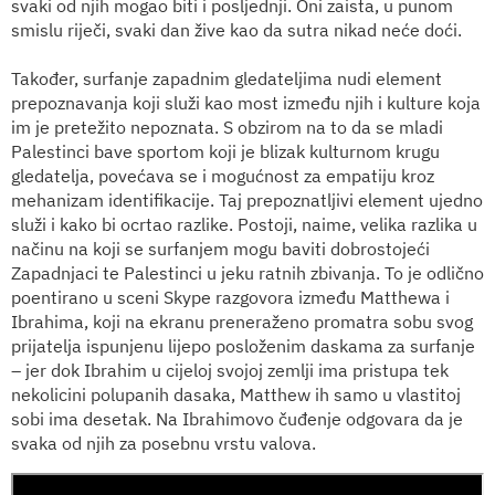
svaki od njih mogao biti i posljednji. Oni zaista, u punom
smislu riječi, svaki dan žive kao da sutra nikad neće doći.
Također, surfanje zapadnim gledateljima nudi element
prepoznavanja koji služi kao most između njih i kulture koja
im je pretežito nepoznata. S obzirom na to da se mladi
Palestinci bave sportom koji je blizak kulturnom krugu
gledatelja, povećava se i mogućnost za empatiju kroz
mehanizam identifikacije. Taj prepoznatljivi element ujedno
služi i kako bi ocrtao razlike. Postoji, naime, velika razlika u
načinu na koji se surfanjem mogu baviti dobrostojeći
Zapadnjaci te Palestinci u jeku ratnih zbivanja. To je odlično
poentirano u sceni Skype razgovora između Matthewa i
Ibrahima, koji na ekranu preneraženo promatra sobu svog
prijatelja ispunjenu lijepo posloženim daskama za surfanje
– jer dok Ibrahim u cijeloj svojoj zemlji ima pristupa tek
nekolicini polupanih dasaka, Matthew ih samo u vlastitoj
sobi ima desetak. Na Ibrahimovo čuđenje odgovara da je
svaka od njih za posebnu vrstu valova.