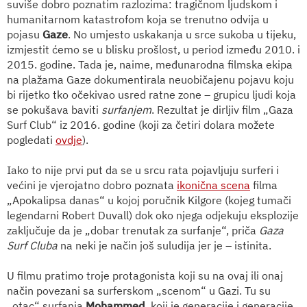
suviše dobro poznatim razlozima: tragičnom ljudskom i
humanitarnom katastrofom koja se trenutno odvija u
pojasu
Gaze
. No umjesto uskakanja u srce sukoba u tijeku,
izmjestit ćemo se u blisku prošlost, u period između 2010. i
2015. godine. Tada je, naime, međunarodna filmska ekipa
na plažama Gaze dokumentirala neuobičajenu pojavu koju
bi rijetko tko očekivao usred ratne zone – grupicu ljudi koja
se pokušava baviti
surfanjem
. Rezultat je dirljiv film „Gaza
Surf Club“ iz 2016. godine (koji za četiri dolara možete
pogledati
ovdje
).
Iako to nije prvi put da se u srcu rata pojavljuju surferi i
većini je vjerojatno dobro poznata
ikonična scena
filma
„Apokalipsa danas“ u kojoj poručnik Kilgore (kojeg tumači
legendarni Robert Duvall) dok oko njega odjekuju eksplozije
zaključuje da je „dobar trenutak za surfanje“, priča
Gaza
Surf Cluba
na neki je način još suludija jer je – istinita.
U filmu pratimo troje protagonista koji su na ovaj ili onaj
način povezani sa surferskom „scenom“ u Gazi. Tu su
„otac“ surfanja
Mohammed,
koji je generacije i generacije