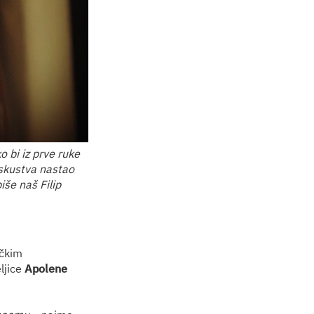
 bi iz prve ruke
iskustva nastao
še naš Filip
ičkim
ljice
Apolene