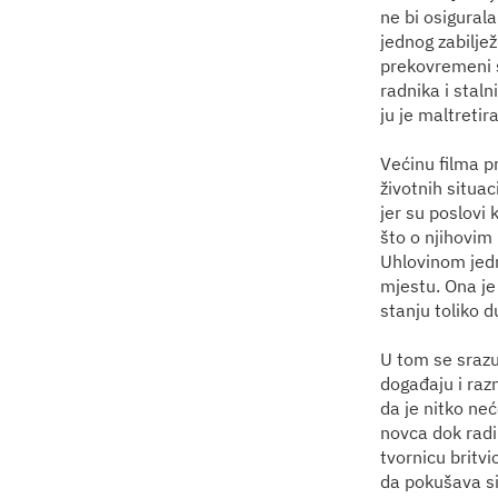
ne bi osigural
jednog zabiljež
prekovremeni s
radnika i stal
ju je maltretir
Većinu filma p
životnih situac
jer su poslovi 
što o njihovim 
Uhlovinom jed
mjestu. Ona je
stanju toliko d
U tom se srazu
događaju i razn
da je nitko neć
novca dok radi
tvornicu britvi
da pokušava sit