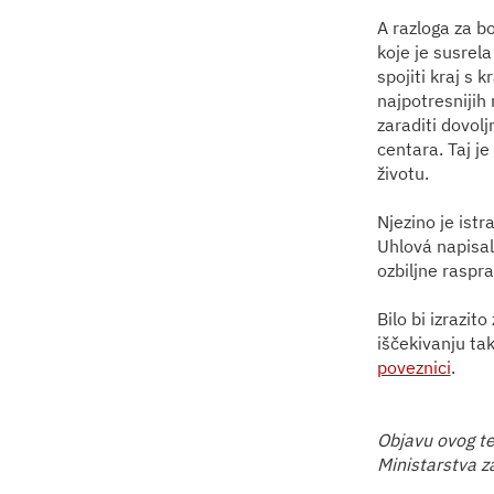
A razloga za bo
koje je susrela
spojiti kraj s
najpotresnijih
zaraditi dovol
centara. Taj je
životu.
Njezino je istr
Uhlová napisal
ozbiljne raspra
Bilo bi izrazito
iščekivanju ta
poveznici
.
Objavu ovog t
Ministarstva z