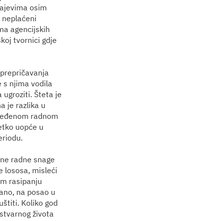
učajevima osim
i neplaćeni
ma agencijskih
koj tvornici gdje
 prepričavanja
e s njima vodila
 ugroziti. Šteta je
a je razlika u
dređenom radnom
netko uopće u
eriodu.
ene radne snage
e lososa, misleći
nim rasipanju
rano, na posao u
uštiti. Koliko god
 stvarnog života