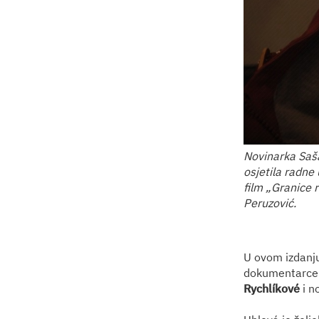
Novinarka Saša
osjetila radne
film „Granice 
Peruzović.
U ovom izdanj
dokumentarce
Rychlíkové
i n