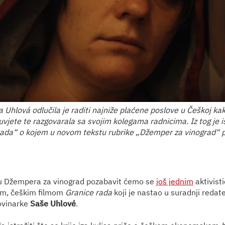
 Uhlová odlučila je raditi najniže plaćene poslove u Češkoj kako
 uvjete te razgovarala sa svojim kolegama radnicima. Iz tog je 
rada“ o kojem u novom tekstu rubrike „Džemper za vinograd“ pi
u Džempera za vinograd pozabavit ćemo se
još jednim
aktivist
m, češkim filmom
Granice rada
koji je nastao u suradnji redate
ovinarke
Saše Uhlové
.