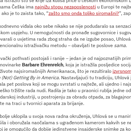
la istražiti što se krije iza kulisa priče o češkom ekonomskom
ikama Češka ima
najnižu stopu nezaposlenosti
u Europi te najb
ako je to zaista tako, “
zašto smo onda toliko siromašni?
”, zap
kodnevno viđala oko sebe nikako se nije podudaralo sa senzaci
kom uspjehu. U nemogućnosti da pronađe sugovornice i sugovo
varali o uvjetima rada zbog straha da ne izgube posao, Uhlová 
encionalnu istraživačku metodu – obavljati te poslove
sama
.
živački pothvati postojali i ranije – jedan je od najpoznatijih pr
 novinarke
Barbare Ehrenreich
, koja je istražila posljedice soc
 živote najsiromašnijih Amerikanaca, što je rezultiralo
izvrsnom
(Not) Getting By in America
. Nastavljajući tu tradiciju, Uhlová
la pet poslova koji se mogu svrstati u najteže, ali ujedno i naj
eško tržište rada nudi. Radila je tako u praonici rublja jedne o
adarskoj industriji, u postrojenju za obradu otpada, za blagajno
 na traci u tvornici aparata za brijanje.
bolje uklopila u svoja nova radna okruženja, Uhlová se u maniri 
ila i oboružala naočalama s ugrađenom kamerom kakvih se ne b
oj je omogućilo da dobije jedinstvene insajderske snimke za ko