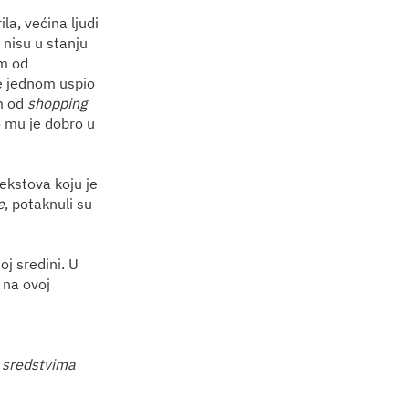
la, većina ljudi
 nisu u stanju
om od
je jednom uspio
om od
shopping
o mu je dobro u
tekstova koju je
e
, potaknuli su
šoj sredini. U
 na ovoj
 sredstvima