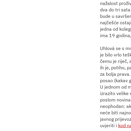
nažalost proži
dva do tri sat
bude u savršen
najčešće ostaj
jedna od koleg
ima 19 godina,
Uhlová se s mn
je bilo vrlo te
čemu je riječ, 
ih je, potiho, 
za bolja prava.
posao (kakav g
U jednom od mo
izrazito velik
poslom novinar
neophodan: ako 
neće biti najno
javnog prijevoz
uvjeriti i
kod n