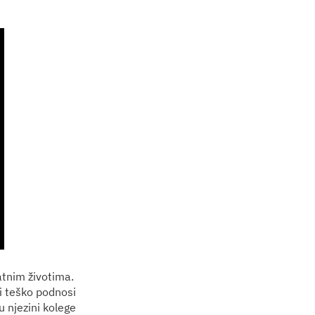
atnim životima.
 i teško podnosi
u njezini kolege