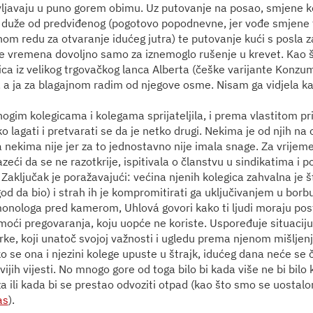
vljavaju u puno gorem obimu. Uz putovanje na posao, smjene ko
a duže od predviđenog (pogotovo popodnevne, jer vođe smjene
om redu za otvaranje idućeg jutra) te putovanje kući s posla
e vremena dovoljno samo za iznemoglo rušenje u krevet. Kao što
ica iz velikog trgovačkog lanca Alberta (češke varijante Konzu
 a ja za blagajnom radim od njegove osme. Nisam ga vidjela k
ogim kolegicama i kolegama sprijateljila, i prema vlastitom pr
ško lagati i pretvarati se da je netko drugi. Nekima je od njih na
a nekima nije jer za to jednostavno nije imala snage. Za vrijeme
pazeći da se ne razotkrije, ispitivala o članstvu u sindikatima i
 Zaključak je poražavajući: većina njenih kolegica zahvalna je 
od da bio) i strah ih je kompromitirati ga uključivanjem u borbu
nologa pred kamerom, Uhlová govori kako ti ljudi moraju post
e moći pregovaranja, koju uopće ne koriste. Uspoređuje situacij
ke, koji unatoč svojoj važnosti i ugledu prema njenom mišljenj
se ona i njezini kolege upuste u štrajk, idućeg dana neće se či
vijih vijesti. No mnogo gore od toga bilo bi kada više ne bi bilo
a ili kada bi se prestao odvoziti otpad (kao što smo se uostalom
as
).