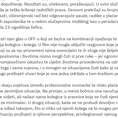
a dopuštenje. Rezultati su, očekivano, poražavajući. U svim sl
ila je teško kršenje radničkih prava. Osnovni prekršaji su brojn
ati, višesmjenski rad bez odgovarajuće pauze, razlike u plaća
nih zaposlenika te u nekim slučajevima
mobbing
, kao u peradars
ala 23-ogodišnja šefica.
rati njen glas u OFF-u koji se bazira na kombinaciji opažanja te
ija kolegica i kolega. U film nije mogla uključiti razgovore koje j
koji su za nju privremeni njima esencijalni te ih stoga nije željela
poslovima i životima nismo mogli čuti iz prve ruke – jer ogromn
nomjesečnom iskustvu te cijelim životima provedenima na o
 toga i sama svjesna, i u mnogim se situacijama čudi kako je 
ugo preživjeti stvari koje je ona jedva izdržala u tom kratkom p
 dvaju svjetova između profesionalne novinarke te nisko plać
e zanimljive situacije. Na primjer, u menzi bolnice ona naručuj
e vidjeti, ali nailazi njena kolegica iz praonice koja se čudi nje
 za minimalac. U drugoj situaciji, kada se ne probudi dovoljno 
ca odlazi taksijem, što si nitko od njenih kolega ne bi mogao pri
uaciju proživjeti iz njihove perspektive, privilegiranost njenog