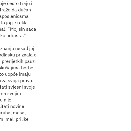
je često traju i
 traže da dućan
 zaposlenicama
 joj je rekla
ma), “Moj sin sada
ako odrasta.”
iznanju nekad joj
 odlasku priznala o
 prerijetkih pauzi
 pokušajima borbe
što uopće imaju
 za svoja prava.
ati svjesni svoje
u sa svojim
u nije
tati novine i
 kruha, mesa,
 imali prilike