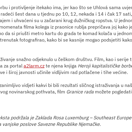
rbu i protivljenje itekako ima, jer kao što se Uhlová sama uvjeri
 radeći šest dana u tjednu po 10, 12, nekada i 14 i čak 17 sati,
 krajem i uhvaćeni su u začarani krug dužničkog ropstva. U jedn
 momenata filma kolega iz praonice rublja prepričava joj kako 
jno da si priušti metro kartu do grada te komad kolača u jedn
 trenutak fotografirao, kako bi se kasnije mogao podsjetiti kak
aživanje snažno odjeknulo u češkom društvu. Film, kao i serije 
a za portal
a2larm.cz
te njena knjiga
Heroji kapitalističke borb
ve i široj javnosti učinile vidljivim rad potlačene i tihe većine.
 zanimljivo vidjeti kakvi bi bili rezultati sličnog istraživanja u na
kvog novinarskog pothvata, film
Granice rada
možete pogledati
eksta podržala je Zaklada Rosa Luxemburg – Southeast Europe
a vanjske poslove Savezne Republike Njemačke.