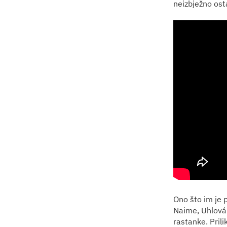
neizbježno ost
Ono što im je 
Naime, Uhlová j
rastanke. Prili