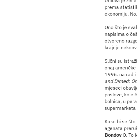
Uhlová je želje
prema statist
ekonomiju. No, 
Ono što je sva
napisima o češ
otvoreno razgo
krajnje nekonv
Slični su istra
onaj američke
1996. na rad i
and Dimed: On 
mjeseci obavlja
poslove, koje č
bolnica, u per
supermarketa te
Kako bi se što 
agenata preruš
Bondov
Q. To j