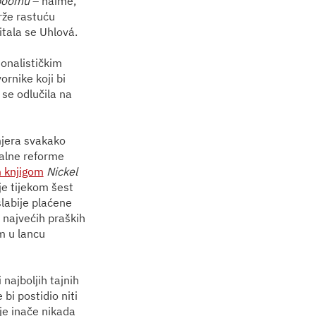
boomu
– naime,
rže rastuću
itala se Uhlová.
onalističkim
rnike koji bi
se odlučila na
imjera svakako
ijalne reforme
 knjigom
Nickel
 je tijekom šest
slabije plaćene
d najvećih praških
m u lancu
najboljih tajnih
i postidio niti
je inače nikada