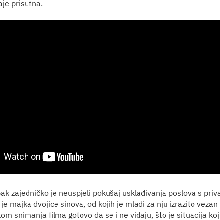
aje prisutna.
pak zajedničko je neuspjeli pokušaj usklađivanja poslova s priv
e majka dvojice sinova, od kojih je mlađi za nju izrazito vezan
kom snimanja filma gotovo da se i ne viđaju, što je situacija koj