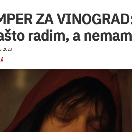
PER ZA VINOGRAD: 
 Zašto radim, a nema
05.2023
ić