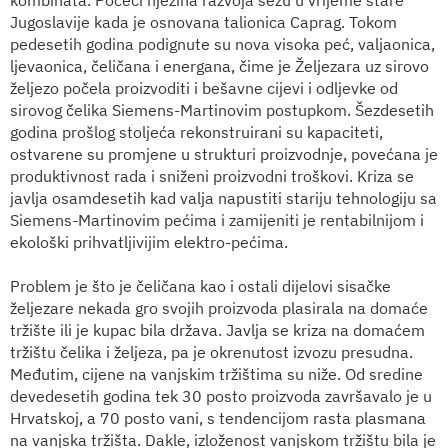
Jugoslavije kada je osnovana talionica Caprag. Tokom
pedesetih godina podignute su nova visoka peć, valjaonica,
ljevaonica, čeličana i energana, čime je Željezara uz sirovo
željezo počela proizvoditi i bešavne cijevi i odljevke od
sirovog čelika Siemens-Martinovim postupkom. Šezdesetih
godina prošlog stoljeća rekonstruirani su kapaciteti,
ostvarene su promjene u strukturi proizvodnje, povećana je
produktivnost rada i sniženi proizvodni troškovi. Kriza se
javlja osamdesetih kad valja napustiti stariju tehnologiju sa
Siemens-Martinovim pećima i zamijeniti je rentabilnijom i
ekološki prihvatljivijim elektro-pećima.
Problem je što je čeličana kao i ostali dijelovi sisačke
željezare nekada gro svojih proizvoda plasirala na domaće
tržište ili je kupac bila država. Javlja se kriza na domaćem
tržištu čelika i željeza, pa je okrenutost izvozu presudna.
Međutim, cijene na vanjskim tržištima su niže. Od sredine
devedesetih godina tek 30 posto proizvoda završavalo je u
Hrvatskoj, a 70 posto vani, s tendencijom rasta plasmana
na vanjska tržišta. Dakle, izloženost vanjskom tržištu bila je