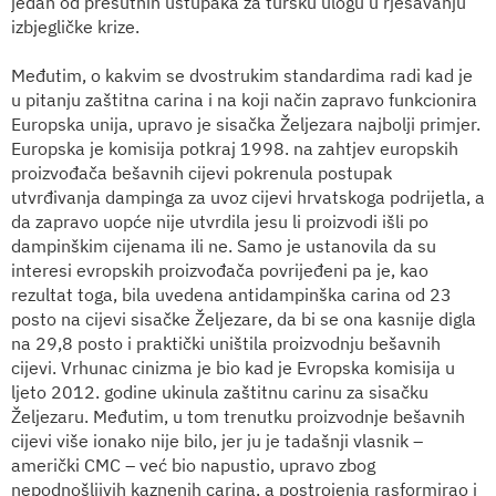
jedan od prešutnih ustupaka za tursku ulogu u rješavanju
izbjegličke krize.
Međutim, o kakvim se dvostrukim standardima radi kad je
u pitanju zaštitna carina i na koji način zapravo funkcionira
Europska unija, upravo je sisačka Željezara najbolji primjer.
Europska je komisija potkraj 1998. na zahtjev europskih
proizvođača bešavnih cijevi pokrenula postupak
utvrđivanja dampinga za uvoz cijevi hrvatskoga podrijetla, a
da zapravo uopće nije utvrdila jesu li proizvodi išli po
dampinškim cijenama ili ne. Samo je ustanovila da su
interesi evropskih proizvođača povrijeđeni pa je, kao
rezultat toga, bila uvedena antidampinška carina od 23
posto na cijevi sisačke Željezare, da bi se ona kasnije digla
na 29,8 posto i praktički uništila proizvodnju bešavnih
cijevi. Vrhunac cinizma je bio kad je Evropska komisija u
ljeto 2012. godine ukinula zaštitnu carinu za sisačku
Željezaru. Međutim, u tom trenutku proizvodnje bešavnih
cijevi više ionako nije bilo, jer ju je tadašnji vlasnik –
američki CMC – već bio napustio, upravo zbog
nepodnošljivih kaznenih carina, a postrojenja rasformirao i