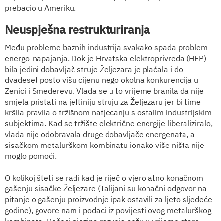
prebacio u Ameriku.
Neuspješna restrukturiranja
Među probleme baznih industrija svakako spada problem
energo-napajanja. Dok je Hrvatska elektroprivreda (HEP)
bila jedini dobavljač struje Željezara je plaćala i do
dvadeset posto višu cijenu nego okolna konkurencija u
Zenici i Smederevu. Vlada se u to vrijeme branila da nije
smjela pristati na jeftiniju struju za Željezaru jer bi time
kršila pravila o tržišnom natjecanju s ostalim industrijskim
subjektima. Kad se tržište električne energije liberaliziralo,
vlada nije odobravala druge dobavljače energenata, a
sisačkom metalurškom kombinatu ionako više ništa nije
moglo pomoći.
O kolikoj šteti se radi kad je riječ o vjerojatno konačnom
gašenju sisačke Željezare (Talijani su konačni odgovor na
pitanje o gašenju proizvodnje ipak ostavili za ljeto sljedeće
godine), govore nam i podaci iz povijesti ovog metalurškog
kombinata. Počeci njezina razvoja sežu u vrijeme stare