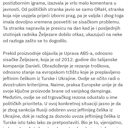
postizbornim igrama, izazvala je vrlo malo komentara u
javnosti. Od političkih stranka javio se samo ORaH, stranka
koja nije uspjela prijeći izborni prag, pa je valjda i zbog toga
imala dovoljno vremena posvetiti se sisačkom problemu.
Ta stranka napravila je presicu na dan kad je i posljednjih
stotinjak radnika Željezare dobilo otkaz, ukazujući na neke
od razloga zašto se to dogodilo.
Prekid proizvodnje objavila je Uprava ABS-a, odnosno
sisačke Željezare, koja je od 2012. godine dio talijanske
kompanije Danieli. Obrazloženje je rezanje troškova,
odnosno stanje na evropskom tržištu koje je preplavljeno
jeftinim čelikom iz Turske i Ukrajine. Ovdje se očito radi o
dvostrukim kriterijima. Naime, praksa Europske unije je da
svoje ključne proizvode brane od vanjskog dampinga.
Međutim, ovdje se od trgovačkog rezona odustalo u ime
političkih prioriteta. U ovoj konkretnoj situaciji jasno je da
je zbog sankcija Rusiji odobren uvoz jeftinijeg čelika iz
Ukrajine, dok je razlog za dozvolu uvoza jeftinijeg čelika iz
Turske isto tako lako za pretpostaviti. Bio je to, vjerojatno,