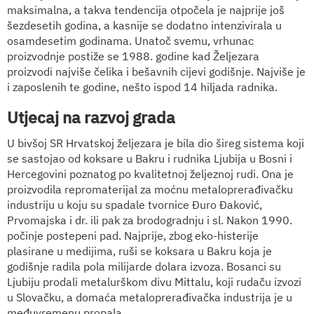
maksimalna, a takva tendencija otpočela je najprije još
šezdesetih godina, a kasnije se dodatno intenzivirala u
osamdesetim godinama. Unatoč svemu, vrhunac
proizvodnje postiže se 1988. godine kad Željezara
proizvodi najviše čelika i bešavnih cijevi godišnje. Najviše je
i zaposlenih te godine, nešto ispod 14 hiljada radnika.
Utjecaj na razvoj grada
U bivšoj SR Hrvatskoj željezara je bila dio šireg sistema koji
se sastojao od koksare u Bakru i rudnika Ljubija u Bosni i
Hercegovini poznatog po kvalitetnoj željeznoj rudi. Ona je
proizvodila repromaterijal za moćnu metaloprerađivačku
industriju u koju su spadale tvornice Đuro Đaković,
Prvomajska i dr. ili pak za brodogradnju i sl. Nakon 1990.
počinje postepeni pad. Najprije, zbog eko-histerije
plasirane u medijima, ruši se koksara u Bakru koja je
godišnje radila pola milijarde dolara izvoza. Bosanci su
Ljubiju prodali metalurškom divu Mittalu, koji rudaču izvozi
u Slovačku, a domaća metaloprerađivačka industrija je u
međuvremenu propala.