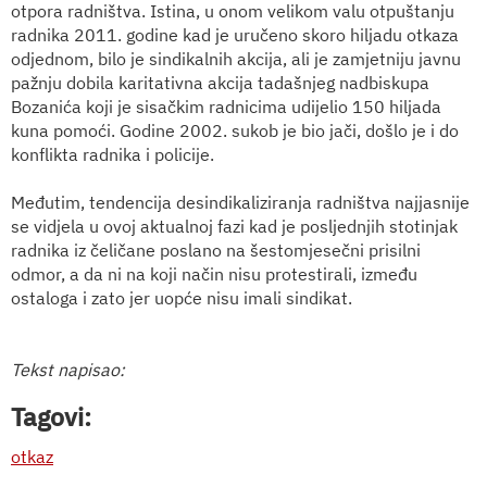
otpora radništva. Istina, u onom velikom valu otpuštanju
radnika 2011. godine kad je uručeno skoro hiljadu otkaza
odjednom, bilo je sindikalnih akcija, ali je zamjetniju javnu
pažnju dobila karitativna akcija tadašnjeg nadbiskupa
Bozanića koji je sisačkim radnicima udijelio 150 hiljada
kuna pomoći. Godine 2002. sukob je bio jači, došlo je i do
konflikta radnika i policije.
Međutim, tendencija desindikaliziranja radništva najjasnije
se vidjela u ovoj aktualnoj fazi kad je posljednjih stotinjak
radnika iz čeličane poslano na šestomjesečni prisilni
odmor, a da ni na koji način nisu protestirali, između
ostaloga i zato jer uopće nisu imali sindikat.
Tekst napisao:
Tagovi:
otkaz