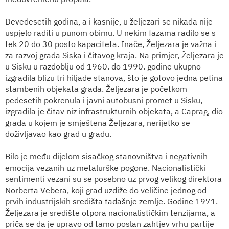
Devedesetih godina, a i kasnije, u željezari se nikada nije
uspjelo raditi u punom obimu. U nekim fazama radilo se s
tek 20 do 30 posto kapaciteta. Inače, Željezara je važna i
za razvoj grada Siska i čitavog kraja. Na primjer, Željezara je
u Sisku u razdoblju od 1960. do 1990. godine ukupno
izgradila blizu tri hiljade stanova, što je gotovo jedna petina
stambenih objekata grada. Željezara je početkom
pedesetih pokrenula i javni autobusni promet u Sisku,
izgradila je čitav niz infrastrukturnih objekata, a Caprag, dio
grada u kojem je smještena Željezara, nerijetko se
doživljavao kao grad u gradu.
Bilo je među dijelom sisačkog stanovništva i negativnih
emocija vezanih uz metalurške pogone. Nacionalistički
sentimenti vezani su se posebno uz prvog velikog direktora
Norberta Vebera, koji grad uzdiže do veličine jednog od
prvih industrijskih središta tadašnje zemlje. Godine 1971.
Željezara je središte otpora nacionalističkim tenzijama, a
priča se da je upravo od tamo poslan zahtjev vrhu partije