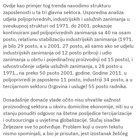
Ovdje kao primjer tog trenda navodimo strukturu
zaposlenosti u ta tri glavna sektora. Usporedna analiza
udjela poljoprivrednih, industrijskih i uslužnih zanimanja u
sveukupnoj strukturi od 1971. do 2001. pokazuje
kontinuirani pad poljoprivrednih zanimanja sa 40 na osam
posto, relativnu stabilizaciju industrijskih zanimanja (1971.
je bilo 29 posto, a u 2001. 27 posto, ali samo ako se udjelu
industrijskih zanimanja od 12 posto pribroji i udio
zanimanja u obrtu i pojedinačnoj proizvodnji od 15 posto), i
udvostručenje udjela uslužnih zanimanja, s 28 posto u
1971., na preko 50 psoto 2001. godine. Godine 2011. u
poljoprivredi je zaposleno 11 posto, industriji 34 posto, a u
tercijarnom sektoru (trgovina i usluge) 55 posto radnika.
Dosadašnje domaće vlade očito nisu shvatile važnost
proizvodnog sektora u okviru domicilne ekonomije, niti su u
stanju ponuditi odgovor na štetne posljedice tercijarizacije
i outsourcinga u uvjetima globalizacije. Slučaj sisačke
Željezare sve to potvrđuje. Problem koji u ovom tekstu
nismo spominjali, a bio je prisutan, jest izostanak žešćeg