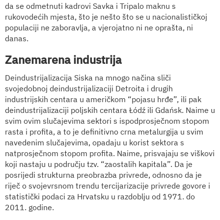
da se odmetnuti kadrovi Savka i Tripalo maknu s
rukovodećih mjesta, što je nešto što se u nacionalističkoj
populaciji ne zaboravlja, a vjerojatno ni ne oprašta, ni
danas.
Zanemarena industrija
Deindustrijalizacija Siska na mnogo načina sliči
svojedobnoj deindustrijalizaciji Detroita i drugih
industrijskih centara u američkom “pojasu hrđe”, ili pak
deindustrijalizaciji poljskih centara Łódź ili Gdańsk. Naime u
svim ovim slučajevima sektori s ispodprosječnom stopom
rasta i profita, a to je definitivno crna metalurgija u svim
navedenim slučajevima, opadaju u korist sektora s
natprosječnom stopom profita. Naime, prisvajaju se viškovi
koji nastaju u području tzv. “zaostalih kapitala”. Da je
posrijedi strukturna preobrazba privrede, odnosno da je
riječ o svojevrsnom trendu tercijarizacije privrede govore i
statistički podaci za Hrvatsku u razdoblju od 1971. do
2011. godine.