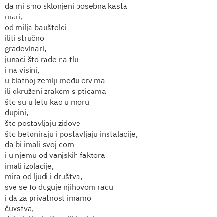
da mi smo sklonjeni posebna kasta
mari,
od milja bauštelci
iliti stručno
građevinari,
junaci što rade na tlu
i na visini,
u blatnoj zemlji među crvima
ili okruženi zrakom s pticama
što su u letu kao u moru
dupini,
što postavljaju zidove
što betoniraju i postavljaju instalacije,
da bi imali svoj dom
i u njemu od vanjskih faktora
imali izolacije,
mira od ljudi i društva,
sve se to duguje njihovom radu
i da za privatnost imamo
čuvstva,