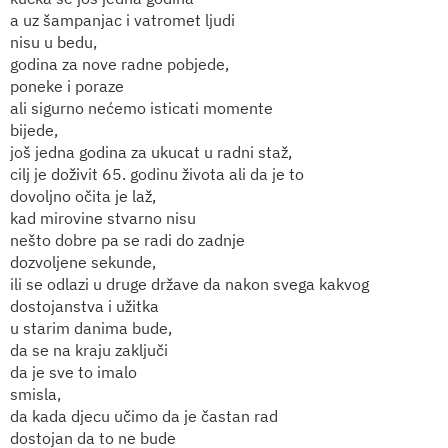
a uz šampanjac i vatromet ljudi
nisu u bedu,
godina za nove radne pobjede,
poneke i poraze
ali sigurno nećemo isticati momente
bijede,
još jedna godina za ukucat u radni staž,
cilj je doživit 65. godinu života ali da je to
dovoljno očita je laž,
kad mirovine stvarno nisu
nešto dobre pa se radi do zadnje
dozvoljene sekunde,
ili se odlazi u druge države da nakon svega kakvog
dostojanstva i užitka
u starim danima bude,
da se na kraju zaključi
da je sve to imalo
smisla,
da kada djecu učimo da je častan rad
dostojan da to ne bude