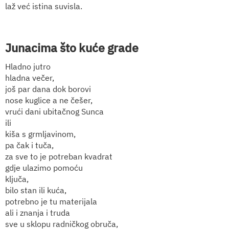
laž već istina suvisla.
Junacima što kuće grade
Hladno jutro
hladna večer,
još par dana dok borovi
nose kuglice a ne češer,
vrući dani ubitačnog Sunca
ili
kiša s grmljavinom,
pa čak i tuča,
za sve to je potreban kvadrat
gdje ulazimo pomoću
ključa,
bilo stan ili kuća,
potrebno je tu materijala
ali i znanja i truda
sve u sklopu radničkog obruča,