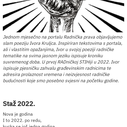
Jednom mjesečno na portalu Radnička prava objavljujemo
slam poeziju Ivora Kruljca. Inspiriran tekstovima s portala,
ali i vlastitim opažanjima, Ivor u svojoj poeziji radničke
tematike na svima jasnom jeziku ispisuje kroniku
suvremenog doba. U prvoj RADničkoj STIHiji u 2022. Ivor
ispisuje pjesničku zahvalu građevinskim radnicima te
adresira prolaznost vremena i neizvjesnost radničke
budućnosti koje smo posebno svjesni na početku godine.
Staž 2022.
Nova je godina
I to 2022. po redu,
kucka se još jedna godina