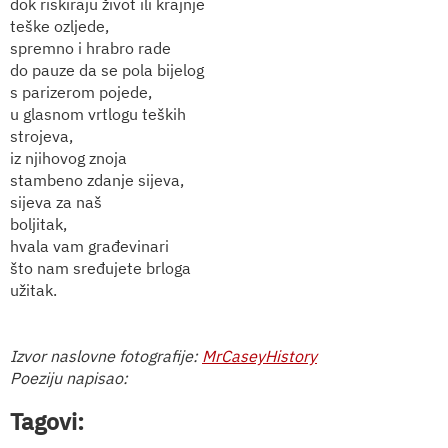
dok riskiraju život ili krajnje
teške ozljede,
spremno i hrabro rade
do pauze da se pola bijelog
s parizerom pojede,
u glasnom vrtlogu teških
strojeva,
iz njihovog znoja
stambeno zdanje sijeva,
sijeva za naš
boljitak,
hvala vam građevinari
što nam sređujete brloga
užitak.
Izvor naslovne fotografije:
MrCaseyHistory
Poeziju napisao:
Tagovi: