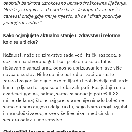
osobnih bankrota uzrokovano upravo troškovima liječenja.
Možda je krajnji čas da netko kaže da kapitalizam može
carevati ondje gdje mu je mjesto, ali ne i dirati područje
javnog zdravstva."
Kako ocjenjujete aktualno stanje u zdravstvu i reforme
koje su u tijeku?
Nažalost, naše se zdravstvo sada već i fizički raspada, s
obzirom na stvorene gubitke i probleme koje stalno
rješavamo sanacijama, odnosno ubrizgavanjem sve više
novca u sustav. Nitko se nije potrudio i zapitao zašto
zdravstvo godišnje gubi oko milijardu i pol do dvije milijarde
kuna i gdje su te rupe koje treba zakrpati. Posljednjih smo
dvadeset godina, naime, samo za sanacije potrošili 22
milijarde kuna; što je najgore, stanje nije nimalo bolje: ne
samo da nam dugovi i dalje rastu, nego bismo mogli izgubiti
i Imunološki zavod, a sve više liječnika i medicinskih
sestara odlazi u inozemstvo.