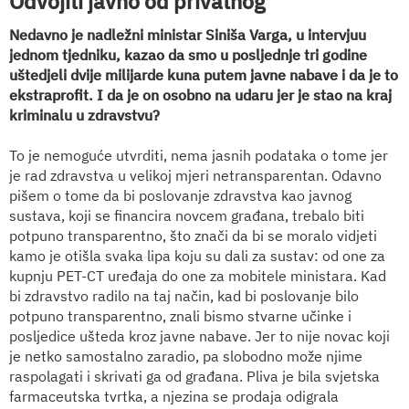
Odvojiti javno od privatnog
Nedavno je nadležni ministar Siniša Varga, u intervjuu
jednom tjedniku, kazao da smo u posljednje tri godine
uštedjeli dvije milijarde kuna putem javne nabave i da je to
ekstraprofit. I da je on osobno na udaru jer je stao na kraj
kriminalu u zdravstvu?
To je nemoguće utvrditi, nema jasnih podataka o tome jer
je rad zdravstva u velikoj mjeri netransparentan. Odavno
pišem o tome da bi poslovanje zdravstva kao javnog
sustava, koji se financira novcem građana, trebalo biti
potpuno transparentno, što znači da bi se moralo vidjeti
kamo je otišla svaka lipa koju su dali za sustav: od one za
kupnju PET-CT uređaja do one za mobitele ministara. Kad
bi zdravstvo radilo na taj način, kad bi poslovanje bilo
potpuno transparentno, znali bismo stvarne učinke i
posljedice ušteda kroz javne nabave. Jer to nije novac koji
je netko samostalno zaradio, pa slobodno može njime
raspolagati i skrivati ga od građana. Pliva je bila svjetska
farmaceutska tvrtka, a njezina se prodaja odigrala