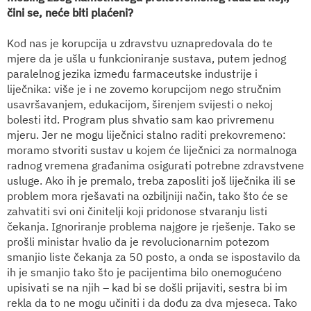
čini se, neće biti plaćeni?
Kod nas je korupcija u zdravstvu uznapredovala do te
mjere da je ušla u funkcioniranje sustava, putem jednog
paralelnog jezika između farmaceutske industrije i
liječnika: više je i ne zovemo korupcijom nego stručnim
usavršavanjem, edukacijom, širenjem svijesti o nekoj
bolesti itd. Program plus shvatio sam kao privremenu
mjeru. Jer ne mogu liječnici stalno raditi prekovremeno:
moramo stvoriti sustav u kojem će liječnici za normalnoga
radnog vremena građanima osigurati potrebne zdravstvene
usluge. Ako ih je premalo, treba zaposliti još liječnika ili se
problem mora rješavati na ozbiljniji način, tako što će se
zahvatiti svi oni činitelji koji pridonose stvaranju listi
čekanja. Ignoriranje problema najgore je rješenje. Tako se
prošli ministar hvalio da je revolucionarnim potezom
smanjio liste čekanja za 50 posto, a onda se ispostavilo da
ih je smanjio tako što je pacijentima bilo onemogućeno
upisivati se na njih – kad bi se došli prijaviti, sestra bi im
rekla da to ne mogu učiniti i da dođu za dva mjeseca. Tako