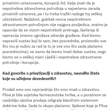
privatnim ustanovama, korupciji itd. Valja znati da je
nepotrebna zdravstvena potrošnja u najvećemu zarada
privatnih ustanova, pa i tu treba tražiti razloge toj velikoj
učestalosti. Nažalost, gubitak novca nepotrebnom
zdravstvenom potrošnjom nije najgora posljedica, znatno je
opasnije da se nizom nepotrebnih pretraga, liječenja ili
operacija izravno ugrožava zdravlje građana. Kad bismo
napravili sustav koji bi sam, bez posrednika, proizvodio sve
što mu je nužno za rad (a to je sve ono što sada plaćamo
posrednicima), ne samo da bismo imali dobar sustav, nego
bismo se u velikoj mjeri riješili i nepotrebne zdravstvene
potrošnje i korupcije.
Kad govorite o privatizaciji u zdravstvu, navodite štete
koje su učinjene devedesetih?
Prodali smo ono najvrjednije što smo imali u zdravstvu.
Pliva je bila svjetska farmaceutska tvrtka, a u poratnom se
razdoblju njezina prodaja odigrala klasičnim sistemom
doktrine šoka. Sada to skupo plaćamo: lijekove koje je Pliva