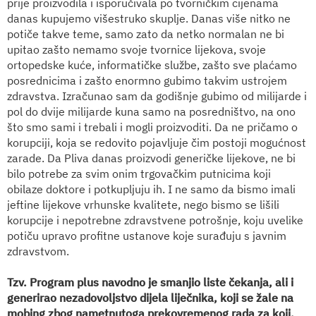
prije proizvodila i isporučivala po tvorničkim cijenama
danas kupujemo višestruko skuplje. Danas više nitko ne
potiče takve teme, samo zato da netko normalan ne bi
upitao zašto nemamo svoje tvornice lijekova, svoje
ortopedske kuće, informatičke službe, zašto sve plaćamo
posrednicima i zašto enormno gubimo takvim ustrojem
zdravstva. Izračunao sam da godišnje gubimo od milijarde i
pol do dvije milijarde kuna samo na posredništvo, na ono
što smo sami i trebali i mogli proizvoditi. Da ne pričamo o
korupciji, koja se redovito pojavljuje čim postoji mogućnost
zarade. Da Pliva danas proizvodi generičke lijekove, ne bi
bilo potrebe za svim onim trgovačkim putnicima koji
obilaze doktore i potkupljuju ih. I ne samo da bismo imali
jeftine lijekove vrhunske kvalitete, nego bismo se lišili
korupcije i nepotrebne zdravstvene potrošnje, koju uvelike
potiču upravo profitne ustanove koje surađuju s javnim
zdravstvom.
Tzv. Program plus navodno je smanjio liste čekanja, ali i
generirao nezadovoljstvo dijela liječnika, koji se žale na
mobing zbog nametnutoga prekovremenog rada za koji,