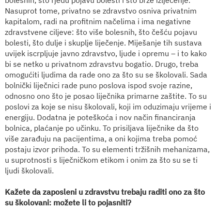
Nasuprot tome, privatno se zdravstvo osniva privatnim
kapitalom, radi na profitnim načelima i ima negativne
zdravstvene ciljeve: što više bolesnih, što češću pojavu
bolesti, što dulje i skuplje liječenje. Miješanje tih sustava
uvijek iscrpljuje javno zdravstvo, ljude i opremu – i to kako
bi se netko u privatnom zdravstvu bogatio. Drugo, treba
omogućiti ljudima da rade ono za što su se školovali. Sada
bolnički liječnici rade puno poslova ispod svoje razine,
odnosno ono što je posao liječnika primarne zaštite. To su
poslovi za koje se nisu školovali, koji im oduzimaju vrijeme i
energiju. Dodatna je poteškoća i nov način financiranja
bolnica, plaćanje po učinku. To prisiljava liječnike da što
više zarađuju na pacijentima, a oni kojima treba pomoć
postaju izvor prihoda. To su elementi tržišnih mehanizama,
u suprotnosti s liječničkom etikom i onim za što su se ti
ljudi školovali.
Kažete da zaposleni u zdravstvu trebaju raditi ono za što
su školovani: možete li to pojasniti?