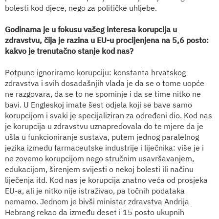
bolesti kod djece, nego za političke uhljebe.
Godinama je u fokusu vašeg interesa korupcija u
zdravstvu, čija je razina u EU-u procijenjena na 5,6 posto:
kakvo je trenutačno stanje kod nas?
Potpuno ignoriramo korupciju: konstanta hrvatskog
zdravstva i svih dosadašnjih vlada je da se o tome uopće
ne razgovara, da se to ne spominje i da se time nitko ne
bavi. U Engleskoj imate šest odjela koji se bave samo
korupcijom i svaki je specijaliziran za određeni dio. Kod nas
je korupcija u zdravstvu uznapredovala do te mjere da je
ušla u funkcioniranje sustava, putem jednog paralelnog
jezika između farmaceutske industrije i liječnika: više je i
ne zovemo korupcijom nego stručnim usavršavanjem,
edukacijom, širenjem svijesti o nekoj bolesti ili načinu
liječenja itd. Kod nas je korupcija znatno veća od prosjeka
EU-a, ali je nitko nije istraživao, pa točnih podataka
nemamo. Jednom je bivši ministar zdravstva Andrija
Hebrang rekao da između deset i 15 posto ukupnih