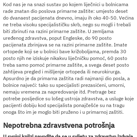
Kod nas je na snazi sustav po kojem liječnici u bolnicama
rade znatan dio poslova primarne zaštite: umjesto deset
do dvanaest pacijenata dnevno, imaju ih oko 40-50. Većina
ne treba visoku specijalističku skrb, nego su mogli i trebali
biti zbrinuti na razini primarne zaštite. U zemljama
uređenog zdravstva, poput Engleske, do 90 posto
pacijenata zbrinjava se na razini primarne zaštite. Imate
ortopede koji se u bolnici bave križoboljama, premda 30
posto njih ne iziskuje nikakvu liječničku pomoć, 60 posto
treba samo pomoć primarne zaštite, a svega deset posto
zahtijeva pregled i mišljenje ortopeda ili neurokirurga.
Apsurdno je da primarna zaštita radi najmanji dio posla, a
bolnice najveći: tako su specijalisti prezasićeni, umorni,
nemaju vremena za napredovanje itd. Pretrage bez
potrebe posljedice su lošeg ustroja zdravstva, a usluge koje
pacijenti dobiju kod specijalista ponajčešće su na tragu
onoga što im je moglo biti pruženo i u primarnoj zaštiti.
Nepotrebna zdravstvena potrošnja
U svojoj knjizi navodite da se u svijetu za zdravstvo izdvaja