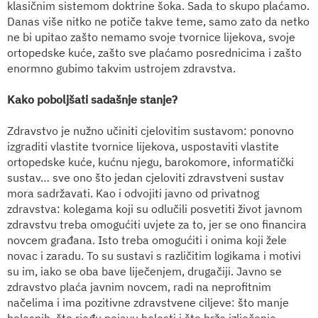
klasičnim sistemom doktrine šoka. Sada to skupo plaćamo.
Danas više nitko ne potiče takve teme, samo zato da netko
ne bi upitao zašto nemamo svoje tvornice lijekova, svoje
ortopedske kuće, zašto sve plaćamo posrednicima i zašto
enormno gubimo takvim ustrojem zdravstva.
Kako poboljšati sadašnje stanje?
Zdravstvo je nužno učiniti cjelovitim sustavom: ponovno
izgraditi vlastite tvornice lijekova, uspostaviti vlastite
ortopedske kuće, kućnu njegu, barokomore, informatički
sustav… sve ono što jedan cjeloviti zdravstveni sustav
mora sadržavati. Kao i odvojiti javno od privatnog
zdravstva: kolegama koji su odlučili posvetiti život javnom
zdravstvu treba omogućiti uvjete za to, jer se ono financira
novcem građana. Isto treba omogućiti i onima koji žele
novac i zaradu. To su sustavi s različitim logikama i motivi
su im, iako se oba bave liječenjem, drugačiji. Javno se
zdravstvo plaća javnim novcem, radi na neprofitnim
načelima i ima pozitivne zdravstvene ciljeve: što manje
bolesnih, što rjeđu pojavu bolesti i što brže izlječenje.