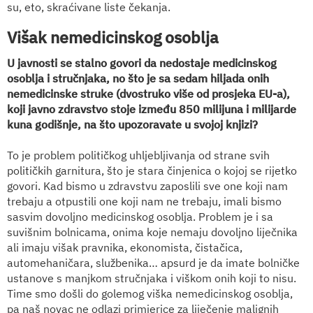
su, eto, skraćivane liste čekanja.
Višak nemedicinskog osoblja
U javnosti se stalno govori da nedostaje medicinskog
osoblja i stručnjaka, no što je sa sedam hiljada onih
nemedicinske struke (dvostruko više od prosjeka EU-a),
koji javno zdravstvo stoje između 850 milijuna i milijarde
kuna godišnje, na što upozoravate u svojoj knjizi?
To je problem političkog uhljebljivanja od strane svih
političkih garnitura, što je stara činjenica o kojoj se rijetko
govori. Kad bismo u zdravstvu zaposlili sve one koji nam
trebaju a otpustili one koji nam ne trebaju, imali bismo
sasvim dovoljno medicinskog osoblja. Problem je i sa
suvišnim bolnicama, onima koje nemaju dovoljno liječnika
ali imaju višak pravnika, ekonomista, čistačica,
automehaničara, službenika… apsurd je da imate bolničke
ustanove s manjkom stručnjaka i viškom onih koji to nisu.
Time smo došli do golemog viška nemedicinskog osoblja,
pa naš novac ne odlazi primjerice za liječenje malignih