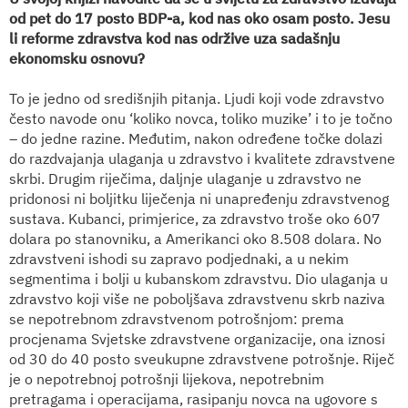
od pet do 17 posto BDP-a, kod nas oko osam posto. Jesu
li reforme zdravstva kod nas održive uza sadašnju
ekonomsku osnovu?
To je jedno od središnjih pitanja. Ljudi koji vode zdravstvo
često navode onu ‘koliko novca, toliko muzike’ i to je točno
– do jedne razine. Međutim, nakon određene točke dolazi
do razdvajanja ulaganja u zdravstvo i kvalitete zdravstvene
skrbi. Drugim riječima, daljnje ulaganje u zdravstvo ne
pridonosi ni boljitku liječenja ni unapređenju zdravstvenog
sustava. Kubanci, primjerice, za zdravstvo troše oko 607
dolara po stanovniku, a Amerikanci oko 8.508 dolara. No
zdravstveni ishodi su zapravo podjednaki, a u nekim
segmentima i bolji u kubanskom zdravstvu. Dio ulaganja u
zdravstvo koji više ne poboljšava zdravstvenu skrb naziva
se nepotrebnom zdravstvenom potrošnjom: prema
procjenama Svjetske zdravstvene organizacije, ona iznosi
od 30 do 40 posto sveukupne zdravstvene potrošnje. Riječ
je o nepotrebnoj potrošnji lijekova, nepotrebnim
pretragama i operacijama, rasipanju novca na ugovore s