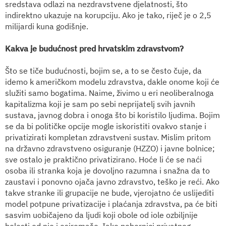
sredstava odlazi na nezdravstvene djelatnosti, što
indirektno ukazuje na korupciju. Ako je tako, riječ je o 2,5
milijardi kuna godišnje.
Kakva je budućnost pred hrvatskim zdravstvom?
Što se tiče budućnosti, bojim se, a to se često čuje, da
idemo k američkom modelu zdravstva, dakle onome koji će
služiti samo bogatima. Naime, živimo u eri neoliberalnoga
kapitalizma koji je sam po sebi neprijatelj svih javnih
sustava, javnog dobra i onoga što bi koristilo ljudima. Bojim
se da bi političke opcije mogle iskoristiti ovakvo stanje i
privatizirati kompletan zdravstveni sustav. Mislim pritom
na državno zdravstveno osiguranje (HZZO) i javne bolnice;
sve ostalo je praktično privatizirano. Hoće li će se naći
osoba ili stranka koja je dovoljno razumna i snažna da to
zaustavi i ponovno ojača javno zdravstvo, teško je reći. Ako
takve stranke ili grupacije ne bude, vjerojatno će uslijediti
model potpune privatizacije i plaćanja zdravstva, pa će biti
sasvim uobičajeno da ljudi koji obole od iole ozbiljnije
bolesti od nje i osiromaše. Iako pobornici privatnog