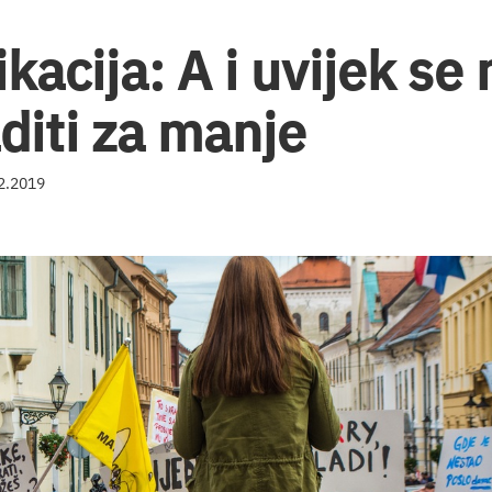
kacija: A i uvijek se
aditi za manje
02.2019