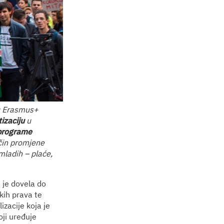
u Erasmus+
izaciju
u
 programe
ačin promjene
ladih – plaće,
je dovela do
kih prava te
izacije koja je
ji uređuje