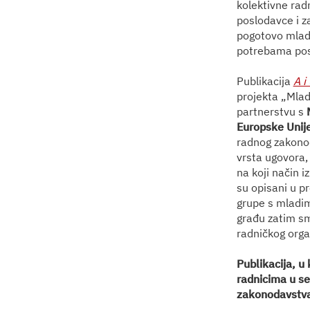
kolektivne radn
poslodavce i z
pogotovo mladih
potrebama pos
Publikacija
A i
projekta „Mla
partnerstvu s
Europske Unij
radnog zakonod
vrsta ugovora, 
na koji način 
su opisani u p
grupe s mladim
građu zatim sm
radničkog organ
Publikacija, u
radnicima u se
zakonodavstva 