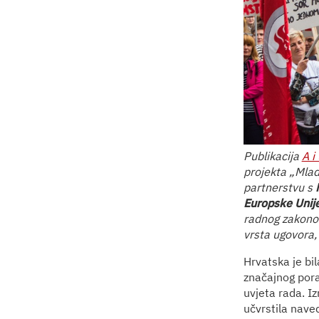
Publikacija
A i
projekta „Mla
partnerstvu s
Europske Unij
radnog zakonod
vrsta ugovora,
Hrvatska je b
značajnog pora
uvjeta rada. Iz
učvrstila nave