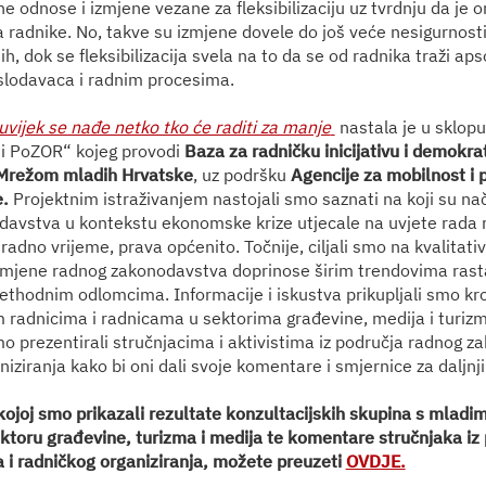
e odnose i izmjene vezane za fleksibilizaciju uz tvrdnju da je o
a radnike. No, takve su izmjene dovele do još veće nesigurnosti
, dok se fleksibilizacija svela na to da se od radnika traži ap
lodavaca i radnim procesima
.
 uvijek se nađe netko tko će raditi za manje
nastala je u sklop
di PoZOR“ kojeg provodi
Baza za radničku inicijativu i demokrat
Mrežom mladih Hrvatske
, uz podršku
Agencije za mobilnost i
e.
Projektnim istraživanjem nastojali smo saznati na koji su n
avstva u kontekstu ekonomske krize utjecale na uvjete rada m
radno vrijeme, prava općenito. Točnije, ciljali smo na kvalitativn
izmjene radnog zakonodavstva doprinose širim trendovima rasta
rethodnim odlomcima. Informacije i iskustva prikupljali smo kr
 radnicima i radnicama u sektorima građevine, medija i turizm
o prezentirali stručnjacima i aktivistima iz područja radnog z
iziranja kako bi oni dali svoje komentare i smjernice za daljnji
 kojoj smo prikazali rezultate konzultacijskih skupina s mladi
ktoru građevine, turizma i medija te komentare stručnjaka iz
i radničkog organiziranja, možete preuzeti
OVDJE.