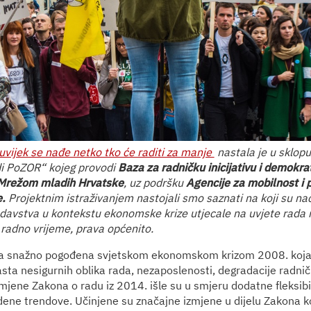
 uvijek se nađe netko tko će raditi za manje
nastala je u sklop
di PoZOR“ kojeg provodi
Baza za radničku inicijativu i demokrat
Mrežom mladih Hrvatske
, uz podršku
Agencije za mobilnost i
e.
Projektnim istraživanjem nastojali smo saznati na koji su n
avstva u kontekstu ekonomske krize utjecale na uvjete rada m
 radno vrijeme, prava općenito.
ila snažno pogođena svjetskom ekonomskom krizom 2008. koja 
sta nesigurnih oblika rada, nezaposlenosti, degradacije radnič
mjene Zakona o radu iz 2014. išle su u smjeru dodatne fleksibil
dene trendove. Učinjene su značajne izmjene u dijelu Zakona ko