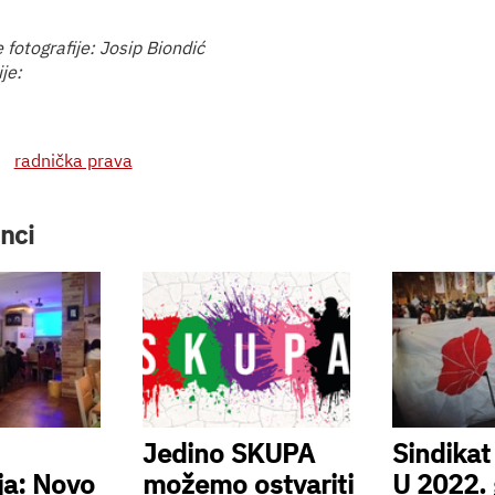
 fotografije: Josip Biondić
ije:
radnička prava
nci
Jedino SKUPA
Sindika
ja: Novo
možemo ostvariti
U 2022. 