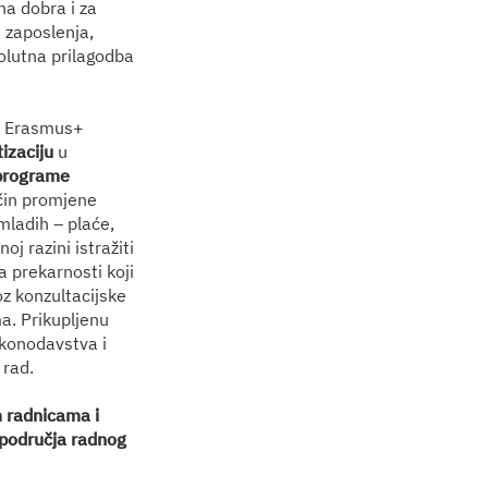
na dobra i za
 zaposlenja,
solutna prilagodba
u Erasmus+
izaciju
u
 programe
ačin promjene
ladih – plaće,
oj razini istražiti
 prekarnosti koji
oz konzultacijske
a. Prikupljenu
akonodavstva i
 rad.
m radnicama i
 područja radnog