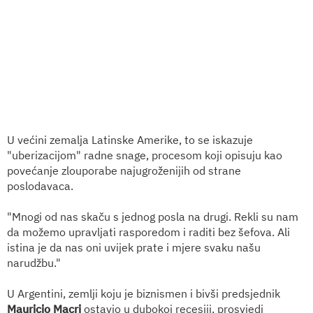
U većini zemalja Latinske Amerike, to se iskazuje
"uberizacijom" radne snage, procesom koji opisuju kao
povećanje zlouporabe najugroženijih od strane
poslodavaca.
"Mnogi od nas skaču s jednog posla na drugi. Rekli su nam
da možemo upravljati rasporedom i raditi bez šefova. Ali
istina je da nas oni uvijek prate i mjere svaku našu
narudžbu."
U Argentini, zemlji koju je biznismen i bivši predsjednik
Mauricio Macri
ostavio u dubokoj recesiji, prosvjedi