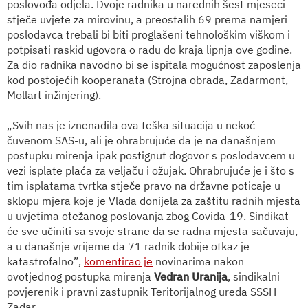
poslovođa odjela. Dvoje radnika u narednih šest mjeseci
stječe uvjete za mirovinu, a preostalih 69 prema namjeri
poslodavca trebali bi biti proglašeni tehnološkim viškom i
potpisati raskid ugovora o radu do kraja lipnja ove godine.
Za dio radnika navodno bi se ispitala mogućnost zaposlenja
kod postojećih kooperanata (Strojna obrada, Zadarmont,
Mollart inžinjering).
„Svih nas je iznenadila ova teška situacija u nekoć
čuvenom SAS-u, ali je ohrabrujuće da je na današnjem
postupku mirenja ipak postignut dogovor s poslodavcem u
vezi isplate plaća za veljaču i ožujak. Ohrabrujuće je i što s
tim isplatama tvrtka stječe pravo na državne poticaje u
sklopu mjera koje je Vlada donijela za zaštitu radnih mjesta
u uvjetima otežanog poslovanja zbog Covida-19. Sindikat
će sve učiniti sa svoje strane da se radna mjesta sačuvaju,
a u današnje vrijeme da 71 radnik dobije otkaz je
katastrofalno”,
komentirao je
novinarima nakon
ovotjednog postupka mirenja
Vedran Uranija
, sindikalni
povjerenik i pravni zastupnik Teritorijalnog ureda SSSH
Zadar.