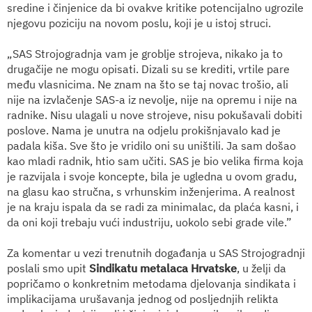
sredine i činjenice da bi ovakve kritike potencijalno ugrozile
njegovu poziciju na novom poslu, koji je u istoj struci.
„SAS Strojogradnja vam je groblje strojeva, nikako ja to
drugačije ne mogu opisati. Dizali su se krediti, vrtile pare
među vlasnicima. Ne znam na što se taj novac trošio, ali
nije na izvlačenje SAS-a iz nevolje, nije na opremu i nije na
radnike. Nisu ulagali u nove strojeve, nisu pokušavali dobiti
poslove. Nama je unutra na odjelu prokišnjavalo kad je
padala kiša. Sve što je vridilo oni su uništili. Ja sam došao
kao mladi radnik, htio sam učiti. SAS je bio velika firma koja
je razvijala i svoje koncepte, bila je ugledna u ovom gradu,
na glasu kao stručna, s vrhunskim inženjerima. A realnost
je na kraju ispala da se radi za minimalac, da plaća kasni, i
da oni koji trebaju vući industriju, uokolo sebi grade vile.”
Za komentar u vezi trenutnih događanja u SAS Strojogradnji
poslali smo upit
Sindikatu metalaca Hrvatske
, u želji da
popričamo o konkretnim metodama djelovanja sindikata i
implikacijama urušavanja jednog od posljednjih relikta