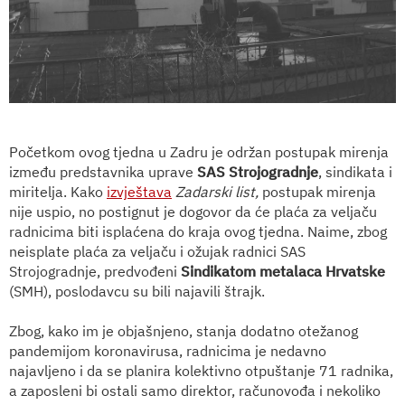
Početkom ovog tjedna u Zadru je održan postupak mirenja
između predstavnika uprave
SAS Strojogradnje
, sindikata i
miritelja. Kako
izvještava
Zadarski list,
postupak mirenja
nije uspio, no postignut je dogovor da će plaća za veljaču
radnicima biti isplaćena do kraja ovog tjedna. Naime, zbog
neisplate plaća za veljaču i ožujak radnici SAS
Strojogradnje, predvođeni
Sindikatom metalaca Hrvatske
(SMH), poslodavcu su bili najavili štrajk.
Zbog, kako im je objašnjeno, stanja dodatno otežanog
pandemijom koronavirusa, radnicima je nedavno
najavljeno i da se planira kolektivno otpuštanje 71 radnika,
a zaposleni bi ostali samo direktor, računovođa i nekoliko