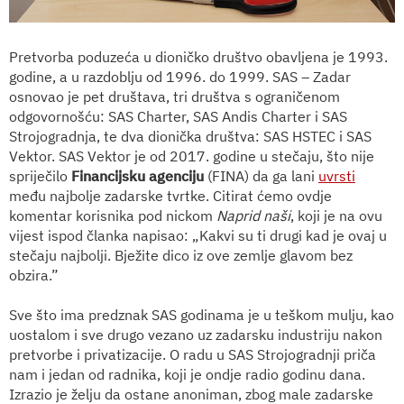
Pretvorba poduzeća u dioničko društvo obavljena je 1993.
godine, a u razdoblju od 1996. do 1999. SAS – Zadar
osnovao je pet društava, tri društva s ograničenom
odgovornošću: SAS Charter, SAS Andis Charter i SAS
Strojogradnja, te dva dionička društva: SAS HSTEC i SAS
Vektor. SAS Vektor je od 2017. godine u stečaju, što nije
spriječilo
Financijsku agenciju
(FINA) da ga lani
uvrsti
među najbolje zadarske tvrtke. Citirat ćemo ovdje
komentar korisnika pod nickom
Naprid naši
, koji je na ovu
vijest ispod članka napisao: „Kakvi su ti drugi kad je ovaj u
stečaju najbolji. Bježite dico iz ove zemlje glavom bez
obzira.”
Sve što ima predznak SAS godinama je u teškom mulju, kao
uostalom i sve drugo vezano uz zadarsku industriju nakon
pretvorbe i privatizacije. O radu u SAS Strojogradnji priča
nam i jedan od radnika, koji je ondje radio godinu dana.
Izrazio je želju da ostane anoniman, zbog male zadarske