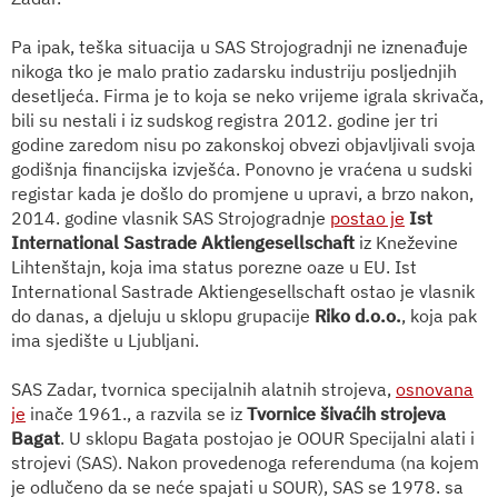
Pa ipak, teška situacija u SAS Strojogradnji ne iznenađuje
nikoga tko je malo pratio zadarsku industriju posljednjih
desetljeća. Firma je to koja se neko vrijeme igrala skrivača,
bili su nestali i iz sudskog registra 2012. godine jer tri
godine zaredom nisu po zakonskoj obvezi objavljivali svoja
godišnja financijska izvješća. Ponovno je vraćena u sudski
registar kada je došlo do promjene u upravi, a brzo nakon,
2014. godine vlasnik SAS Strojogradnje
postao je
Ist
International Sastrade Aktiengesellschaft
iz Kneževine
Lihtenštajn, koja ima status porezne oaze u EU. Ist
International Sastrade Aktiengesellschaft
ostao je vlasnik
do danas, a djeluju u sklopu grupacije
Riko d.o.o.
, koja pak
ima sjedište u Ljubljani.
SAS Zadar, tvornica specijalnih alatnih strojeva,
osnovana
je
inače 1961., a razvila se iz
Tvornice šivaćih strojeva
Bagat
. U sklopu Bagata postojao je OOUR Specijalni alati i
strojevi (SAS). Nakon provedenoga referenduma (na kojem
je odlučeno da se neće spajati u SOUR), SAS se 1978. sa