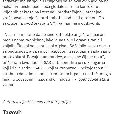
zadarske industrije, ali i činjenici da se svih ovih godina na
nekad vrhunska poduzeća gledalo samo u kontekstu
vrijednih nekretnina i terena i predstečajnoj i stečajnoj
vreći novaca koje će pretumbati i podijeliti direktori. Do
zaključenja ovog teksta iz SMH-a nam nisu odgovorili.
„Nisam primijetio da se sindikat nešto angažirao, barem
među nama radnicima, iako je nas bilo i organiziranih i
voljnih. Čini mi se da su i oni otpisali SAS i bilo kakvu opciju
za budućnost, a da su ovi razgovori i zastupanja sada samo
protokolarni. Bacaju nam mrvice, al' zna se čija je ruka”,
priča nam bivši radnik SAS-a. U kontaktu je i s kolegama
koji i dalje rade u SAS-u, koji su trenutno u neizvjesnosti i
strahuju da bi im u lipnju, trenutnom krpanju unatoč, moglo
finalno „odzvoniti”. Zadarskoj industriji -
opet zvone stara
zvona.
Autorica vijesti i naslovne fotografije:
Tagovi: