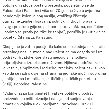
policijskih satova postaju preteški, podsjetimo se da
Palestinke i Palestinci više od 70 godina žive u uvjetima
pandemije kolonijalnog nasilja, etničkog čišćenja,
otimačine zemlje i lišavanja političkih i drugih prava. S
ovoga prostora gdje su pali borci protiv fašizma, osuđujemo
i borimo se protiv politike brisanja!”, poručila je Bužinkić na
početku Čitanja za Palestinu.
Okupljene je zatim podsjetila kako se posljednja eskalacija
brutalnog nasilja Izraela nad Palestincima događa se i uz
podršku Hrvatske, čije vlasti njeguju snishodljivo
prijateljstvo s izraelskom državom. Njihova podrška, kako
je kazala, simplificira i reducira izraelsko-palestinski sukob
kao da se radi o dvjema stranama jednake moći, i suprotna
je htijenjima i mobilizaciji kritičkih političkih pokreta u
(viziji) slobodne Palestine.
“Vidimo jasan kontinuitet hrvatske politike u podršci i
proizvođenju militarizacije i nasilja, od sudjelovanja
hrvatskih vojnika u okupacijama i ratovima u Iraku i