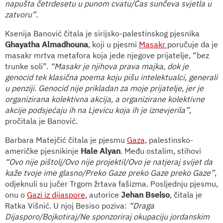
napušta četrdesetu u punom cvatu/Čas sunčeva svjetla u
zatvoru”
.
Ksenija Banović čitala je sirijsko-palestinskog pjesnika
Ghayatha Almadhouna
, koji u pjesmi
Masakr
poručuje da je
masakr mrtva metafora koja jede njegove prijatelje, “bez
trunke soli”.
“Masakr je njihova prava majka, dok je
genocid tek klasična poema koju pišu intelektualci, generali
u penziji. Genocid nije prikladan za moje prijatelje, jer je
organizirana kolektivna akcija, a organizirane kolektivne
akcije podsjećaju ih na Ljevicu koja ih je iznevjerila”
,
pročitala je Banović.
Barbara Matejčić čitala je pjesmu
Gaza,
palestinsko-
američke pjesnikinje
Hale Alyan
. Među ostalim, stihovi
“Ovo nije pištolj/Ovo nije projektil/Ovo je natjeraj svijet da
kaže tvoje ime glasno/Preko Gaze preko Gaze preko Gaze”
,
odjeknuli su jučer Trgom žrtava fašizma. Posljednju pjesmu,
onu o
Gazi iz dijaspore
, autorice
Jehan Bseiso
, čitala je
Ratka Višnić. U njoj Besiso poziva:
“Draga
Dijasporo/Bojkotiraj/Ne sponzoriraj okupaciju jordanskim