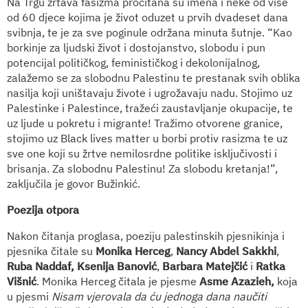
Na Trgu žrtava fašizma pročitana su imena i neke od više
od 60 djece kojima je život oduzet u prvih dvadeset dana
svibnja, te je za sve poginule održana minuta šutnje. “Kao
borkinje za ljudski život i dostojanstvo, slobodu i pun
potencijal političkog, feminističkog i dekolonijalnog,
zalažemo se za slobodnu Palestinu te prestanak svih oblika
nasilja koji uništavaju živote i ugrožavaju nadu. Stojimo uz
Palestinke i Palestince, tražeći zaustavljanje okupacije, te
uz ljude u pokretu i migrante! Tražimo otvorene granice,
stojimo uz Black lives matter u borbi protiv rasizma te uz
sve one koji su žrtve nemilosrdne politike isključivosti i
brisanja. Za slobodnu Palestinu! Za slobodu kretanja!”,
zaključila je govor Bužinkić.
Poezija otpora
Nakon čitanja proglasa, poeziju palestinskih pjesnikinja i
pjesnika čitale su
Monika Herceg
,
Nancy Abdel Sakkhi
,
Ruba Naddaf,
Ksenija Banović
,
Barbara Matejčić
i
Ratka
Višnić
. Monika Herceg čitala je pjesme
Asme Azazieh,
koja
u pjesmi
Nisam vjerovala da ću jednoga dana naučiti