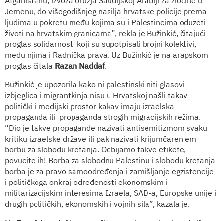
Afganistanu, izvoza oružja Saudijskoj Arabiji za zločine u
Jemenu, do višegodišnjeg nasilja hrvatske policije prema
ljudima u pokretu među kojima su i Palestincima oduzeti
životi na hrvatskim granicama”, rekla je Bužinkić, čitajući
proglas solidarnosti koji su supotpisali brojni kolektivi,
među njima i Radnička prava. Uz Bužinkić je na arapskom
proglas čitala
Razan Naddaf
.
Bužinkić je upozorila kako ni palestinski niti glasovi
izbjeglica i migrantkinja nisu u Hrvatskoj našli takav
politički i medijski prostor kakav imaju izraelska
propaganda ili propaganda strogih migracijskih režima.
“Dio je takve propagande nazivati antisemitizmom svaku
kritiku izraelske države ili pak nazivati krijumčarenjem
borbu za slobodu kretanja. Odbijamo takve etikete,
povucite ih! Borba za slobodnu Palestinu i slobodu kretanja
borba je za pravo samoodređenja i zamišljanje egzistencije
i političkoga onkraj određenosti ekonomskim i
militarizacijskim interesima Izraela, SAD-a, Europske unije i
drugih političkih, ekonomskih i vojnih sila”, kazala je.