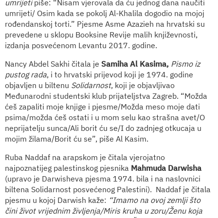
umrijeti
piše: “Nisam vjerovala da ću jednog dana naučiti
umrijeti/ Osim kada se pokolj Al-Khalila dogodio na mojoj
rođendanskoj torti.” Pjesme Asme Azazieh na hrvatski su
prevedene u sklopu Booksine Revije malih književnosti,
izdanja posvećenom Levantu 2017. godine.
Nancy Abdel Sakhi čitala je
Samiha Al Kasima,
Pismo iz
pustog rada
, i to hrvatski prijevod koji je 1974. godine
objavljen u biltenu
Solidarnost
, koji je objavljivao
Međunarodni studentski klub prijateljstva Zagreb. “Možda
ćeš zapaliti moje knjige i pjesme/Možda meso moje dati
psima/možda ćeš ostati i u mom selu kao strašna avet/O
neprijatelju sunca/Ali borit ću se/I do zadnjeg otkucaja u
mojim žilama/Borit ću se”, piše Al Kasim.
Ruba Naddaf na arapskom je čitala vjerojatno
najpoznatijeg palestinskog pjesnika
Mahmuda Darwisha
(upravo je Darwisheva pjesma 1974. bila i na naslovnici
biltena Solidarnost posvećenog Palestini). Naddaf je čitala
pjesmu u kojoj Darwish kaže:
“Imamo na ovoj zemlji što
čini život vrijednim življenja/Miris kruha u zoru/Ženu koja