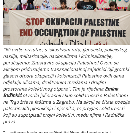
“Mi ovdje prisutne, s iskustvom rata, genocida, policijskog
nasilja, militarizacije, nacionalizma i kriminalizacije,
poručujemo: Zaustavite okupaciju Palestine! Ovom se
akcijom pridružujemo transnacionalnoj zajednici čiji gromki
glasovi otpora okupaciji i kolonizaciji Palestine ovih dana
odjekuju ulicama, društvenim mrežama i drugim
prostorima kolektivnog otpora”. Tim je riječima
Emina
Bužinkić
otvorila jučerašnji skup solidarnosti s Palestinom
na Trgu žrtava fašizma u Zagrebu. Na akciji se čitala poezija
palestinskih pjesnikinja i pjesnika, te proglas solidarnosti
koji su supotpisali brojni kolektivi, među njima i Radnička
prava.
“U vrijeme kada nam režimi fizičkog distanciranja i