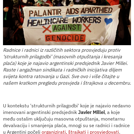
Radnice i radnici iz različitih sektora prosvjeduju protiv
‘strukturnih prilagodbi’ (masovnih otpuštanja i kresanja
plaća) koje je najavio argentinski predsjednik Javier Millei.
Raste i angažman sindikata i radničkih inicijativa diljem
svijeta kontra ratovanja u Gazi. Sve ovo i više čitajte u
našem kratkom pregledu prosvjeda i štrajkova u decembru.
U kontekstu 'strukturnih prilagodbi' koje je najavio nedavno
imenovani argentinski predsjednik
Javier Millei
, a koje
među ostalim uključuju masovna otpuštanja, monetarnu
devalvaciju i smanjenja plaća, mnogi su se radnici i radnice
u Argentini počeli
organizirati, štrajkati i prosvjedovati
.