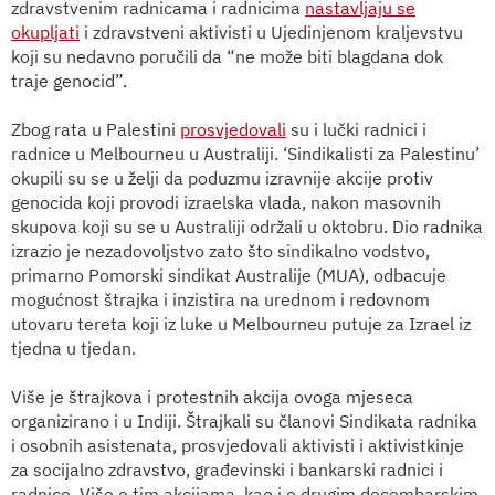
zdravstvenim radnicama i radnicima
nastavljaju se
okupljati
i zdravstveni aktivisti u Ujedinjenom kraljevstvu
koji su nedavno poručili da “ne može biti blagdana dok
traje genocid”.
Zbog rata u Palestini
prosvjedovali
su i lučki radnici i
radnice u Melbourneu u Australiji. ‘Sindikalisti za Palestinu’
okupili su se u želji da poduzmu izravnije akcije protiv
genocida koji provodi izraelska vlada, nakon masovnih
skupova koji su se u Australiji održali u oktobru. Dio radnika
izrazio je nezadovoljstvo zato što sindikalno vodstvo,
primarno Pomorski sindikat Australije (MUA), odbacuje
mogućnost štrajka i inzistira na urednom i redovnom
utovaru tereta koji iz luke u Melbourneu putuje za Izrael iz
tjedna u tjedan.
Više je štrajkova i protestnih akcija ovoga mjeseca
organizirano i u Indiji. Štrajkali su članovi Sindikata radnika
i osobnih asistenata, prosvjedovali aktivisti i aktivistkinje
za socijalno zdravstvo, građevinski i bankarski radnici i
radnice. Više o tim akcijama, kao i o drugim decembarskim