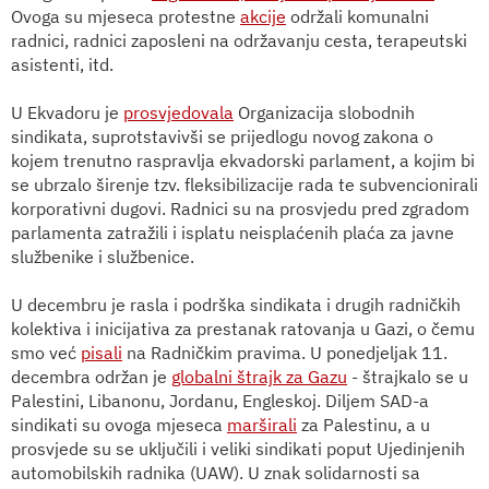
Ovoga su mjeseca protestne
akcije
održali komunalni
radnici, radnici zaposleni na održavanju cesta, terapeutski
asistenti, itd.
U Ekvadoru je
prosvjedovala
Organizacija slobodnih
sindikata, suprotstavivši se prijedlogu novog zakona o
kojem trenutno raspravlja ekvadorski parlament, a kojim bi
se ubrzalo širenje tzv. fleksibilizacije rada te subvencionirali
korporativni dugovi. Radnici su na prosvjedu pred zgradom
parlamenta zatražili i isplatu neisplaćenih plaća za javne
službenike i službenice.
U decembru je rasla i podrška sindikata i drugih radničkih
kolektiva i inicijativa za prestanak ratovanja u Gazi, o čemu
smo već
pisali
na Radničkim pravima. U ponedjeljak 11.
decembra održan je
globalni štrajk za Gazu
- štrajkalo se u
Palestini, Libanonu, Jordanu, Engleskoj. Diljem SAD-a
sindikati su ovoga mjeseca
marširali
za Palestinu, a u
prosvjede su se uključili i veliki sindikati poput Ujedinjenih
automobilskih radnika (UAW). U znak solidarnosti sa