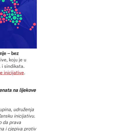
enje – bez
ve, koju je u
i sindikata.
inicijative
.
tenata na lijekove
kupina, udruženja
nsku inicijativu.
lo da prava
a i cjepiva protiv