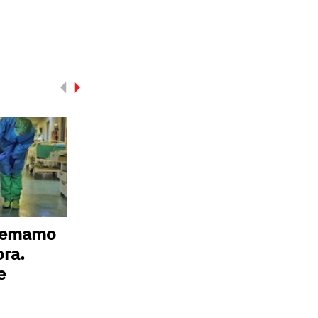
nemamo
ora.
e
zmu!