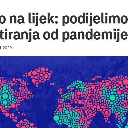
 na lijek: podijelimo
itiranja od pandemije
11.2020