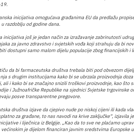
-19.
anska inicijativa omogućava građanima EU da predlažu propis
a u razdoblju od godine dana.
inicijativa još je jedan način za izražavanje zabrinutosti udrug
jaka za javno zdravstvo i svjetskih vođa koji strahuju da bi nov
biti dostupni samo malom dijelu populacije zbog financijskih i l
stiču da bi farmaceutska društva trebala biti pod obvezom dijel
anja s drugim institucijama kako bi se ubrzala proizvodnja doza
, ali i kako bi se značajno snizili troškovi proizvodnje, kao što s
dije i Južnoafričke Republike na sjednici Svjetske trgovinske or
evaju posve transparentne pregovore.
ska društva izjave da cjepivo nude po niskoj cijeni ili kada vl
splatno za građane, to nas navodi na krive zaključke“, izjavila 
icijative i liječnica iz Belgije. „Kao da to sve ne plaćamo uprav
va većinskim je dijelom financiran javnim sredstvima Europske u