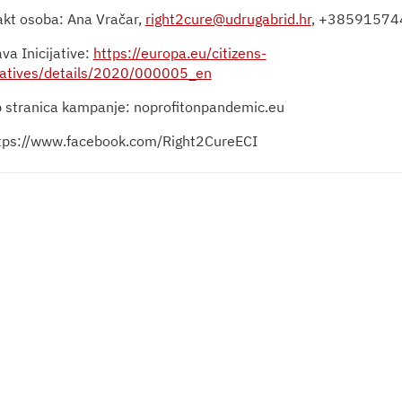
akt osoba: Ana Vračar,
right2cure@udrugabrid.hr
, +38591574
va Inicijative:
https://europa.eu/citizens-
itiatives/details/2020/000005_en
 stranica kampanje:
noprofitonpandemic.eu
tps://www.facebook.com/Right2CureECI