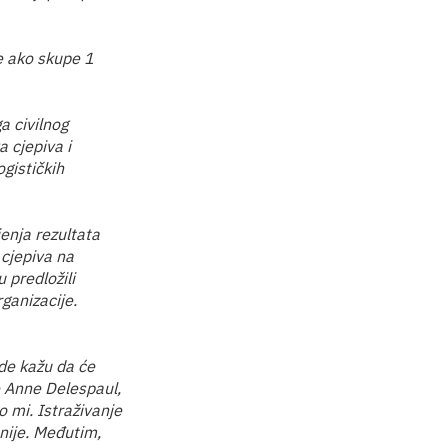
e ako skupe 1
a civilnog
a cjepiva i
ogističkih
jenja rezultata
 cjepiva na
u predložili
ganizacije.
ade kažu da će
je Anne Delespaul,
o mi. Istraživanje
nije. Međutim,