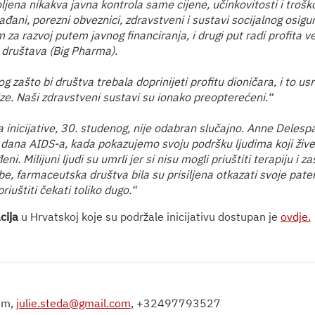
ljena nikakva javna kontrola same cijene, učinkovitosti i trošk
ađani, porezni obveznici, zdravstveni i sustavi socijalnog osigu
za razvoj putem javnog financiranja, i drugi put radi profita ve
društava (Big Pharma).
og zašto bi društva trebala doprinijeti profitu dioničara, i to u
e. Naši zdravstveni sustavi su ionako preopterećeni.“
 inicijative, 30. studenog, nije odabran slučajno. Anne Delespa
 dana AIDS-a, kada pokazujemo svoju podršku ljudima koji žive 
i. Milijuni ljudi su umrli jer si nisu mogli priuštiti terapiju i z
e, farmaceutska društva bila su prisiljena otkazati svoje paten
iuštiti čekati toliko dugo.“
cija
u Hrvatskoj koje su podržale inicijativu dostupan je
ovdje.
am,
julie.steda@gmail.com
, +32497793527