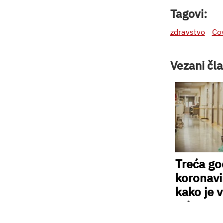
Tagovi:
zdravstvo
Co
Vezani čla
Treća go
koronavir
kako je v
utjecao 
odnos p