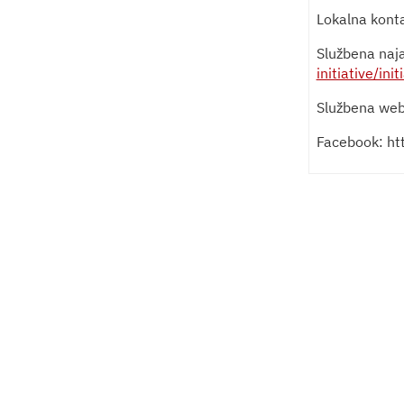
Lokalna kont
Službena naja
initiative/in
Službena web
Facebook: ht