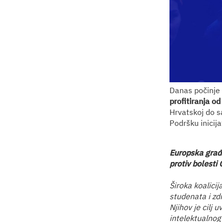
Danas počinje 
profitiranja o
Hrvatskoj do sa
Podršku inicij
Europska građa
protiv bolest
Široka koalicij
studenata i zd
Njihov je cilj
intelektualnog