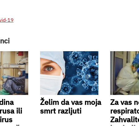
vid-19
nci
dina
Želim da vas moja
Za vas 
usa ili
smrt razljuti
respirat
irus
Zahvalit
na naš
kapitali
rema