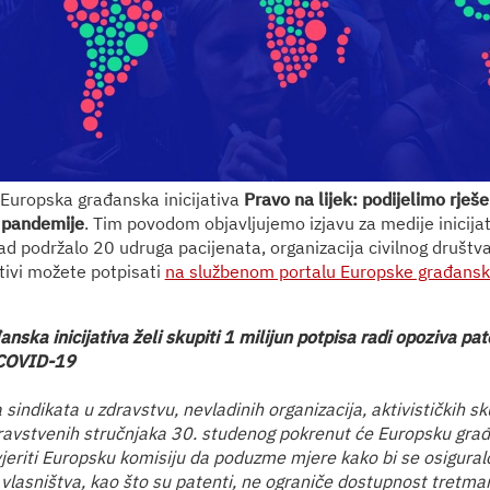
Europska građanska inicijativa
Pravo na lijek: podijelimo rješ
d pandemije
. Tim povodom objavljujemo izjavu za medije inicijati
d podržalo 20 udruga pacijenata, organizacija civilnog društva 
ativi možete potpisati
na službenom portalu Europske građanske 
nska inicijativa želi skupiti 1 milijun potpisa radi opoziva pa
i COVID-19
a sindikata u zdravstvu, nevladinih organizacija, aktivističkih s
ravstvenih stručnjaka 30. studenog pokrenut će Europsku građa
 uvjeriti Europsku komisiju da poduzme mjere kako bi se osigura
 vlasništva, kao što su patenti, ne ograniče dostupnost tretman