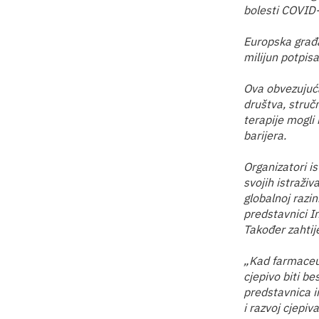
bolesti COVID
Europska građ
milijun potpis
Ova obvezujuća 
društva, stručn
terapije mogli 
barijera.
Organizatori i
svojih istraživ
globalnoj razini
predstavnici In
Također zahtij
„Kad farmaceut
cjepivo biti be
predstavnica in
i razvoj cjepi