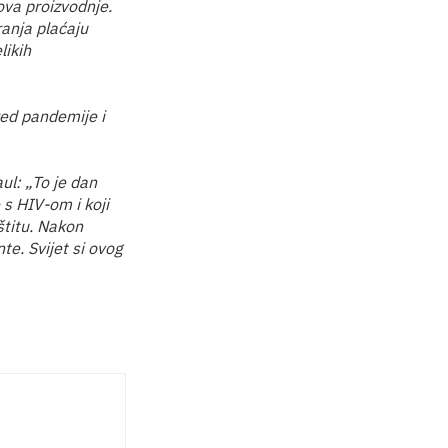
ova proizvodnje.
ranja plaćaju
likih
sred pandemije i
ul: „To je dan
s HIV-om i koji
aštitu. Nakon
te. Svijet si ovog