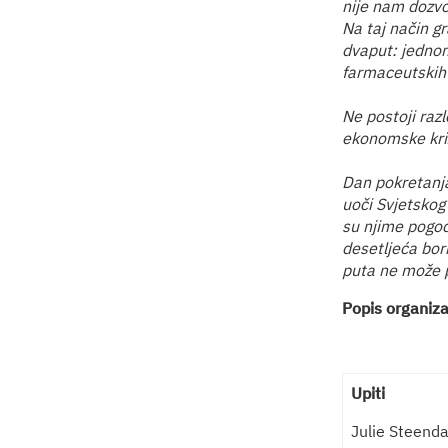
nije nam dozvo
Na taj način gr
dvaput: jednom 
farmaceutskih 
Ne postoji razl
ekonomske kriz
Dan pokretanja
uoči Svjetskog
su njime pogođen
desetljeća borb
puta ne može pr
Popis organiza
Upiti
Julie Steend