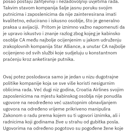
posao postaju zahtjevniji i nezadovoljniji uvjetima rada.
Takvim stavom kompanija šalje jasnu poruku svojim
putnicima i zaposlenicima da nije zainteresirana imati
kvalitetno, educirano i iskusno osoblje, što je generalno
praksa u avijaciji.
Pritom je iznimno važno napomenuti da
je upravo iskustvo i znanje razlog zbog kojeg je kabinsko
osoblje CA među najbolje ocijenjenim u jakom udruženju
zrakoplovnih kompanija Star Alliance, a unutar CA najbolje
ocijenjeno od svih službi koje sudjeluju u konstantnom
praćenju kroz anketiranje putnika.
Ovaj potez poslodavca samo je jedan u nizu dugotrajne
politike kompanije koja se sve više koristi nesigurnim
oblicima rada. Već dugi niz godina, Croatia Airlines svojim
zaposlenicima na mjestu kabinskog osoblja nije ponudila
ugovore na neodređeno već uzastopnim obnavljanjem
ugovora na određeno vrijeme prikriveno manipulira
Zakonom o radu prema kojem su ti ugovori iznimka, ali i
radnicima koji godinama žive u strahu od gubitka posla.
Ugovorima na određeno pogotovo su pogođene žene koje