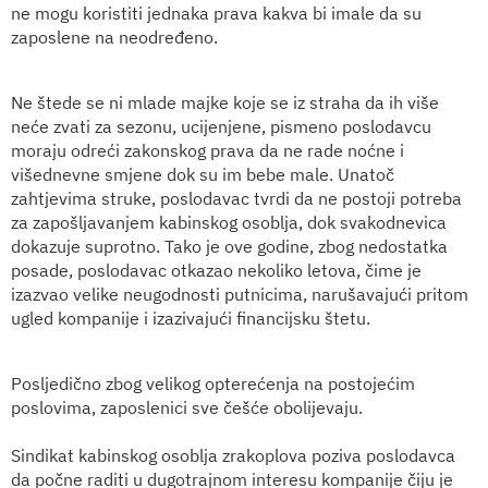
ne mogu koristiti jednaka prava kakva bi imale da su
zaposlene na neodređeno.
Ne štede se ni mlade majke koje se iz straha da ih više
neće zvati za sezonu, ucijenjene, pismeno poslodavcu
moraju odreći zakonskog prava da ne rade noćne i
višednevne smjene dok su im bebe male. Unatoč
zahtjevima struke, poslodavac tvrdi da ne postoji potreba
za zapošljavanjem kabinskog osoblja, dok svakodnevica
dokazuje suprotno. Tako je ove godine, zbog nedostatka
posade, poslodavac otkazao nekoliko letova, čime je
izazvao velike neugodnosti putnicima, narušavajući pritom
ugled kompanije i izazivajući financijsku štetu.
Posljedično zbog velikog opterećenja na postojećim
poslovima, zaposlenici sve češće obolijevaju.
Sindikat kabinskog osoblja zrakoplova poziva poslodavca
da počne raditi u dugotrajnom interesu kompanije čiju je