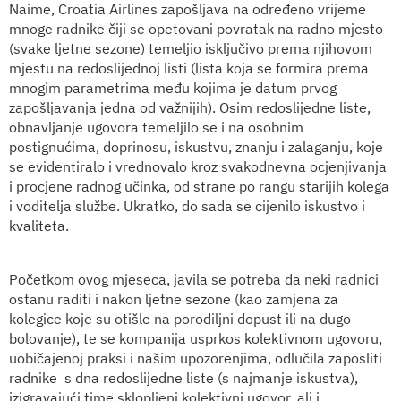
Naime, Croatia Airlines zapošljava na određeno vrijeme
mnoge radnike čiji se opetovani povratak na radno mjesto
(svake ljetne sezone) temeljio isključivo prema njihovom
mjestu na redoslijednoj listi (lista koja se formira prema
mnogim parametrima među kojima je datum prvog
zapošljavanja jedna od važnijih). Osim redoslijedne liste,
obnavljanje ugovora temeljilo se i na osobnim
postignućima, doprinosu, iskustvu, znanju i zalaganju, koje
se evidentiralo i vrednovalo kroz svakodnevna ocjenjivanja
i procjene radnog učinka, od strane po rangu starijih kolega
i voditelja službe. Ukratko, do sada se cijenilo iskustvo i
kvaliteta.
Početkom ovog mjeseca, javila se potreba da neki radnici
ostanu raditi i nakon ljetne sezone (kao zamjena za
kolegice koje su otišle na porodiljni dopust ili na dugo
bolovanje), te se kompanija usprkos kolektivnom ugovoru,
uobičajenoj praksi i našim upozorenjima, odlučila zaposliti
radnike
s dna redoslijedne liste (s najmanje iskustva),
izigravajući time sklopljeni kolektivni ugovor, ali i