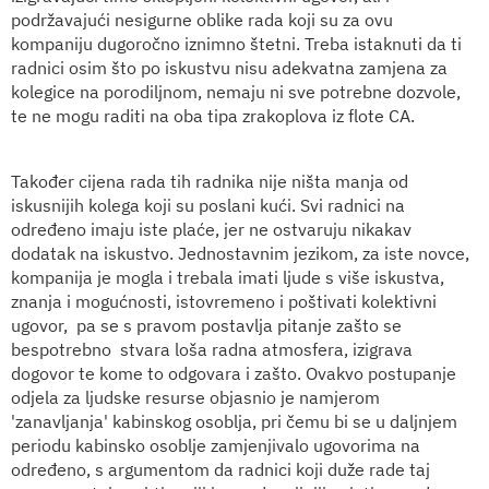
podržavajući nesigurne oblike rada koji su za ovu
kompaniju dugoročno iznimno štetni. Treba istaknuti da ti
radnici osim što po iskustvu nisu adekvatna zamjena za
kolegice na porodiljnom, nemaju ni sve potrebne dozvole,
te ne mogu raditi na oba tipa zrakoplova iz flote CA.
Također cijena rada tih radnika nije ništa manja od
iskusnijih kolega koji su poslani kući. Svi radnici na
određeno imaju iste plaće, jer ne ostvaruju nikakav
dodatak na iskustvo. Jednostavnim jezikom, za iste novce,
kompanija je mogla i trebala imati ljude s više iskustva,
znanja i mogućnosti, istovremeno i poštivati kolektivni
ugovor,
pa se s pravom postavlja pitanje zašto se
bespotrebno
stvara loša radna atmosfera, izigrava
dogovor te kome to odgovara i zašto. Ovakvo postupanje
odjela za ljudske resurse objasnio je namjerom
'zanavljanja' kabinskog osoblja, pri čemu bi se u daljnjem
periodu kabinsko osoblje zamjenjivalo ugovorima na
određeno, s argumentom da radnici koji duže rade taj