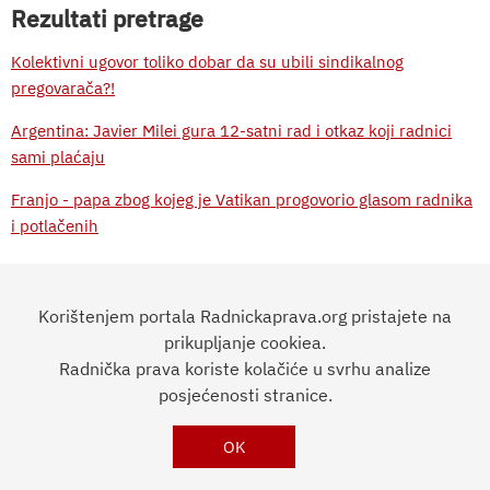
Rezultati pretrage
Kolektivni ugovor toliko dobar da su ubili sindikalnog
pregovarača?!
Argentina: Javier Milei gura 12-satni rad i otkaz koji radnici
sami plaćaju
Franjo - papa zbog kojeg je Vatikan progovorio glasom radnika
i potlačenih
Iz Argentine za RP: Vlast želi uništiti radničke zadruge!
Zadruge u Argentini na udaru suspenzija i zatvaranja
Korištenjem portala Radnickaprava.org pristajete na
prikupljanje cookiea.
Radnička prava koriste kolačiće u svrhu analize
RADNIČKA
PRAVA
Impressum
posjećenosti stranice.
OK