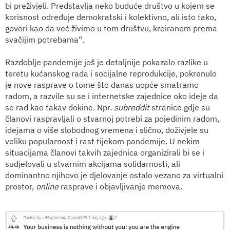
bi preživjeli. Predstavlja neko buduće društvo u kojem se
korisnost određuje demokratski i kolektivno, ali isto tako,
govori kao da već živimo u tom društvu, kreiranom prema
svačijim potrebama“.
Razdoblje pandemije još je detaljnije pokazalo razlike u
teretu kućanskog rada i socijalne reprodukcije, pokrenulo
je nove rasprave o tome što danas uopće smatramo
radom, a razvile su se i internetske zajednice oko ideje da
se rad kao takav dokine. Npr.
subreddit
stranice gdje su
članovi raspravljali o stvarnoj potrebi za pojedinim radom,
idejama o više slobodnog vremena i slično, doživjele su
veliku popularnost i rast tijekom pandemije. U nekim
situacijama članovi takvih zajednica organizirali bi se i
sudjelovali u stvarnim akcijama solidarnosti, ali
dominantno njihovo je djelovanje ostalo vezano za virtualni
prostor,
online
rasprave i objavljivanje memova.