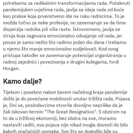
potrebama za radikalnim transformacijama rada. Potaknuti
pandemijskim uvjetima rada, javlja se ideja rada od kuće
kao prakse koja prvenstveno ide na ruku radnicima. To je
možda točno za neke profesije, no zanemaruje se da time
disperzija radnika još više raste. Istovremeno, javlja se
struja koja zagovara emocionalno odvajanje od rada, jer
posao je samo nešto što radimo jedan dio dana i trebamo
u njemu što manje emocionalno sudjelovati. Kod ovog
pristupa također se zanemaruje potencijal organiziranja u
radnoj zajednici i povezivanja s drugim kolegama, tvrdi
Horgan.
Kamo dalje?
Tijekom i posebno nakon barem načelnog kraja pandemije
došlo je do povećane mobilnosti unutar tržišta rada. Pojava
je, čini se, poslodavcima stvorila dovoljno neprilika da je
čak iskovan termin "The Great Resignation". S obzirom na
to da u tržišnoj ekonomiji, bez obzira na sve, moramo
nastaviti raditi, ova pojava nije nikad mogla dovesti do bilo
kakvih značajnijih pomaka. Sve što se dogodilo bile su