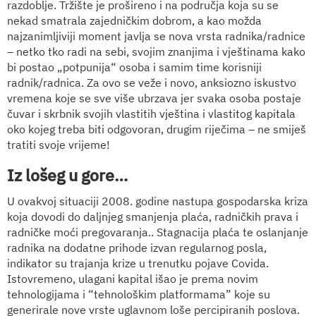
razdoblje. Tržište je prošireno i na područja koja su se
nekad smatrala zajedničkim dobrom, a kao možda
najzanimljiviji moment javlja se nova vrsta radnika/radnice
– netko tko radi na sebi, svojim znanjima i vještinama kako
bi postao „potpunija“ osoba i samim time korisniji
radnik/radnica. Za ovo se veže i novo, anksiozno iskustvo
vremena koje se sve više ubrzava jer svaka osoba postaje
čuvar i skrbnik svojih vlastitih vještina i vlastitog kapitala
oko kojeg treba biti odgovoran, drugim riječima – ne smiješ
tratiti svoje vrijeme!
Iz lošeg u gore…
U ovakvoj situaciji 2008. godine nastupa gospodarska kriza
koja dovodi do daljnjeg smanjenja plaća, radničkih prava i
radničke moći pregovaranja.. Stagnacija plaća te oslanjanje
radnika na dodatne prihode izvan regularnog posla,
indikator su trajanja krize u trenutku pojave Covida.
Istovremeno, ulagani kapital išao je prema novim
tehnologijama i “tehnološkim platformama” koje su
generirale nove vrste uglavnom loše percipiranih poslova.