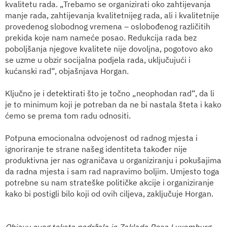
kvalitetu rada. „Trebamo se organizirati oko zahtijevanja
manje rada, zahtijevanja kvalitetnijeg rada, ali i kvalitetnije
provedenog slobodnog vremena – oslobođenog različitih
prekida koje nam nameće posao. Redukcija rada bez
poboljšanja njegove kvalitete nije dovoljna, pogotovo ako
se uzme u obzir socijalna podjela rada, uključujući i
kućanski rad“, objašnjava Horgan.
Ključno je i detektirati što je točno „neophodan rad“, da li
je to minimum koji je potreban da ne bi nastala šteta i kako
ćemo se prema tom radu odnositi.
Potpuna emocionalna odvojenost od radnog mjesta i
ignoriranje te strane našeg identiteta također nije
produktivna jer nas ograničava u organiziranju i pokušajima
da radna mjesta i sam rad napravimo boljim. Umjesto toga
potrebne su nam strateške političke akcije i organiziranje
kako bi postigli bilo koji od ovih ciljeva, zaključuje Horgan.
Objavu ovog teksta podržala je Zaklada Rosa Luxemburg -