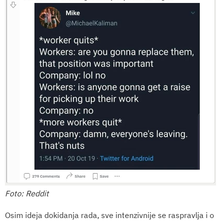
Foto: Reddit
Osim ideja dokidanja rada, sve intenzivnije se raspravlja i o