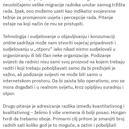
neuobičajeno velike migracije radnika unutar samog tržišta
rada. Ipak, ovo možemo uzeti kao indikator svojevrsne
težnje za promjenom uvjeta i percepcije rada. Pitanje
ostaje na koji način će mu se pristupiti.
Tehnologija i sudjelovanje u objavljivanju i konzumaciji
online
sadržaja može nam stvoriti osjećaj pripadnosti i
sudjelovanju u „otporu“ iako nikad nismo sudjelovali u
organiziranju ili bili član neke organizacije. Podizanje
svijesti da radnici nisu sami svoj proizvod na kojem trebaju
raditi i koji trebaju poboljšavati samo da bi preživjeli je
važno, ali podizanje svijesti ne može biti samo u
internetskom prostoru. Da bi zaista bilo operativno, ono se
mora događati i u realnom svijetu, kroz opipljivu suradnju i
otpor.
Drugo pitanje je adresiranje razlika između kvantitativnog i
kvalitativnog – želimo li više vremena ili bolji posao. Horgan
tvrdi da trebamo oboje. Primarni cilj pritom je smanjiti broj
radnih sati koliko god je to moguće, a zatim i poboljšati