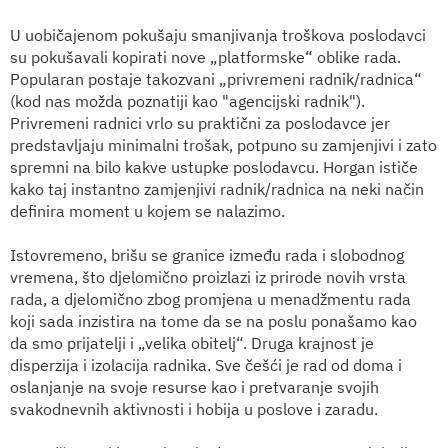
U uobičajenom pokušaju smanjivanja troškova poslodavci
su pokušavali kopirati nove „platformske“ oblike rada.
Popularan postaje takozvani „privremeni radnik/radnica“
(kod nas možda poznatiji kao "agencijski radnik").
Privremeni radnici vrlo su praktični za poslodavce jer
predstavljaju minimalni trošak, potpuno su zamjenjivi i zato
spremni na bilo kakve ustupke poslodavcu. Horgan ističe
kako taj instantno zamjenjivi radnik/radnica na neki način
definira moment u kojem se nalazimo.
Istovremeno, brišu se granice između rada i slobodnog
vremena, što djelomično proizlazi iz prirode novih vrsta
rada, a djelomično zbog promjena u menadžmentu rada
koji sada inzistira na tome da se na poslu ponašamo kao
da smo prijatelji i „velika obitelj“. Druga krajnost je
disperzija i izolacija radnika. Sve češći je rad od doma i
oslanjanje na svoje resurse kao i pretvaranje svojih
svakodnevnih aktivnosti i hobija u poslove i zaradu.