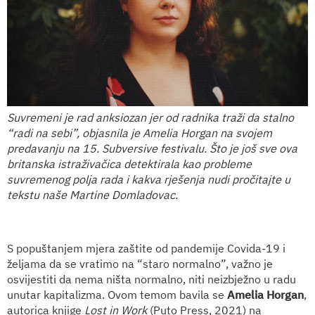
Suvremeni je rad anksiozan jer od radnika traži da stalno
“radi na sebi”, objasnila je Amelia Horgan na svojem
predavanju na 15. Subversive festivalu. Što je još sve ova
britanska istraživačica detektirala kao probleme
suvremenog polja rada i kakva rješenja nudi pročitajte u
tekstu naše Martine Domladovac.
S popuštanjem mjera zaštite od pandemije Covida-19 i
željama da se vratimo na “staro normalno”, važno je
osvijestiti da nema ništa normalno, niti neizbježno u radu
unutar kapitalizma. Ovom temom bavila se
Amelia Horgan
,
autorica knjige
Lost in Work
(Puto Press, 2021) na