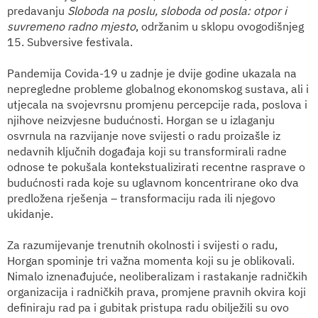
predavanju
Sloboda na poslu, sloboda od posla: otpor i
suvremeno radno mjesto
, održanim u sklopu ovogodišnjeg
15. Subversive festivala.
Pandemija Covida-19 u zadnje je dvije godine ukazala na
nepregledne probleme globalnog ekonomskog sustava, ali i
utjecala na svojevrsnu promjenu percepcije rada, poslova i
njihove neizvjesne budućnosti. Horgan se u izlaganju
osvrnula na razvijanje nove svijesti o radu proizašle iz
nedavnih ključnih događaja koji su transformirali radne
odnose te pokušala kontekstualizirati recentne rasprave o
budućnosti rada koje su uglavnom koncentrirane oko dva
predložena rješenja – transformaciju rada ili njegovo
ukidanje.
Za razumijevanje trenutnih okolnosti i svijesti o radu,
Horgan spominje tri važna momenta koji su je oblikovali.
Nimalo iznenađujuće, neoliberalizam i rastakanje radničkih
organizacija i radničkih prava, promjene pravnih okvira koji
definiraju rad pa i gubitak pristupa radu obilježili su ovo