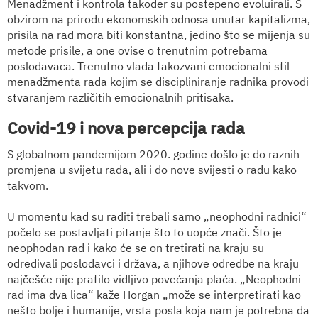
Menadžment i kontrola također su postepeno evoluirali. S
obzirom na prirodu ekonomskih odnosa unutar kapitalizma,
prisila na rad mora biti konstantna, jedino što se mijenja su
metode prisile, a one ovise o trenutnim potrebama
poslodavaca. Trenutno vlada takozvani emocionalni stil
menadžmenta rada kojim se discipliniranje radnika provodi
stvaranjem različitih emocionalnih pritisaka.
Covid-19 i nova percepcija rada
S globalnom pandemijom 2020. godine došlo je do raznih
promjena u svijetu rada, ali i do nove svijesti o radu kako
takvom.
U momentu kad su raditi trebali samo „neophodni radnici“
počelo se postavljati pitanje što to uopće znači. Što je
neophodan rad i kako će se on tretirati na kraju su
određivali poslodavci i država, a njihove odredbe na kraju
najčešće nije pratilo vidljivo povećanja plaća. „Neophodni
rad ima dva lica“ kaže Horgan „može se interpretirati kao
nešto bolje i humanije, vrsta posla koja nam je potrebna da