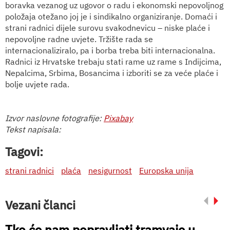
boravka vezanog uz ugovor o radu i ekonomski nepovoljnog
položaja otežano joj je i sindikalno organiziranje.
Domaći i
strani radnici dijele surovu svakodnevicu – niske plaće i
nepovoljne radne uvjete. Tržište rada se
internacionaliziralo, pa i borba treba biti internacionalna.
Radnici iz Hrvatske trebaju stati rame uz rame s Indijcima,
Nepalcima, Srbima, Bosancima i izboriti se za veće plaće i
bolje uvjete rada.
Izvor naslovne fotografije:
Pixabay
Tekst napisala:
Tagovi:
strani radnici
plaća
nesigurnost
Europska unija
Vezani članci
Tko će nam popravljati tramvaje u