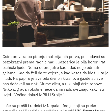
Osim prevara po pitanju materijalnih prava, poslodavci su
bezobrazni prema radnicima: „Gazdarica je bila horor. Pati
psihički ljude. Nema dobro jutro kad uđeš nego odmah
galama. Kao da želi da te otjera, a kad kažeš da ideš ljuta je
i ludi. Na papiru je sve bilo divno i krasno, a gazde su sve
nas dočekali na nož. Glume elitu, a u kuhinji drže robove.
Nitko iz grada i okoline neće da im radi, svi znaju kakvi su
uvjeti. Većina dolazi iz BiH i Srbije.“
Loše su prošli i radnici iz Nepala i Indije koji su preko
agencije došli raditi u varaždinskoj tvrtki
VIS Promotex
za