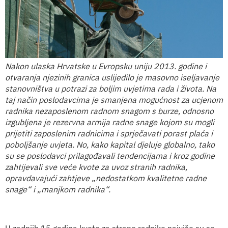
Nakon ulaska Hrvatske u Evropsku uniju 2013. godine i
otvaranja njezinih granica uslijedilo je masovno iseljavanje
stanovništva u potrazi za boljim uvjetima rada i života. Na
taj način poslodavcima je smanjena mogućnost za ucjenom
radnika nezaposlenom radno
m
snagom s burze, o
d
nosno
izgubljena je rezervna armij
a
radne snage kojom su mogli
prijetiti zaposlenim radnicima i sprječavati porast plaća i
poboljšanje uvjeta. No, kako kapital djeluje globalno, tako
su se poslodavci prilagođavali tendencijama i kroz godine
zahtijevali sve veće kvote za uvoz stranih radnika,
opravdavajući zahtjeve „nedostatkom kvalitetne radne
snage“ i „manjkom radnika“.
U zadnjih 15 godina kvote za strane radnike najviše su se