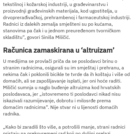
tekstilnoj i kožarskoj industriji, u građevinarstvu i
proizvodnji građevinskih materijala, kod ugostitelja, u
drvoprerađivačkoj, prehrambenoj i farmaceutskoj industriji.
Radnici iz dalekih zemalja smješteni su po kućama,
stanovima pa čak i u jednom preuređenom tvorničkom
skladištu“, govori Siniša Miličić.
Računica zamaskirana u ‘altruizam’
U medijima se provlači priča da se poslodavci brinu o
stranim radnicima, osigurali su im smještaj i prehranu, a
nekima čak i poklonili bicikle te tvrde da ih koštaju i više od
domaćih, ali se zapošljavanje isplati, jer oni hoće raditi.
Miličić sumnja u naglo buđenje altruizma kod hrvatskih
poslodavaca, jer „istovremeno ti poslodavci nikad nisu
iskazivali razumijevanje, dobrotu i milosrđe prema
domaćim radnicima“. Nije stvar ni u lijenosti domaćih
radnika.
„Kako bi zaradili što više, a potrošili manje, strani radnici
pristaju na prekovremeni rad koji po duljini prelazi