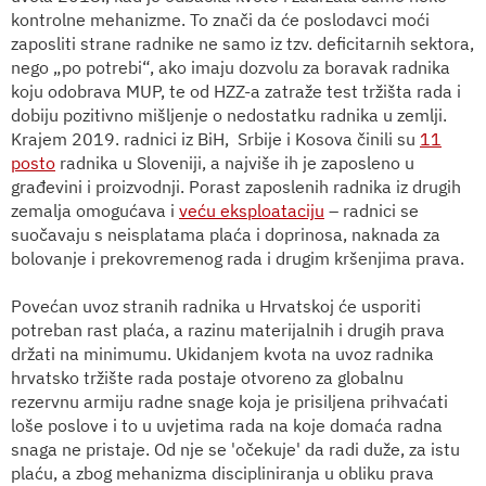
kontrolne mehanizme. To znači da će poslodavci moći
zaposliti strane radnike ne samo iz tzv. deficitarnih sektora,
nego „po potrebi“, ako imaju dozvolu za boravak radn
ika
koju odobrava MUP, te od HZZ-a zatraže test tržišta rada i
dobiju pozitivno mišljenje o nedostatku radnika u zemlji.
Krajem 2019. radnici iz BiH,
Srbije i Kosova činili su
11
posto
radnika u Sloveniji, a najviše ih je zaposleno u
građevini i proizvodnji. Porast zaposlenih radnika iz drugih
zemalja omogućava i
veću eksploataciju
– radnici se
suočavaju s neisplatama plaća i doprinosa, naknad
a
za
bolovanje i prekovremenog rada i drugim kršenjima prava.
Povećan uvoz stranih radnika u Hrvatskoj će usporiti
potreban rast plaća
, a
razinu materijalnih i drugih prava
držati na minimumu.
Ukidanjem kvota na uvoz radnika
hrvatsko tržište rada postaje otvoreno za globalnu
rezervnu armiju radne snage koja je prisiljena prihvaćati
loše poslove i to u uvjetima rada na koje domaća radna
snaga ne pristaje. Od nje se 'očekuje' da radi duže, za istu
plaću, a zbog mehanizma discipliniranja u obliku prava