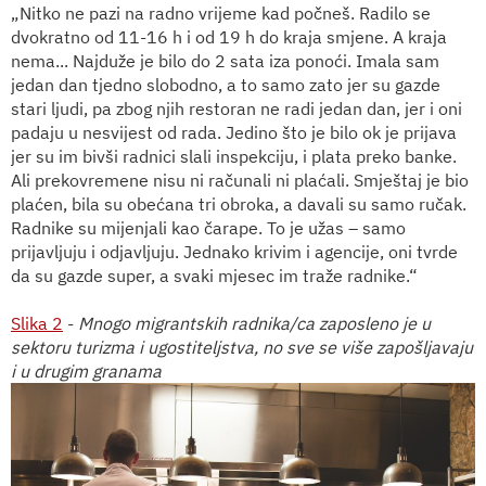
„Nitko ne pazi na radno vrijeme kad počneš. Radilo se
dvokratno od 11-16 h i od 19 h do kraja smjene. A kraja
nema... Najduže je bilo do 2 sata iza ponoći. Imala sam
jedan dan tjedno slobodno, a to samo zato jer su gazde
stari ljudi, pa zbog njih restoran ne radi jedan dan, jer i oni
padaju u nesvijest od rada. Jedino što je bilo ok je prijava
jer su im bivši radnici slali inspekciju, i plata preko banke.
Ali prekovremene nisu ni računali ni plaćali. Smještaj je bio
plaćen, bila su obećana tri obroka, a davali su samo ručak.
Radnike su mijenjali kao čarape. To je užas – samo
prijavljuju i odjavljuju. Jednako krivim i agencije, oni tvrde
da su gazde super, a svaki mjesec im traže radnike.“
Slika 2
-
Mnogo migrantskih radnika/ca zaposleno je u
sektoru turizma i ugostiteljstva, no sve se više zapošljavaju
i u drugim granama