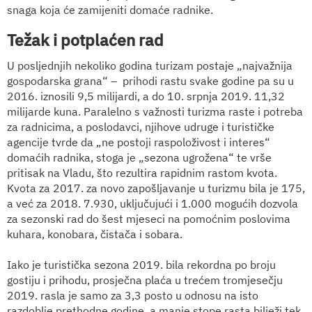
snaga koja će zamijeniti domaće radnike.
Težak i potplaćen rad
U posljednjih nekoliko godina turizam postaje „najvažnija
gospodarska grana“ –
prihodi
rast
u
svake godine pa
su
u
2016.
iznosili
9,5 milijardi, a do 10. srpnja 2019. 11,32
milijarde kuna. Paralelno s važnosti turizma raste i potreba
za radnicima, a poslodavci, njihove udruge i turističke
agencije tvrde da „ne postoji raspoloživost i interes“
domaćih radnika, stoga je „sezona ugrožena“ te vrše
pritisak na Vladu, što rezultira rapidnim rastom kvota.
Kvota za 2017. za novo zapošljavanje u turizmu b
ila
je 175,
a već za 2018. 7.930
, uključujući i
1.000 mogućih dozvola
za sezonski rad do šest mjeseci na pomoćnim poslovima
kuhara, konobara, čistača i sobara.
Iako je turistička sezona 2019. bila rekordna po broju
gostiju i prihod
u
, prosječna plać
a
u trećem tromjeseč
ju
2019. rasla je samo za 3,3 posto u odnosu na isto
raz
doblje prethodne godine
, a manje stope rasta bilježi tek