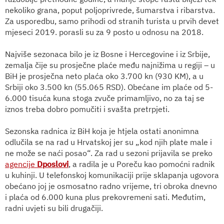
nekoliko grana, poput poljoprivrede, šumarstva i ribarstva.
Za usporedbu, samo p
rihodi od stranih turista u prvih devet
mjeseci 2019. porasli su za 9 posto u odnosu na 2018.
Najviše sezonaca bilo je iz Bosne i Hercegovine i iz Srbije,
zemalja čije su prosječne plaće među najnižima u regiji – u
BiH je prosječna neto plaća oko 3.700 kn (930 KM), a u
Srbiji oko 3.500 kn (55.065 RSD). Obećane im plaće od 5-
6.000 tisuća kuna stoga zvuče primamljivo, no za taj se
iznos treba dobro pomučiti i svašta pretrpjeti.
Sezonska radnica iz BiH koja je htjela ostati anonimna
odlučila se na rad u Hrvatskoj jer su „kod njih plate male i
ne može se naći posao“. Za rad u sezoni prijavila se preko
agencije
Dposlovi
, a radila je u Poreču kao pomoćni radnik
u kuhinji. U telefonskoj komunikaciji prije sklapanja ugovora
obećano joj je osmosatno radno vrijeme, tri obroka dnevno
i plaća od 6.000 kuna plus prekovremeni sati. Međutim,
radni uvjeti su bili drugačiji.