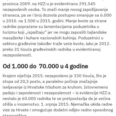
prosinca 2009. na HZZ-u je evidentirano 291.545
nezaposlenih osoba. To znači manje novog zapošljavanja
stranaca, pa se i broj dozvola postupno smanjuje sa 6.000
u 2010. na 1.500 u 2015. godini. Manje kvote za strane
radnike popraćene su lamentacijama poduzetnika u
turizmu koji „ispaštaju“ jer ne mogu zaposliti tajlandske
masažerke i kuhare nacionalnih kuhinja. Poduzetnici u
sektoru građevine također traže veće kvote, iako je 2012.
preko 31 tisuća građevinskih radnika u evidentiranoj
nezaposlenosti.
Od 1.000 do
70.000 u 4 godine
Krajem siječnja 2015. nezaposleno je 330 tisuća, što je
stopa od 20,3 posto, a paralelno počinje značajnije
iseljavanje iz Hrvatske trbuhom za kruhom. Istovremeno
padaju i zaposlenost i nezaposlenost – iz evidencije HZZ-a
nestalo je 60.000 radnika te se pretpostavlja da je većina
otišla u inozemstvo. 1. srpnja 2015. Njemačka ukida radne
vize za Hrvate i omogućuje dodatni odljev radno sposobnog
stanovništva.