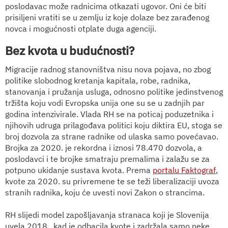
poslodavac može radnicima otkazati ugovor. Oni će biti
prisiljeni vratiti se u zemlju iz koje dolaze bez zarađenog
novca i mogućnosti otplate duga agenciji.
Bez kvota u budućnosti?
Migracije radnog stanovništva nisu nova pojava, no zbog
politike slobodnog kretanja kapitala, robe, radnika,
stanovanja i pružanja usluga, odnosno politike jedinstvenog
tržišta koju vodi Evropska unija one su se u zadnjih par
godina intenzivirale. Vlada RH se na poticaj poduzetnika i
njihovih udruga prilagođava politici koju diktira EU, stoga se
broj dozvola za strane radnike od ulaska samo povećavao.
Brojka za 2020. je rekordna i iznosi 78.470 dozvola, a
poslodavci i te brojke smatraju premalima i zalažu se za
potpuno ukidanje sustava kvota. Prema
portalu Faktograf
,
kvote za 2020. su privremene te se teži liberalizaciji uvoza
stranih radnika, koju će uvesti novi Zakon o strancima.
RH slijedi model zapošljavanja stranaca koji je Slovenija
uvela 2018., kad je odbacila kvote i zadržala samo neke