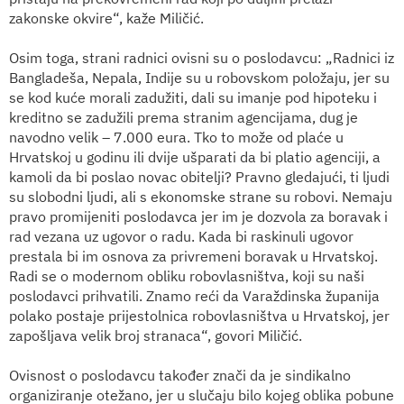
zakonske okvire“, kaže Miličić.
Osim toga, strani radnici ovisni su o poslodavcu: „Radnici iz
Bangladeša, Nepala, Indije su u robovskom položaju, jer su
se kod kuće morali zadužiti, dali su imanje pod hipoteku i
kreditno se zadužili prema stranim agencijama, dug je
navodno velik – 7.000 eura. Tko to može od plaće u
Hrvatskoj u godinu ili dvije ušparati da bi platio agenciji, a
kamoli da bi poslao novac obitelji? Pravno gledajući, ti ljudi
su slobodni ljudi, ali s ekonomske strane su robovi. Nemaju
pravo promijeniti poslodavca jer im je dozvola za boravak i
rad vezana uz ugovor o radu. Kada bi raskinuli ugovor
prestala bi im osnova za privremeni boravak u Hrvatskoj.
Radi se o modernom obliku robovlasništva, koji su naši
poslodavci prihvatili. Znamo reći da Varaždinska županija
polako postaje prijestolnica robovlasništva u Hrvatskoj, jer
zapošljava ve
li
k broj stranaca“, govori Miličić.
Ovisnost o poslodavcu također znači da je sindikalno
organiziranje otežano, jer u slučaju bilo kojeg oblika pobune