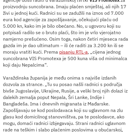
proizvodnju suncobrana. Imaju plaćen smještaj, ali njih 17
živi u jednoj kući. Radnici su se zadužili na iznos od 7.000
eura kod agencije za zapošljavanje, očekujući plaću od
5.000 kn, kako im je bilo obećano. No, u ugovoru koji su
potpisali radilo se o bruto plaći, što im je vrlo vjerojatno
namjerno prešućeno. Osim toga, nakon četiri mjeseca rada
gazda im je dao ultimatum – ili će raditi za 3.200 kn ili se
moraju vratiti kući. Prema
pisanju RTL-a
, „cijena jednog
suncobrana VIS Promotexa je 500 kuna viša od minimalca
koji daju Nepalcima“.
Varaždinska županija je među onima s najviše izdanih
dozvola za strance. „Tu su posao našli radnici s područja
bivše Jugoslavije, Ukrajine, Rusije, a veliki broj njih dolazi iz
dalekih zemalja poput Nepala, Šri Lanke, Indije i
Bangladeša. Ima i dnevnih migranata iz Mađarske.
Zapošljavaju se kod poslodavaca koji su uglavnom na zlu
glasu kod domicilnog stanovništva, pa te poslodavce, ako
mogu, domaći radnici izbjegavaju. Strani radnici uglavnom
rade na teškim i slabo plaćenim poslovima u obućarskoj,