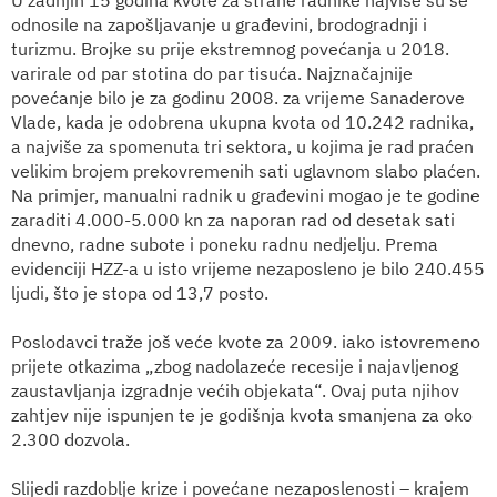
odnosile na zapošljavanje u građevini, brodogradnji i
turizmu. Brojke su prije ekstremnog povećanja u 2018.
varirale od par stotina do par tisuća. Najznačajnije
povećanje bilo je za godinu 2008. za vrijeme Sanaderove
Vlade, kada je odobrena ukupna kvota od 10.242 radnika,
a najviše za spomenuta tri sektora, u kojima je rad praćen
velikim brojem prekovremenih sati uglavnom slabo plaćen.
Na primjer, manu
a
lni radnik u građevini mogao je te godine
zaraditi 4.000-5.000 kn za naporan rad od desetak sati
dnevno, radne subote i poneku radnu nedjelju. Prema
evidenciji HZZ-a
u isto
vrijeme nezaposleno je bilo 240.455
ljudi, što je
stopa od 13,7 posto.
Poslodavci traže još veće kvote za 2009. iako istovremeno
prijete otkazima „zbog nadolazeće recesije i najavljenog
zaustavljanja izgradnje većih objekata“. Ovaj puta njihov
zahtjev nije ispunjen te je godišnja kvota smanjena za oko
2.300 dozvola.
Slijedi razdoblje krize i povećane nezaposlenosti – krajem