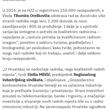
U 2016. je na HZZ-u registrirano 250.000 nezaposlenih, a
Vlada
Tihomira Oreškovića
odobrava rad za dvostruko više
stranih radnika nego lani, 2.300 dozvola za novo
zapošljavanje i 800 za produženje. I dalje je u upotrebi
varijacija sintagme o potrebi za kvalitetnim radnicima –
najavljena je „rastuća potreba za kvalificiranom radnom
snagom“, posebno u sektoru turizma, graditeljstvu i
brodogradnji, jer poslodavci, kako tvrde, jednostavno ne
mogu naći radnike koji im trebaju, unatoč i dalje velikom
broju nezaposlenih.
„U Hrvatskoj ne nedostaje radnika, nego kvalitetnih radnih
mjesta“, tvrdi
Siniša Miličić
, predsjednik
Regionalnog
industrijskog sindikata
, i objašnjava: „Gospodarstvo
kontinentalne Hrvatske temelji se na ostacima industrije
koja je preživjela tranziciju i privatizaciju. Strani investitori
preuzeli su telekomunikacije, banke i trgovinu, a značajnije
investicije u stvaranje novih radnih mjesta bile su u radno
intenzivnoj industriji. Na sjeverozapadu Hrvatske izgrađene