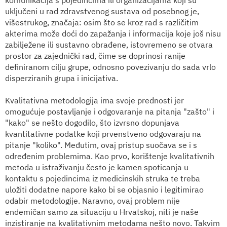
uključeni u rad zdravstvenog sustava od posebnog je,
višestrukog, značaja: osim što se kroz rad s različitim
akterima može doći do zapažanja i informacija koje još nisu
zabilježene ili sustavno obrađene, istovremeno se otvara
prostor za zajednički rad, čime se doprinosi ranije
definiranom cilju grupe, odnosno povezivanju do sada vrlo
disperziranih grupa i inicijativa.
Kvalitativna metodologija ima svoje prednosti jer
omogućuje postavljanje i odgovaranje na pitanja "zašto" i
"kako" se nešto dogodilo, što izvrsno dopunjava
kvantitativne podatke koji prvenstveno odgovaraju na
pitanje "koliko". Međutim, ovaj pristup suočava se i s
određenim problemima. Kao prvo, korištenje kvalitativnih
metoda u istraživanju često je kamen spoticanja u
kontaktu s pojedincima iz medicinskih struka te treba
uložiti dodatne napore kako bi se objasnio i legitimirao
odabir metodologije. Naravno, ovaj problem nije
endemičan samo za situaciju u Hrvatskoj, niti je naše
inzistiranje na kvalitativnim metodama nešto novo. Takvim