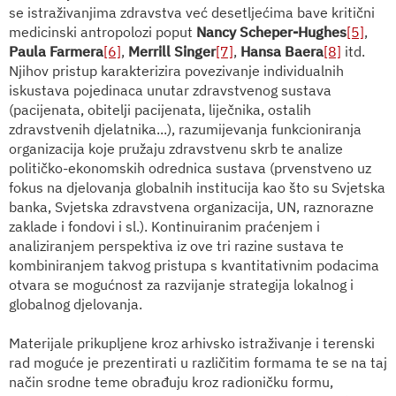
se istraživanjima zdravstva već desetljećima bave kritični
medicinski antropolozi poput
Nancy Scheper-Hughes
[5]
,
Paula Farmera
[6]
,
Merrill Singer
[7]
,
Hansa Baera
[8]
itd.
Njihov pristup karakterizira povezivanje individualnih
iskustava pojedinaca unutar zdravstvenog sustava
(pacijenata, obitelji pacijenata, liječnika, ostalih
zdravstvenih djelatnika...), razumijevanja funkcioniranja
organizacija koje pružaju zdravstvenu skrb te analize
političko-ekonomskih odrednica sustava (prvenstveno uz
fokus na djelovanja globalnih institucija kao što su Svjetska
banka, Svjetska zdravstvena organizacija, UN, raznorazne
zaklade i fondovi i sl.). Kontinuiranim praćenjem i
analiziranjem perspektiva iz ove tri razine sustava te
kombiniranjem takvog pristupa s kvantitativnim podacima
otvara se mogućnost za razvijanje strategija lokalnog i
globalnog djelovanja.
Materijale prikupljene kroz arhivsko istraživanje i terenski
rad moguće je prezentirati u različitim formama te se na taj
način srodne teme obrađuju kroz radioničku formu,