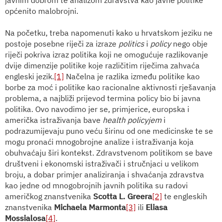
općenito malobrojni.
Na početku, treba napomenuti kako u hrvatskom jeziku ne
postoje posebne riječi za izraze
politics
i
policy
nego obje
riječi pokriva izraz politika koji ne omogućuje razlikovanje
dvije dimenzije politike koje različitim riječima zahvaća
engleski jezik.
[1]
Načelna je razlika između politike kao
borbe za moć i politike kao racionalne aktivnosti rješavanja
problema, a najbliži prijevod termina policy bio bi javna
politika. Ovo navodimo jer se, primjerice, europska i
američka istraživanja bave
health policyjem
i
podrazumijevaju puno veću širinu od one medicinske te se
mogu pronaći mnogobrojne analize i istraživanja koja
obuhvaćaju širi kontekst. Zdravstvenom politikom se bave
društveni i ekonomski istraživači i stručnjaci u velikom
broju, a dobar primjer analiziranja i shvaćanja zdravstva
kao jedne od mnogobrojnih javnih politika su radovi
američkog znanstvenika
Scotta L. Greera
[2]
te engleskih
znanstvenika
Michaela Marmonta
[3]
ili
Eliasa
Mossialosa
[4]
.