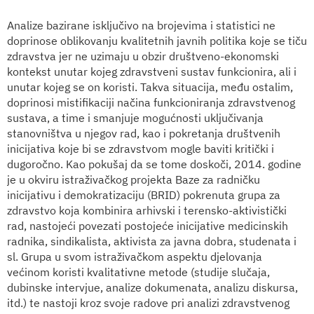
Analize bazirane isključivo na brojevima i statistici ne
doprinose oblikovanju kvalitetnih javnih politika koje se tiču
zdravstva jer ne uzimaju u obzir društveno-ekonomski
kontekst unutar kojeg zdravstveni sustav funkcionira, ali i
unutar kojeg se on koristi. Takva situacija, među ostalim,
doprinosi mistifikaciji načina funkcioniranja zdravstvenog
sustava, a time i smanjuje mogućnosti uključivanja
stanovništva u njegov rad, kao i pokretanja društvenih
inicijativa koje bi se zdravstvom mogle baviti kritički i
dugoročno. Kao pokušaj da se tome doskoči, 2014. godine
je u okviru istraživačkog projekta Baze za radničku
inicijativu i demokratizaciju (BRID) pokrenuta grupa za
zdravstvo koja kombinira arhivski i terensko-aktivistički
rad, nastojeći povezati postojeće inicijative medicinskih
radnika, sindikalista, aktivista za javna dobra, studenata i
sl. Grupa u svom istraživačkom aspektu djelovanja
većinom koristi kvalitativne metode (studije slučaja,
dubinske intervjue, analize dokumenata, analizu diskursa,
itd.) te nastoji kroz svoje radove pri analizi zdravstvenog