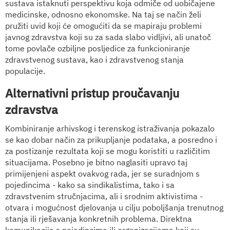
sustava istaknuti perspektivu koja odmiče od uobičajene
medicinske, odnosno ekonomske. Na taj se način želi
pružiti uvid koji će omogućiti da se mapiraju problemi
javnog zdravstva koji su za sada slabo vidljivi, ali unatoč
tome povlače ozbiljne posljedice za funkcioniranje
zdravstvenog sustava, kao i zdravstvenog stanja
populacije.
Alternativni pristup proučavanju
zdravstva
Kombiniranje arhivskog i terenskog istraživanja pokazalo
se kao dobar način za prikupljanje podataka, a posredno i
za postizanje rezultata koji se mogu koristiti u različitim
situacijama. Posebno je bitno naglasiti upravo taj
primijenjeni aspekt ovakvog rada, jer se suradnjom s
pojedincima - kako sa sindikalistima, tako i sa
zdravstvenim stručnjacima, ali i srodnim aktivistima -
otvara i mogućnost djelovanja u cilju poboljšanja trenutnog
stanja ili rješavanja konkretnih problema. Direktna
komunikacija s pojedincima ili organizacijama koji su