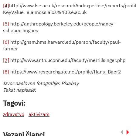
[4]
http://www.lse.ac.uk/researchAndexpertise/experts/profi
KeyValue=e.a.mossialos%40lse.ac.uk
[5]
http://anthropology.berkeley.edu/people/nancy-
scheper-hughes
[6]
http://ghsm.hms.harvard.edu/person/faculty/paul-
farmer
[7]
http://www.anth.uconn.edu/faculty/merrillsinger.php
[8]
https://www.researchgate.net/profile/Hans_Baer2
Izvor naslovne fotografije: Pixabay
Tekst napisale:
Tagovi:
zdravstvo
aktivizam
Vezani članci