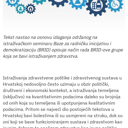
Tekst nastao na osnovu izlaganja održanog na
istraživačkom seminaru Baze za radničku inicijativu i
demokratizaciju (BRID) opisuje način rada BRID-ove grupe
koja se bavi istraživanjem zdravstva.
Istraživanja zdravstvene politike i zdravstvenog sustava u
Hrvatskoj nedovoljno često uzimaju u obzir politički,
društveni i ekonomski kontekst, a istraživanja temeljena
(isključivo) na kvantitativnim podacima daleko su brojnija
od onih koja su temeljena ili upotpunjena kvalitativnim
podacima. Pritom se najveći dio postojećih tekstova u
Hrvatskoj bavi bolestima ili su usmjereni na struku, dok su
oni koji se bave funkcioniranjem sustava i zdravstvom kao
javnim dobrom te analizom zdravstva kao javne politike