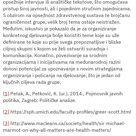
opsežnije intervjue ili analitičke tekstove, što omogućava
pristup široj javnosti, ali i pojedinim stručnim zajednicama.
S obzirom na opsežnost zdravstvenog sustava te brojčanu
ograničenost grupe, velik broj tema ostaje neistražen.
Međutim, iskustvo je pokazalo da je za organiziranje
konkretnog djelovanja bolje koristiti teme koje su uže
definirane te koje su prije svega prepoznatljive i bliske
ciljnoj skupini s kojom se želi ostvariti suradnja i
komunikacija. Konačno, povezivanje sa srodnim
organizacijama i inicijativama na međunarodnoj razini
donosi potencijal za upoznavanje s novim strategijama
organiziranja i poticanja na djelovanje, što je jedan od
ključnih ciljeva rada grupe.
[1]
Petak, A., Petković, K. (ur.), 2014., Pojmovnik javnih
politika, Zagreb: Političke analize.
[2]
https://sph.umich.edu/faculty-profiles/greer-scott.html
[3]
http://www.macleans.ca/society/health/sir-michael-
marmot-on-why-all-matters-are-health-matters/