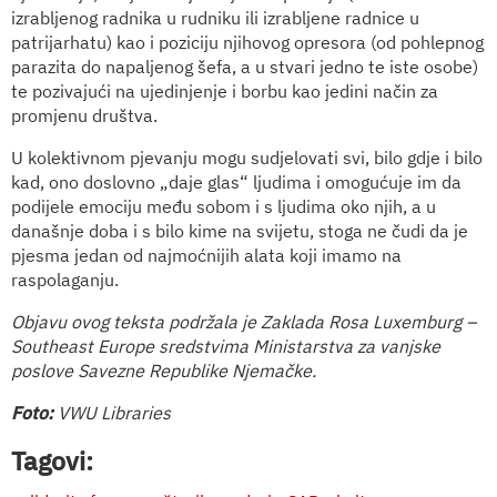
izrabljenog radnika u rudniku ili izrabljene radnice u
patrijarhatu) kao i poziciju njihovog opresora (od pohlepnog
parazita do napaljenog šefa, a u stvari jedno te iste osobe)
te pozivajući na ujedinjenje i borbu kao jedini način za
promjenu društva.
U kolektivnom pjevanju mogu sudjelovati svi, bilo gdje i bilo
kad, ono doslovno „daje glas“ ljudima i omogućuje im da
podijele emociju među sobom i s ljudima oko njih, a u
današnje doba i s bilo kime na svijetu, stoga ne čudi da je
pjesma jedan od najmoćnijih alata koji imamo na
raspolaganju.
Objavu ovog teksta podržala je Zaklada Rosa Luxemburg –
Southeast Europe sredstvima Ministarstva za vanjske
poslove Savezne Republike Njemačke.
Foto:
VWU Libraries
Tagovi: