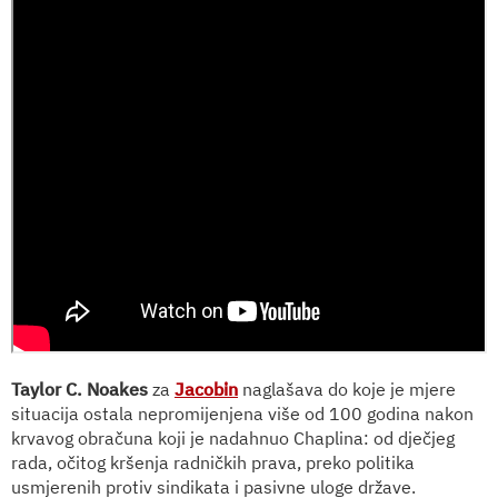
Taylor C. Noakes
za
Jacobin
naglašava do koje je mjere
situacija ostala nepromijenjena više od 100 godina nakon
krvavog obračuna koji je nadahnuo Chaplina: od dječjeg
rada, očitog kršenja radničkih prava, preko politika
usmjerenih protiv sindikata i pasivne uloge države.