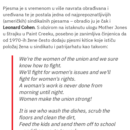
Pjesma je s vremenom u više navrata obrađivana i
uređivana te je postala jedna od najprepoznatljivijih
(američkih) sindikalnih pjesama – obradio ju je čak i
Leonard Cohen
. S obzirom na istaknutu ulogu Mother Jones
u štrajku u Paint Creeku, posebno je zanimljiva činjenica da
od 1970-ih žene često dodaju pjesmi kitice koje ističu
položaj žena u sindikatu i patrijarhatu kao takvom:
We're the women of the union and we sure
know how to fight.
We'll fight for women's issues and we'll
fight for women's rights.
A woman's work is never done from
morning until night.
Women make the union strong!
It is we who wash the dishes, scrub the
floors and clean the dirt,
Feed the kids and send them off to school