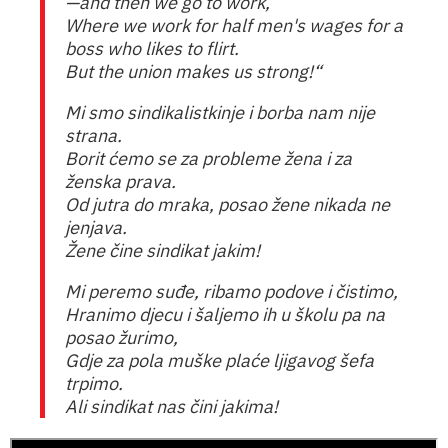
—and then we go to work,
Where we work for half men's wages for a
boss who likes to flirt.
But the union makes us strong!“
Mi smo sindikalistkinje i borba nam nije
strana.
Borit ćemo se za probleme žena i za
ženska prava.
Od jutra do mraka, posao žene nikada ne
jenjava.
Žene čine sindikat jakim!
Mi peremo suđe, ribamo podove i čistimo,
Hranimo djecu i šaljemo ih u školu pa na
posao žurimo,
Gdje za pola muške plaće ljigavog šefa
trpimo.
Ali sindikat nas čini jakima!