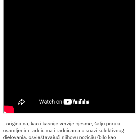
I originalna, kao i kasnije verzije pjesme, šalju poruku
usamljenim radnicima i radnicama o snazi kolektivnog
djelovanja, osvještavajući njihovu poziciju (bilo kao